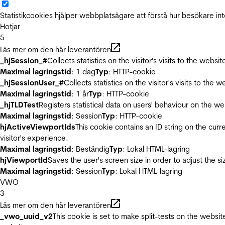
Statistikcookies hjälper webbplatsägare att förstå hur besökare 
Hotjar
5
Läs mer om den här leverantören
_hjSession_#
Collects statistics on the visitor's visits to the we
Maximal lagringstid
: 1 dag
Typ
: HTTP-cookie
_hjSessionUser_#
Collects statistics on the visitor's visits to t
Maximal lagringstid
: 1 år
Typ
: HTTP-cookie
_hjTLDTest
Registers statistical data on users' behaviour on the we
Maximal lagringstid
: Session
Typ
: HTTP-cookie
hjActiveViewportIds
This cookie contains an ID string on the curr
visitor's experience.
Maximal lagringstid
: Beständig
Typ
: Lokal HTML-lagring
hjViewportId
Saves the user's screen size in order to adjust the s
Maximal lagringstid
: Session
Typ
: Lokal HTML-lagring
VWO
3
Läs mer om den här leverantören
_vwo_uuid_v2
This cookie is set to make split-tests on the websi