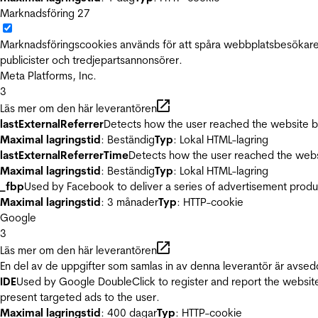
Marknadsföring
27
Marknadsföringscookies används för att spåra webbplatsbesökare.
publicister och tredjepartsannonsörer.
Meta Platforms, Inc.
3
Läs mer om den här leverantören
lastExternalReferrer
Detects how the user reached the website by 
Maximal lagringstid
: Beständig
Typ
: Lokal HTML-lagring
lastExternalReferrerTime
Detects how the user reached the websi
Maximal lagringstid
: Beständig
Typ
: Lokal HTML-lagring
_fbp
Used by Facebook to deliver a series of advertisement product
Maximal lagringstid
: 3 månader
Typ
: HTTP-cookie
Google
3
Läs mer om den här leverantören
En del av de uppgifter som samlas in av denna leverantör är avsed
IDE
Used by Google DoubleClick to register and report the website u
present targeted ads to the user.
Maximal lagringstid
: 400 dagar
Typ
: HTTP-cookie