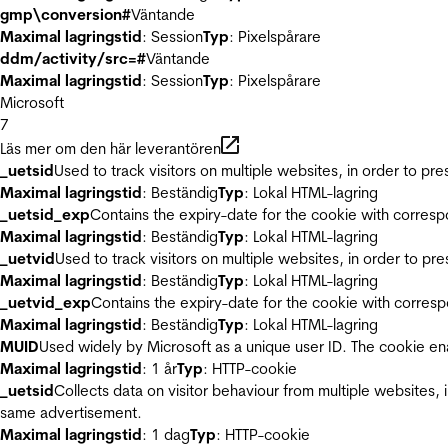
gmp\conversion#
Väntande
Maximal lagringstid
: Session
Typ
: Pixelspårare
ddm/activity/src=#
Väntande
Maximal lagringstid
: Session
Typ
: Pixelspårare
Microsoft
7
Läs mer om den här leverantören
_uetsid
Used to track visitors on multiple websites, in order to pr
Maximal lagringstid
: Beständig
Typ
: Lokal HTML-lagring
_uetsid_exp
Contains the expiry-date for the cookie with corres
Maximal lagringstid
: Beständig
Typ
: Lokal HTML-lagring
_uetvid
Used to track visitors on multiple websites, in order to pr
Maximal lagringstid
: Beständig
Typ
: Lokal HTML-lagring
_uetvid_exp
Contains the expiry-date for the cookie with corres
Maximal lagringstid
: Beständig
Typ
: Lokal HTML-lagring
MUID
Used widely by Microsoft as a unique user ID. The cookie en
Maximal lagringstid
: 1 år
Typ
: HTTP-cookie
_uetsid
Collects data on visitor behaviour from multiple websites, 
same advertisement.
Maximal lagringstid
: 1 dag
Typ
: HTTP-cookie