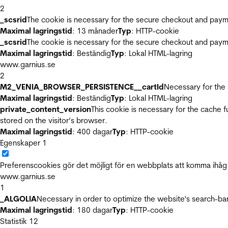
2
_scsrid
The cookie is necessary for the secure checkout and payme
Maximal lagringstid
: 13 månader
Typ
: HTTP-cookie
_scsrid
The cookie is necessary for the secure checkout and payme
Maximal lagringstid
: Beständig
Typ
: Lokal HTML-lagring
www.garnius.se
2
M2_VENIA_BROWSER_PERSISTENCE__cartId
Necessary for the 
Maximal lagringstid
: Beständig
Typ
: Lokal HTML-lagring
private_content_version
This cookie is necessary for the cache 
stored on the visitor’s browser.
Maximal lagringstid
: 400 dagar
Typ
: HTTP-cookie
Egenskaper
1
Preferenscookies gör det möjligt för en webbplats att komma ihåg i
www.garnius.se
1
_ALGOLIA
Necessary in order to optimize the website's search-bar
Maximal lagringstid
: 180 dagar
Typ
: HTTP-cookie
Statistik
12