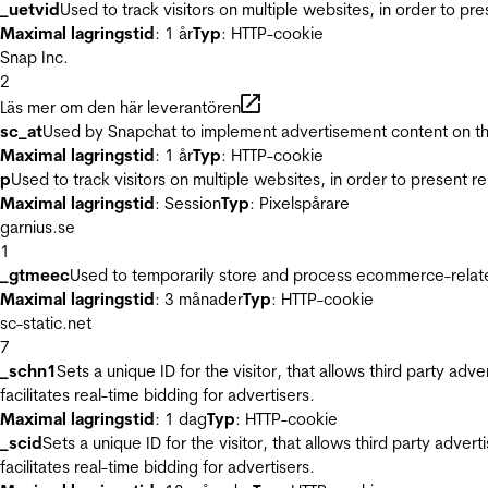
_uetvid
Used to track visitors on multiple websites, in order to pr
Maximal lagringstid
: 1 år
Typ
: HTTP-cookie
Snap Inc.
2
Läs mer om den här leverantören
sc_at
Used by Snapchat to implement advertisement content on the w
Maximal lagringstid
: 1 år
Typ
: HTTP-cookie
p
Used to track visitors on multiple websites, in order to present 
Maximal lagringstid
: Session
Typ
: Pixelspårare
garnius.se
1
_gtmeec
Used to temporarily store and process ecommerce-related 
Maximal lagringstid
: 3 månader
Typ
: HTTP-cookie
sc-static.net
7
_schn1
Sets a unique ID for the visitor, that allows third party adv
facilitates real-time bidding for advertisers.
Maximal lagringstid
: 1 dag
Typ
: HTTP-cookie
_scid
Sets a unique ID for the visitor, that allows third party adver
facilitates real-time bidding for advertisers.