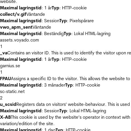
website.
Maximal lagringstid
: 1 år
Typ
: HTTP-cookie
collect/v.gif
Väntande
Maximal lagringstid
: Session
Typ
: Pixelspårare
vwo_apm_sent
Väntande
Maximal lagringstid
: Beständig
Typ
: Lokal HTML-lagring
assets.voyado.com
1
_va
Contains an visitor ID. This is used to identify the visitor upon 
Maximal lagringstid
: 1 år
Typ
: HTTP-cookie
garnius.se
1
FPAU
Assigns a specific ID to the visitor. This allows the website to
Maximal lagringstid
: 3 månader
Typ
: HTTP-cookie
sc-static.net
2
u_scsid
Registers data on visitors' website-behaviour. This is used 
Maximal lagringstid
: Session
Typ
: Lokal HTML-lagring
X-AB
This cookie is used by the website’s operator in context with 
variation/edition of the site.
Maximal lagringstid
: 1 dag
Typ
: HTTP-cookie