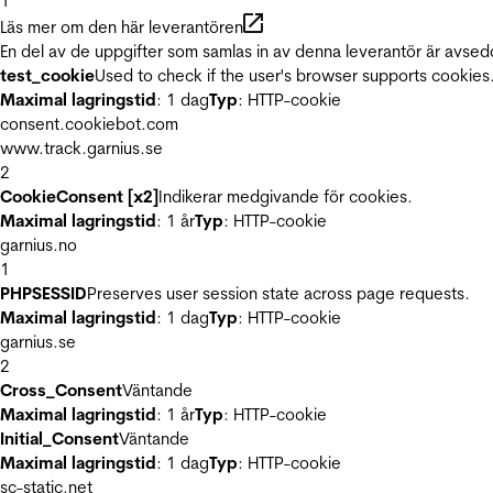
1
Läs mer om den här leverantören
En del av de uppgifter som samlas in av denna leverantör är avsed
test_cookie
Used to check if the user's browser supports cookies
Maximal lagringstid
: 1 dag
Typ
: HTTP-cookie
consent.cookiebot.com
www.track.garnius.se
2
CookieConsent [x2]
Indikerar medgivande för cookies.
Maximal lagringstid
: 1 år
Typ
: HTTP-cookie
garnius.no
1
PHPSESSID
Preserves user session state across page requests.
Maximal lagringstid
: 1 dag
Typ
: HTTP-cookie
garnius.se
2
Cross_Consent
Väntande
Maximal lagringstid
: 1 år
Typ
: HTTP-cookie
Initial_Consent
Väntande
Maximal lagringstid
: 1 dag
Typ
: HTTP-cookie
sc-static.net