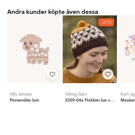
Andra kunder köpte även dessa
-31%
Villy Jensen
Viking Garn
Kort o
Pinnemåler lam
2309-04a Flokken lue voksen
Maskem