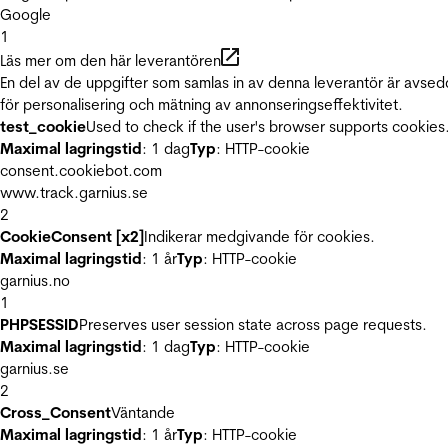
Google
1
Läs mer om den här leverantören
En del av de uppgifter som samlas in av denna leverantör är avse
för personalisering och mätning av annonseringseffektivitet.
test_cookie
Used to check if the user's browser supports cookies
Maximal lagringstid
: 1 dag
Typ
: HTTP-cookie
consent.cookiebot.com
www.track.garnius.se
2
CookieConsent [x2]
Indikerar medgivande för cookies.
Maximal lagringstid
: 1 år
Typ
: HTTP-cookie
garnius.no
1
PHPSESSID
Preserves user session state across page requests.
Maximal lagringstid
: 1 dag
Typ
: HTTP-cookie
garnius.se
2
Cross_Consent
Väntande
Maximal lagringstid
: 1 år
Typ
: HTTP-cookie