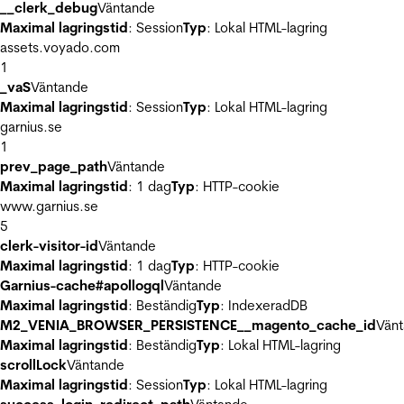
__clerk_debug
Väntande
Maximal lagringstid
: Session
Typ
: Lokal HTML-lagring
assets.voyado.com
1
_vaS
Väntande
Maximal lagringstid
: Session
Typ
: Lokal HTML-lagring
garnius.se
1
prev_page_path
Väntande
Maximal lagringstid
: 1 dag
Typ
: HTTP-cookie
www.garnius.se
5
clerk-visitor-id
Väntande
Maximal lagringstid
: 1 dag
Typ
: HTTP-cookie
Garnius-cache#apollogql
Väntande
Maximal lagringstid
: Beständig
Typ
: IndexeradDB
M2_VENIA_BROWSER_PERSISTENCE__magento_cache_id
Vän
Maximal lagringstid
: Beständig
Typ
: Lokal HTML-lagring
scrollLock
Väntande
Maximal lagringstid
: Session
Typ
: Lokal HTML-lagring