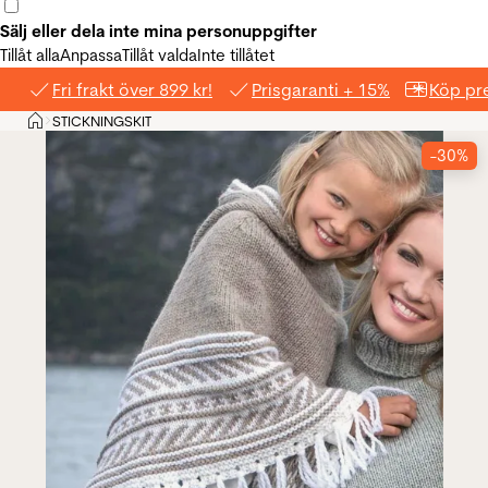
Sälj eller dela inte mina personuppgifter
Tillåt alla
Anpassa
Tillåt valda
Inte tillåtet
Fri frakt över 899 kr!
Prisgaranti + 15%
Köp pre
Hem
STICKNINGSKIT
>
-30%