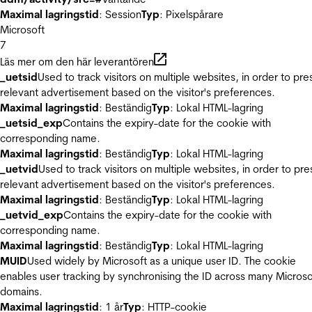
Maximal lagringstid
: Session
Typ
: Pixelspårare
Microsoft
7
Läs mer om den här leverantören
_uetsid
Used to track visitors on multiple websites, in order to pre
relevant advertisement based on the visitor's preferences.
Maximal lagringstid
: Beständig
Typ
: Lokal HTML-lagring
_uetsid_exp
Contains the expiry-date for the cookie with
corresponding name.
Maximal lagringstid
: Beständig
Typ
: Lokal HTML-lagring
_uetvid
Used to track visitors on multiple websites, in order to pre
relevant advertisement based on the visitor's preferences.
Maximal lagringstid
: Beständig
Typ
: Lokal HTML-lagring
_uetvid_exp
Contains the expiry-date for the cookie with
corresponding name.
Maximal lagringstid
: Beständig
Typ
: Lokal HTML-lagring
MUID
Used widely by Microsoft as a unique user ID. The cookie
enables user tracking by synchronising the ID across many Microso
domains.
Maximal lagringstid
: 1 år
Typ
: HTTP-cookie