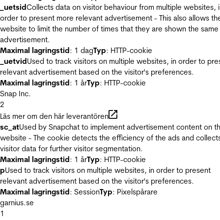
_uetsid
Collects data on visitor behaviour from multiple websites, 
order to present more relevant advertisement - This also allows th
website to limit the number of times that they are shown the same
advertisement.
Maximal lagringstid
: 1 dag
Typ
: HTTP-cookie
_uetvid
Used to track visitors on multiple websites, in order to pre
relevant advertisement based on the visitor's preferences.
Maximal lagringstid
: 1 år
Typ
: HTTP-cookie
Snap Inc.
2
Läs mer om den här leverantören
sc_at
Used by Snapchat to implement advertisement content on t
website - The cookie detects the efficiency of the ads and collect
visitor data for further visitor segmentation.
Maximal lagringstid
: 1 år
Typ
: HTTP-cookie
p
Used to track visitors on multiple websites, in order to present
relevant advertisement based on the visitor's preferences.
Maximal lagringstid
: Session
Typ
: Pixelspårare
garnius.se
1