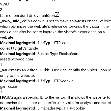
VWO
2
Läs mer om den här leverantören
_vwo_uuid_v2
This cookie is set to make split-tests on the websit
which optimizes the website's relevance towards the visitor – the
cookie can also be set to improve the visitor's experience on a
website.
Maximal lagringstid
: 1 år
Typ
: HTTP-cookie
collect/v.gif
Väntande
Maximal lagringstid
: Session
Typ
: Pixelspårare
assets.voyado.com
1
_va
Contains an visitor ID. This is used to identify the visitor upon r
entry to the website.
Maximal lagringstid
: 1 år
Typ
: HTTP-cookie
garnius.se
1
FPAU
Assigns a specific ID to the visitor. This allows the website to
determine the number of specific user-visits for analysis and statist
Maximal lagringstid
: 3 månader
Typ
: HTTP-cookie