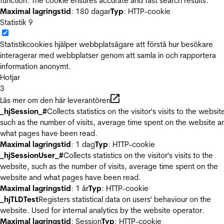
function. The cookie ensures accurate and fast search results.
Maximal lagringstid
: 180 dagar
Typ
: HTTP-cookie
Statistik
9
Statistikcookies hjälper webbplatsägare att förstå hur besökare
interagerar med webbplatser genom att samla in och rapportera
information anonymt.
Hotjar
3
Läs mer om den här leverantören
_hjSession_#
Collects statistics on the visitor's visits to the websit
such as the number of visits, average time spent on the website a
what pages have been read.
Maximal lagringstid
: 1 dag
Typ
: HTTP-cookie
_hjSessionUser_#
Collects statistics on the visitor's visits to the
website, such as the number of visits, average time spent on the
website and what pages have been read.
Maximal lagringstid
: 1 år
Typ
: HTTP-cookie
_hjTLDTest
Registers statistical data on users' behaviour on the
website. Used for internal analytics by the website operator.
Maximal lagringstid
: Session
Typ
: HTTP-cookie