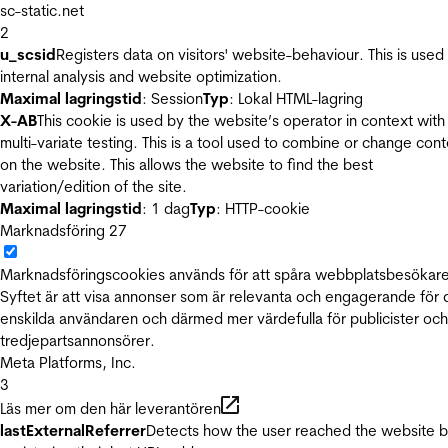
sc-static.net
2
u_scsid
Registers data on visitors' website-behaviour. This is used 
internal analysis and website optimization.
Maximal lagringstid
: Session
Typ
: Lokal HTML-lagring
X-AB
This cookie is used by the website’s operator in context with
multi-variate testing. This is a tool used to combine or change con
on the website. This allows the website to find the best
variation/edition of the site.
Maximal lagringstid
: 1 dag
Typ
: HTTP-cookie
Marknadsföring
27
Marknadsföringscookies används för att spåra webbplatsbesökare
Syftet är att visa annonser som är relevanta och engagerande för
enskilda användaren och därmed mer värdefulla för publicister och
tredjepartsannonsörer.
Meta Platforms, Inc.
3
Läs mer om den här leverantören
lastExternalReferrer
Detects how the user reached the website 