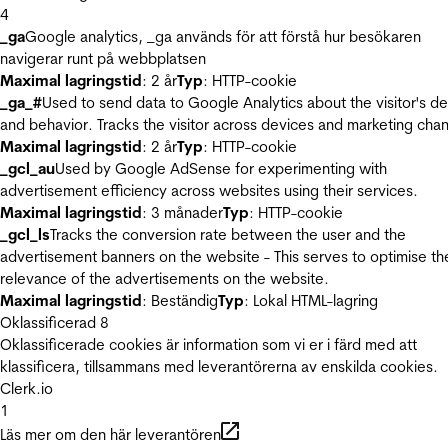
4
_ga
Google analytics, _ga används för att förstå hur besökaren
navigerar runt på webbplatsen
Maximal lagringstid
: 2 år
Typ
: HTTP-cookie
_ga_#
Used to send data to Google Analytics about the visitor's d
and behavior. Tracks the visitor across devices and marketing chan
Maximal lagringstid
: 2 år
Typ
: HTTP-cookie
_gcl_au
Used by Google AdSense for experimenting with
advertisement efficiency across websites using their services.
Maximal lagringstid
: 3 månader
Typ
: HTTP-cookie
_gcl_ls
Tracks the conversion rate between the user and the
advertisement banners on the website - This serves to optimise th
relevance of the advertisements on the website.
Maximal lagringstid
: Beständig
Typ
: Lokal HTML-lagring
Oklassificerad
8
Oklassificerade cookies är information som vi er i färd med att
klassificera, tillsammans med leverantörerna av enskilda cookies.
Clerk.io
1
Läs mer om den här leverantören