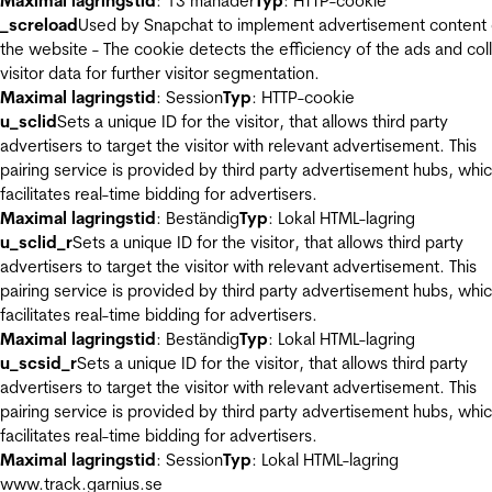
Maximal lagringstid
: 13 månader
Typ
: HTTP-cookie
_screload
Used by Snapchat to implement advertisement content
the website - The cookie detects the efficiency of the ads and col
visitor data for further visitor segmentation.
Maximal lagringstid
: Session
Typ
: HTTP-cookie
u_sclid
Sets a unique ID for the visitor, that allows third party
advertisers to target the visitor with relevant advertisement. This
pairing service is provided by third party advertisement hubs, whi
facilitates real-time bidding for advertisers.
Maximal lagringstid
: Beständig
Typ
: Lokal HTML-lagring
u_sclid_r
Sets a unique ID for the visitor, that allows third party
advertisers to target the visitor with relevant advertisement. This
pairing service is provided by third party advertisement hubs, whi
facilitates real-time bidding for advertisers.
Maximal lagringstid
: Beständig
Typ
: Lokal HTML-lagring
u_scsid_r
Sets a unique ID for the visitor, that allows third party
advertisers to target the visitor with relevant advertisement. This
pairing service is provided by third party advertisement hubs, whi
facilitates real-time bidding for advertisers.
Maximal lagringstid
: Session
Typ
: Lokal HTML-lagring
www.track.garnius.se