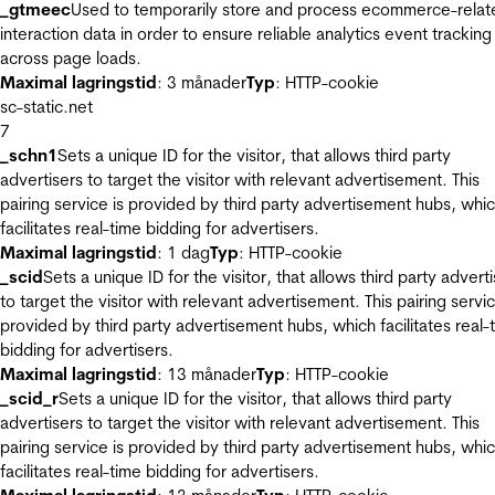
_gtmeec
Used to temporarily store and process ecommerce-relat
interaction data in order to ensure reliable analytics event tracking
across page loads.
Maximal lagringstid
: 3 månader
Typ
: HTTP-cookie
sc-static.net
7
_schn1
Sets a unique ID for the visitor, that allows third party
advertisers to target the visitor with relevant advertisement. This
pairing service is provided by third party advertisement hubs, whi
facilitates real-time bidding for advertisers.
Maximal lagringstid
: 1 dag
Typ
: HTTP-cookie
_scid
Sets a unique ID for the visitor, that allows third party advert
to target the visitor with relevant advertisement. This pairing servic
provided by third party advertisement hubs, which facilitates real-
bidding for advertisers.
Maximal lagringstid
: 13 månader
Typ
: HTTP-cookie
_scid_r
Sets a unique ID for the visitor, that allows third party
advertisers to target the visitor with relevant advertisement. This
pairing service is provided by third party advertisement hubs, whi
facilitates real-time bidding for advertisers.