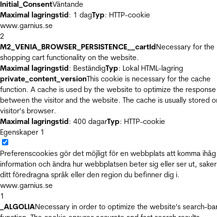
Initial_Consent
Väntande
Maximal lagringstid
: 1 dag
Typ
: HTTP-cookie
www.garnius.se
2
M2_VENIA_BROWSER_PERSISTENCE__cartId
Necessary for the
shopping cart functionality on the website.
Maximal lagringstid
: Beständig
Typ
: Lokal HTML-lagring
private_content_version
This cookie is necessary for the cache
function. A cache is used by the website to optimize the response
between the visitor and the website. The cache is usually stored o
visitor’s browser.
Maximal lagringstid
: 400 dagar
Typ
: HTTP-cookie
Egenskaper
1
Preferenscookies gör det möjligt för en webbplats att komma ihåg
information och ändra hur webbplatsen beter sig eller ser ut, sake
ditt föredragna språk eller den region du befinner dig i.
www.garnius.se
1
_ALGOLIA
Necessary in order to optimize the website's search-ba