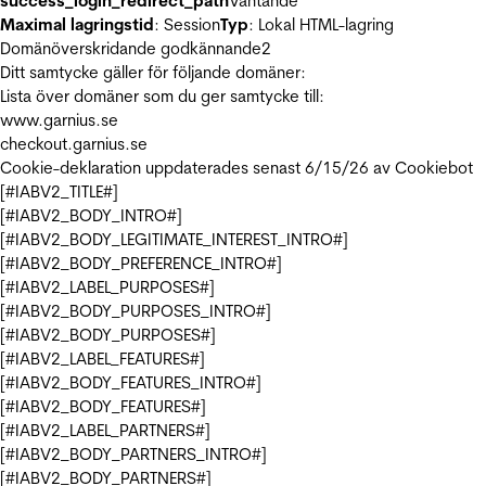
success_login_redirect_path
Väntande
Maximal lagringstid
: Session
Typ
: Lokal HTML-lagring
Domänöverskridande godkännande
2
Ditt samtycke gäller för följande domäner:
Lista över domäner som du ger samtycke till:
www.garnius.se
checkout.garnius.se
Cookie-deklaration uppdaterades senast 6/15/26 av
Cookiebot
[#IABV2_TITLE#]
[#IABV2_BODY_INTRO#]
[#IABV2_BODY_LEGITIMATE_INTEREST_INTRO#]
[#IABV2_BODY_PREFERENCE_INTRO#]
[#IABV2_LABEL_PURPOSES#]
[#IABV2_BODY_PURPOSES_INTRO#]
[#IABV2_BODY_PURPOSES#]
[#IABV2_LABEL_FEATURES#]
[#IABV2_BODY_FEATURES_INTRO#]
[#IABV2_BODY_FEATURES#]
[#IABV2_LABEL_PARTNERS#]
[#IABV2_BODY_PARTNERS_INTRO#]
[#IABV2_BODY_PARTNERS#]