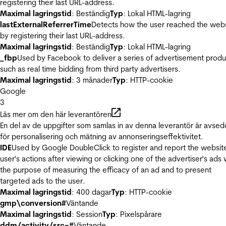
registering their last URL-address.
Maximal lagringstid
: Beständig
Typ
: Lokal HTML-lagring
lastExternalReferrerTime
Detects how the user reached the web
by registering their last URL-address.
Maximal lagringstid
: Beständig
Typ
: Lokal HTML-lagring
_fbp
Used by Facebook to deliver a series of advertisement produ
such as real time bidding from third party advertisers.
Maximal lagringstid
: 3 månader
Typ
: HTTP-cookie
Google
3
Läs mer om den här leverantören
En del av de uppgifter som samlas in av denna leverantör är avse
för personalisering och mätning av annonseringseffektivitet.
IDE
Used by Google DoubleClick to register and report the websit
user's actions after viewing or clicking one of the advertiser's ads 
the purpose of measuring the efficacy of an ad and to present
targeted ads to the user.
Maximal lagringstid
: 400 dagar
Typ
: HTTP-cookie
gmp\conversion#
Väntande
Maximal lagringstid
: Session
Typ
: Pixelspårare
ddm/activity/src=#
Väntande