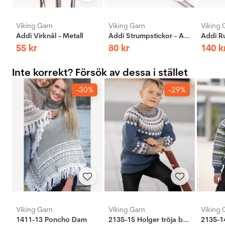
Viking Garn
Viking Garn
Viking 
Addi Virknål - Metall
Addi Strumpstickor - Aluminium
55
kr
80
kr
140
k
Inte korrekt? Försök av dessa i stället
-30%
-29%
Viking Garn
Viking Garn
Viking 
1411-13 Poncho Dam
2135-15 Holger tröja barn