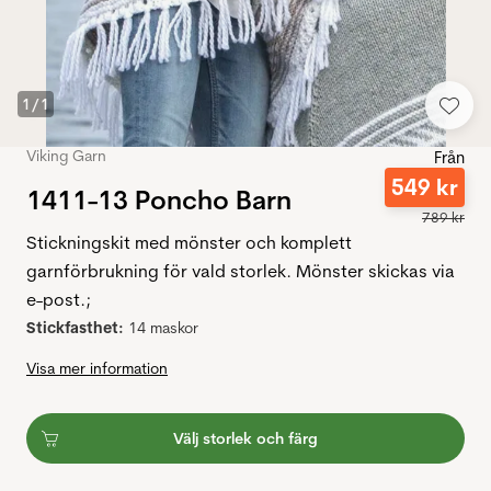
1
/
1
Viking Garn
Från
549
kr
1411-13 Poncho Barn
789
kr
Stickningskit med mönster och komplett
garnförbrukning för vald storlek. Mönster skickas via
e-post.;
Stickfasthet:
14 maskor
Visa mer information
Välj storlek och färg