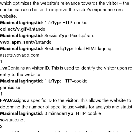
which optimizes the website's relevance towards the visitor – the
cookie can also be set to improve the visitor's experience on a
website.
Maximal lagringstid
: 1 år
Typ
: HTTP-cookie
collect/v.gif
Väntande
Maximal lagringstid
: Session
Typ
: Pixelspårare
vwo_apm_sent
Väntande
Maximal lagringstid
: Beständig
Typ
: Lokal HTML-lagring
assets.voyado.com
1
_va
Contains an visitor ID. This is used to identify the visitor upon r
entry to the website.
Maximal lagringstid
: 1 år
Typ
: HTTP-cookie
garnius.se
1
FPAU
Assigns a specific ID to the visitor. This allows the website to
determine the number of specific user-visits for analysis and statist
Maximal lagringstid
: 3 månader
Typ
: HTTP-cookie
sc-static.net
2