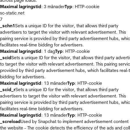
across page loads.
Maximal lagringstid
: 3 månader
Typ
: HTTP-cookie
sc-static.net
7
_schn1
Sets a unique ID for the visitor, that allows third party
advertisers to target the visitor with relevant advertisement. This
pairing service is provided by third party advertisement hubs, whi
facilitates real-time bidding for advertisers.
Maximal lagringstid
: 1 dag
Typ
: HTTP-cookie
_scid
Sets a unique ID for the visitor, that allows third party advert
to target the visitor with relevant advertisement. This pairing servic
provided by third party advertisement hubs, which facilitates real-
bidding for advertisers.
Maximal lagringstid
: 13 månader
Typ
: HTTP-cookie
_scid_r
Sets a unique ID for the visitor, that allows third party
advertisers to target the visitor with relevant advertisement. This
pairing service is provided by third party advertisement hubs, whi
facilitates real-time bidding for advertisers.
Maximal lagringstid
: 13 månader
Typ
: HTTP-cookie
_screload
Used by Snapchat to implement advertisement content
the website - The cookie detects the efficiency of the ads and col