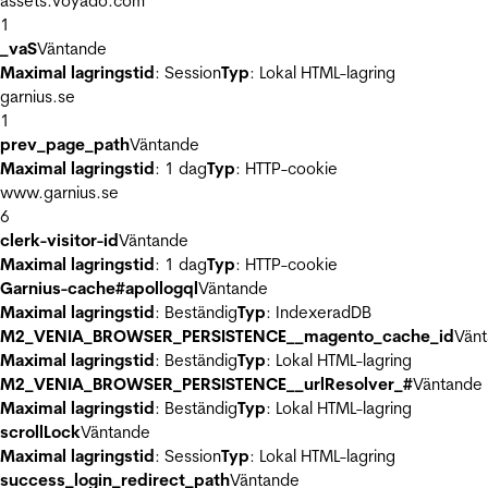
assets.voyado.com
1
_vaS
Väntande
Maximal lagringstid
: Session
Typ
: Lokal HTML-lagring
garnius.se
1
prev_page_path
Väntande
Maximal lagringstid
: 1 dag
Typ
: HTTP-cookie
www.garnius.se
6
clerk-visitor-id
Väntande
Maximal lagringstid
: 1 dag
Typ
: HTTP-cookie
Garnius-cache#apollogql
Väntande
Maximal lagringstid
: Beständig
Typ
: IndexeradDB
M2_VENIA_BROWSER_PERSISTENCE__magento_cache_id
Vän
Maximal lagringstid
: Beständig
Typ
: Lokal HTML-lagring
M2_VENIA_BROWSER_PERSISTENCE__urlResolver_#
Väntande
Maximal lagringstid
: Beständig
Typ
: Lokal HTML-lagring
scrollLock
Väntande
Maximal lagringstid
: Session
Typ
: Lokal HTML-lagring
success_login_redirect_path
Väntande