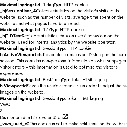
Maximal lagringstid
: 1 dag
Typ
: HTTP-cookie
_hjSessionUser_#
Collects statistics on the visitor's visits to the
website, such as the number of visits, average time spent on the
website and what pages have been read.
Maximal lagringstid
: 1 år
Typ
: HTTP-cookie
_hjTLDTest
Registers statistical data on users' behaviour on the
website. Used for internal analytics by the website operator.
Maximal lagringstid
: Session
Typ
: HTTP-cookie
hjActiveViewportIds
This cookie contains an ID string on the curr
session. This contains non-personal information on what subpages
visitor enters – this information is used to optimize the visitor's
experience.
Maximal lagringstid
: Beständig
Typ
: Lokal HTML-lagring
hjViewportId
Saves the user's screen size in order to adjust the si
images on the website.
Maximal lagringstid
: Session
Typ
: Lokal HTML-lagring
VWO
3
Läs mer om den här leverantören
_vwo_uuid_v2
This cookie is set to make split-tests on the websit