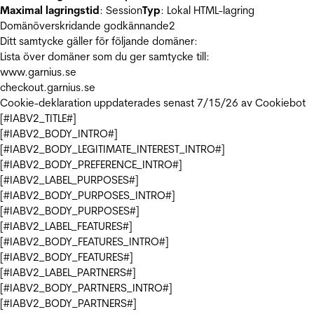
Maximal lagringstid
: Session
Typ
: Lokal HTML-lagring
Domänöverskridande godkännande
2
Ditt samtycke gäller för följande domäner:
Lista över domäner som du ger samtycke till:
www.garnius.se
checkout.garnius.se
Cookie-deklaration uppdaterades senast 7/15/26 av
Cookiebot
[#IABV2_TITLE#]
[#IABV2_BODY_INTRO#]
[#IABV2_BODY_LEGITIMATE_INTEREST_INTRO#]
[#IABV2_BODY_PREFERENCE_INTRO#]
[#IABV2_LABEL_PURPOSES#]
[#IABV2_BODY_PURPOSES_INTRO#]
[#IABV2_BODY_PURPOSES#]
[#IABV2_LABEL_FEATURES#]
[#IABV2_BODY_FEATURES_INTRO#]
[#IABV2_BODY_FEATURES#]
[#IABV2_LABEL_PARTNERS#]
[#IABV2_BODY_PARTNERS_INTRO#]
[#IABV2_BODY_PARTNERS#]