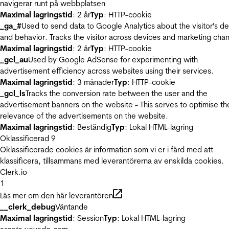
navigerar runt på webbplatsen
Maximal lagringstid
: 2 år
Typ
: HTTP-cookie
_ga_#
Used to send data to Google Analytics about the visitor's d
and behavior. Tracks the visitor across devices and marketing chan
Maximal lagringstid
: 2 år
Typ
: HTTP-cookie
_gcl_au
Used by Google AdSense for experimenting with
advertisement efficiency across websites using their services.
Maximal lagringstid
: 3 månader
Typ
: HTTP-cookie
_gcl_ls
Tracks the conversion rate between the user and the
advertisement banners on the website - This serves to optimise th
relevance of the advertisements on the website.
Maximal lagringstid
: Beständig
Typ
: Lokal HTML-lagring
Oklassificerad
9
Oklassificerade cookies är information som vi er i färd med att
klassificera, tillsammans med leverantörerna av enskilda cookies.
Clerk.io
1
Läs mer om den här leverantören
__clerk_debug
Väntande
Maximal lagringstid
: Session
Typ
: Lokal HTML-lagring