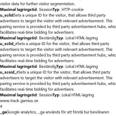
visitor data for further visitor segmentation.
Maximal lagringstid
: Session
Typ
: HTTP-cookie
u_sclid
Sets a unique ID for the visitor, that allows third party
advertisers to target the visitor with relevant advertisement. This
pairing service is provided by third party advertisement hubs, whi
facilitates real-time bidding for advertisers.
Maximal lagringstid
: Beständig
Typ
: Lokal HTML-lagring
u_sclid_r
Sets a unique ID for the visitor, that allows third party
advertisers to target the visitor with relevant advertisement. This
pairing service is provided by third party advertisement hubs, whi
facilitates real-time bidding for advertisers.
Maximal lagringstid
: Beständig
Typ
: Lokal HTML-lagring
u_scsid_r
Sets a unique ID for the visitor, that allows third party
advertisers to target the visitor with relevant advertisement. This
pairing service is provided by third party advertisement hubs, whi
facilitates real-time bidding for advertisers.
Maximal lagringstid
: Session
Typ
: Lokal HTML-lagring
www.track.garnius.se
4
_ga
Google analytics, _ga används för att förstå hur besökaren