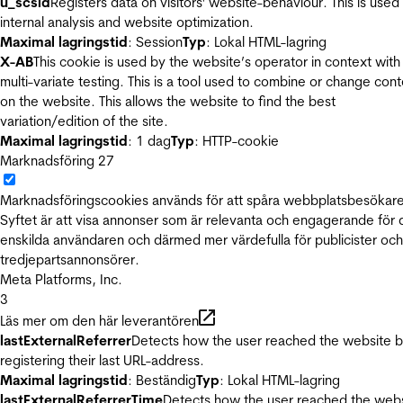
u_scsid
Registers data on visitors' website-behaviour. This is used 
internal analysis and website optimization.
Maximal lagringstid
: Session
Typ
: Lokal HTML-lagring
X-AB
This cookie is used by the website’s operator in context with
multi-variate testing. This is a tool used to combine or change con
on the website. This allows the website to find the best
variation/edition of the site.
Maximal lagringstid
: 1 dag
Typ
: HTTP-cookie
Marknadsföring
27
Marknadsföringscookies används för att spåra webbplatsbesökare
Syftet är att visa annonser som är relevanta och engagerande för
enskilda användaren och därmed mer värdefulla för publicister och
tredjepartsannonsörer.
Meta Platforms, Inc.
3
Läs mer om den här leverantören
lastExternalReferrer
Detects how the user reached the website 
registering their last URL-address.
Maximal lagringstid
: Beständig
Typ
: Lokal HTML-lagring
lastExternalReferrerTime
Detects how the user reached the web