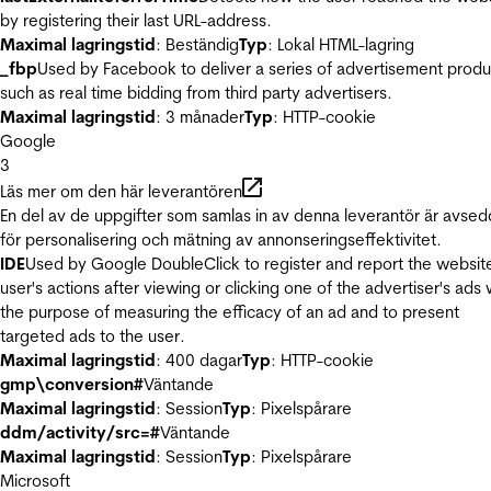
by registering their last URL-address.
Maximal lagringstid
: Beständig
Typ
: Lokal HTML-lagring
_fbp
Used by Facebook to deliver a series of advertisement produ
such as real time bidding from third party advertisers.
Maximal lagringstid
: 3 månader
Typ
: HTTP-cookie
Google
3
Läs mer om den här leverantören
En del av de uppgifter som samlas in av denna leverantör är avse
för personalisering och mätning av annonseringseffektivitet.
IDE
Used by Google DoubleClick to register and report the websit
user's actions after viewing or clicking one of the advertiser's ads 
the purpose of measuring the efficacy of an ad and to present
targeted ads to the user.
Maximal lagringstid
: 400 dagar
Typ
: HTTP-cookie
gmp\conversion#
Väntande
Maximal lagringstid
: Session
Typ
: Pixelspårare
ddm/activity/src=#
Väntande
Maximal lagringstid
: Session
Typ
: Pixelspårare
Microsoft