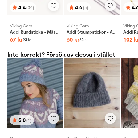
4.4
4.6
4.
(34)
(5)
Betyg:
utav 5 stjärnor
Betyg:
utav 5 stjärnor
Bety
utav 
Viking Garn
Viking Garn
Viking 
Addi Rundsticka - Mässing
Addi Strumpstickor - Aluminium
67
kr
60
kr
102
k
95
kr
85
kr
Inte korrekt? Försök av dessa i stället
5.0
(1)
Betyg:
utav 5 stjärnor