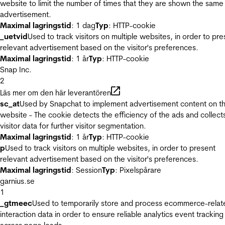
website to limit the number of times that they are shown the same
advertisement.
Maximal lagringstid
: 1 dag
Typ
: HTTP-cookie
_uetvid
Used to track visitors on multiple websites, in order to pre
relevant advertisement based on the visitor's preferences.
Maximal lagringstid
: 1 år
Typ
: HTTP-cookie
Snap Inc.
2
Läs mer om den här leverantören
sc_at
Used by Snapchat to implement advertisement content on t
website - The cookie detects the efficiency of the ads and collect
visitor data for further visitor segmentation.
Maximal lagringstid
: 1 år
Typ
: HTTP-cookie
p
Used to track visitors on multiple websites, in order to present
relevant advertisement based on the visitor's preferences.
Maximal lagringstid
: Session
Typ
: Pixelspårare
garnius.se
1
_gtmeec
Used to temporarily store and process ecommerce-relat
interaction data in order to ensure reliable analytics event tracking