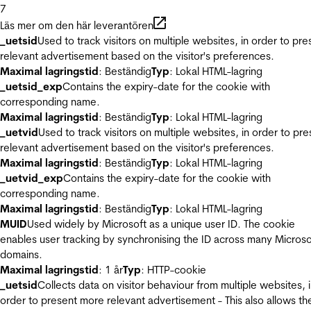
7
Läs mer om den här leverantören
_uetsid
Used to track visitors on multiple websites, in order to pre
relevant advertisement based on the visitor's preferences.
Maximal lagringstid
: Beständig
Typ
: Lokal HTML-lagring
_uetsid_exp
Contains the expiry-date for the cookie with
corresponding name.
Maximal lagringstid
: Beständig
Typ
: Lokal HTML-lagring
_uetvid
Used to track visitors on multiple websites, in order to pre
relevant advertisement based on the visitor's preferences.
Maximal lagringstid
: Beständig
Typ
: Lokal HTML-lagring
_uetvid_exp
Contains the expiry-date for the cookie with
corresponding name.
Maximal lagringstid
: Beständig
Typ
: Lokal HTML-lagring
MUID
Used widely by Microsoft as a unique user ID. The cookie
enables user tracking by synchronising the ID across many Microso
domains.
Maximal lagringstid
: 1 år
Typ
: HTTP-cookie
_uetsid
Collects data on visitor behaviour from multiple websites, 
order to present more relevant advertisement - This also allows th