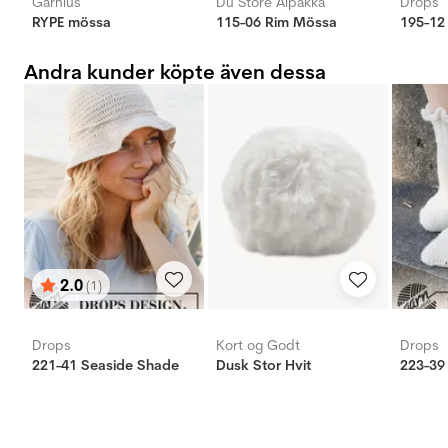
Garnius
Du Store Alpakka
Drops
RYPE mössa
115-06 Rim Mössa
195-12
Andra kunder köpte även dessa
2.0
(1)
Betyg:
utav 5 stjärnor
Drops
Kort og Godt
Drops
221-41 Seaside Shade
Dusk Stor Hvit
223-39 