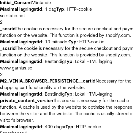
Initial_Consent
Väntande
Maximal lagringstid
: 1 dag
Typ
: HTTP-cookie
sc-static.net
2
_scsrid
The cookie is necessary for the secure checkout and pay
function on the website. This function is provided by shopify.com.
Maximal lagringstid
: 13 månader
Typ
: HTTP-cookie
_scsrid
The cookie is necessary for the secure checkout and pay
function on the website. This function is provided by shopify.com.
Maximal lagringstid
: Beständig
Typ
: Lokal HTML-lagring
www.garnius.se
2
M2_VENIA_BROWSER_PERSISTENCE__cartId
Necessary for the
shopping cart functionality on the website.
Maximal lagringstid
: Beständig
Typ
: Lokal HTML-lagring
private_content_version
This cookie is necessary for the cache
function. A cache is used by the website to optimize the response
between the visitor and the website. The cache is usually stored o
visitor’s browser.
Maximal lagringstid
: 400 dagar
Typ
: HTTP-cookie