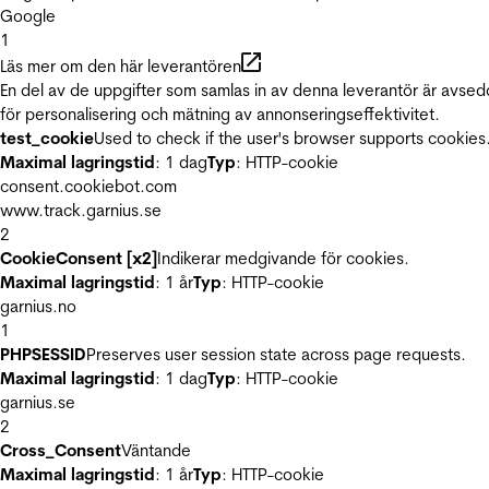
Google
1
Läs mer om den här leverantören
En del av de uppgifter som samlas in av denna leverantör är avse
för personalisering och mätning av annonseringseffektivitet.
test_cookie
Used to check if the user's browser supports cookies
Maximal lagringstid
: 1 dag
Typ
: HTTP-cookie
consent.cookiebot.com
www.track.garnius.se
2
CookieConsent [x2]
Indikerar medgivande för cookies.
Maximal lagringstid
: 1 år
Typ
: HTTP-cookie
garnius.no
1
PHPSESSID
Preserves user session state across page requests.
Maximal lagringstid
: 1 dag
Typ
: HTTP-cookie
garnius.se
2
Cross_Consent
Väntande
Maximal lagringstid
: 1 år
Typ
: HTTP-cookie