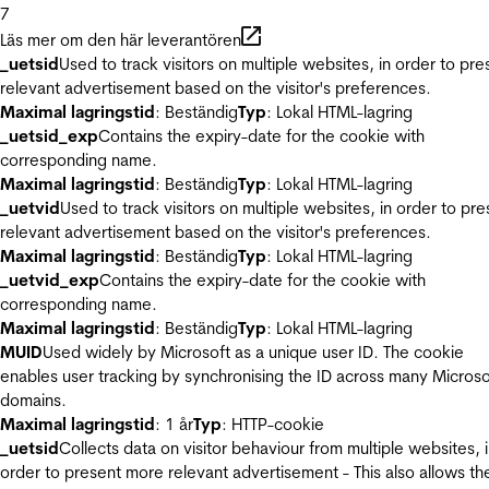
7
Läs mer om den här leverantören
_uetsid
Used to track visitors on multiple websites, in order to pre
relevant advertisement based on the visitor's preferences.
Maximal lagringstid
: Beständig
Typ
: Lokal HTML-lagring
_uetsid_exp
Contains the expiry-date for the cookie with
corresponding name.
Maximal lagringstid
: Beständig
Typ
: Lokal HTML-lagring
_uetvid
Used to track visitors on multiple websites, in order to pre
relevant advertisement based on the visitor's preferences.
Maximal lagringstid
: Beständig
Typ
: Lokal HTML-lagring
_uetvid_exp
Contains the expiry-date for the cookie with
corresponding name.
Maximal lagringstid
: Beständig
Typ
: Lokal HTML-lagring
MUID
Used widely by Microsoft as a unique user ID. The cookie
enables user tracking by synchronising the ID across many Microso
domains.
Maximal lagringstid
: 1 år
Typ
: HTTP-cookie
_uetsid
Collects data on visitor behaviour from multiple websites, 
order to present more relevant advertisement - This also allows th