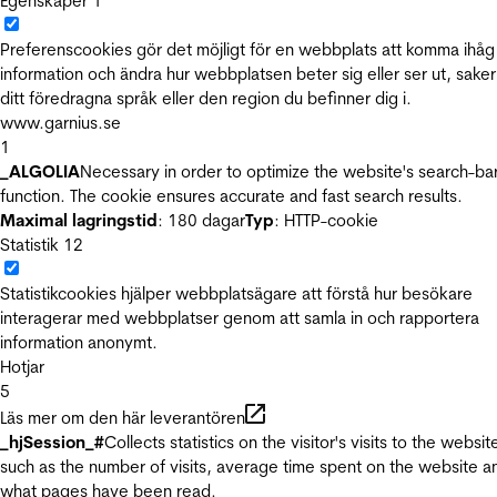
Egenskaper
1
Preferenscookies gör det möjligt för en webbplats att komma ihåg
information och ändra hur webbplatsen beter sig eller ser ut, sake
ditt föredragna språk eller den region du befinner dig i.
www.garnius.se
1
_ALGOLIA
Necessary in order to optimize the website's search-ba
function. The cookie ensures accurate and fast search results.
Maximal lagringstid
: 180 dagar
Typ
: HTTP-cookie
Statistik
12
Statistikcookies hjälper webbplatsägare att förstå hur besökare
interagerar med webbplatser genom att samla in och rapportera
information anonymt.
Hotjar
5
Läs mer om den här leverantören
_hjSession_#
Collects statistics on the visitor's visits to the websit
such as the number of visits, average time spent on the website a
what pages have been read.