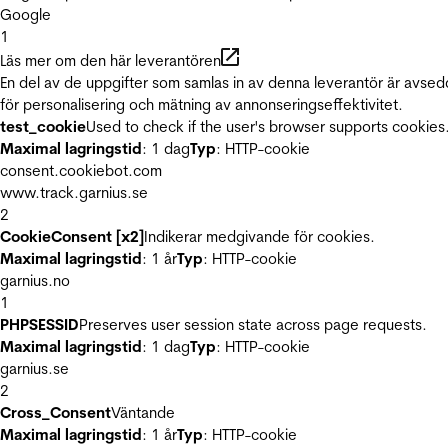
Google
1
Läs mer om den här leverantören
En del av de uppgifter som samlas in av denna leverantör är avse
för personalisering och mätning av annonseringseffektivitet.
test_cookie
Used to check if the user's browser supports cookies
Maximal lagringstid
: 1 dag
Typ
: HTTP-cookie
consent.cookiebot.com
www.track.garnius.se
2
CookieConsent [x2]
Indikerar medgivande för cookies.
Maximal lagringstid
: 1 år
Typ
: HTTP-cookie
garnius.no
1
PHPSESSID
Preserves user session state across page requests.
Maximal lagringstid
: 1 dag
Typ
: HTTP-cookie
garnius.se
2
Cross_Consent
Väntande
Maximal lagringstid
: 1 år
Typ
: HTTP-cookie