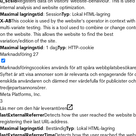
u_scsid
Registers data on visitors' website-behaviour. This is used 
internal analysis and website optimization.
Maximal lagringstid
: Session
Typ
: Lokal HTML-lagring
X-AB
This cookie is used by the website’s operator in context with
multi-variate testing. This is a tool used to combine or change con
on the website. This allows the website to find the best
variation/edition of the site.
Maximal lagringstid
: 1 dag
Typ
: HTTP-cookie
Marknadsföring
27
Marknadsföringscookies används för att spåra webbplatsbesökare
Syftet är att visa annonser som är relevanta och engagerande för
enskilda användaren och därmed mer värdefulla för publicister och
tredjepartsannonsörer.
Meta Platforms, Inc.
3
Läs mer om den här leverantören
lastExternalReferrer
Detects how the user reached the website 
registering their last URL-address.
Maximal lagringstid
: Beständig
Typ
: Lokal HTML-lagring
lastExternalReferrerTime
Detects how the user reached the web