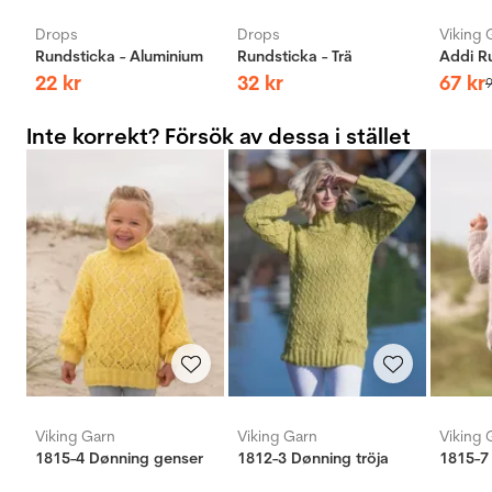
Drops
Drops
Viking 
Rundsticka - Aluminium
Rundsticka - Trä
22
kr
32
kr
67
kr
Inte korrekt? Försök av dessa i stället
Viking Garn
Viking Garn
Viking 
1815-4 Dønning genser
1812-3 Dønning tröja
1815-7