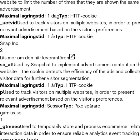
website to limit the number of times that they are shown the same
advertisement.
Maximal lagringstid
: 1 dag
Typ
: HTTP-cookie
_uetvid
Used to track visitors on multiple websites, in order to pre
relevant advertisement based on the visitor's preferences.
Maximal lagringstid
: 1 år
Typ
: HTTP-cookie
Snap Inc.
2
Läs mer om den här leverantören
sc_at
Used by Snapchat to implement advertisement content on t
website - The cookie detects the efficiency of the ads and collect
visitor data for further visitor segmentation.
Maximal lagringstid
: 1 år
Typ
: HTTP-cookie
p
Used to track visitors on multiple websites, in order to present
relevant advertisement based on the visitor's preferences.
Maximal lagringstid
: Session
Typ
: Pixelspårare
garnius.se
1
_gtmeec
Used to temporarily store and process ecommerce-relat
interaction data in order to ensure reliable analytics event tracking