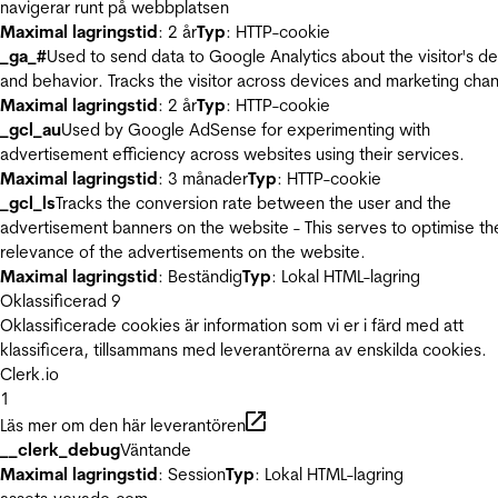
navigerar runt på webbplatsen
Maximal lagringstid
: 2 år
Typ
: HTTP-cookie
_ga_#
Used to send data to Google Analytics about the visitor's d
and behavior. Tracks the visitor across devices and marketing chan
Maximal lagringstid
: 2 år
Typ
: HTTP-cookie
_gcl_au
Used by Google AdSense for experimenting with
advertisement efficiency across websites using their services.
Maximal lagringstid
: 3 månader
Typ
: HTTP-cookie
_gcl_ls
Tracks the conversion rate between the user and the
advertisement banners on the website - This serves to optimise th
relevance of the advertisements on the website.
Maximal lagringstid
: Beständig
Typ
: Lokal HTML-lagring
Oklassificerad
9
Oklassificerade cookies är information som vi er i färd med att
klassificera, tillsammans med leverantörerna av enskilda cookies.
Clerk.io
1
Läs mer om den här leverantören
__clerk_debug
Väntande
Maximal lagringstid
: Session
Typ
: Lokal HTML-lagring