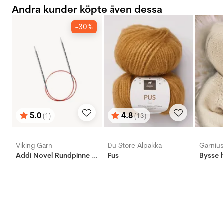
Andra kunder köpte även dessa
-30%
5.0
4.8
(1)
(13)
Betyg:
utav 5 stjärnor
Betyg:
utav 5 stjärnor
Viking Garn
Du Store Alpakka
Garniu
Addi Novel Rundpinne - Messing
Pus