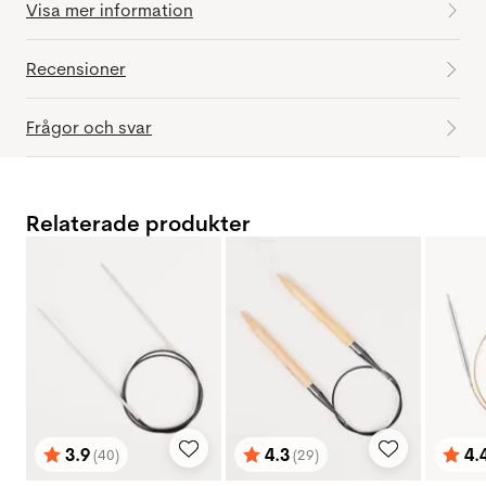
Visa mer information
Recensioner
Frågor och svar
Relaterade produkter
3.9
4.3
4.
(40)
(29)
Betyg:
utav 5 stjärnor
Betyg:
utav 5 stjärnor
Bety
utav 