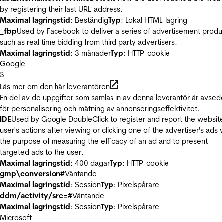
by registering their last URL-address.
Maximal lagringstid
: Beständig
Typ
: Lokal HTML-lagring
_fbp
Used by Facebook to deliver a series of advertisement produ
such as real time bidding from third party advertisers.
Maximal lagringstid
: 3 månader
Typ
: HTTP-cookie
Google
3
Läs mer om den här leverantören
En del av de uppgifter som samlas in av denna leverantör är avse
för personalisering och mätning av annonseringseffektivitet.
IDE
Used by Google DoubleClick to register and report the websit
user's actions after viewing or clicking one of the advertiser's ads 
the purpose of measuring the efficacy of an ad and to present
targeted ads to the user.
Maximal lagringstid
: 400 dagar
Typ
: HTTP-cookie
gmp\conversion#
Väntande
Maximal lagringstid
: Session
Typ
: Pixelspårare
ddm/activity/src=#
Väntande
Maximal lagringstid
: Session
Typ
: Pixelspårare
Microsoft