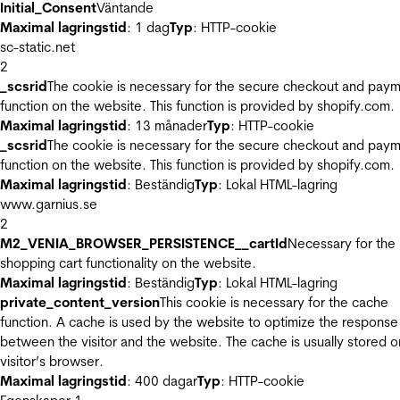
Initial_Consent
Väntande
Maximal lagringstid
: 1 dag
Typ
: HTTP-cookie
sc-static.net
2
_scsrid
The cookie is necessary for the secure checkout and pay
function on the website. This function is provided by shopify.com.
Maximal lagringstid
: 13 månader
Typ
: HTTP-cookie
_scsrid
The cookie is necessary for the secure checkout and pay
function on the website. This function is provided by shopify.com.
Maximal lagringstid
: Beständig
Typ
: Lokal HTML-lagring
www.garnius.se
2
M2_VENIA_BROWSER_PERSISTENCE__cartId
Necessary for the
shopping cart functionality on the website.
Maximal lagringstid
: Beständig
Typ
: Lokal HTML-lagring
private_content_version
This cookie is necessary for the cache
function. A cache is used by the website to optimize the response
between the visitor and the website. The cache is usually stored o
visitor’s browser.
Maximal lagringstid
: 400 dagar
Typ
: HTTP-cookie