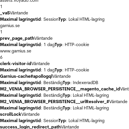
assets.voyado.com
1
_vaS
Väntande
Maximal lagringstid
: Session
Typ
: Lokal HTML-lagring
garnius.se
1
prev_page_path
Väntande
Maximal lagringstid
: 1 dag
Typ
: HTTP-cookie
www.garnius.se
6
clerk-visitor-id
Väntande
Maximal lagringstid
: 1 dag
Typ
: HTTP-cookie
Garnius-cache#apollogql
Väntande
Maximal lagringstid
: Beständig
Typ
: IndexeradDB
M2_VENIA_BROWSER_PERSISTENCE__magento_cache_id
Vän
Maximal lagringstid
: Beständig
Typ
: Lokal HTML-lagring
M2_VENIA_BROWSER_PERSISTENCE__urlResolver_#
Väntande
Maximal lagringstid
: Beständig
Typ
: Lokal HTML-lagring
scrollLock
Väntande
Maximal lagringstid
: Session
Typ
: Lokal HTML-lagring
success_login_redirect_path
Väntande