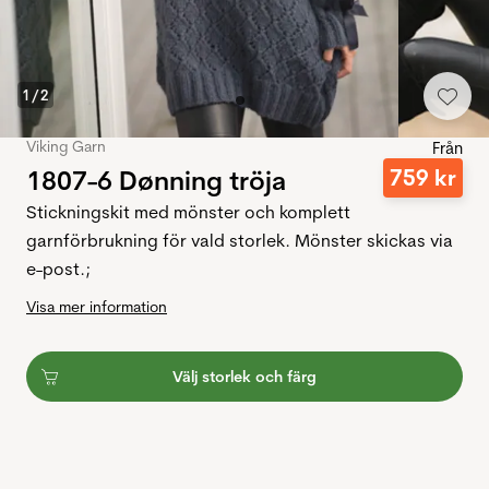
1
/
2
Viking Garn
Från
1807-6 Dønning tröja
759
kr
Stickningskit med mönster och komplett
garnförbrukning för vald storlek. Mönster skickas via
e-post.;
Visa mer information
Välj storlek och färg