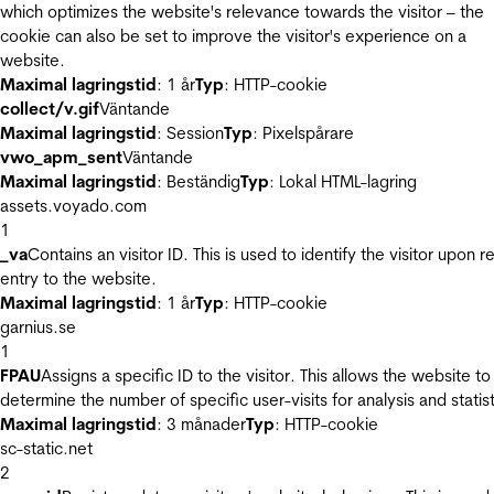
which optimizes the website's relevance towards the visitor – the
cookie can also be set to improve the visitor's experience on a
website.
Maximal lagringstid
: 1 år
Typ
: HTTP-cookie
collect/v.gif
Väntande
Maximal lagringstid
: Session
Typ
: Pixelspårare
vwo_apm_sent
Väntande
Maximal lagringstid
: Beständig
Typ
: Lokal HTML-lagring
assets.voyado.com
1
_va
Contains an visitor ID. This is used to identify the visitor upon r
entry to the website.
Maximal lagringstid
: 1 år
Typ
: HTTP-cookie
garnius.se
1
FPAU
Assigns a specific ID to the visitor. This allows the website to
determine the number of specific user-visits for analysis and statist
Maximal lagringstid
: 3 månader
Typ
: HTTP-cookie
sc-static.net
2