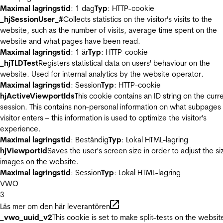
Maximal lagringstid
: 1 dag
Typ
: HTTP-cookie
_hjSessionUser_#
Collects statistics on the visitor's visits to the
website, such as the number of visits, average time spent on the
website and what pages have been read.
Maximal lagringstid
: 1 år
Typ
: HTTP-cookie
_hjTLDTest
Registers statistical data on users' behaviour on the
website. Used for internal analytics by the website operator.
Maximal lagringstid
: Session
Typ
: HTTP-cookie
hjActiveViewportIds
This cookie contains an ID string on the curr
session. This contains non-personal information on what subpages
visitor enters – this information is used to optimize the visitor's
experience.
Maximal lagringstid
: Beständig
Typ
: Lokal HTML-lagring
hjViewportId
Saves the user's screen size in order to adjust the si
images on the website.
Maximal lagringstid
: Session
Typ
: Lokal HTML-lagring
VWO
3
Läs mer om den här leverantören
_vwo_uuid_v2
This cookie is set to make split-tests on the websit