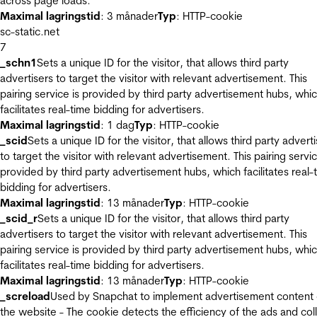
across page loads.
Maximal lagringstid
: 3 månader
Typ
: HTTP-cookie
sc-static.net
7
_schn1
Sets a unique ID for the visitor, that allows third party
advertisers to target the visitor with relevant advertisement. This
pairing service is provided by third party advertisement hubs, whi
facilitates real-time bidding for advertisers.
Maximal lagringstid
: 1 dag
Typ
: HTTP-cookie
_scid
Sets a unique ID for the visitor, that allows third party advert
to target the visitor with relevant advertisement. This pairing servic
provided by third party advertisement hubs, which facilitates real-
bidding for advertisers.
Maximal lagringstid
: 13 månader
Typ
: HTTP-cookie
_scid_r
Sets a unique ID for the visitor, that allows third party
advertisers to target the visitor with relevant advertisement. This
pairing service is provided by third party advertisement hubs, whi
facilitates real-time bidding for advertisers.
Maximal lagringstid
: 13 månader
Typ
: HTTP-cookie
_screload
Used by Snapchat to implement advertisement content
the website - The cookie detects the efficiency of the ads and col