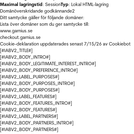
Maximal lagringstid
: Session
Typ
: Lokal HTML-lagring
Domänöverskridande godkännande
2
Ditt samtycke gäller för följande domäner:
Lista över domäner som du ger samtycke till:
www.garnius.se
checkout.garnius.se
Cookie-deklaration uppdaterades senast 7/15/26 av
Cookiebot
[#IABV2_TITLE#]
[#IABV2_BODY_INTRO#]
[#IABV2_BODY_LEGITIMATE_INTEREST_INTRO#]
[#IABV2_BODY_PREFERENCE_INTRO#]
[#IABV2_LABEL_PURPOSES#]
[#IABV2_BODY_PURPOSES_INTRO#]
[#IABV2_BODY_PURPOSES#]
[#IABV2_LABEL_FEATURES#]
[#IABV2_BODY_FEATURES_INTRO#]
[#IABV2_BODY_FEATURES#]
[#IABV2_LABEL_PARTNERS#]
[#IABV2_BODY_PARTNERS_INTRO#]
[#IABV2_BODY_PARTNERS#]