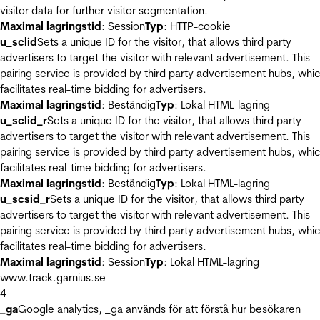
visitor data for further visitor segmentation.
Maximal lagringstid
: Session
Typ
: HTTP-cookie
u_sclid
Sets a unique ID for the visitor, that allows third party
advertisers to target the visitor with relevant advertisement. This
pairing service is provided by third party advertisement hubs, whi
facilitates real-time bidding for advertisers.
Maximal lagringstid
: Beständig
Typ
: Lokal HTML-lagring
u_sclid_r
Sets a unique ID for the visitor, that allows third party
advertisers to target the visitor with relevant advertisement. This
pairing service is provided by third party advertisement hubs, whi
facilitates real-time bidding for advertisers.
Maximal lagringstid
: Beständig
Typ
: Lokal HTML-lagring
u_scsid_r
Sets a unique ID for the visitor, that allows third party
advertisers to target the visitor with relevant advertisement. This
pairing service is provided by third party advertisement hubs, whi
facilitates real-time bidding for advertisers.
Maximal lagringstid
: Session
Typ
: Lokal HTML-lagring
www.track.garnius.se
4
_ga
Google analytics, _ga används för att förstå hur besökaren