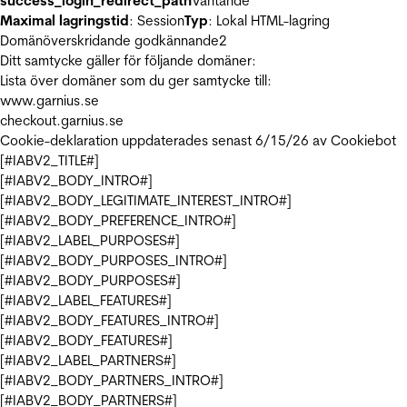
success_login_redirect_path
Väntande
Maximal lagringstid
: Session
Typ
: Lokal HTML-lagring
Domänöverskridande godkännande
2
Ditt samtycke gäller för följande domäner:
Lista över domäner som du ger samtycke till:
www.garnius.se
checkout.garnius.se
Cookie-deklaration uppdaterades senast 6/15/26 av
Cookiebot
[#IABV2_TITLE#]
[#IABV2_BODY_INTRO#]
[#IABV2_BODY_LEGITIMATE_INTEREST_INTRO#]
[#IABV2_BODY_PREFERENCE_INTRO#]
[#IABV2_LABEL_PURPOSES#]
[#IABV2_BODY_PURPOSES_INTRO#]
[#IABV2_BODY_PURPOSES#]
[#IABV2_LABEL_FEATURES#]
[#IABV2_BODY_FEATURES_INTRO#]
[#IABV2_BODY_FEATURES#]
[#IABV2_LABEL_PARTNERS#]
[#IABV2_BODY_PARTNERS_INTRO#]
[#IABV2_BODY_PARTNERS#]