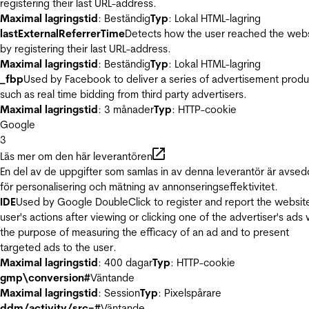
registering their last URL-address.
Maximal lagringstid
: Beständig
Typ
: Lokal HTML-lagring
lastExternalReferrerTime
Detects how the user reached the web
by registering their last URL-address.
Maximal lagringstid
: Beständig
Typ
: Lokal HTML-lagring
_fbp
Used by Facebook to deliver a series of advertisement produ
such as real time bidding from third party advertisers.
Maximal lagringstid
: 3 månader
Typ
: HTTP-cookie
Google
3
Läs mer om den här leverantören
En del av de uppgifter som samlas in av denna leverantör är avse
för personalisering och mätning av annonseringseffektivitet.
IDE
Used by Google DoubleClick to register and report the websit
user's actions after viewing or clicking one of the advertiser's ads 
the purpose of measuring the efficacy of an ad and to present
targeted ads to the user.
Maximal lagringstid
: 400 dagar
Typ
: HTTP-cookie
gmp\conversion#
Väntande
Maximal lagringstid
: Session
Typ
: Pixelspårare
ddm/activity/src=#
Väntande