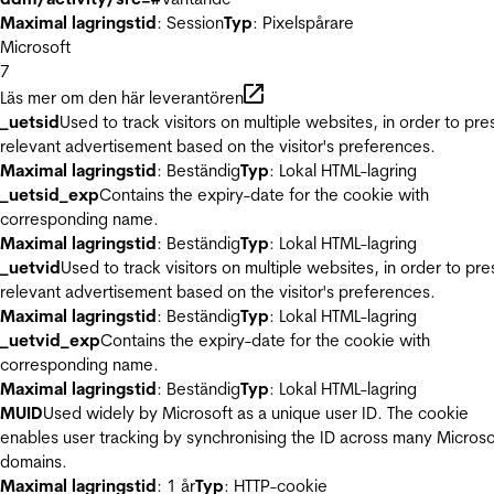
Maximal lagringstid
: Session
Typ
: Pixelspårare
Microsoft
7
Läs mer om den här leverantören
_uetsid
Used to track visitors on multiple websites, in order to pre
relevant advertisement based on the visitor's preferences.
Maximal lagringstid
: Beständig
Typ
: Lokal HTML-lagring
_uetsid_exp
Contains the expiry-date for the cookie with
corresponding name.
Maximal lagringstid
: Beständig
Typ
: Lokal HTML-lagring
_uetvid
Used to track visitors on multiple websites, in order to pre
relevant advertisement based on the visitor's preferences.
Maximal lagringstid
: Beständig
Typ
: Lokal HTML-lagring
_uetvid_exp
Contains the expiry-date for the cookie with
corresponding name.
Maximal lagringstid
: Beständig
Typ
: Lokal HTML-lagring
MUID
Used widely by Microsoft as a unique user ID. The cookie
enables user tracking by synchronising the ID across many Microso
domains.
Maximal lagringstid
: 1 år
Typ
: HTTP-cookie