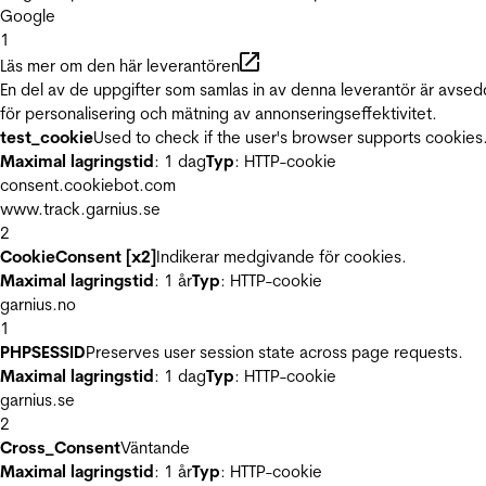
Google
1
Läs mer om den här leverantören
En del av de uppgifter som samlas in av denna leverantör är avse
för personalisering och mätning av annonseringseffektivitet.
test_cookie
Used to check if the user's browser supports cookies
Maximal lagringstid
: 1 dag
Typ
: HTTP-cookie
consent.cookiebot.com
www.track.garnius.se
2
CookieConsent [x2]
Indikerar medgivande för cookies.
Maximal lagringstid
: 1 år
Typ
: HTTP-cookie
garnius.no
1
PHPSESSID
Preserves user session state across page requests.
Maximal lagringstid
: 1 dag
Typ
: HTTP-cookie
garnius.se
2
Cross_Consent
Väntande
Maximal lagringstid
: 1 år
Typ
: HTTP-cookie