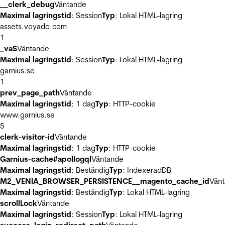
__clerk_debug
Väntande
Maximal lagringstid
: Session
Typ
: Lokal HTML-lagring
assets.voyado.com
1
_vaS
Väntande
Maximal lagringstid
: Session
Typ
: Lokal HTML-lagring
garnius.se
1
prev_page_path
Väntande
Maximal lagringstid
: 1 dag
Typ
: HTTP-cookie
www.garnius.se
5
clerk-visitor-id
Väntande
Maximal lagringstid
: 1 dag
Typ
: HTTP-cookie
Garnius-cache#apollogql
Väntande
Maximal lagringstid
: Beständig
Typ
: IndexeradDB
M2_VENIA_BROWSER_PERSISTENCE__magento_cache_id
Vän
Maximal lagringstid
: Beständig
Typ
: Lokal HTML-lagring
scrollLock
Väntande
Maximal lagringstid
: Session
Typ
: Lokal HTML-lagring