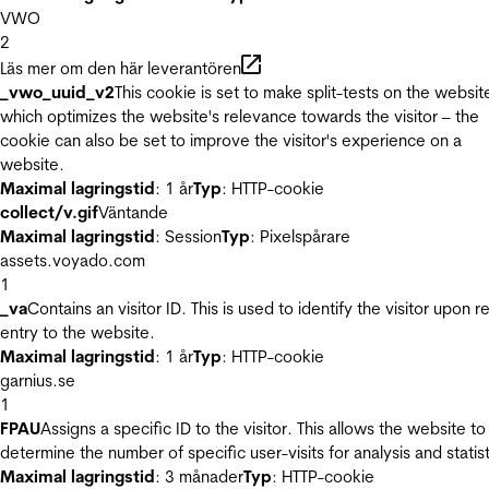
VWO
2
Läs mer om den här leverantören
_vwo_uuid_v2
This cookie is set to make split-tests on the websit
which optimizes the website's relevance towards the visitor – the
cookie can also be set to improve the visitor's experience on a
website.
Maximal lagringstid
: 1 år
Typ
: HTTP-cookie
collect/v.gif
Väntande
Maximal lagringstid
: Session
Typ
: Pixelspårare
assets.voyado.com
1
_va
Contains an visitor ID. This is used to identify the visitor upon r
entry to the website.
Maximal lagringstid
: 1 år
Typ
: HTTP-cookie
garnius.se
1
FPAU
Assigns a specific ID to the visitor. This allows the website to
determine the number of specific user-visits for analysis and statist
Maximal lagringstid
: 3 månader
Typ
: HTTP-cookie