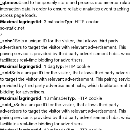
_gtmeec
Used to temporarily store and process ecommerce-relat
interaction data in order to ensure reliable analytics event tracking
across page loads.
Maximal lagringstid
: 3 månader
Typ
: HTTP-cookie
sc-static.net
7
_schn1
Sets a unique ID for the visitor, that allows third party
advertisers to target the visitor with relevant advertisement. This
pairing service is provided by third party advertisement hubs, whi
facilitates real-time bidding for advertisers.
Maximal lagringstid
: 1 dag
Typ
: HTTP-cookie
_scid
Sets a unique ID for the visitor, that allows third party advert
to target the visitor with relevant advertisement. This pairing servic
provided by third party advertisement hubs, which facilitates real-
bidding for advertisers.
Maximal lagringstid
: 13 månader
Typ
: HTTP-cookie
_scid_r
Sets a unique ID for the visitor, that allows third party
advertisers to target the visitor with relevant advertisement. This
pairing service is provided by third party advertisement hubs, whi
facilitates real-time bidding for advertisers.