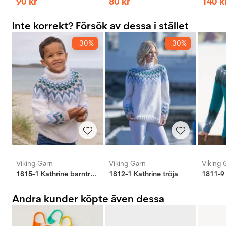
90
kr
80
kr
140
k
Inte korrekt? Försök av dessa i stället
-30%
-30%
Viking Garn
Viking Garn
Viking 
1815-1 Kathrine barntröja ljusblå
1812-1 Kathrine tröja
1811-9 
Andra kunder köpte även dessa