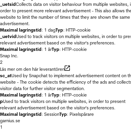
_uetsid
Collects data on visitor behaviour from multiple websites, 
order to present more relevant advertisement - This also allows th
website to limit the number of times that they are shown the same
advertisement.
Maximal lagringstid
: 1 dag
Typ
: HTTP-cookie
_uetvid
Used to track visitors on multiple websites, in order to pre
relevant advertisement based on the visitor's preferences.
Maximal lagringstid
: 1 år
Typ
: HTTP-cookie
Snap Inc.
2
Läs mer om den här leverantören
sc_at
Used by Snapchat to implement advertisement content on t
website - The cookie detects the efficiency of the ads and collect
visitor data for further visitor segmentation.
Maximal lagringstid
: 1 år
Typ
: HTTP-cookie
p
Used to track visitors on multiple websites, in order to present
relevant advertisement based on the visitor's preferences.
Maximal lagringstid
: Session
Typ
: Pixelspårare
garnius.se
1