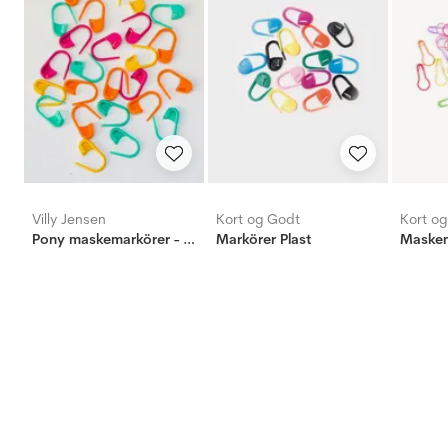
Villy Jensen
Kort og Godt
Kort o
Pony maskemarkörer - 25 st, liten
Markörer Plast
Maskem