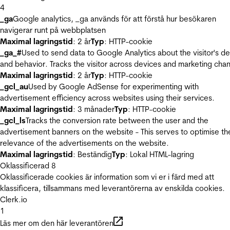
4
_ga
Google analytics, _ga används för att förstå hur besökaren
navigerar runt på webbplatsen
Maximal lagringstid
: 2 år
Typ
: HTTP-cookie
_ga_#
Used to send data to Google Analytics about the visitor's d
and behavior. Tracks the visitor across devices and marketing chan
Maximal lagringstid
: 2 år
Typ
: HTTP-cookie
_gcl_au
Used by Google AdSense for experimenting with
advertisement efficiency across websites using their services.
Maximal lagringstid
: 3 månader
Typ
: HTTP-cookie
_gcl_ls
Tracks the conversion rate between the user and the
advertisement banners on the website - This serves to optimise th
relevance of the advertisements on the website.
Maximal lagringstid
: Beständig
Typ
: Lokal HTML-lagring
Oklassificerad
8
Oklassificerade cookies är information som vi er i färd med att
klassificera, tillsammans med leverantörerna av enskilda cookies.
Clerk.io
1
Läs mer om den här leverantören