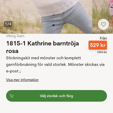
1
/
4
Viking Garn
Från
1815-1 Kathrine barntröja
529
kr
rosa
759
kr
Stickningskit med mönster och komplett
garnförbrukning för vald storlek. Mönster skickas via
e-post.;
Visa mer information
Välj storlek och färg