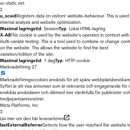
sc-static.net
2
u_scsid
Registers data on visitors' website-behaviour. This is used 
internal analysis and website optimization.
Maximal lagringstid
: Session
Typ
: Lokal HTML-lagring
X-AB
This cookie is used by the website’s operator in context with
multi-variate testing. This is a tool used to combine or change con
on the website. This allows the website to find the best
variation/edition of the site.
Maximal lagringstid
: 1 dag
Typ
: HTTP-cookie
Marknadsföring
27
Marknadsföringscookies används för att spåra webbplatsbesökare
Syftet är att visa annonser som är relevanta och engagerande för
enskilda användaren och därmed mer värdefulla för publicister och
tredjepartsannonsörer.
Meta Platforms, Inc.
3
Läs mer om den här leverantören
lastExternalReferrer
Detects how the user reached the website 