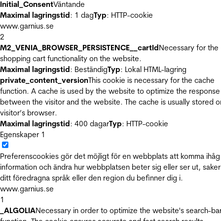
Initial_Consent
Väntande
Maximal lagringstid
: 1 dag
Typ
: HTTP-cookie
www.garnius.se
2
M2_VENIA_BROWSER_PERSISTENCE__cartId
Necessary for the
shopping cart functionality on the website.
Maximal lagringstid
: Beständig
Typ
: Lokal HTML-lagring
private_content_version
This cookie is necessary for the cache
function. A cache is used by the website to optimize the response
between the visitor and the website. The cache is usually stored o
visitor’s browser.
Maximal lagringstid
: 400 dagar
Typ
: HTTP-cookie
Egenskaper
1
Preferenscookies gör det möjligt för en webbplats att komma ihåg
information och ändra hur webbplatsen beter sig eller ser ut, sake
ditt föredragna språk eller den region du befinner dig i.
www.garnius.se
1
_ALGOLIA
Necessary in order to optimize the website's search-ba