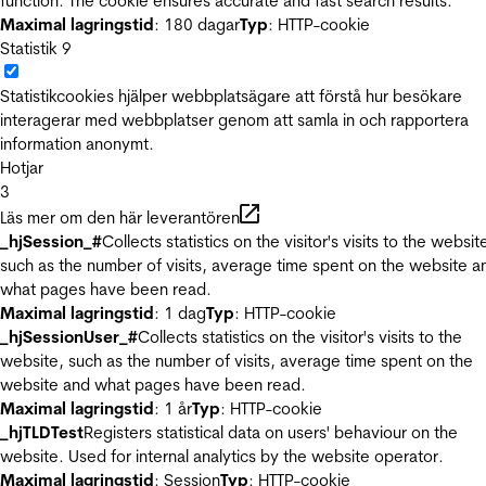
function. The cookie ensures accurate and fast search results.
Maximal lagringstid
: 180 dagar
Typ
: HTTP-cookie
Statistik
9
Statistikcookies hjälper webbplatsägare att förstå hur besökare
interagerar med webbplatser genom att samla in och rapportera
information anonymt.
Hotjar
3
Läs mer om den här leverantören
_hjSession_#
Collects statistics on the visitor's visits to the websit
such as the number of visits, average time spent on the website a
what pages have been read.
Maximal lagringstid
: 1 dag
Typ
: HTTP-cookie
_hjSessionUser_#
Collects statistics on the visitor's visits to the
website, such as the number of visits, average time spent on the
website and what pages have been read.
Maximal lagringstid
: 1 år
Typ
: HTTP-cookie
_hjTLDTest
Registers statistical data on users' behaviour on the
website. Used for internal analytics by the website operator.
Maximal lagringstid
: Session
Typ
: HTTP-cookie