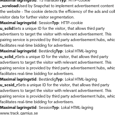
Maximal lagringstid
: 13 månader
Typ
: HTTP-cookie
_screload
Used by Snapchat to implement advertisement content
the website - The cookie detects the efficiency of the ads and col
visitor data for further visitor segmentation.
Maximal lagringstid
: Session
Typ
: HTTP-cookie
u_sclid
Sets a unique ID for the visitor, that allows third party
advertisers to target the visitor with relevant advertisement. This
pairing service is provided by third party advertisement hubs, whi
facilitates real-time bidding for advertisers.
Maximal lagringstid
: Beständig
Typ
: Lokal HTML-lagring
u_sclid_r
Sets a unique ID for the visitor, that allows third party
advertisers to target the visitor with relevant advertisement. This
pairing service is provided by third party advertisement hubs, whi
facilitates real-time bidding for advertisers.
Maximal lagringstid
: Beständig
Typ
: Lokal HTML-lagring
u_scsid_r
Sets a unique ID for the visitor, that allows third party
advertisers to target the visitor with relevant advertisement. This
pairing service is provided by third party advertisement hubs, whi
facilitates real-time bidding for advertisers.
Maximal lagringstid
: Session
Typ
: Lokal HTML-lagring
www.track.garnius.se