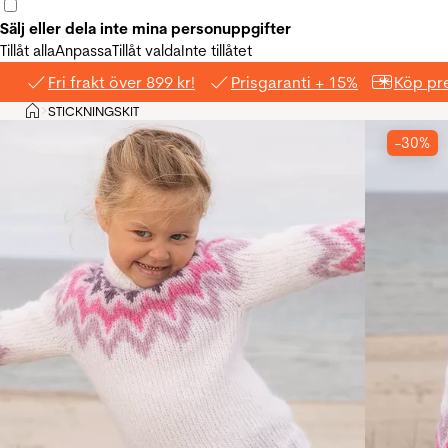
Sälj eller dela inte mina personuppgifter
Tillåt alla
Anpassa
Tillåt valda
Inte tillåtet
Fri frakt över 899 kr!
Prisgaranti + 15%
Köp pre
Hem
STICKNINGSKIT
>
-30%