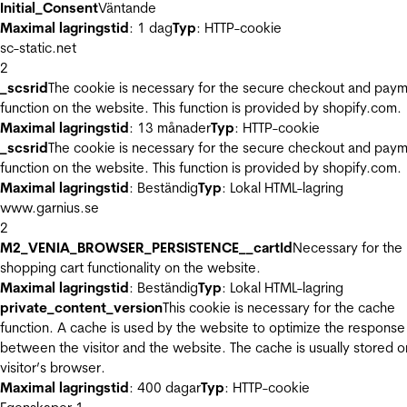
Initial_Consent
Väntande
Maximal lagringstid
: 1 dag
Typ
: HTTP-cookie
sc-static.net
2
_scsrid
The cookie is necessary for the secure checkout and pay
function on the website. This function is provided by shopify.com.
Maximal lagringstid
: 13 månader
Typ
: HTTP-cookie
_scsrid
The cookie is necessary for the secure checkout and pay
function on the website. This function is provided by shopify.com.
Maximal lagringstid
: Beständig
Typ
: Lokal HTML-lagring
www.garnius.se
2
M2_VENIA_BROWSER_PERSISTENCE__cartId
Necessary for the
shopping cart functionality on the website.
Maximal lagringstid
: Beständig
Typ
: Lokal HTML-lagring
private_content_version
This cookie is necessary for the cache
function. A cache is used by the website to optimize the response
between the visitor and the website. The cache is usually stored o
visitor’s browser.
Maximal lagringstid
: 400 dagar
Typ
: HTTP-cookie