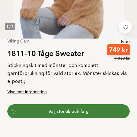
1
/
1
Viking Garn
Från
749
kr
1811-10 Tåge Sweater
1
069
kr
Stickningskit med mönster och komplett
garnförbrukning för vald storlek. Mönster skickas via
e-post.;
Visa mer information
Välj storlek och färg