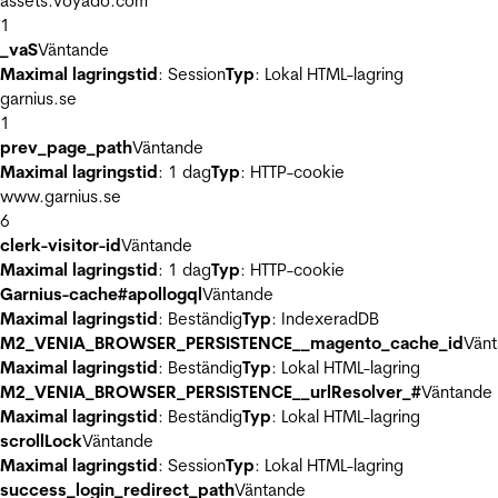
assets.voyado.com
1
_vaS
Väntande
Maximal lagringstid
: Session
Typ
: Lokal HTML-lagring
garnius.se
1
prev_page_path
Väntande
Maximal lagringstid
: 1 dag
Typ
: HTTP-cookie
www.garnius.se
6
clerk-visitor-id
Väntande
Maximal lagringstid
: 1 dag
Typ
: HTTP-cookie
Garnius-cache#apollogql
Väntande
Maximal lagringstid
: Beständig
Typ
: IndexeradDB
M2_VENIA_BROWSER_PERSISTENCE__magento_cache_id
Vän
Maximal lagringstid
: Beständig
Typ
: Lokal HTML-lagring
M2_VENIA_BROWSER_PERSISTENCE__urlResolver_#
Väntande
Maximal lagringstid
: Beständig
Typ
: Lokal HTML-lagring
scrollLock
Väntande
Maximal lagringstid
: Session
Typ
: Lokal HTML-lagring
success_login_redirect_path
Väntande