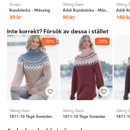
Drops
Viking Garn
Viking 
Rundsticka - Mässing
Addi Rundsticka - Mässing
39
kr
90
kr
140
k
Inte korrekt? Försök av dessa i stället
-30%
-30%
Viking Garn
Viking Garn
Viking 
1811-10 Tåge Sweater
1811-10 Tåge Sweater
1811-1