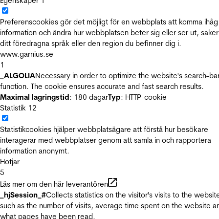
Egenskaper
1
Preferenscookies gör det möjligt för en webbplats att komma ihåg
information och ändra hur webbplatsen beter sig eller ser ut, sake
ditt föredragna språk eller den region du befinner dig i.
www.garnius.se
1
_ALGOLIA
Necessary in order to optimize the website's search-ba
function. The cookie ensures accurate and fast search results.
Maximal lagringstid
: 180 dagar
Typ
: HTTP-cookie
Statistik
12
Statistikcookies hjälper webbplatsägare att förstå hur besökare
interagerar med webbplatser genom att samla in och rapportera
information anonymt.
Hotjar
5
Läs mer om den här leverantören
_hjSession_#
Collects statistics on the visitor's visits to the websit
such as the number of visits, average time spent on the website a
what pages have been read.