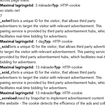
across page loads.
Maximal lagringstid
: 3 månader
Typ
: HTTP-cookie
sc-static.net
7
_schn1
Sets a unique ID for the visitor, that allows third party
advertisers to target the visitor with relevant advertisement. This
pairing service is provided by third party advertisement hubs, whi
facilitates real-time bidding for advertisers.
Maximal lagringstid
: 1 dag
Typ
: HTTP-cookie
_scid
Sets a unique ID for the visitor, that allows third party advert
to target the visitor with relevant advertisement. This pairing servic
provided by third party advertisement hubs, which facilitates real-
bidding for advertisers.
Maximal lagringstid
: 13 månader
Typ
: HTTP-cookie
_scid_r
Sets a unique ID for the visitor, that allows third party
advertisers to target the visitor with relevant advertisement. This
pairing service is provided by third party advertisement hubs, whi
facilitates real-time bidding for advertisers.
Maximal lagringstid
: 13 månader
Typ
: HTTP-cookie
_screload
Used by Snapchat to implement advertisement content
the website - The cookie detects the efficiency of the ads and col