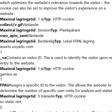
which optimizes the website's relevance towards the visitor – the
cookie can also be set to improve the visitor's experience on a
website.
Maximal lagringstid
: 1 år
Typ
: HTTP-cookie
collect/v.gif
Väntande
Maximal lagringstid
: Session
Typ
: Pixelspårare
vwo_apm_sent
Väntande
Maximal lagringstid
: Beständig
Typ
: Lokal HTML-lagring
assets.voyado.com
1
_va
Contains an visitor ID. This is used to identify the visitor upon r
entry to the website.
Maximal lagringstid
: 1 år
Typ
: HTTP-cookie
garnius.se
1
FPAU
Assigns a specific ID to the visitor. This allows the website to
determine the number of specific user-visits for analysis and statist
Maximal lagringstid
: 3 månader
Typ
: HTTP-cookie
sc-static.net
2