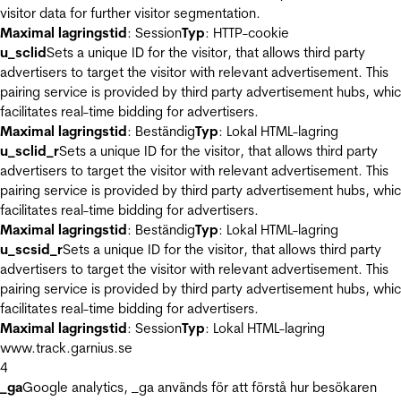
visitor data for further visitor segmentation.
Maximal lagringstid
: Session
Typ
: HTTP-cookie
u_sclid
Sets a unique ID for the visitor, that allows third party
advertisers to target the visitor with relevant advertisement. This
pairing service is provided by third party advertisement hubs, whi
facilitates real-time bidding for advertisers.
Maximal lagringstid
: Beständig
Typ
: Lokal HTML-lagring
u_sclid_r
Sets a unique ID for the visitor, that allows third party
advertisers to target the visitor with relevant advertisement. This
pairing service is provided by third party advertisement hubs, whi
facilitates real-time bidding for advertisers.
Maximal lagringstid
: Beständig
Typ
: Lokal HTML-lagring
u_scsid_r
Sets a unique ID for the visitor, that allows third party
advertisers to target the visitor with relevant advertisement. This
pairing service is provided by third party advertisement hubs, whi
facilitates real-time bidding for advertisers.
Maximal lagringstid
: Session
Typ
: Lokal HTML-lagring
www.track.garnius.se
4
_ga
Google analytics, _ga används för att förstå hur besökaren