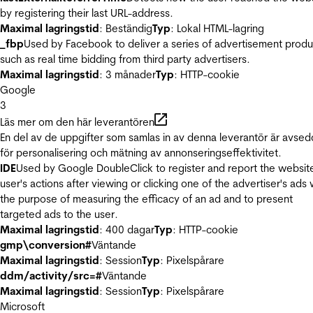
by registering their last URL-address.
Maximal lagringstid
: Beständig
Typ
: Lokal HTML-lagring
_fbp
Used by Facebook to deliver a series of advertisement produ
such as real time bidding from third party advertisers.
Maximal lagringstid
: 3 månader
Typ
: HTTP-cookie
Google
3
Läs mer om den här leverantören
En del av de uppgifter som samlas in av denna leverantör är avse
för personalisering och mätning av annonseringseffektivitet.
IDE
Used by Google DoubleClick to register and report the websit
user's actions after viewing or clicking one of the advertiser's ads 
the purpose of measuring the efficacy of an ad and to present
targeted ads to the user.
Maximal lagringstid
: 400 dagar
Typ
: HTTP-cookie
gmp\conversion#
Väntande
Maximal lagringstid
: Session
Typ
: Pixelspårare
ddm/activity/src=#
Väntande
Maximal lagringstid
: Session
Typ
: Pixelspårare
Microsoft