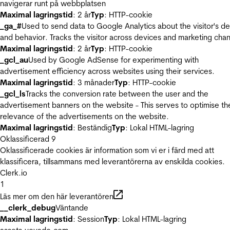
navigerar runt på webbplatsen
Maximal lagringstid
: 2 år
Typ
: HTTP-cookie
_ga_#
Used to send data to Google Analytics about the visitor's d
and behavior. Tracks the visitor across devices and marketing chan
Maximal lagringstid
: 2 år
Typ
: HTTP-cookie
_gcl_au
Used by Google AdSense for experimenting with
advertisement efficiency across websites using their services.
Maximal lagringstid
: 3 månader
Typ
: HTTP-cookie
_gcl_ls
Tracks the conversion rate between the user and the
advertisement banners on the website - This serves to optimise th
relevance of the advertisements on the website.
Maximal lagringstid
: Beständig
Typ
: Lokal HTML-lagring
Oklassificerad
9
Oklassificerade cookies är information som vi er i färd med att
klassificera, tillsammans med leverantörerna av enskilda cookies.
Clerk.io
1
Läs mer om den här leverantören
__clerk_debug
Väntande
Maximal lagringstid
: Session
Typ
: Lokal HTML-lagring