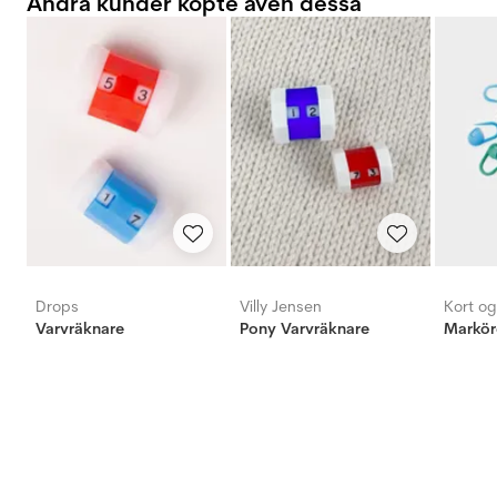
Andra kunder köpte även dessa
Drops
Villy Jensen
Kort o
Varvräknare
Pony Varvräknare
Marköre