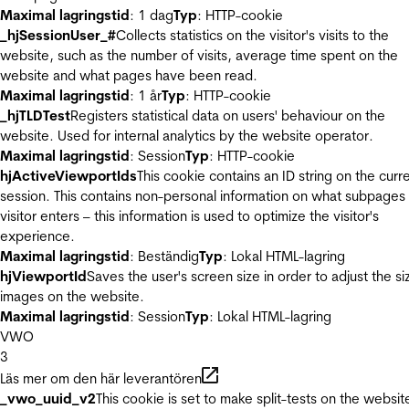
Maximal lagringstid
: 1 dag
Typ
: HTTP-cookie
_hjSessionUser_#
Collects statistics on the visitor's visits to the
website, such as the number of visits, average time spent on the
website and what pages have been read.
Maximal lagringstid
: 1 år
Typ
: HTTP-cookie
_hjTLDTest
Registers statistical data on users' behaviour on the
website. Used for internal analytics by the website operator.
Maximal lagringstid
: Session
Typ
: HTTP-cookie
hjActiveViewportIds
This cookie contains an ID string on the curr
session. This contains non-personal information on what subpages
visitor enters – this information is used to optimize the visitor's
experience.
Maximal lagringstid
: Beständig
Typ
: Lokal HTML-lagring
hjViewportId
Saves the user's screen size in order to adjust the si
images on the website.
Maximal lagringstid
: Session
Typ
: Lokal HTML-lagring
VWO
3
Läs mer om den här leverantören
_vwo_uuid_v2
This cookie is set to make split-tests on the websit