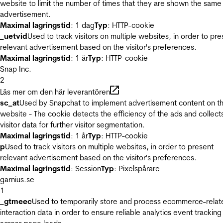
website to limit the number of times that they are shown the same
advertisement.
Maximal lagringstid
: 1 dag
Typ
: HTTP-cookie
_uetvid
Used to track visitors on multiple websites, in order to pre
relevant advertisement based on the visitor's preferences.
Maximal lagringstid
: 1 år
Typ
: HTTP-cookie
Snap Inc.
2
Läs mer om den här leverantören
sc_at
Used by Snapchat to implement advertisement content on t
website - The cookie detects the efficiency of the ads and collect
visitor data for further visitor segmentation.
Maximal lagringstid
: 1 år
Typ
: HTTP-cookie
p
Used to track visitors on multiple websites, in order to present
relevant advertisement based on the visitor's preferences.
Maximal lagringstid
: Session
Typ
: Pixelspårare
garnius.se
1
_gtmeec
Used to temporarily store and process ecommerce-relat
interaction data in order to ensure reliable analytics event tracking