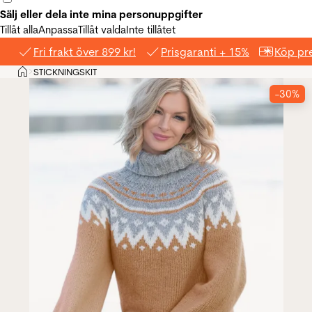
Sälj eller dela inte mina personuppgifter
Tillåt alla
Anpassa
Tillåt valda
Inte tillåtet
Fri frakt över 899 kr!
Prisgaranti + 15%
Köp pre
Hem
STICKNINGSKIT
>
-30%