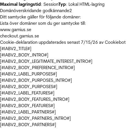
Maximal lagringstid
: Session
Typ
: Lokal HTML-lagring
Domänöverskridande godkännande
2
Ditt samtycke gäller för följande domäner:
Lista över domäner som du ger samtycke till:
www.garnius.se
checkout.garnius.se
Cookie-deklaration uppdaterades senast 7/15/26 av
Cookiebot
[#IABV2_TITLE#]
[#IABV2_BODY_INTRO#]
[#IABV2_BODY_LEGITIMATE_INTEREST_INTRO#]
[#IABV2_BODY_PREFERENCE_INTRO#]
[#IABV2_LABEL_PURPOSES#]
[#IABV2_BODY_PURPOSES_INTRO#]
[#IABV2_BODY_PURPOSES#]
[#IABV2_LABEL_FEATURES#]
[#IABV2_BODY_FEATURES_INTRO#]
[#IABV2_BODY_FEATURES#]
[#IABV2_LABEL_PARTNERS#]
[#IABV2_BODY_PARTNERS_INTRO#]
[#IABV2_BODY_PARTNERS#]