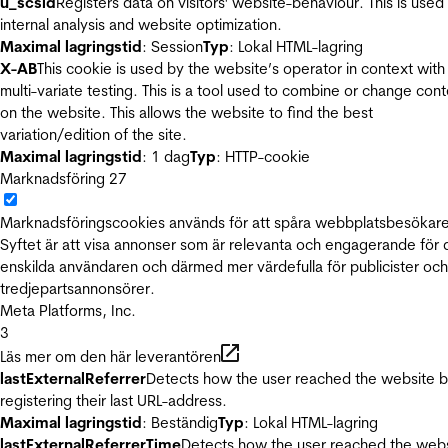
u_scsid
Registers data on visitors' website-behaviour. This is used 
internal analysis and website optimization.
Maximal lagringstid
: Session
Typ
: Lokal HTML-lagring
X-AB
This cookie is used by the website’s operator in context with
multi-variate testing. This is a tool used to combine or change con
on the website. This allows the website to find the best
variation/edition of the site.
Maximal lagringstid
: 1 dag
Typ
: HTTP-cookie
Marknadsföring
27
Marknadsföringscookies används för att spåra webbplatsbesökare
Syftet är att visa annonser som är relevanta och engagerande för
enskilda användaren och därmed mer värdefulla för publicister och
tredjepartsannonsörer.
Meta Platforms, Inc.
3
Läs mer om den här leverantören
lastExternalReferrer
Detects how the user reached the website 
registering their last URL-address.
Maximal lagringstid
: Beständig
Typ
: Lokal HTML-lagring
lastExternalReferrerTime
Detects how the user reached the web