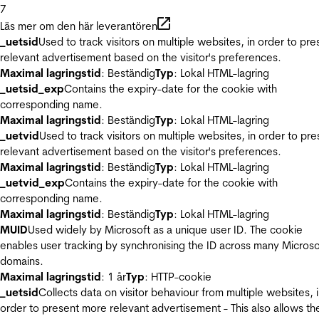
7
Läs mer om den här leverantören
_uetsid
Used to track visitors on multiple websites, in order to pre
relevant advertisement based on the visitor's preferences.
Maximal lagringstid
: Beständig
Typ
: Lokal HTML-lagring
_uetsid_exp
Contains the expiry-date for the cookie with
corresponding name.
Maximal lagringstid
: Beständig
Typ
: Lokal HTML-lagring
_uetvid
Used to track visitors on multiple websites, in order to pre
relevant advertisement based on the visitor's preferences.
Maximal lagringstid
: Beständig
Typ
: Lokal HTML-lagring
_uetvid_exp
Contains the expiry-date for the cookie with
corresponding name.
Maximal lagringstid
: Beständig
Typ
: Lokal HTML-lagring
MUID
Used widely by Microsoft as a unique user ID. The cookie
enables user tracking by synchronising the ID across many Microso
domains.
Maximal lagringstid
: 1 år
Typ
: HTTP-cookie
_uetsid
Collects data on visitor behaviour from multiple websites, 
order to present more relevant advertisement - This also allows th