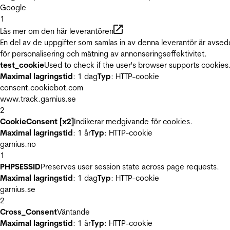
Google
1
Läs mer om den här leverantören
En del av de uppgifter som samlas in av denna leverantör är avse
för personalisering och mätning av annonseringseffektivitet.
test_cookie
Used to check if the user's browser supports cookies
Maximal lagringstid
: 1 dag
Typ
: HTTP-cookie
consent.cookiebot.com
www.track.garnius.se
2
CookieConsent [x2]
Indikerar medgivande för cookies.
Maximal lagringstid
: 1 år
Typ
: HTTP-cookie
garnius.no
1
PHPSESSID
Preserves user session state across page requests.
Maximal lagringstid
: 1 dag
Typ
: HTTP-cookie
garnius.se
2
Cross_Consent
Väntande
Maximal lagringstid
: 1 år
Typ
: HTTP-cookie