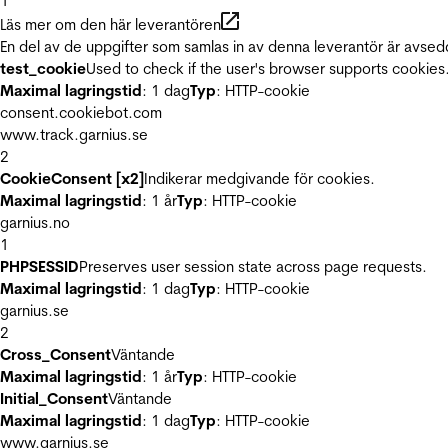
1
Läs mer om den här leverantören
En del av de uppgifter som samlas in av denna leverantör är avsed
test_cookie
Used to check if the user's browser supports cookies
Maximal lagringstid
: 1 dag
Typ
: HTTP-cookie
consent.cookiebot.com
www.track.garnius.se
2
CookieConsent [x2]
Indikerar medgivande för cookies.
Maximal lagringstid
: 1 år
Typ
: HTTP-cookie
garnius.no
1
PHPSESSID
Preserves user session state across page requests.
Maximal lagringstid
: 1 dag
Typ
: HTTP-cookie
garnius.se
2
Cross_Consent
Väntande
Maximal lagringstid
: 1 år
Typ
: HTTP-cookie
Initial_Consent
Väntande
Maximal lagringstid
: 1 dag
Typ
: HTTP-cookie
www.garnius.se