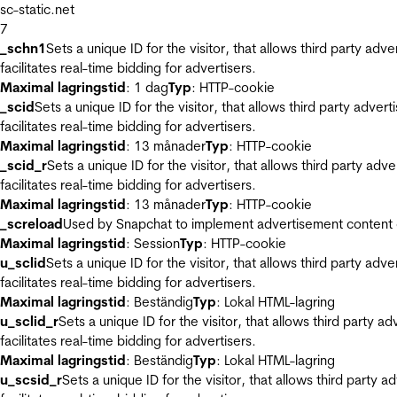
sc-static.net
7
_schn1
Sets a unique ID for the visitor, that allows third party adv
facilitates real-time bidding for advertisers.
Maximal lagringstid
: 1 dag
Typ
: HTTP-cookie
_scid
Sets a unique ID for the visitor, that allows third party adver
facilitates real-time bidding for advertisers.
Maximal lagringstid
: 13 månader
Typ
: HTTP-cookie
_scid_r
Sets a unique ID for the visitor, that allows third party adv
facilitates real-time bidding for advertisers.
Maximal lagringstid
: 13 månader
Typ
: HTTP-cookie
_screload
Used by Snapchat to implement advertisement content on 
Maximal lagringstid
: Session
Typ
: HTTP-cookie
u_sclid
Sets a unique ID for the visitor, that allows third party adv
facilitates real-time bidding for advertisers.
Maximal lagringstid
: Beständig
Typ
: Lokal HTML-lagring
u_sclid_r
Sets a unique ID for the visitor, that allows third party a
facilitates real-time bidding for advertisers.
Maximal lagringstid
: Beständig
Typ
: Lokal HTML-lagring
u_scsid_r
Sets a unique ID for the visitor, that allows third party 