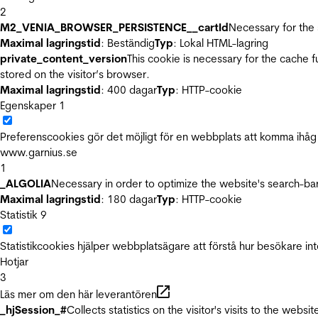
2
M2_VENIA_BROWSER_PERSISTENCE__cartId
Necessary for the 
Maximal lagringstid
: Beständig
Typ
: Lokal HTML-lagring
private_content_version
This cookie is necessary for the cache 
stored on the visitor’s browser.
Maximal lagringstid
: 400 dagar
Typ
: HTTP-cookie
Egenskaper
1
Preferenscookies gör det möjligt för en webbplats att komma ihåg i
www.garnius.se
1
_ALGOLIA
Necessary in order to optimize the website's search-bar
Maximal lagringstid
: 180 dagar
Typ
: HTTP-cookie
Statistik
9
Statistikcookies hjälper webbplatsägare att förstå hur besökare 
Hotjar
3
Läs mer om den här leverantören
_hjSession_#
Collects statistics on the visitor's visits to the we