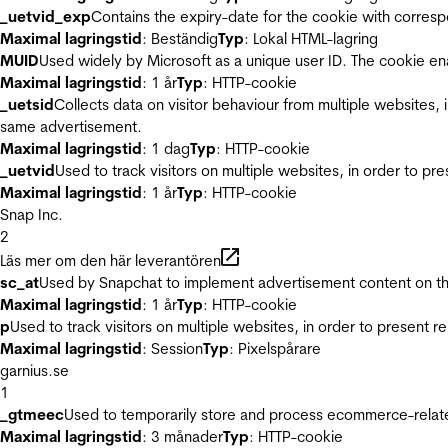
_uetvid_exp
Contains the expiry-date for the cookie with corres
Maximal lagringstid
: Beständig
Typ
: Lokal HTML-lagring
MUID
Used widely by Microsoft as a unique user ID. The cookie en
Maximal lagringstid
: 1 år
Typ
: HTTP-cookie
_uetsid
Collects data on visitor behaviour from multiple websites, 
same advertisement.
Maximal lagringstid
: 1 dag
Typ
: HTTP-cookie
_uetvid
Used to track visitors on multiple websites, in order to pr
Maximal lagringstid
: 1 år
Typ
: HTTP-cookie
Snap Inc.
2
Läs mer om den här leverantören
sc_at
Used by Snapchat to implement advertisement content on the w
Maximal lagringstid
: 1 år
Typ
: HTTP-cookie
p
Used to track visitors on multiple websites, in order to present 
Maximal lagringstid
: Session
Typ
: Pixelspårare
garnius.se
1
_gtmeec
Used to temporarily store and process ecommerce-related 
Maximal lagringstid
: 3 månader
Typ
: HTTP-cookie