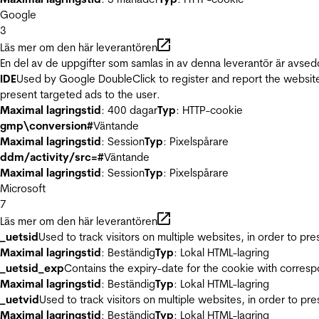
Google
3
Läs mer om den här leverantören
En del av de uppgifter som samlas in av denna leverantör är avsed
IDE
Used by Google DoubleClick to register and report the website u
present targeted ads to the user.
Maximal lagringstid
: 400 dagar
Typ
: HTTP-cookie
gmp\conversion#
Väntande
Maximal lagringstid
: Session
Typ
: Pixelspårare
ddm/activity/src=#
Väntande
Maximal lagringstid
: Session
Typ
: Pixelspårare
Microsoft
7
Läs mer om den här leverantören
_uetsid
Used to track visitors on multiple websites, in order to pr
Maximal lagringstid
: Beständig
Typ
: Lokal HTML-lagring
_uetsid_exp
Contains the expiry-date for the cookie with corres
Maximal lagringstid
: Beständig
Typ
: Lokal HTML-lagring
_uetvid
Used to track visitors on multiple websites, in order to pr
Maximal lagringstid
: Beständig
Typ
: Lokal HTML-lagring