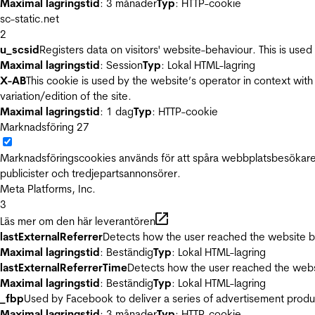
Maximal lagringstid
: 3 månader
Typ
: HTTP-cookie
sc-static.net
2
u_scsid
Registers data on visitors' website-behaviour. This is used 
Maximal lagringstid
: Session
Typ
: Lokal HTML-lagring
X-AB
This cookie is used by the website’s operator in context with 
variation/edition of the site.
Maximal lagringstid
: 1 dag
Typ
: HTTP-cookie
Marknadsföring
27
Marknadsföringscookies används för att spåra webbplatsbesökare.
publicister och tredjepartsannonsörer.
Meta Platforms, Inc.
3
Läs mer om den här leverantören
lastExternalReferrer
Detects how the user reached the website by 
Maximal lagringstid
: Beständig
Typ
: Lokal HTML-lagring
lastExternalReferrerTime
Detects how the user reached the websi
Maximal lagringstid
: Beständig
Typ
: Lokal HTML-lagring
_fbp
Used by Facebook to deliver a series of advertisement product
Maximal lagringstid
: 3 månader
Typ
: HTTP-cookie