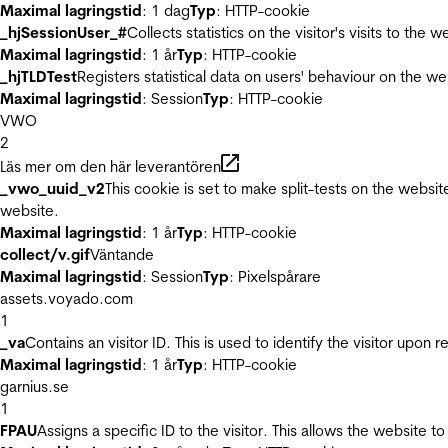
Maximal lagringstid
: 1 dag
Typ
: HTTP-cookie
_hjSessionUser_#
Collects statistics on the visitor's visits to t
Maximal lagringstid
: 1 år
Typ
: HTTP-cookie
_hjTLDTest
Registers statistical data on users' behaviour on the we
Maximal lagringstid
: Session
Typ
: HTTP-cookie
VWO
2
Läs mer om den här leverantören
_vwo_uuid_v2
This cookie is set to make split-tests on the websi
website.
Maximal lagringstid
: 1 år
Typ
: HTTP-cookie
collect/v.gif
Väntande
Maximal lagringstid
: Session
Typ
: Pixelspårare
assets.voyado.com
1
_va
Contains an visitor ID. This is used to identify the visitor upon 
Maximal lagringstid
: 1 år
Typ
: HTTP-cookie
garnius.se
1
FPAU
Assigns a specific ID to the visitor. This allows the website to