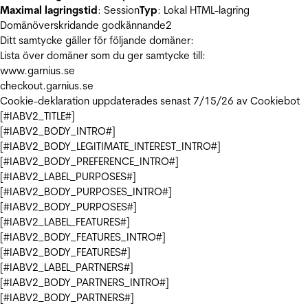
Maximal lagringstid
: Session
Typ
: Lokal HTML-lagring
Domänöverskridande godkännande
2
Ditt samtycke gäller för följande domäner:
Lista över domäner som du ger samtycke till:
www.garnius.se
checkout.garnius.se
Cookie-deklaration uppdaterades senast 7/15/26 av
Cookiebot
[#IABV2_TITLE#]
[#IABV2_BODY_INTRO#]
[#IABV2_BODY_LEGITIMATE_INTEREST_INTRO#]
[#IABV2_BODY_PREFERENCE_INTRO#]
[#IABV2_LABEL_PURPOSES#]
[#IABV2_BODY_PURPOSES_INTRO#]
[#IABV2_BODY_PURPOSES#]
[#IABV2_LABEL_FEATURES#]
[#IABV2_BODY_FEATURES_INTRO#]
[#IABV2_BODY_FEATURES#]
[#IABV2_LABEL_PARTNERS#]
[#IABV2_BODY_PARTNERS_INTRO#]
[#IABV2_BODY_PARTNERS#]