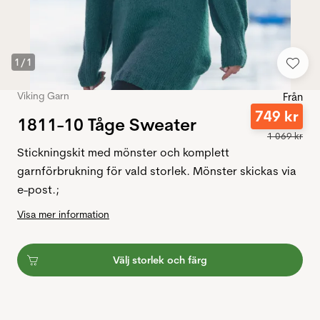
1
/
1
Viking Garn
Från
749
kr
1811-10 Tåge Sweater
1
069
kr
Stickningskit med mönster och komplett
garnförbrukning för vald storlek. Mönster skickas via
e-post.;
Visa mer information
Välj storlek och färg