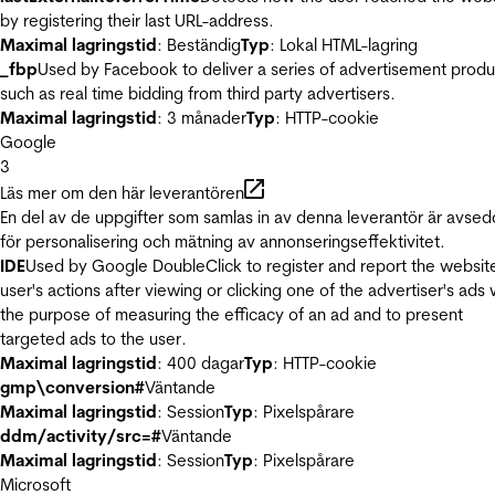
by registering their last URL-address.
Maximal lagringstid
: Beständig
Typ
: Lokal HTML-lagring
_fbp
Used by Facebook to deliver a series of advertisement produ
such as real time bidding from third party advertisers.
Maximal lagringstid
: 3 månader
Typ
: HTTP-cookie
Google
3
Läs mer om den här leverantören
En del av de uppgifter som samlas in av denna leverantör är avse
för personalisering och mätning av annonseringseffektivitet.
IDE
Used by Google DoubleClick to register and report the websit
user's actions after viewing or clicking one of the advertiser's ads 
the purpose of measuring the efficacy of an ad and to present
targeted ads to the user.
Maximal lagringstid
: 400 dagar
Typ
: HTTP-cookie
gmp\conversion#
Väntande
Maximal lagringstid
: Session
Typ
: Pixelspårare
ddm/activity/src=#
Väntande
Maximal lagringstid
: Session
Typ
: Pixelspårare
Microsoft