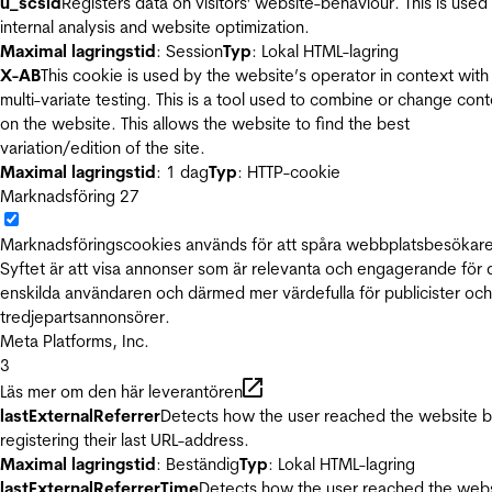
u_scsid
Registers data on visitors' website-behaviour. This is used 
internal analysis and website optimization.
Maximal lagringstid
: Session
Typ
: Lokal HTML-lagring
X-AB
This cookie is used by the website’s operator in context with
multi-variate testing. This is a tool used to combine or change con
on the website. This allows the website to find the best
variation/edition of the site.
Maximal lagringstid
: 1 dag
Typ
: HTTP-cookie
Marknadsföring
27
Marknadsföringscookies används för att spåra webbplatsbesökare
Syftet är att visa annonser som är relevanta och engagerande för
enskilda användaren och därmed mer värdefulla för publicister och
tredjepartsannonsörer.
Meta Platforms, Inc.
3
Läs mer om den här leverantören
lastExternalReferrer
Detects how the user reached the website 
registering their last URL-address.
Maximal lagringstid
: Beständig
Typ
: Lokal HTML-lagring
lastExternalReferrerTime
Detects how the user reached the web