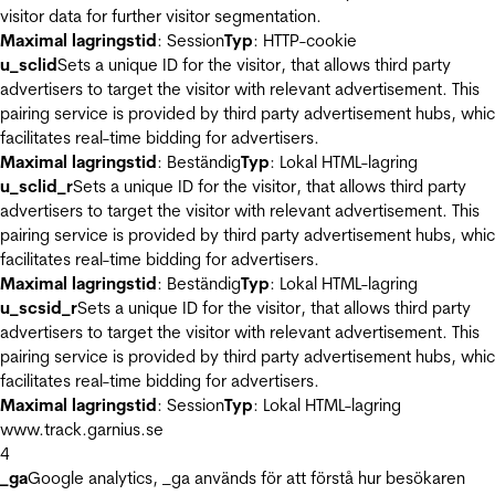
visitor data for further visitor segmentation.
Maximal lagringstid
: Session
Typ
: HTTP-cookie
u_sclid
Sets a unique ID for the visitor, that allows third party
advertisers to target the visitor with relevant advertisement. This
pairing service is provided by third party advertisement hubs, whi
facilitates real-time bidding for advertisers.
Maximal lagringstid
: Beständig
Typ
: Lokal HTML-lagring
u_sclid_r
Sets a unique ID for the visitor, that allows third party
advertisers to target the visitor with relevant advertisement. This
pairing service is provided by third party advertisement hubs, whi
facilitates real-time bidding for advertisers.
Maximal lagringstid
: Beständig
Typ
: Lokal HTML-lagring
u_scsid_r
Sets a unique ID for the visitor, that allows third party
advertisers to target the visitor with relevant advertisement. This
pairing service is provided by third party advertisement hubs, whi
facilitates real-time bidding for advertisers.
Maximal lagringstid
: Session
Typ
: Lokal HTML-lagring
www.track.garnius.se
4
_ga
Google analytics, _ga används för att förstå hur besökaren