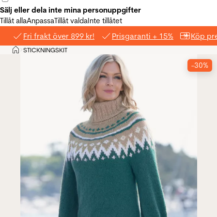
Sälj eller dela inte mina personuppgifter
Tillåt alla
Anpassa
Tillåt valda
Inte tillåtet
Fri frakt över 899 kr!
Prisgaranti + 15%
Köp pre
Hem
STICKNINGSKIT
>
-30%