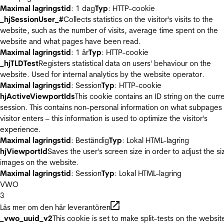
Maximal lagringstid
: 1 dag
Typ
: HTTP-cookie
_hjSessionUser_#
Collects statistics on the visitor's visits to the
website, such as the number of visits, average time spent on the
website and what pages have been read.
Maximal lagringstid
: 1 år
Typ
: HTTP-cookie
_hjTLDTest
Registers statistical data on users' behaviour on the
website. Used for internal analytics by the website operator.
Maximal lagringstid
: Session
Typ
: HTTP-cookie
hjActiveViewportIds
This cookie contains an ID string on the curr
session. This contains non-personal information on what subpages
visitor enters – this information is used to optimize the visitor's
experience.
Maximal lagringstid
: Beständig
Typ
: Lokal HTML-lagring
hjViewportId
Saves the user's screen size in order to adjust the si
images on the website.
Maximal lagringstid
: Session
Typ
: Lokal HTML-lagring
VWO
3
Läs mer om den här leverantören
_vwo_uuid_v2
This cookie is set to make split-tests on the websit