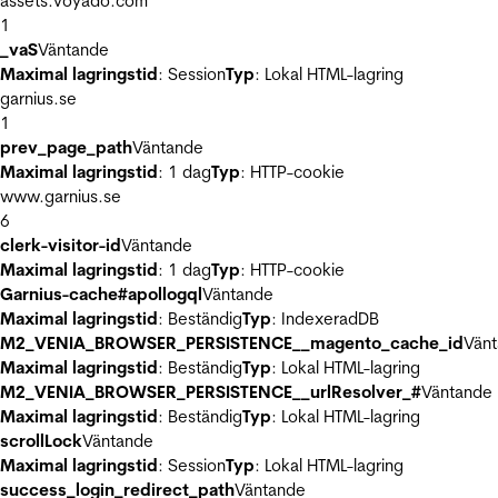
assets.voyado.com
1
_vaS
Väntande
Maximal lagringstid
: Session
Typ
: Lokal HTML-lagring
garnius.se
1
prev_page_path
Väntande
Maximal lagringstid
: 1 dag
Typ
: HTTP-cookie
www.garnius.se
6
clerk-visitor-id
Väntande
Maximal lagringstid
: 1 dag
Typ
: HTTP-cookie
Garnius-cache#apollogql
Väntande
Maximal lagringstid
: Beständig
Typ
: IndexeradDB
M2_VENIA_BROWSER_PERSISTENCE__magento_cache_id
Vän
Maximal lagringstid
: Beständig
Typ
: Lokal HTML-lagring
M2_VENIA_BROWSER_PERSISTENCE__urlResolver_#
Väntande
Maximal lagringstid
: Beständig
Typ
: Lokal HTML-lagring
scrollLock
Väntande
Maximal lagringstid
: Session
Typ
: Lokal HTML-lagring
success_login_redirect_path
Väntande