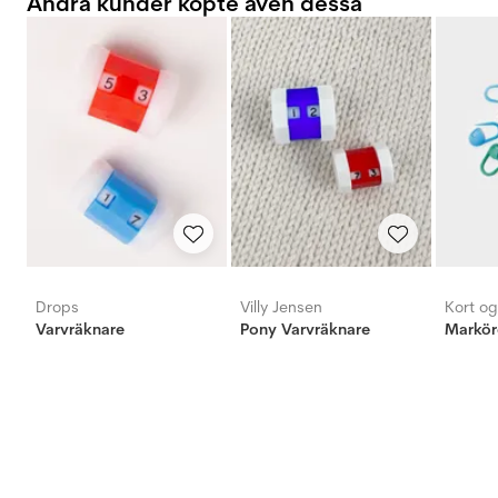
Andra kunder köpte även dessa
Drops
Villy Jensen
Kort o
Varvräknare
Pony Varvräknare
Marköre