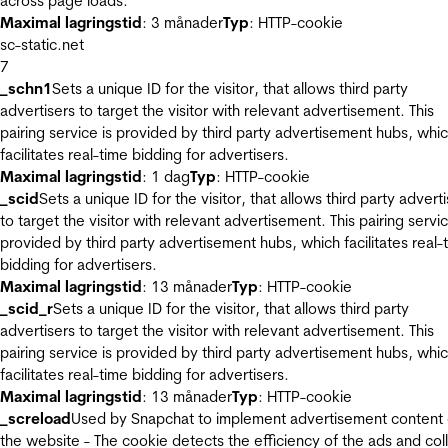
across page loads.
Maximal lagringstid
: 3 månader
Typ
: HTTP-cookie
sc-static.net
7
_schn1
Sets a unique ID for the visitor, that allows third party
advertisers to target the visitor with relevant advertisement. This
pairing service is provided by third party advertisement hubs, whi
facilitates real-time bidding for advertisers.
Maximal lagringstid
: 1 dag
Typ
: HTTP-cookie
_scid
Sets a unique ID for the visitor, that allows third party advert
to target the visitor with relevant advertisement. This pairing servic
provided by third party advertisement hubs, which facilitates real-
bidding for advertisers.
Maximal lagringstid
: 13 månader
Typ
: HTTP-cookie
_scid_r
Sets a unique ID for the visitor, that allows third party
advertisers to target the visitor with relevant advertisement. This
pairing service is provided by third party advertisement hubs, whi
facilitates real-time bidding for advertisers.
Maximal lagringstid
: 13 månader
Typ
: HTTP-cookie
_screload
Used by Snapchat to implement advertisement content
the website - The cookie detects the efficiency of the ads and col