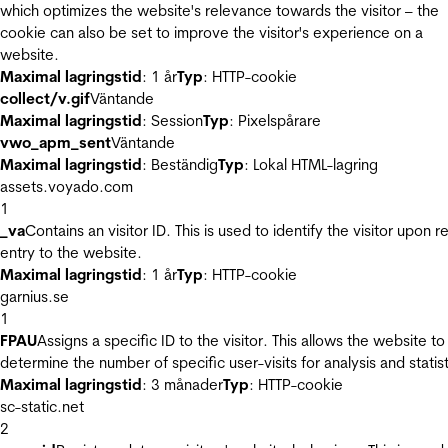
which optimizes the website's relevance towards the visitor – the
cookie can also be set to improve the visitor's experience on a
website.
Maximal lagringstid
: 1 år
Typ
: HTTP-cookie
collect/v.gif
Väntande
Maximal lagringstid
: Session
Typ
: Pixelspårare
vwo_apm_sent
Väntande
Maximal lagringstid
: Beständig
Typ
: Lokal HTML-lagring
assets.voyado.com
1
_va
Contains an visitor ID. This is used to identify the visitor upon r
entry to the website.
Maximal lagringstid
: 1 år
Typ
: HTTP-cookie
garnius.se
1
FPAU
Assigns a specific ID to the visitor. This allows the website to
determine the number of specific user-visits for analysis and statist
Maximal lagringstid
: 3 månader
Typ
: HTTP-cookie
sc-static.net
2