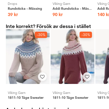
Drops
Viking Garn
Viking 
Rundsticka - Mässing
Addi Rundsticka - Mässing
39
kr
90
kr
140
k
Inte korrekt? Försök av dessa i stället
-30%
-30%
Viking Garn
Viking Garn
Viking 
1811-10 Tåge Sweater
1811-10 Tåge Sweater
1811-1