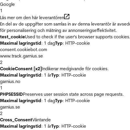
Google
1
Läs mer om den här leverantören
En del av de uppgifter som samlas in av denna leverantör är avse
för personalisering och mätning av annonseringseffektivitet.
test_cookie
Used to check if the user's browser supports cookies
Maximal lagringstid
: 1 dag
Typ
: HTTP-cookie
consent.cookiebot.com
www.track.garnius.se
2
CookieConsent [x2]
Indikerar medgivande för cookies.
Maximal lagringstid
: 1 år
Typ
: HTTP-cookie
garnius.no
1
PHPSESSID
Preserves user session state across page requests.
Maximal lagringstid
: 1 dag
Typ
: HTTP-cookie
garnius.se
2
Cross_Consent
Väntande
Maximal lagringstid
: 1 år
Typ
: HTTP-cookie