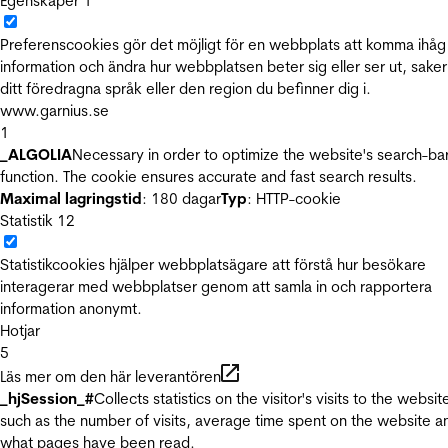
Egenskaper
1
Preferenscookies gör det möjligt för en webbplats att komma ihåg
information och ändra hur webbplatsen beter sig eller ser ut, sake
ditt föredragna språk eller den region du befinner dig i.
www.garnius.se
1
_ALGOLIA
Necessary in order to optimize the website's search-ba
function. The cookie ensures accurate and fast search results.
Maximal lagringstid
: 180 dagar
Typ
: HTTP-cookie
Statistik
12
Statistikcookies hjälper webbplatsägare att förstå hur besökare
interagerar med webbplatser genom att samla in och rapportera
information anonymt.
Hotjar
5
Läs mer om den här leverantören
_hjSession_#
Collects statistics on the visitor's visits to the websit
such as the number of visits, average time spent on the website a
what pages have been read.