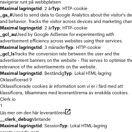
navigerar runt på webbplatsen
Maximal lagringstid
: 2 år
Typ
: HTTP-cookie
_ga_#
Used to send data to Google Analytics about the visitor's d
and behavior. Tracks the visitor across devices and marketing chan
Maximal lagringstid
: 2 år
Typ
: HTTP-cookie
_gcl_au
Used by Google AdSense for experimenting with
advertisement efficiency across websites using their services.
Maximal lagringstid
: 3 månader
Typ
: HTTP-cookie
_gcl_ls
Tracks the conversion rate between the user and the
advertisement banners on the website - This serves to optimise th
relevance of the advertisements on the website.
Maximal lagringstid
: Beständig
Typ
: Lokal HTML-lagring
Oklassificerad
9
Oklassificerade cookies är information som vi er i färd med att
klassificera, tillsammans med leverantörerna av enskilda cookies.
Clerk.io
1
Läs mer om den här leverantören
__clerk_debug
Väntande
Maximal lagringstid
: Session
Typ
: Lokal HTML-lagring