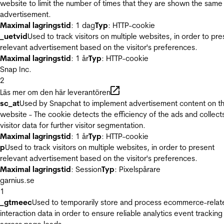
website to limit the number of times that they are shown the same
advertisement.
Maximal lagringstid
: 1 dag
Typ
: HTTP-cookie
_uetvid
Used to track visitors on multiple websites, in order to pre
relevant advertisement based on the visitor's preferences.
Maximal lagringstid
: 1 år
Typ
: HTTP-cookie
Snap Inc.
2
Läs mer om den här leverantören
sc_at
Used by Snapchat to implement advertisement content on t
website - The cookie detects the efficiency of the ads and collect
visitor data for further visitor segmentation.
Maximal lagringstid
: 1 år
Typ
: HTTP-cookie
p
Used to track visitors on multiple websites, in order to present
relevant advertisement based on the visitor's preferences.
Maximal lagringstid
: Session
Typ
: Pixelspårare
garnius.se
1
_gtmeec
Used to temporarily store and process ecommerce-relat
interaction data in order to ensure reliable analytics event tracking