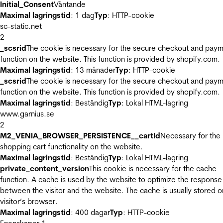
Initial_Consent
Väntande
Maximal lagringstid
: 1 dag
Typ
: HTTP-cookie
sc-static.net
2
_scsrid
The cookie is necessary for the secure checkout and pay
function on the website. This function is provided by shopify.com.
Maximal lagringstid
: 13 månader
Typ
: HTTP-cookie
_scsrid
The cookie is necessary for the secure checkout and pay
function on the website. This function is provided by shopify.com.
Maximal lagringstid
: Beständig
Typ
: Lokal HTML-lagring
www.garnius.se
2
M2_VENIA_BROWSER_PERSISTENCE__cartId
Necessary for the
shopping cart functionality on the website.
Maximal lagringstid
: Beständig
Typ
: Lokal HTML-lagring
private_content_version
This cookie is necessary for the cache
function. A cache is used by the website to optimize the response
between the visitor and the website. The cache is usually stored o
visitor’s browser.
Maximal lagringstid
: 400 dagar
Typ
: HTTP-cookie