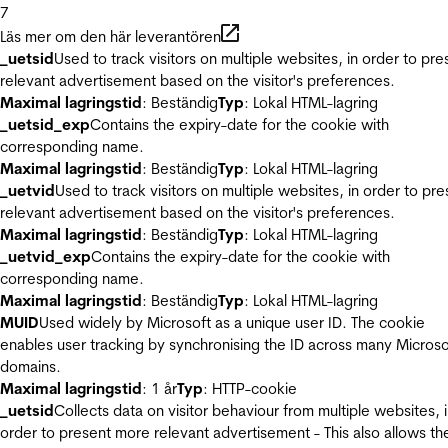
7
Läs mer om den här leverantören
_uetsid
Used to track visitors on multiple websites, in order to pre
relevant advertisement based on the visitor's preferences.
Maximal lagringstid
: Beständig
Typ
: Lokal HTML-lagring
_uetsid_exp
Contains the expiry-date for the cookie with
corresponding name.
Maximal lagringstid
: Beständig
Typ
: Lokal HTML-lagring
_uetvid
Used to track visitors on multiple websites, in order to pre
relevant advertisement based on the visitor's preferences.
Maximal lagringstid
: Beständig
Typ
: Lokal HTML-lagring
_uetvid_exp
Contains the expiry-date for the cookie with
corresponding name.
Maximal lagringstid
: Beständig
Typ
: Lokal HTML-lagring
MUID
Used widely by Microsoft as a unique user ID. The cookie
enables user tracking by synchronising the ID across many Microso
domains.
Maximal lagringstid
: 1 år
Typ
: HTTP-cookie
_uetsid
Collects data on visitor behaviour from multiple websites, 
order to present more relevant advertisement - This also allows th