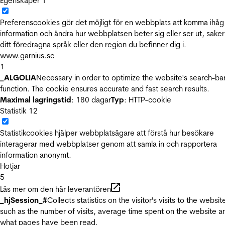
Egenskaper
1
Preferenscookies gör det möjligt för en webbplats att komma ihåg
information och ändra hur webbplatsen beter sig eller ser ut, sake
ditt föredragna språk eller den region du befinner dig i.
www.garnius.se
1
_ALGOLIA
Necessary in order to optimize the website's search-ba
function. The cookie ensures accurate and fast search results.
Maximal lagringstid
: 180 dagar
Typ
: HTTP-cookie
Statistik
12
Statistikcookies hjälper webbplatsägare att förstå hur besökare
interagerar med webbplatser genom att samla in och rapportera
information anonymt.
Hotjar
5
Läs mer om den här leverantören
_hjSession_#
Collects statistics on the visitor's visits to the websit
such as the number of visits, average time spent on the website a
what pages have been read.