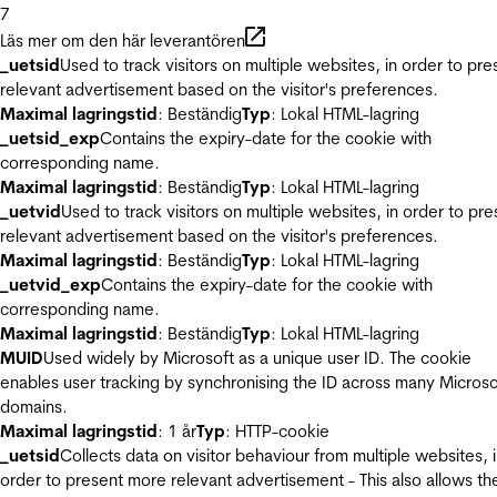
7
Läs mer om den här leverantören
_uetsid
Used to track visitors on multiple websites, in order to pre
relevant advertisement based on the visitor's preferences.
Maximal lagringstid
: Beständig
Typ
: Lokal HTML-lagring
_uetsid_exp
Contains the expiry-date for the cookie with
corresponding name.
Maximal lagringstid
: Beständig
Typ
: Lokal HTML-lagring
_uetvid
Used to track visitors on multiple websites, in order to pre
relevant advertisement based on the visitor's preferences.
Maximal lagringstid
: Beständig
Typ
: Lokal HTML-lagring
_uetvid_exp
Contains the expiry-date for the cookie with
corresponding name.
Maximal lagringstid
: Beständig
Typ
: Lokal HTML-lagring
MUID
Used widely by Microsoft as a unique user ID. The cookie
enables user tracking by synchronising the ID across many Microso
domains.
Maximal lagringstid
: 1 år
Typ
: HTTP-cookie
_uetsid
Collects data on visitor behaviour from multiple websites, 
order to present more relevant advertisement - This also allows th