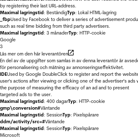
by registering their last URL-address.
Maximal lagringstid
: Beständig
Typ
: Lokal HTML-lagring
_fbp
Used by Facebook to deliver a series of advertisement produ
such as real time bidding from third party advertisers.
Maximal lagringstid
: 3 månader
Typ
: HTTP-cookie
Google
3
Läs mer om den här leverantören
En del av de uppgifter som samlas in av denna leverantör är avse
för personalisering och mätning av annonseringseffektivitet.
IDE
Used by Google DoubleClick to register and report the websit
user's actions after viewing or clicking one of the advertiser's ads 
the purpose of measuring the efficacy of an ad and to present
targeted ads to the user.
Maximal lagringstid
: 400 dagar
Typ
: HTTP-cookie
gmp\conversion#
Väntande
Maximal lagringstid
: Session
Typ
: Pixelspårare
ddm/activity/src=#
Väntande
Maximal lagringstid
: Session
Typ
: Pixelspårare
Microsoft