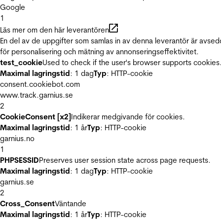
Google
1
Läs mer om den här leverantören
En del av de uppgifter som samlas in av denna leverantör är avse
för personalisering och mätning av annonseringseffektivitet.
test_cookie
Used to check if the user's browser supports cookies
Maximal lagringstid
: 1 dag
Typ
: HTTP-cookie
consent.cookiebot.com
www.track.garnius.se
2
CookieConsent [x2]
Indikerar medgivande för cookies.
Maximal lagringstid
: 1 år
Typ
: HTTP-cookie
garnius.no
1
PHPSESSID
Preserves user session state across page requests.
Maximal lagringstid
: 1 dag
Typ
: HTTP-cookie
garnius.se
2
Cross_Consent
Väntande
Maximal lagringstid
: 1 år
Typ
: HTTP-cookie