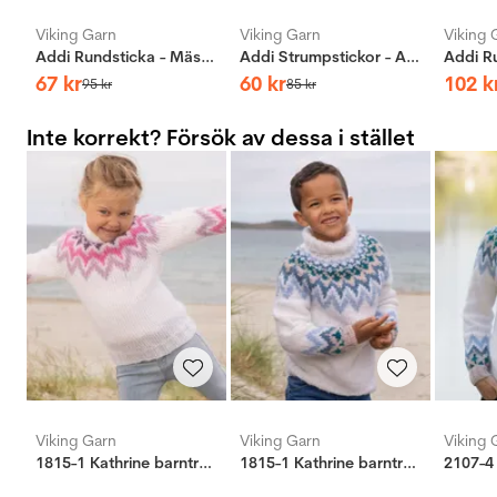
Viking Garn
Viking Garn
Viking 
Addi Rundsticka - Mässing
Addi Strumpstickor - Aluminium
67
kr
60
kr
102
k
95
kr
85
kr
Inte korrekt? Försök av dessa i stället
Viking Garn
Viking Garn
Viking 
1815-1 Kathrine barntröja rosa
1815-1 Kathrine barntröja ljusblå
2107-4