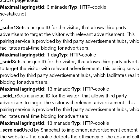
across page loads.
Maximal lagringstid
: 3 månader
Typ
: HTTP-cookie
sc-static.net
7
_schn1
Sets a unique ID for the visitor, that allows third party
advertisers to target the visitor with relevant advertisement. This
pairing service is provided by third party advertisement hubs, whi
facilitates real-time bidding for advertisers.
Maximal lagringstid
: 1 dag
Typ
: HTTP-cookie
_scid
Sets a unique ID for the visitor, that allows third party advert
to target the visitor with relevant advertisement. This pairing servic
provided by third party advertisement hubs, which facilitates real-
bidding for advertisers.
Maximal lagringstid
: 13 månader
Typ
: HTTP-cookie
_scid_r
Sets a unique ID for the visitor, that allows third party
advertisers to target the visitor with relevant advertisement. This
pairing service is provided by third party advertisement hubs, whi
facilitates real-time bidding for advertisers.
Maximal lagringstid
: 13 månader
Typ
: HTTP-cookie
_screload
Used by Snapchat to implement advertisement content
the website - The cookie detects the efficiency of the ads and col