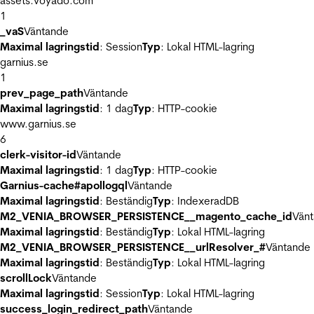
assets.voyado.com
1
_vaS
Väntande
Maximal lagringstid
: Session
Typ
: Lokal HTML-lagring
garnius.se
1
prev_page_path
Väntande
Maximal lagringstid
: 1 dag
Typ
: HTTP-cookie
www.garnius.se
6
clerk-visitor-id
Väntande
Maximal lagringstid
: 1 dag
Typ
: HTTP-cookie
Garnius-cache#apollogql
Väntande
Maximal lagringstid
: Beständig
Typ
: IndexeradDB
M2_VENIA_BROWSER_PERSISTENCE__magento_cache_id
Vän
Maximal lagringstid
: Beständig
Typ
: Lokal HTML-lagring
M2_VENIA_BROWSER_PERSISTENCE__urlResolver_#
Väntande
Maximal lagringstid
: Beständig
Typ
: Lokal HTML-lagring
scrollLock
Väntande
Maximal lagringstid
: Session
Typ
: Lokal HTML-lagring
success_login_redirect_path
Väntande