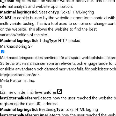
u_scsid
Registers data on visitors' website-behaviour. This is used 
internal analysis and website optimization.
Maximal lagringstid
: Session
Typ
: Lokal HTML-lagring
X-AB
This cookie is used by the website’s operator in context with
multi-variate testing. This is a tool used to combine or change con
on the website. This allows the website to find the best
variation/edition of the site.
Maximal lagringstid
: 1 dag
Typ
: HTTP-cookie
Marknadsföring
27
Marknadsföringscookies används för att spåra webbplatsbesökare
Syftet är att visa annonser som är relevanta och engagerande för
enskilda användaren och därmed mer värdefulla för publicister och
tredjepartsannonsörer.
Meta Platforms, Inc.
3
Läs mer om den här leverantören
lastExternalReferrer
Detects how the user reached the website 
registering their last URL-address.
Maximal lagringstid
: Beständig
Typ
: Lokal HTML-lagring
lastExternalReferrerTime
Detects how the user reached the web