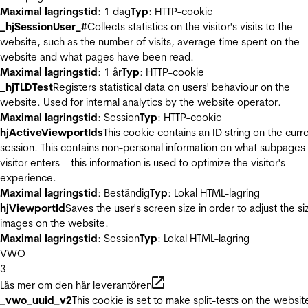
Maximal lagringstid
: 1 dag
Typ
: HTTP-cookie
_hjSessionUser_#
Collects statistics on the visitor's visits to the
website, such as the number of visits, average time spent on the
website and what pages have been read.
Maximal lagringstid
: 1 år
Typ
: HTTP-cookie
_hjTLDTest
Registers statistical data on users' behaviour on the
website. Used for internal analytics by the website operator.
Maximal lagringstid
: Session
Typ
: HTTP-cookie
hjActiveViewportIds
This cookie contains an ID string on the curr
session. This contains non-personal information on what subpages
visitor enters – this information is used to optimize the visitor's
experience.
Maximal lagringstid
: Beständig
Typ
: Lokal HTML-lagring
hjViewportId
Saves the user's screen size in order to adjust the si
images on the website.
Maximal lagringstid
: Session
Typ
: Lokal HTML-lagring
VWO
3
Läs mer om den här leverantören
_vwo_uuid_v2
This cookie is set to make split-tests on the websit