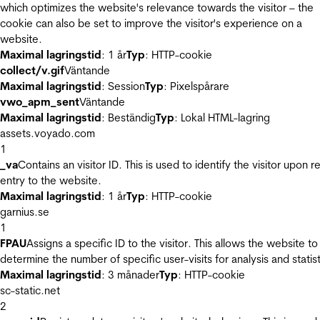
which optimizes the website's relevance towards the visitor – the
cookie can also be set to improve the visitor's experience on a
website.
Maximal lagringstid
: 1 år
Typ
: HTTP-cookie
collect/v.gif
Väntande
Maximal lagringstid
: Session
Typ
: Pixelspårare
vwo_apm_sent
Väntande
Maximal lagringstid
: Beständig
Typ
: Lokal HTML-lagring
assets.voyado.com
1
_va
Contains an visitor ID. This is used to identify the visitor upon r
entry to the website.
Maximal lagringstid
: 1 år
Typ
: HTTP-cookie
garnius.se
1
FPAU
Assigns a specific ID to the visitor. This allows the website to
determine the number of specific user-visits for analysis and statist
Maximal lagringstid
: 3 månader
Typ
: HTTP-cookie
sc-static.net
2