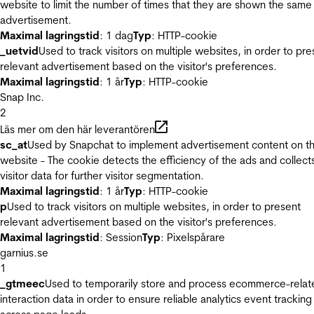
website to limit the number of times that they are shown the same
advertisement.
Maximal lagringstid
: 1 dag
Typ
: HTTP-cookie
_uetvid
Used to track visitors on multiple websites, in order to pre
relevant advertisement based on the visitor's preferences.
Maximal lagringstid
: 1 år
Typ
: HTTP-cookie
Snap Inc.
2
Läs mer om den här leverantören
sc_at
Used by Snapchat to implement advertisement content on t
website - The cookie detects the efficiency of the ads and collect
visitor data for further visitor segmentation.
Maximal lagringstid
: 1 år
Typ
: HTTP-cookie
p
Used to track visitors on multiple websites, in order to present
relevant advertisement based on the visitor's preferences.
Maximal lagringstid
: Session
Typ
: Pixelspårare
garnius.se
1
_gtmeec
Used to temporarily store and process ecommerce-relat
interaction data in order to ensure reliable analytics event tracking