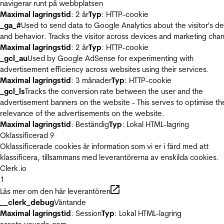
navigerar runt på webbplatsen
Maximal lagringstid
: 2 år
Typ
: HTTP-cookie
_ga_#
Used to send data to Google Analytics about the visitor's d
and behavior. Tracks the visitor across devices and marketing chan
Maximal lagringstid
: 2 år
Typ
: HTTP-cookie
_gcl_au
Used by Google AdSense for experimenting with
advertisement efficiency across websites using their services.
Maximal lagringstid
: 3 månader
Typ
: HTTP-cookie
_gcl_ls
Tracks the conversion rate between the user and the
advertisement banners on the website - This serves to optimise th
relevance of the advertisements on the website.
Maximal lagringstid
: Beständig
Typ
: Lokal HTML-lagring
Oklassificerad
9
Oklassificerade cookies är information som vi er i färd med att
klassificera, tillsammans med leverantörerna av enskilda cookies.
Clerk.io
1
Läs mer om den här leverantören
__clerk_debug
Väntande
Maximal lagringstid
: Session
Typ
: Lokal HTML-lagring