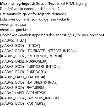
Maximal lagringstid
: Session
Typ
: Lokal HTML-lagring
Domänöverskridande godkännande
2
Ditt samtycke gäller för följande domäner:
Lista över domäner som du ger samtycke till:
www.garnius.se
checkout.garnius.se
Cookie-deklaration uppdaterades senast 7/15/26 av
Cookiebot
[#IABV2_TITLE#]
[#IABV2_BODY_INTRO#]
[#IABV2_BODY_LEGITIMATE_INTEREST_INTRO#]
[#IABV2_BODY_PREFERENCE_INTRO#]
[#IABV2_LABEL_PURPOSES#]
[#IABV2_BODY_PURPOSES_INTRO#]
[#IABV2_BODY_PURPOSES#]
[#IABV2_LABEL_FEATURES#]
[#IABV2_BODY_FEATURES_INTRO#]
[#IABV2_BODY_FEATURES#]
[#IABV2_LABEL_PARTNERS#]
[#IABV2_BODY_PARTNERS_INTRO#]
[#IABV2_BODY_PARTNERS#]