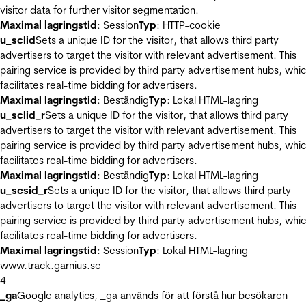
visitor data for further visitor segmentation.
Maximal lagringstid
: Session
Typ
: HTTP-cookie
u_sclid
Sets a unique ID for the visitor, that allows third party
advertisers to target the visitor with relevant advertisement. This
pairing service is provided by third party advertisement hubs, whi
facilitates real-time bidding for advertisers.
Maximal lagringstid
: Beständig
Typ
: Lokal HTML-lagring
u_sclid_r
Sets a unique ID for the visitor, that allows third party
advertisers to target the visitor with relevant advertisement. This
pairing service is provided by third party advertisement hubs, whi
facilitates real-time bidding for advertisers.
Maximal lagringstid
: Beständig
Typ
: Lokal HTML-lagring
u_scsid_r
Sets a unique ID for the visitor, that allows third party
advertisers to target the visitor with relevant advertisement. This
pairing service is provided by third party advertisement hubs, whi
facilitates real-time bidding for advertisers.
Maximal lagringstid
: Session
Typ
: Lokal HTML-lagring
www.track.garnius.se
4
_ga
Google analytics, _ga används för att förstå hur besökaren