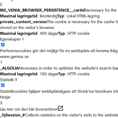
2
M2_VENIA_BROWSER_PERSISTENCE__cartId
Necessary for the 
Maximal lagringstid
: Beständig
Typ
: Lokal HTML-lagring
private_content_version
This cookie is necessary for the cache 
stored on the visitor’s browser.
Maximal lagringstid
: 400 dagar
Typ
: HTTP-cookie
Egenskaper
1
Preferenscookies gör det möjligt för en webbplats att komma ihåg i
www.garnius.se
1
_ALGOLIA
Necessary in order to optimize the website's search-bar
Maximal lagringstid
: 180 dagar
Typ
: HTTP-cookie
Statistik
9
Statistikcookies hjälper webbplatsägare att förstå hur besökare 
Hotjar
3
Läs mer om den här leverantören
_hjSession_#
Collects statistics on the visitor's visits to the we