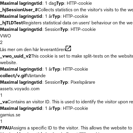
Maximal lagringstid
: 1 dag
Typ
: HTTP-cookie
_hjSessionUser_#
Collects statistics on the visitor's visits to t
Maximal lagringstid
: 1 år
Typ
: HTTP-cookie
_hjTLDTest
Registers statistical data on users' behaviour on the we
Maximal lagringstid
: Session
Typ
: HTTP-cookie
VWO
2
Läs mer om den här leverantören
_vwo_uuid_v2
This cookie is set to make split-tests on the websi
website.
Maximal lagringstid
: 1 år
Typ
: HTTP-cookie
collect/v.gif
Väntande
Maximal lagringstid
: Session
Typ
: Pixelspårare
assets.voyado.com
1
_va
Contains an visitor ID. This is used to identify the visitor upon 
Maximal lagringstid
: 1 år
Typ
: HTTP-cookie
garnius.se
1
FPAU
Assigns a specific ID to the visitor. This allows the website to