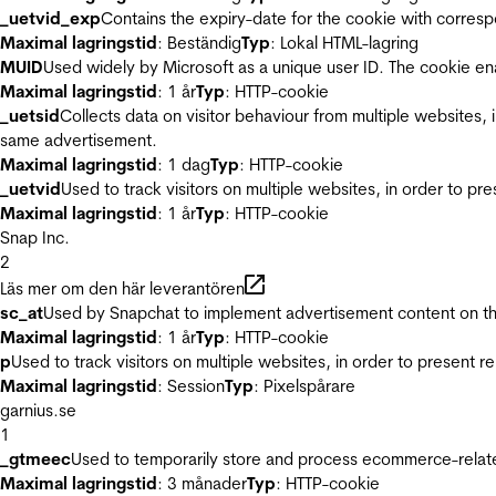
_uetvid_exp
Contains the expiry-date for the cookie with corres
Maximal lagringstid
: Beständig
Typ
: Lokal HTML-lagring
MUID
Used widely by Microsoft as a unique user ID. The cookie en
Maximal lagringstid
: 1 år
Typ
: HTTP-cookie
_uetsid
Collects data on visitor behaviour from multiple websites, 
same advertisement.
Maximal lagringstid
: 1 dag
Typ
: HTTP-cookie
_uetvid
Used to track visitors on multiple websites, in order to pr
Maximal lagringstid
: 1 år
Typ
: HTTP-cookie
Snap Inc.
2
Läs mer om den här leverantören
sc_at
Used by Snapchat to implement advertisement content on the w
Maximal lagringstid
: 1 år
Typ
: HTTP-cookie
p
Used to track visitors on multiple websites, in order to present 
Maximal lagringstid
: Session
Typ
: Pixelspårare
garnius.se
1
_gtmeec
Used to temporarily store and process ecommerce-related 
Maximal lagringstid
: 3 månader
Typ
: HTTP-cookie