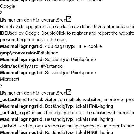
Google
3
Läs mer om den här leverantören
En del av de uppgifter som samlas in av denna leverantör är avsed
IDE
Used by Google DoubleClick to register and report the website u
present targeted ads to the user.
Maximal lagringstid
: 400 dagar
Typ
: HTTP-cookie
gmp\conversion#
Väntande
Maximal lagringstid
: Session
Typ
: Pixelspårare
ddm/activity/src=#
Väntande
Maximal lagringstid
: Session
Typ
: Pixelspårare
Microsoft
7
Läs mer om den här leverantören
_uetsid
Used to track visitors on multiple websites, in order to pr
Maximal lagringstid
: Beständig
Typ
: Lokal HTML-lagring
_uetsid_exp
Contains the expiry-date for the cookie with corres
Maximal lagringstid
: Beständig
Typ
: Lokal HTML-lagring
_uetvid
Used to track visitors on multiple websites, in order to pr
Maximal lagringstid
: Beständig
Typ
: Lokal HTML-lagring