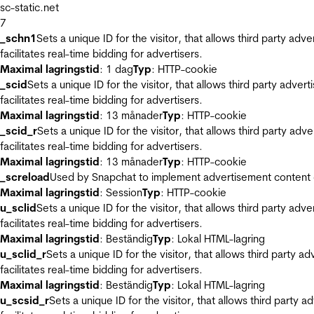
sc-static.net
7
_schn1
Sets a unique ID for the visitor, that allows third party adv
facilitates real-time bidding for advertisers.
Maximal lagringstid
: 1 dag
Typ
: HTTP-cookie
_scid
Sets a unique ID for the visitor, that allows third party adver
facilitates real-time bidding for advertisers.
Maximal lagringstid
: 13 månader
Typ
: HTTP-cookie
_scid_r
Sets a unique ID for the visitor, that allows third party adv
facilitates real-time bidding for advertisers.
Maximal lagringstid
: 13 månader
Typ
: HTTP-cookie
_screload
Used by Snapchat to implement advertisement content on 
Maximal lagringstid
: Session
Typ
: HTTP-cookie
u_sclid
Sets a unique ID for the visitor, that allows third party adv
facilitates real-time bidding for advertisers.
Maximal lagringstid
: Beständig
Typ
: Lokal HTML-lagring
u_sclid_r
Sets a unique ID for the visitor, that allows third party a
facilitates real-time bidding for advertisers.
Maximal lagringstid
: Beständig
Typ
: Lokal HTML-lagring
u_scsid_r
Sets a unique ID for the visitor, that allows third party 