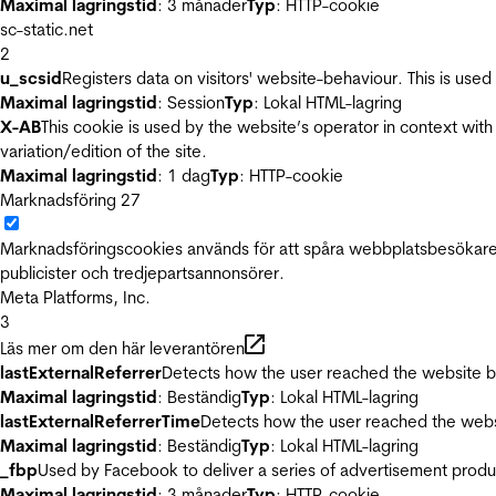
Maximal lagringstid
: 3 månader
Typ
: HTTP-cookie
sc-static.net
2
u_scsid
Registers data on visitors' website-behaviour. This is used 
Maximal lagringstid
: Session
Typ
: Lokal HTML-lagring
X-AB
This cookie is used by the website’s operator in context with 
variation/edition of the site.
Maximal lagringstid
: 1 dag
Typ
: HTTP-cookie
Marknadsföring
27
Marknadsföringscookies används för att spåra webbplatsbesökare.
publicister och tredjepartsannonsörer.
Meta Platforms, Inc.
3
Läs mer om den här leverantören
lastExternalReferrer
Detects how the user reached the website by 
Maximal lagringstid
: Beständig
Typ
: Lokal HTML-lagring
lastExternalReferrerTime
Detects how the user reached the websi
Maximal lagringstid
: Beständig
Typ
: Lokal HTML-lagring
_fbp
Used by Facebook to deliver a series of advertisement product
Maximal lagringstid
: 3 månader
Typ
: HTTP-cookie