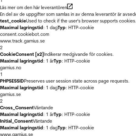
1
Läs mer om den här leverantören
En del av de uppgifter som samlas in av denna leverantör är avsed
test_cookie
Used to check if the user's browser supports cookies
Maximal lagringstid
: 1 dag
Typ
: HTTP-cookie
consent.cookiebot.com
www.track.garnius.se
2
CookieConsent [x2]
Indikerar medgivande för cookies.
Maximal lagringstid
: 1 år
Typ
: HTTP-cookie
garnius.no
1
PHPSESSID
Preserves user session state across page requests.
Maximal lagringstid
: 1 dag
Typ
: HTTP-cookie
garnius.se
2
Cross_Consent
Väntande
Maximal lagringstid
: 1 år
Typ
: HTTP-cookie
Initial_Consent
Väntande
Maximal lagringstid
: 1 dag
Typ
: HTTP-cookie
www.garnius.se