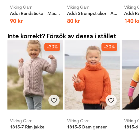
Viking Garn
Viking Garn
Viking 
Addi Rundsticka - Mässing
Addi Strumpstickor - Aluminium
90
kr
80
kr
140
k
Inte korrekt? Försök av dessa i stället
-30%
-30%
Viking Garn
Viking Garn
Viking 
1815-7 Rim jakke
1815-5 Dam genser
1815-6 