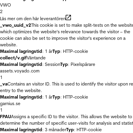
VWO
2
Läs mer om den här leverantören
_vwo_uuid_v2
This cookie is set to make split-tests on the websit
which optimizes the website's relevance towards the visitor – the
cookie can also be set to improve the visitor's experience on a
website.
Maximal lagringstid
: 1 år
Typ
: HTTP-cookie
collect/v.gif
Väntande
Maximal lagringstid
: Session
Typ
: Pixelspårare
assets.voyado.com
1
_va
Contains an visitor ID. This is used to identify the visitor upon r
entry to the website.
Maximal lagringstid
: 1 år
Typ
: HTTP-cookie
garnius.se
1
FPAU
Assigns a specific ID to the visitor. This allows the website to
determine the number of specific user-visits for analysis and statist
Maximal lagringstid
: 3 månader
Typ
: HTTP-cookie