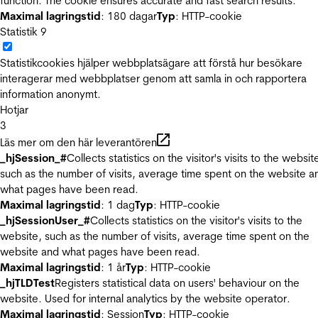
function. The cookie ensures accurate and fast search results.
Maximal lagringstid
: 180 dagar
Typ
: HTTP-cookie
Statistik
9
Statistikcookies hjälper webbplatsägare att förstå hur besökare
interagerar med webbplatser genom att samla in och rapportera
information anonymt.
Hotjar
3
Läs mer om den här leverantören
_hjSession_#
Collects statistics on the visitor's visits to the websit
such as the number of visits, average time spent on the website a
what pages have been read.
Maximal lagringstid
: 1 dag
Typ
: HTTP-cookie
_hjSessionUser_#
Collects statistics on the visitor's visits to the
website, such as the number of visits, average time spent on the
website and what pages have been read.
Maximal lagringstid
: 1 år
Typ
: HTTP-cookie
_hjTLDTest
Registers statistical data on users' behaviour on the
website. Used for internal analytics by the website operator.
Maximal lagringstid
: Session
Typ
: HTTP-cookie