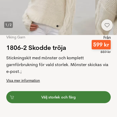
1
/
2
Viking Garn
Från
599
kr
1806-2 Skodde tröja
859
kr
Stickningskit med mönster och komplett
garnförbrukning för vald storlek. Mönster skickas via
e-post.;
Visa mer information
Välj storlek och färg