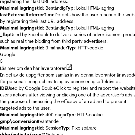
registering their last URL-address.
Maximal lagringstid
: Beständig
Typ
: Lokal HTML-lagring
lastExternalReferrerTime
Detects how the user reached the web
by registering their last URL-address.
Maximal lagringstid
: Beständig
Typ
: Lokal HTML-lagring
_fbp
Used by Facebook to deliver a series of advertisement produ
such as real time bidding from third party advertisers.
Maximal lagringstid
: 3 månader
Typ
: HTTP-cookie
Google
3
Läs mer om den här leverantören
En del av de uppgifter som samlas in av denna leverantör är avse
för personalisering och mätning av annonseringseffektivitet.
IDE
Used by Google DoubleClick to register and report the websit
user's actions after viewing or clicking one of the advertiser's ads 
the purpose of measuring the efficacy of an ad and to present
targeted ads to the user.
Maximal lagringstid
: 400 dagar
Typ
: HTTP-cookie
gmp\conversion#
Väntande
Maximal lagringstid
: Session
Typ
: Pixelspårare
ddm/activity/src=#
Väntande