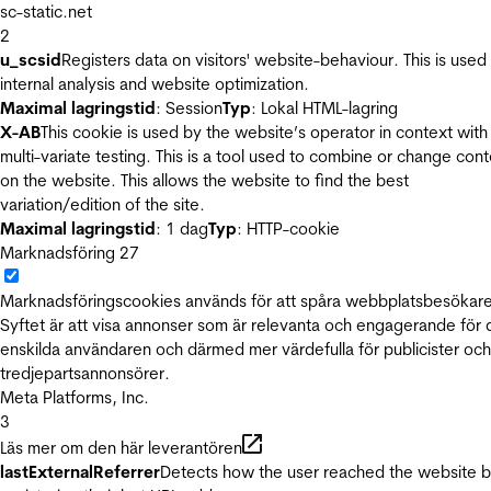
sc-static.net
2
u_scsid
Registers data on visitors' website-behaviour. This is used 
internal analysis and website optimization.
Maximal lagringstid
: Session
Typ
: Lokal HTML-lagring
X-AB
This cookie is used by the website’s operator in context with
multi-variate testing. This is a tool used to combine or change con
on the website. This allows the website to find the best
variation/edition of the site.
Maximal lagringstid
: 1 dag
Typ
: HTTP-cookie
Marknadsföring
27
Marknadsföringscookies används för att spåra webbplatsbesökare
Syftet är att visa annonser som är relevanta och engagerande för
enskilda användaren och därmed mer värdefulla för publicister och
tredjepartsannonsörer.
Meta Platforms, Inc.
3
Läs mer om den här leverantören
lastExternalReferrer
Detects how the user reached the website 