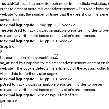
_uetsid
Collects data on visitor behaviour from multiple websites, 
order to present more relevant advertisement - This also allows th
website to limit the number of times that they are shown the same
advertisement.
Maximal lagringstid
: 1 dag
Typ
: HTTP-cookie
_uetvid
Used to track visitors on multiple websites, in order to pre
relevant advertisement based on the visitor's preferences.
Maximal lagringstid
: 1 år
Typ
: HTTP-cookie
Snap Inc.
2
Läs mer om den här leverantören
sc_at
Used by Snapchat to implement advertisement content on t
website - The cookie detects the efficiency of the ads and collect
visitor data for further visitor segmentation.
Maximal lagringstid
: 1 år
Typ
: HTTP-cookie
p
Used to track visitors on multiple websites, in order to present
relevant advertisement based on the visitor's preferences.
Maximal lagringstid
: Session
Typ
: Pixelspårare
garnius.se
1