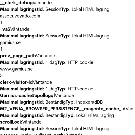
__clerk_debug
Väntande
Maximal lagringstid
: Session
Typ
: Lokal HTML-lagring
assets.voyado.com
1
_vaS
Väntande
Maximal lagringstid
: Session
Typ
: Lokal HTML-lagring
garnius.se
1
prev_page_path
Väntande
Maximal lagringstid
: 1 dag
Typ
: HTTP-cookie
www.garnius.se
5
clerk-visitor-id
Väntande
Maximal lagringstid
: 1 dag
Typ
: HTTP-cookie
Garnius-cache#apollogql
Väntande
Maximal lagringstid
: Beständig
Typ
: IndexeradDB
M2_VENIA_BROWSER_PERSISTENCE__magento_cache_id
Vän
Maximal lagringstid
: Beständig
Typ
: Lokal HTML-lagring
scrollLock
Väntande
Maximal lagringstid
: Session
Typ
: Lokal HTML-lagring