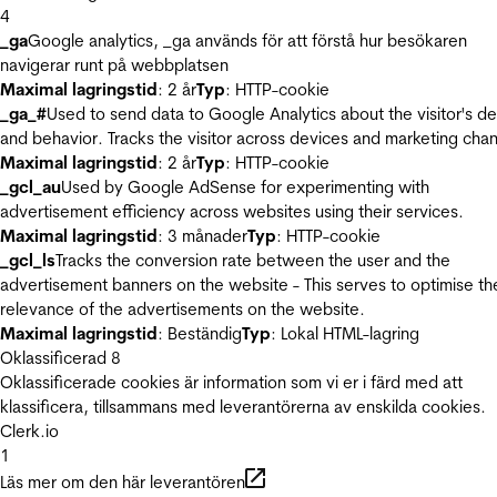
4
_ga
Google analytics, _ga används för att förstå hur besökaren
navigerar runt på webbplatsen
Maximal lagringstid
: 2 år
Typ
: HTTP-cookie
_ga_#
Used to send data to Google Analytics about the visitor's d
and behavior. Tracks the visitor across devices and marketing chan
Maximal lagringstid
: 2 år
Typ
: HTTP-cookie
_gcl_au
Used by Google AdSense for experimenting with
advertisement efficiency across websites using their services.
Maximal lagringstid
: 3 månader
Typ
: HTTP-cookie
_gcl_ls
Tracks the conversion rate between the user and the
advertisement banners on the website - This serves to optimise th
relevance of the advertisements on the website.
Maximal lagringstid
: Beständig
Typ
: Lokal HTML-lagring
Oklassificerad
8
Oklassificerade cookies är information som vi er i färd med att
klassificera, tillsammans med leverantörerna av enskilda cookies.
Clerk.io
1
Läs mer om den här leverantören