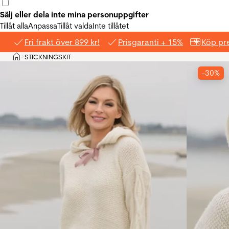
Sälj eller dela inte mina personuppgifter
Tillåt alla
Anpassa
Tillåt valda
Inte tillåtet
Fri frakt över 899 kr!
Prisgaranti + 15%
Köp pre
Hem
STICKNINGSKIT
>
-30%