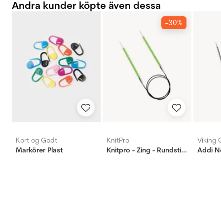
Andra kunder köpte även dessa
-30%
Kort og Godt
KnitPro
Viking 
Markörer Plast
Knitpro - Zing - Rundsticka