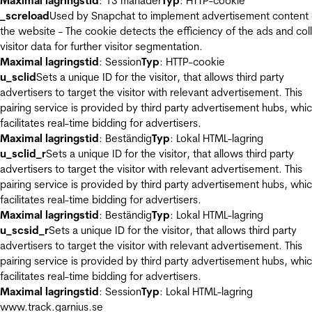
Maximal lagringstid
: 13 månader
Typ
: HTTP-cookie
_screload
Used by Snapchat to implement advertisement content
the website - The cookie detects the efficiency of the ads and col
visitor data for further visitor segmentation.
Maximal lagringstid
: Session
Typ
: HTTP-cookie
u_sclid
Sets a unique ID for the visitor, that allows third party
advertisers to target the visitor with relevant advertisement. This
pairing service is provided by third party advertisement hubs, whi
facilitates real-time bidding for advertisers.
Maximal lagringstid
: Beständig
Typ
: Lokal HTML-lagring
u_sclid_r
Sets a unique ID for the visitor, that allows third party
advertisers to target the visitor with relevant advertisement. This
pairing service is provided by third party advertisement hubs, whi
facilitates real-time bidding for advertisers.
Maximal lagringstid
: Beständig
Typ
: Lokal HTML-lagring
u_scsid_r
Sets a unique ID for the visitor, that allows third party
advertisers to target the visitor with relevant advertisement. This
pairing service is provided by third party advertisement hubs, whi
facilitates real-time bidding for advertisers.
Maximal lagringstid
: Session
Typ
: Lokal HTML-lagring
www.track.garnius.se