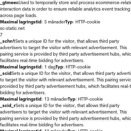
_gtmeec
Used to temporarily store and process ecommerce-relat
interaction data in order to ensure reliable analytics event tracking
across page loads.
Maximal lagringstid
: 3 månader
Typ
: HTTP-cookie
sc-static.net
7
_schn1
Sets a unique ID for the visitor, that allows third party
advertisers to target the visitor with relevant advertisement. This
pairing service is provided by third party advertisement hubs, whi
facilitates real-time bidding for advertisers.
Maximal lagringstid
: 1 dag
Typ
: HTTP-cookie
_scid
Sets a unique ID for the visitor, that allows third party advert
to target the visitor with relevant advertisement. This pairing servic
provided by third party advertisement hubs, which facilitates real-
bidding for advertisers.
Maximal lagringstid
: 13 månader
Typ
: HTTP-cookie
_scid_r
Sets a unique ID for the visitor, that allows third party
advertisers to target the visitor with relevant advertisement. This
pairing service is provided by third party advertisement hubs, whi
facilitates real-time bidding for advertisers.