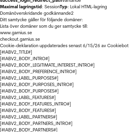
success_login_redirect_path
Väntande
Maximal lagringstid
: Session
Typ
: Lokal HTML-lagring
Domänöverskridande godkännande
2
Ditt samtycke gäller för följande domäner:
Lista över domäner som du ger samtycke till:
www.garnius.se
checkout.garnius.se
Cookie-deklaration uppdaterades senast 6/15/26 av
Cookiebot
[#IABV2_TITLE#]
[#IABV2_BODY_INTRO#]
[#IABV2_BODY_LEGITIMATE_INTEREST_INTRO#]
[#IABV2_BODY_PREFERENCE_INTRO#]
[#IABV2_LABEL_PURPOSES#]
[#IABV2_BODY_PURPOSES_INTRO#]
[#IABV2_BODY_PURPOSES#]
[#IABV2_LABEL_FEATURES#]
[#IABV2_BODY_FEATURES_INTRO#]
[#IABV2_BODY_FEATURES#]
[#IABV2_LABEL_PARTNERS#]
[#IABV2_BODY_PARTNERS_INTRO#]
[#IABV2_BODY_PARTNERS#]