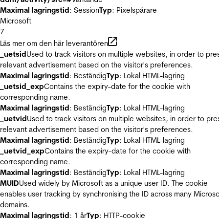
Maximal lagringstid
: Session
Typ
: Pixelspårare
Microsoft
7
Läs mer om den här leverantören
_uetsid
Used to track visitors on multiple websites, in order to pre
relevant advertisement based on the visitor's preferences.
Maximal lagringstid
: Beständig
Typ
: Lokal HTML-lagring
_uetsid_exp
Contains the expiry-date for the cookie with
corresponding name.
Maximal lagringstid
: Beständig
Typ
: Lokal HTML-lagring
_uetvid
Used to track visitors on multiple websites, in order to pre
relevant advertisement based on the visitor's preferences.
Maximal lagringstid
: Beständig
Typ
: Lokal HTML-lagring
_uetvid_exp
Contains the expiry-date for the cookie with
corresponding name.
Maximal lagringstid
: Beständig
Typ
: Lokal HTML-lagring
MUID
Used widely by Microsoft as a unique user ID. The cookie
enables user tracking by synchronising the ID across many Microso
domains.
Maximal lagringstid
: 1 år
Typ
: HTTP-cookie