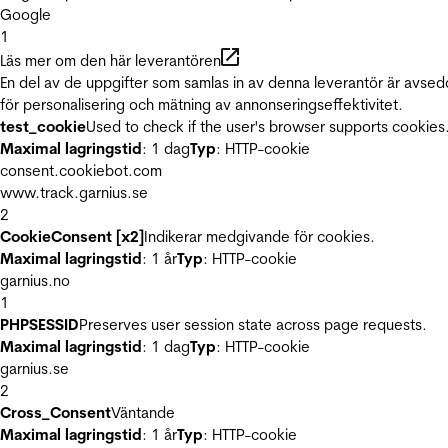
Google
1
Läs mer om den här leverantören
En del av de uppgifter som samlas in av denna leverantör är avse
för personalisering och mätning av annonseringseffektivitet.
test_cookie
Used to check if the user's browser supports cookies
Maximal lagringstid
: 1 dag
Typ
: HTTP-cookie
consent.cookiebot.com
www.track.garnius.se
2
CookieConsent [x2]
Indikerar medgivande för cookies.
Maximal lagringstid
: 1 år
Typ
: HTTP-cookie
garnius.no
1
PHPSESSID
Preserves user session state across page requests.
Maximal lagringstid
: 1 dag
Typ
: HTTP-cookie
garnius.se
2
Cross_Consent
Väntande
Maximal lagringstid
: 1 år
Typ
: HTTP-cookie