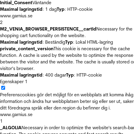
Initial_Consent
Väntande
Maximal lagringstid
: 1 dag
Typ
: HTTP-cookie
www.garnius.se
2
M2_VENIA_BROWSER_PERSISTENCE__cartId
Necessary for the
shopping cart functionality on the website.
Maximal lagringstid
: Beständig
Typ
: Lokal HTML-lagring
private_content_version
This cookie is necessary for the cache
function. A cache is used by the website to optimize the response
between the visitor and the website. The cache is usually stored o
visitor’s browser.
Maximal lagringstid
: 400 dagar
Typ
: HTTP-cookie
Egenskaper
1
Preferenscookies gör det möjligt för en webbplats att komma ihåg
information och ändra hur webbplatsen beter sig eller ser ut, sake
ditt föredragna språk eller den region du befinner dig i.
www.garnius.se
1
_ALGOLIA
Necessary in order to optimize the website's search-ba