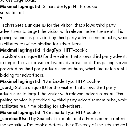
across page loads.
Maximal lagringstid
: 3 månader
Typ
: HTTP-cookie
sc-static.net
7
_schn1
Sets a unique ID for the visitor, that allows third party
advertisers to target the visitor with relevant advertisement. This
pairing service is provided by third party advertisement hubs, whi
facilitates real-time bidding for advertisers.
Maximal lagringstid
: 1 dag
Typ
: HTTP-cookie
_scid
Sets a unique ID for the visitor, that allows third party advert
to target the visitor with relevant advertisement. This pairing servic
provided by third party advertisement hubs, which facilitates real-
bidding for advertisers.
Maximal lagringstid
: 13 månader
Typ
: HTTP-cookie
_scid_r
Sets a unique ID for the visitor, that allows third party
advertisers to target the visitor with relevant advertisement. This
pairing service is provided by third party advertisement hubs, whi
facilitates real-time bidding for advertisers.
Maximal lagringstid
: 13 månader
Typ
: HTTP-cookie
_screload
Used by Snapchat to implement advertisement content
the website - The cookie detects the efficiency of the ads and col