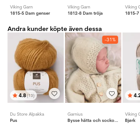
Viking Garn
Viking Garn
Viking 
1815-5 Dam genser
1812-8 Dam tröja
1815-7
Andra kunder köpte även dessa
-31%
4.8
4.
(13)
Betyg:
utav 5 stjärnor
Bety
utav 
Du Store Alpakka
Garnius
Viking 
Pus
Bysse hätta och sockor natur
Bjørk