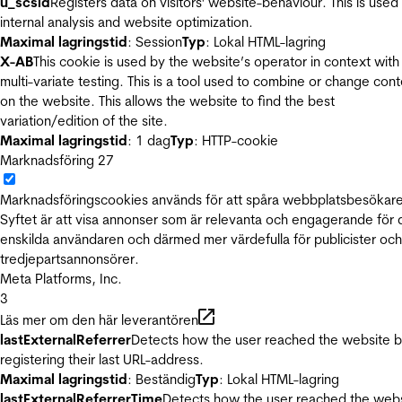
u_scsid
Registers data on visitors' website-behaviour. This is used 
internal analysis and website optimization.
Maximal lagringstid
: Session
Typ
: Lokal HTML-lagring
X-AB
This cookie is used by the website’s operator in context with
multi-variate testing. This is a tool used to combine or change con
on the website. This allows the website to find the best
variation/edition of the site.
Maximal lagringstid
: 1 dag
Typ
: HTTP-cookie
Marknadsföring
27
Marknadsföringscookies används för att spåra webbplatsbesökare
Syftet är att visa annonser som är relevanta och engagerande för
enskilda användaren och därmed mer värdefulla för publicister och
tredjepartsannonsörer.
Meta Platforms, Inc.
3
Läs mer om den här leverantören
lastExternalReferrer
Detects how the user reached the website 
registering their last URL-address.
Maximal lagringstid
: Beständig
Typ
: Lokal HTML-lagring
lastExternalReferrerTime
Detects how the user reached the web