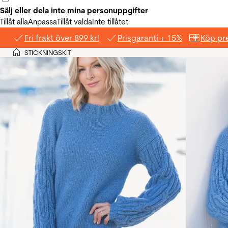
Sälj eller dela inte mina personuppgifter
Tillåt alla
Anpassa
Tillåt valda
Inte tillåtet
Fri frakt över 899 kr!
Prisgaranti + 15%
Köp pre
Hem
STICKNINGSKIT
>