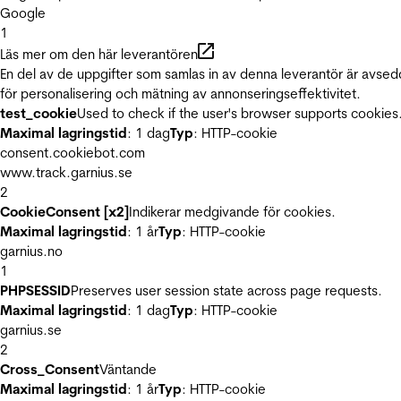
Google
1
Läs mer om den här leverantören
En del av de uppgifter som samlas in av denna leverantör är avse
för personalisering och mätning av annonseringseffektivitet.
test_cookie
Used to check if the user's browser supports cookies
Maximal lagringstid
: 1 dag
Typ
: HTTP-cookie
consent.cookiebot.com
www.track.garnius.se
2
CookieConsent [x2]
Indikerar medgivande för cookies.
Maximal lagringstid
: 1 år
Typ
: HTTP-cookie
garnius.no
1
PHPSESSID
Preserves user session state across page requests.
Maximal lagringstid
: 1 dag
Typ
: HTTP-cookie
garnius.se
2
Cross_Consent
Väntande
Maximal lagringstid
: 1 år
Typ
: HTTP-cookie