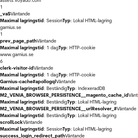
assets.voyado.com
1
_vaS
Väntande
Maximal lagringstid
: Session
Typ
: Lokal HTML-lagring
garnius.se
1
prev_page_path
Väntande
Maximal lagringstid
: 1 dag
Typ
: HTTP-cookie
www.garnius.se
6
clerk-visitor-id
Väntande
Maximal lagringstid
: 1 dag
Typ
: HTTP-cookie
Garnius-cache#apollogql
Väntande
Maximal lagringstid
: Beständig
Typ
: IndexeradDB
M2_VENIA_BROWSER_PERSISTENCE__magento_cache_id
Vän
Maximal lagringstid
: Beständig
Typ
: Lokal HTML-lagring
M2_VENIA_BROWSER_PERSISTENCE__urlResolver_#
Väntande
Maximal lagringstid
: Beständig
Typ
: Lokal HTML-lagring
scrollLock
Väntande
Maximal lagringstid
: Session
Typ
: Lokal HTML-lagring
success_login_redirect_path
Väntande