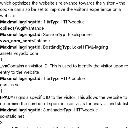
which optimizes the website's relevance towards the visitor – the
cookie can also be set to improve the visitor's experience on a
website.
Maximal lagringstid
: 1 år
Typ
: HTTP-cookie
collect/v.gif
Väntande
Maximal lagringstid
: Session
Typ
: Pixelspårare
vwo_apm_sent
Väntande
Maximal lagringstid
: Beständig
Typ
: Lokal HTML-lagring
assets.voyado.com
1
_va
Contains an visitor ID. This is used to identify the visitor upon r
entry to the website.
Maximal lagringstid
: 1 år
Typ
: HTTP-cookie
garnius.se
1
FPAU
Assigns a specific ID to the visitor. This allows the website to
determine the number of specific user-visits for analysis and statist
Maximal lagringstid
: 3 månader
Typ
: HTTP-cookie
sc-static.net
2