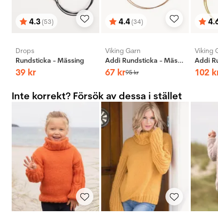
4.3
4.4
4.
(53)
(34)
Betyg:
utav 5 stjärnor
Betyg:
utav 5 stjärnor
Bety
utav 
Drops
Viking Garn
Viking 
Rundsticka - Mässing
Addi Rundsticka - Mässing
39
kr
67
kr
102
k
95
kr
Inte korrekt? Försök av dessa i stället