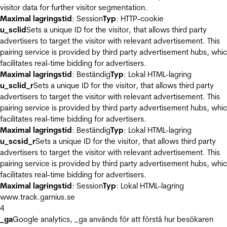
visitor data for further visitor segmentation.
Maximal lagringstid
: Session
Typ
: HTTP-cookie
u_sclid
Sets a unique ID for the visitor, that allows third party
advertisers to target the visitor with relevant advertisement. This
pairing service is provided by third party advertisement hubs, whi
facilitates real-time bidding for advertisers.
Maximal lagringstid
: Beständig
Typ
: Lokal HTML-lagring
u_sclid_r
Sets a unique ID for the visitor, that allows third party
advertisers to target the visitor with relevant advertisement. This
pairing service is provided by third party advertisement hubs, whi
facilitates real-time bidding for advertisers.
Maximal lagringstid
: Beständig
Typ
: Lokal HTML-lagring
u_scsid_r
Sets a unique ID for the visitor, that allows third party
advertisers to target the visitor with relevant advertisement. This
pairing service is provided by third party advertisement hubs, whi
facilitates real-time bidding for advertisers.
Maximal lagringstid
: Session
Typ
: Lokal HTML-lagring
www.track.garnius.se
4
_ga
Google analytics, _ga används för att förstå hur besökaren