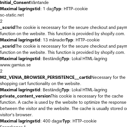
Initial_Consent
Väntande
Maximal lagringstid
: 1 dag
Typ
: HTTP-cookie
sc-static.net
2
_scsrid
The cookie is necessary for the secure checkout and pay
function on the website. This function is provided by shopify.com.
Maximal lagringstid
: 13 månader
Typ
: HTTP-cookie
_scsrid
The cookie is necessary for the secure checkout and pay
function on the website. This function is provided by shopify.com.
Maximal lagringstid
: Beständig
Typ
: Lokal HTML-lagring
www.garnius.se
2
M2_VENIA_BROWSER_PERSISTENCE__cartId
Necessary for the
shopping cart functionality on the website.
Maximal lagringstid
: Beständig
Typ
: Lokal HTML-lagring
private_content_version
This cookie is necessary for the cache
function. A cache is used by the website to optimize the response
between the visitor and the website. The cache is usually stored o
visitor’s browser.
Maximal lagringstid
: 400 dagar
Typ
: HTTP-cookie