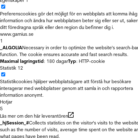
Egenskaper
1
Preferenscookies gör det möjligt för en webbplats att komma ihåg
information och ändra hur webbplatsen beter sig eller ser ut, sake
ditt föredragna språk eller den region du befinner dig i.
www.garnius.se
1
_ALGOLIA
Necessary in order to optimize the website's search-ba
function. The cookie ensures accurate and fast search results.
Maximal lagringstid
: 180 dagar
Typ
: HTTP-cookie
Statistik
12
Statistikcookies hjälper webbplatsägare att förstå hur besökare
interagerar med webbplatser genom att samla in och rapportera
information anonymt.
Hotjar
5
Läs mer om den här leverantören
_hjSession_#
Collects statistics on the visitor's visits to the websit
such as the number of visits, average time spent on the website a
what pages have been read.