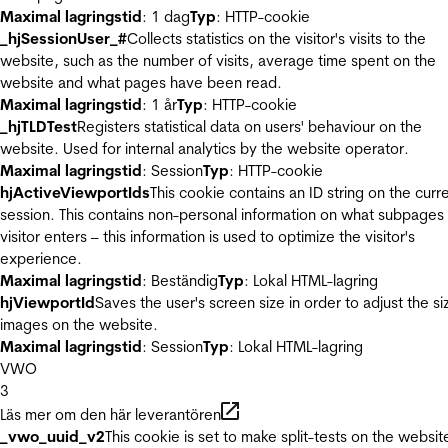
Maximal lagringstid
: 1 dag
Typ
: HTTP-cookie
_hjSessionUser_#
Collects statistics on the visitor's visits to the
website, such as the number of visits, average time spent on the
website and what pages have been read.
Maximal lagringstid
: 1 år
Typ
: HTTP-cookie
_hjTLDTest
Registers statistical data on users' behaviour on the
website. Used for internal analytics by the website operator.
Maximal lagringstid
: Session
Typ
: HTTP-cookie
hjActiveViewportIds
This cookie contains an ID string on the curr
session. This contains non-personal information on what subpages
visitor enters – this information is used to optimize the visitor's
experience.
Maximal lagringstid
: Beständig
Typ
: Lokal HTML-lagring
hjViewportId
Saves the user's screen size in order to adjust the si
images on the website.
Maximal lagringstid
: Session
Typ
: Lokal HTML-lagring
VWO
3
Läs mer om den här leverantören
_vwo_uuid_v2
This cookie is set to make split-tests on the websit