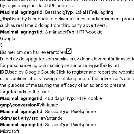
by registering their last URL-address.
Maximal lagringstid
: Beständig
Typ
: Lokal HTML-lagring
_fbp
Used by Facebook to deliver a series of advertisement produ
such as real time bidding from third party advertisers.
Maximal lagringstid
: 3 månader
Typ
: HTTP-cookie
Google
3
Läs mer om den här leverantören
En del av de uppgifter som samlas in av denna leverantör är avse
för personalisering och mätning av annonseringseffektivitet.
IDE
Used by Google DoubleClick to register and report the websit
user's actions after viewing or clicking one of the advertiser's ads 
the purpose of measuring the efficacy of an ad and to present
targeted ads to the user.
Maximal lagringstid
: 400 dagar
Typ
: HTTP-cookie
gmp\conversion#
Väntande
Maximal lagringstid
: Session
Typ
: Pixelspårare
ddm/activity/src=#
Väntande
Maximal lagringstid
: Session
Typ
: Pixelspårare
Microsoft