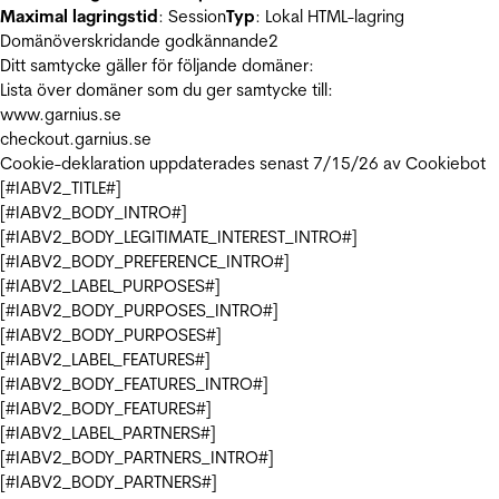
Maximal lagringstid
: Session
Typ
: Lokal HTML-lagring
Domänöverskridande godkännande
2
Ditt samtycke gäller för följande domäner:
Lista över domäner som du ger samtycke till:
www.garnius.se
checkout.garnius.se
Cookie-deklaration uppdaterades senast 7/15/26 av
Cookiebot
[#IABV2_TITLE#]
[#IABV2_BODY_INTRO#]
[#IABV2_BODY_LEGITIMATE_INTEREST_INTRO#]
[#IABV2_BODY_PREFERENCE_INTRO#]
[#IABV2_LABEL_PURPOSES#]
[#IABV2_BODY_PURPOSES_INTRO#]
[#IABV2_BODY_PURPOSES#]
[#IABV2_LABEL_FEATURES#]
[#IABV2_BODY_FEATURES_INTRO#]
[#IABV2_BODY_FEATURES#]
[#IABV2_LABEL_PARTNERS#]
[#IABV2_BODY_PARTNERS_INTRO#]
[#IABV2_BODY_PARTNERS#]