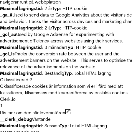
navigerar runt på webbplatsen
Maximal lagringstid
: 2 år
Typ
: HTTP-cookie
_ga_#
Used to send data to Google Analytics about the visitor's d
and behavior. Tracks the visitor across devices and marketing chan
Maximal lagringstid
: 2 år
Typ
: HTTP-cookie
_gcl_au
Used by Google AdSense for experimenting with
advertisement efficiency across websites using their services.
Maximal lagringstid
: 3 månader
Typ
: HTTP-cookie
_gcl_ls
Tracks the conversion rate between the user and the
advertisement banners on the website - This serves to optimise th
relevance of the advertisements on the website.
Maximal lagringstid
: Beständig
Typ
: Lokal HTML-lagring
Oklassificerad
9
Oklassificerade cookies är information som vi er i färd med att
klassificera, tillsammans med leverantörerna av enskilda cookies.
Clerk.io
1
Läs mer om den här leverantören
__clerk_debug
Väntande
Maximal lagringstid
: Session
Typ
: Lokal HTML-lagring