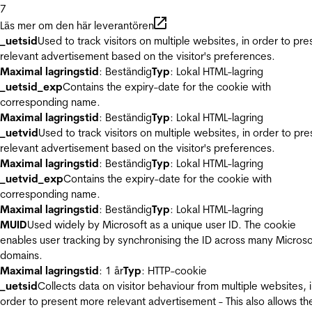
7
Läs mer om den här leverantören
_uetsid
Used to track visitors on multiple websites, in order to pre
relevant advertisement based on the visitor's preferences.
Maximal lagringstid
: Beständig
Typ
: Lokal HTML-lagring
_uetsid_exp
Contains the expiry-date for the cookie with
corresponding name.
Maximal lagringstid
: Beständig
Typ
: Lokal HTML-lagring
_uetvid
Used to track visitors on multiple websites, in order to pre
relevant advertisement based on the visitor's preferences.
Maximal lagringstid
: Beständig
Typ
: Lokal HTML-lagring
_uetvid_exp
Contains the expiry-date for the cookie with
corresponding name.
Maximal lagringstid
: Beständig
Typ
: Lokal HTML-lagring
MUID
Used widely by Microsoft as a unique user ID. The cookie
enables user tracking by synchronising the ID across many Microso
domains.
Maximal lagringstid
: 1 år
Typ
: HTTP-cookie
_uetsid
Collects data on visitor behaviour from multiple websites, 
order to present more relevant advertisement - This also allows th