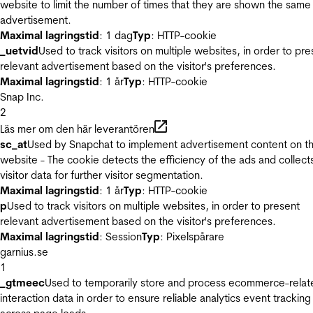
website to limit the number of times that they are shown the same
advertisement.
Maximal lagringstid
: 1 dag
Typ
: HTTP-cookie
_uetvid
Used to track visitors on multiple websites, in order to pre
relevant advertisement based on the visitor's preferences.
Maximal lagringstid
: 1 år
Typ
: HTTP-cookie
Snap Inc.
2
Läs mer om den här leverantören
sc_at
Used by Snapchat to implement advertisement content on t
website - The cookie detects the efficiency of the ads and collect
visitor data for further visitor segmentation.
Maximal lagringstid
: 1 år
Typ
: HTTP-cookie
p
Used to track visitors on multiple websites, in order to present
relevant advertisement based on the visitor's preferences.
Maximal lagringstid
: Session
Typ
: Pixelspårare
garnius.se
1
_gtmeec
Used to temporarily store and process ecommerce-relat
interaction data in order to ensure reliable analytics event tracking