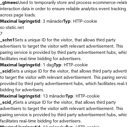
_gtmeec
Used to temporarily store and process ecommerce-relat
interaction data in order to ensure reliable analytics event tracking
across page loads.
Maximal lagringstid
: 3 månader
Typ
: HTTP-cookie
sc-static.net
7
_schn1
Sets a unique ID for the visitor, that allows third party
advertisers to target the visitor with relevant advertisement. This
pairing service is provided by third party advertisement hubs, whi
facilitates real-time bidding for advertisers.
Maximal lagringstid
: 1 dag
Typ
: HTTP-cookie
_scid
Sets a unique ID for the visitor, that allows third party advert
to target the visitor with relevant advertisement. This pairing servic
provided by third party advertisement hubs, which facilitates real-
bidding for advertisers.
Maximal lagringstid
: 13 månader
Typ
: HTTP-cookie
_scid_r
Sets a unique ID for the visitor, that allows third party
advertisers to target the visitor with relevant advertisement. This
pairing service is provided by third party advertisement hubs, whi
facilitates real-time bidding for advertisers.