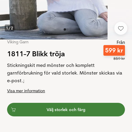
1
/
2
Viking Garn
Från
599
kr
1811-7 Blikk tröja
859
kr
Stickningskit med mönster och komplett
garnförbrukning för vald storlek. Mönster skickas via
e-post.;
Visa mer information
Välj storlek och färg