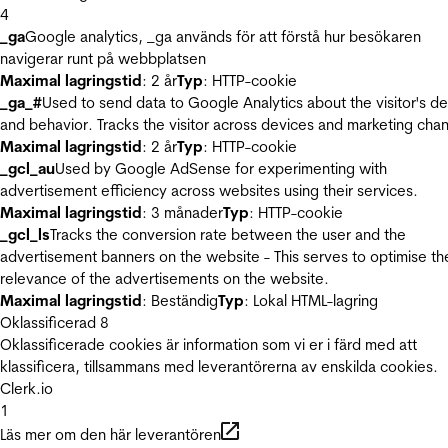
4
_ga
Google analytics, _ga används för att förstå hur besökaren
navigerar runt på webbplatsen
Maximal lagringstid
: 2 år
Typ
: HTTP-cookie
_ga_#
Used to send data to Google Analytics about the visitor's d
and behavior. Tracks the visitor across devices and marketing chan
Maximal lagringstid
: 2 år
Typ
: HTTP-cookie
_gcl_au
Used by Google AdSense for experimenting with
advertisement efficiency across websites using their services.
Maximal lagringstid
: 3 månader
Typ
: HTTP-cookie
_gcl_ls
Tracks the conversion rate between the user and the
advertisement banners on the website - This serves to optimise th
relevance of the advertisements on the website.
Maximal lagringstid
: Beständig
Typ
: Lokal HTML-lagring
Oklassificerad
8
Oklassificerade cookies är information som vi er i färd med att
klassificera, tillsammans med leverantörerna av enskilda cookies.
Clerk.io
1
Läs mer om den här leverantören