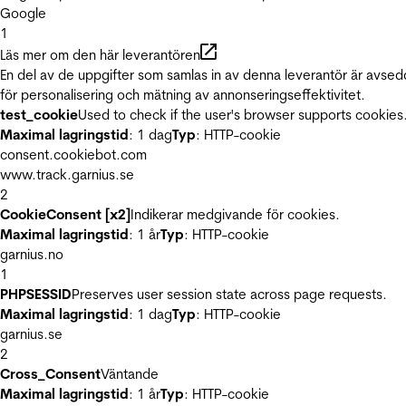
Google
1
Läs mer om den här leverantören
En del av de uppgifter som samlas in av denna leverantör är avse
för personalisering och mätning av annonseringseffektivitet.
test_cookie
Used to check if the user's browser supports cookies
Maximal lagringstid
: 1 dag
Typ
: HTTP-cookie
consent.cookiebot.com
www.track.garnius.se
2
CookieConsent [x2]
Indikerar medgivande för cookies.
Maximal lagringstid
: 1 år
Typ
: HTTP-cookie
garnius.no
1
PHPSESSID
Preserves user session state across page requests.
Maximal lagringstid
: 1 dag
Typ
: HTTP-cookie
garnius.se
2
Cross_Consent
Väntande
Maximal lagringstid
: 1 år
Typ
: HTTP-cookie