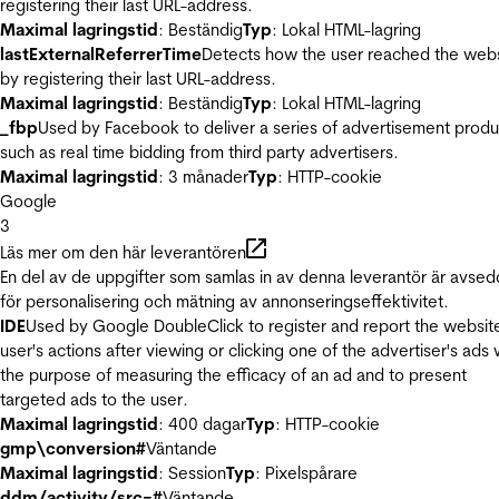
registering their last URL-address.
Maximal lagringstid
: Beständig
Typ
: Lokal HTML-lagring
lastExternalReferrerTime
Detects how the user reached the web
by registering their last URL-address.
Maximal lagringstid
: Beständig
Typ
: Lokal HTML-lagring
_fbp
Used by Facebook to deliver a series of advertisement produ
such as real time bidding from third party advertisers.
Maximal lagringstid
: 3 månader
Typ
: HTTP-cookie
Google
3
Läs mer om den här leverantören
En del av de uppgifter som samlas in av denna leverantör är avse
för personalisering och mätning av annonseringseffektivitet.
IDE
Used by Google DoubleClick to register and report the websit
user's actions after viewing or clicking one of the advertiser's ads 
the purpose of measuring the efficacy of an ad and to present
targeted ads to the user.
Maximal lagringstid
: 400 dagar
Typ
: HTTP-cookie
gmp\conversion#
Väntande
Maximal lagringstid
: Session
Typ
: Pixelspårare
ddm/activity/src=#
Väntande