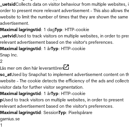
_uetsid
Collects data on visitor behaviour from multiple websites, 
order to present more relevant advertisement - This also allows th
website to limit the number of times that they are shown the same
advertisement.
Maximal lagringstid
: 1 dag
Typ
: HTTP-cookie
_uetvid
Used to track visitors on multiple websites, in order to pre
relevant advertisement based on the visitor's preferences.
Maximal lagringstid
: 1 år
Typ
: HTTP-cookie
Snap Inc.
2
Läs mer om den här leverantören
sc_at
Used by Snapchat to implement advertisement content on t
website - The cookie detects the efficiency of the ads and collect
visitor data for further visitor segmentation.
Maximal lagringstid
: 1 år
Typ
: HTTP-cookie
p
Used to track visitors on multiple websites, in order to present
relevant advertisement based on the visitor's preferences.
Maximal lagringstid
: Session
Typ
: Pixelspårare
garnius.se
1