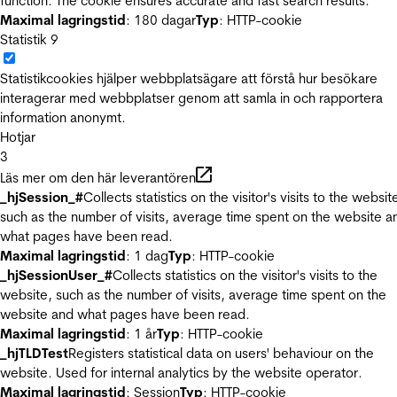
function. The cookie ensures accurate and fast search results.
Maximal lagringstid
: 180 dagar
Typ
: HTTP-cookie
Statistik
9
Statistikcookies hjälper webbplatsägare att förstå hur besökare
interagerar med webbplatser genom att samla in och rapportera
information anonymt.
Hotjar
3
Läs mer om den här leverantören
_hjSession_#
Collects statistics on the visitor's visits to the websit
such as the number of visits, average time spent on the website a
what pages have been read.
Maximal lagringstid
: 1 dag
Typ
: HTTP-cookie
_hjSessionUser_#
Collects statistics on the visitor's visits to the
website, such as the number of visits, average time spent on the
website and what pages have been read.
Maximal lagringstid
: 1 år
Typ
: HTTP-cookie
_hjTLDTest
Registers statistical data on users' behaviour on the
website. Used for internal analytics by the website operator.
Maximal lagringstid
: Session
Typ
: HTTP-cookie