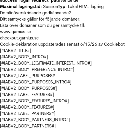
success_login_redirect_path
Väntande
Maximal lagringstid
: Session
Typ
: Lokal HTML-lagring
Domänöverskridande godkännande
2
Ditt samtycke gäller för följande domäner:
Lista över domäner som du ger samtycke till:
www.garnius.se
checkout.garnius.se
Cookie-deklaration uppdaterades senast 6/15/26 av
Cookiebot
[#IABV2_TITLE#]
[#IABV2_BODY_INTRO#]
[#IABV2_BODY_LEGITIMATE_INTEREST_INTRO#]
[#IABV2_BODY_PREFERENCE_INTRO#]
[#IABV2_LABEL_PURPOSES#]
[#IABV2_BODY_PURPOSES_INTRO#]
[#IABV2_BODY_PURPOSES#]
[#IABV2_LABEL_FEATURES#]
[#IABV2_BODY_FEATURES_INTRO#]
[#IABV2_BODY_FEATURES#]
[#IABV2_LABEL_PARTNERS#]
[#IABV2_BODY_PARTNERS_INTRO#]
[#IABV2_BODY_PARTNERS#]