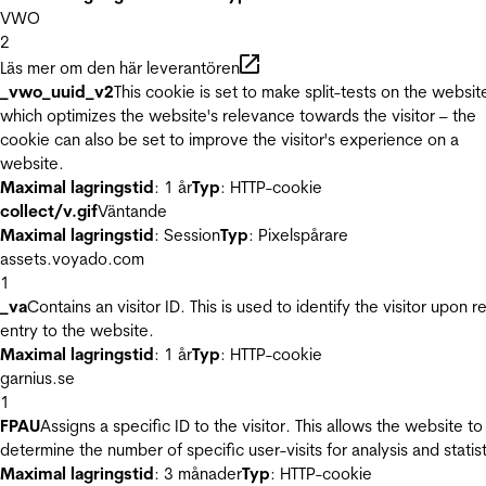
VWO
2
Läs mer om den här leverantören
_vwo_uuid_v2
This cookie is set to make split-tests on the websit
which optimizes the website's relevance towards the visitor – the
cookie can also be set to improve the visitor's experience on a
website.
Maximal lagringstid
: 1 år
Typ
: HTTP-cookie
collect/v.gif
Väntande
Maximal lagringstid
: Session
Typ
: Pixelspårare
assets.voyado.com
1
_va
Contains an visitor ID. This is used to identify the visitor upon r
entry to the website.
Maximal lagringstid
: 1 år
Typ
: HTTP-cookie
garnius.se
1
FPAU
Assigns a specific ID to the visitor. This allows the website to
determine the number of specific user-visits for analysis and statist
Maximal lagringstid
: 3 månader
Typ
: HTTP-cookie