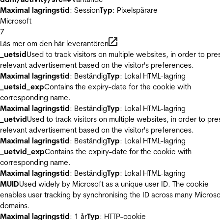
Maximal lagringstid
: Session
Typ
: Pixelspårare
Microsoft
7
Läs mer om den här leverantören
_uetsid
Used to track visitors on multiple websites, in order to pre
relevant advertisement based on the visitor's preferences.
Maximal lagringstid
: Beständig
Typ
: Lokal HTML-lagring
_uetsid_exp
Contains the expiry-date for the cookie with
corresponding name.
Maximal lagringstid
: Beständig
Typ
: Lokal HTML-lagring
_uetvid
Used to track visitors on multiple websites, in order to pre
relevant advertisement based on the visitor's preferences.
Maximal lagringstid
: Beständig
Typ
: Lokal HTML-lagring
_uetvid_exp
Contains the expiry-date for the cookie with
corresponding name.
Maximal lagringstid
: Beständig
Typ
: Lokal HTML-lagring
MUID
Used widely by Microsoft as a unique user ID. The cookie
enables user tracking by synchronising the ID across many Microso
domains.
Maximal lagringstid
: 1 år
Typ
: HTTP-cookie