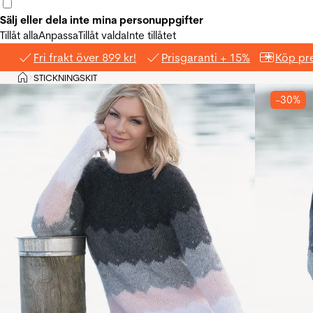
Sälj eller dela inte mina personuppgifter
Tillåt alla
Anpassa
Tillåt valda
Inte tillåtet
Fri frakt över 899 kr!
Prisgaranti + 15%
Köp pre
Hem
STICKNINGSKIT
>
-30%