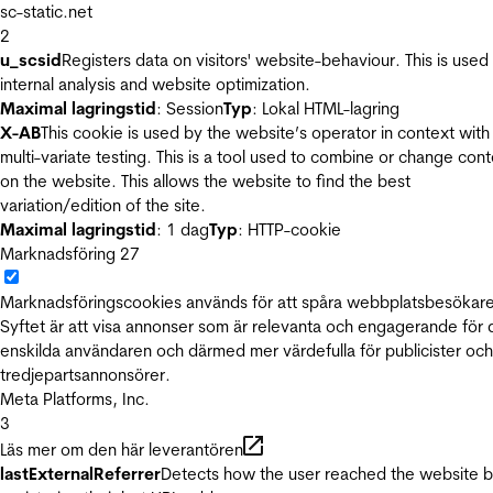
sc-static.net
2
u_scsid
Registers data on visitors' website-behaviour. This is used 
internal analysis and website optimization.
Maximal lagringstid
: Session
Typ
: Lokal HTML-lagring
X-AB
This cookie is used by the website’s operator in context with
multi-variate testing. This is a tool used to combine or change con
on the website. This allows the website to find the best
variation/edition of the site.
Maximal lagringstid
: 1 dag
Typ
: HTTP-cookie
Marknadsföring
27
Marknadsföringscookies används för att spåra webbplatsbesökare
Syftet är att visa annonser som är relevanta och engagerande för
enskilda användaren och därmed mer värdefulla för publicister och
tredjepartsannonsörer.
Meta Platforms, Inc.
3
Läs mer om den här leverantören
lastExternalReferrer
Detects how the user reached the website 