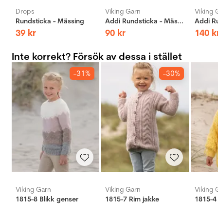
Drops
Viking Garn
Viking 
Rundsticka - Mässing
Addi Rundsticka - Mässing
39
kr
90
kr
140
k
Inte korrekt? Försök av dessa i stället
-31%
-30%
Viking Garn
Viking Garn
Viking 
1815-8 Blikk genser
1815-7 Rim jakke
1815-4