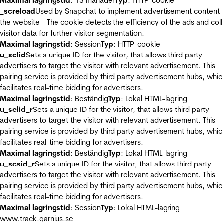
Maximal lagringstid
: 13 månader
Typ
: HTTP-cookie
_screload
Used by Snapchat to implement advertisement content
the website - The cookie detects the efficiency of the ads and col
visitor data for further visitor segmentation.
Maximal lagringstid
: Session
Typ
: HTTP-cookie
u_sclid
Sets a unique ID for the visitor, that allows third party
advertisers to target the visitor with relevant advertisement. This
pairing service is provided by third party advertisement hubs, whi
facilitates real-time bidding for advertisers.
Maximal lagringstid
: Beständig
Typ
: Lokal HTML-lagring
u_sclid_r
Sets a unique ID for the visitor, that allows third party
advertisers to target the visitor with relevant advertisement. This
pairing service is provided by third party advertisement hubs, whi
facilitates real-time bidding for advertisers.
Maximal lagringstid
: Beständig
Typ
: Lokal HTML-lagring
u_scsid_r
Sets a unique ID for the visitor, that allows third party
advertisers to target the visitor with relevant advertisement. This
pairing service is provided by third party advertisement hubs, whi
facilitates real-time bidding for advertisers.
Maximal lagringstid
: Session
Typ
: Lokal HTML-lagring
www.track.garnius.se