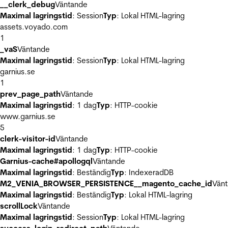
__clerk_debug
Väntande
Maximal lagringstid
: Session
Typ
: Lokal HTML-lagring
assets.voyado.com
1
_vaS
Väntande
Maximal lagringstid
: Session
Typ
: Lokal HTML-lagring
garnius.se
1
prev_page_path
Väntande
Maximal lagringstid
: 1 dag
Typ
: HTTP-cookie
www.garnius.se
5
clerk-visitor-id
Väntande
Maximal lagringstid
: 1 dag
Typ
: HTTP-cookie
Garnius-cache#apollogql
Väntande
Maximal lagringstid
: Beständig
Typ
: IndexeradDB
M2_VENIA_BROWSER_PERSISTENCE__magento_cache_id
Vän
Maximal lagringstid
: Beständig
Typ
: Lokal HTML-lagring
scrollLock
Väntande
Maximal lagringstid
: Session
Typ
: Lokal HTML-lagring