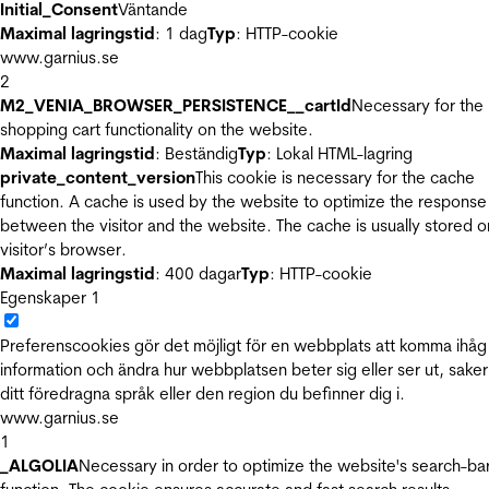
Initial_Consent
Väntande
Maximal lagringstid
: 1 dag
Typ
: HTTP-cookie
www.garnius.se
2
M2_VENIA_BROWSER_PERSISTENCE__cartId
Necessary for the
shopping cart functionality on the website.
Maximal lagringstid
: Beständig
Typ
: Lokal HTML-lagring
private_content_version
This cookie is necessary for the cache
function. A cache is used by the website to optimize the response
between the visitor and the website. The cache is usually stored o
visitor’s browser.
Maximal lagringstid
: 400 dagar
Typ
: HTTP-cookie
Egenskaper
1
Preferenscookies gör det möjligt för en webbplats att komma ihåg
information och ändra hur webbplatsen beter sig eller ser ut, sake
ditt föredragna språk eller den region du befinner dig i.
www.garnius.se
1
_ALGOLIA
Necessary in order to optimize the website's search-ba