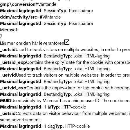
gmp\conversion#
Väntande
Maximal lagringstid
: Session
Typ
: Pixelspårare
ddm/activity/src=#
Väntande
Maximal lagringstid
: Session
Typ
: Pixelspårare
Microsoft
7
Läs mer om den här leverantören
_uetsid
Used to track visitors on multiple websites, in order to pr
Maximal lagringstid
: Beständig
Typ
: Lokal HTML-lagring
_uetsid_exp
Contains the expiry-date for the cookie with corres
Maximal lagringstid
: Beständig
Typ
: Lokal HTML-lagring
_uetvid
Used to track visitors on multiple websites, in order to pr
Maximal lagringstid
: Beständig
Typ
: Lokal HTML-lagring
_uetvid_exp
Contains the expiry-date for the cookie with corres
Maximal lagringstid
: Beständig
Typ
: Lokal HTML-lagring
MUID
Used widely by Microsoft as a unique user ID. The cookie en
Maximal lagringstid
: 1 år
Typ
: HTTP-cookie
_uetsid
Collects data on visitor behaviour from multiple websites, 
same advertisement.
Maximal lagringstid
: 1 dag
Typ
: HTTP-cookie