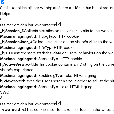
Statistikcookies hjälper webbplatsägare att förstå hur besökare 
Hotjar
5
Läs mer om den här leverantören
_hjSession_#
Collects statistics on the visitor's visits to the we
Maximal lagringstid
: 1 dag
Typ
: HTTP-cookie
_hjSessionUser_#
Collects statistics on the visitor's visits to t
Maximal lagringstid
: 1 år
Typ
: HTTP-cookie
_hjTLDTest
Registers statistical data on users' behaviour on the we
Maximal lagringstid
: Session
Typ
: HTTP-cookie
hjActiveViewportIds
This cookie contains an ID string on the curr
visitor's experience.
Maximal lagringstid
: Beständig
Typ
: Lokal HTML-lagring
hjViewportId
Saves the user's screen size in order to adjust the s
Maximal lagringstid
: Session
Typ
: Lokal HTML-lagring
VWO
3
Läs mer om den här leverantören
_vwo_uuid_v2
This cookie is set to make split-tests on the websi