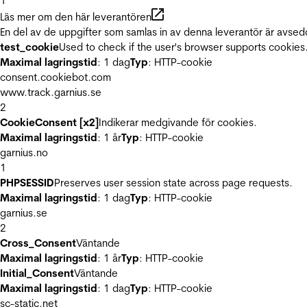
1
Läs mer om den här leverantören
En del av de uppgifter som samlas in av denna leverantör är avsed
test_cookie
Used to check if the user's browser supports cookies
Maximal lagringstid
: 1 dag
Typ
: HTTP-cookie
consent.cookiebot.com
www.track.garnius.se
2
CookieConsent [x2]
Indikerar medgivande för cookies.
Maximal lagringstid
: 1 år
Typ
: HTTP-cookie
garnius.no
1
PHPSESSID
Preserves user session state across page requests.
Maximal lagringstid
: 1 dag
Typ
: HTTP-cookie
garnius.se
2
Cross_Consent
Väntande
Maximal lagringstid
: 1 år
Typ
: HTTP-cookie
Initial_Consent
Väntande
Maximal lagringstid
: 1 dag
Typ
: HTTP-cookie
sc-static.net