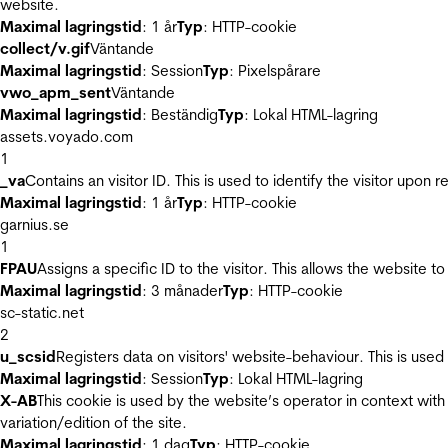
website.
Maximal lagringstid
: 1 år
Typ
: HTTP-cookie
collect/v.gif
Väntande
Maximal lagringstid
: Session
Typ
: Pixelspårare
vwo_apm_sent
Väntande
Maximal lagringstid
: Beständig
Typ
: Lokal HTML-lagring
assets.voyado.com
1
_va
Contains an visitor ID. This is used to identify the visitor upon 
Maximal lagringstid
: 1 år
Typ
: HTTP-cookie
garnius.se
1
FPAU
Assigns a specific ID to the visitor. This allows the website to
Maximal lagringstid
: 3 månader
Typ
: HTTP-cookie
sc-static.net
2
u_scsid
Registers data on visitors' website-behaviour. This is used 
Maximal lagringstid
: Session
Typ
: Lokal HTML-lagring
X-AB
This cookie is used by the website’s operator in context with 
variation/edition of the site.
Maximal lagringstid
: 1 dag
Typ
: HTTP-cookie