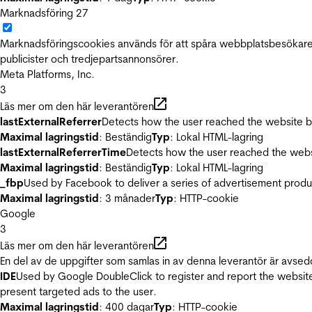
Marknadsföring
27
Marknadsföringscookies används för att spåra webbplatsbesökare.
publicister och tredjepartsannonsörer.
Meta Platforms, Inc.
3
Läs mer om den här leverantören
lastExternalReferrer
Detects how the user reached the website by 
Maximal lagringstid
: Beständig
Typ
: Lokal HTML-lagring
lastExternalReferrerTime
Detects how the user reached the websi
Maximal lagringstid
: Beständig
Typ
: Lokal HTML-lagring
_fbp
Used by Facebook to deliver a series of advertisement product
Maximal lagringstid
: 3 månader
Typ
: HTTP-cookie
Google
3
Läs mer om den här leverantören
En del av de uppgifter som samlas in av denna leverantör är avsed
IDE
Used by Google DoubleClick to register and report the website u
present targeted ads to the user.
Maximal lagringstid
: 400 dagar
Typ
: HTTP-cookie