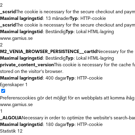
2
_scsrid
The cookie is necessary for the secure checkout and payme
Maximal lagringstid
: 13 månader
Typ
: HTTP-cookie
_scsrid
The cookie is necessary for the secure checkout and payme
Maximal lagringstid
: Beständig
Typ
: Lokal HTML-lagring
www.garnius.se
2
M2_VENIA_BROWSER_PERSISTENCE__cartId
Necessary for the 
Maximal lagringstid
: Beständig
Typ
: Lokal HTML-lagring
private_content_version
This cookie is necessary for the cache 
stored on the visitor’s browser.
Maximal lagringstid
: 400 dagar
Typ
: HTTP-cookie
Egenskaper
1
Preferenscookies gör det möjligt för en webbplats att komma ihåg i
www.garnius.se
1
_ALGOLIA
Necessary in order to optimize the website's search-bar
Maximal lagringstid
: 180 dagar
Typ
: HTTP-cookie
Statistik
12