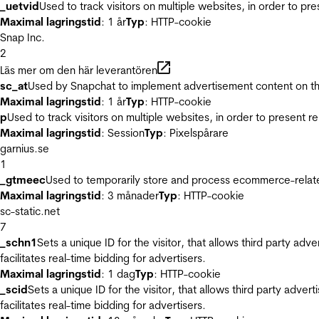
_uetvid
Used to track visitors on multiple websites, in order to pr
Maximal lagringstid
: 1 år
Typ
: HTTP-cookie
Snap Inc.
2
Läs mer om den här leverantören
sc_at
Used by Snapchat to implement advertisement content on the w
Maximal lagringstid
: 1 år
Typ
: HTTP-cookie
p
Used to track visitors on multiple websites, in order to present 
Maximal lagringstid
: Session
Typ
: Pixelspårare
garnius.se
1
_gtmeec
Used to temporarily store and process ecommerce-related 
Maximal lagringstid
: 3 månader
Typ
: HTTP-cookie
sc-static.net
7
_schn1
Sets a unique ID for the visitor, that allows third party adv
facilitates real-time bidding for advertisers.
Maximal lagringstid
: 1 dag
Typ
: HTTP-cookie
_scid
Sets a unique ID for the visitor, that allows third party adver
facilitates real-time bidding for advertisers.