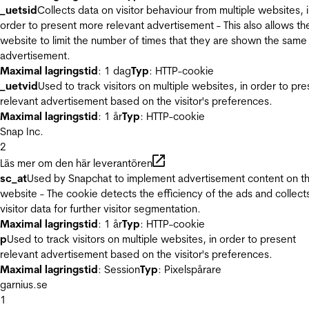
_uetsid
Collects data on visitor behaviour from multiple websites, 
order to present more relevant advertisement - This also allows th
website to limit the number of times that they are shown the same
advertisement.
Maximal lagringstid
: 1 dag
Typ
: HTTP-cookie
_uetvid
Used to track visitors on multiple websites, in order to pre
relevant advertisement based on the visitor's preferences.
Maximal lagringstid
: 1 år
Typ
: HTTP-cookie
Snap Inc.
2
Läs mer om den här leverantören
sc_at
Used by Snapchat to implement advertisement content on t
website - The cookie detects the efficiency of the ads and collect
visitor data for further visitor segmentation.
Maximal lagringstid
: 1 år
Typ
: HTTP-cookie
p
Used to track visitors on multiple websites, in order to present
relevant advertisement based on the visitor's preferences.
Maximal lagringstid
: Session
Typ
: Pixelspårare
garnius.se
1