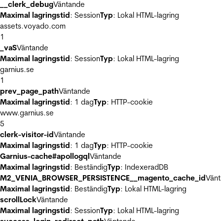
__clerk_debug
Väntande
Maximal lagringstid
: Session
Typ
: Lokal HTML-lagring
assets.voyado.com
1
_vaS
Väntande
Maximal lagringstid
: Session
Typ
: Lokal HTML-lagring
garnius.se
1
prev_page_path
Väntande
Maximal lagringstid
: 1 dag
Typ
: HTTP-cookie
www.garnius.se
5
clerk-visitor-id
Väntande
Maximal lagringstid
: 1 dag
Typ
: HTTP-cookie
Garnius-cache#apollogql
Väntande
Maximal lagringstid
: Beständig
Typ
: IndexeradDB
M2_VENIA_BROWSER_PERSISTENCE__magento_cache_id
Vän
Maximal lagringstid
: Beständig
Typ
: Lokal HTML-lagring
scrollLock
Väntande
Maximal lagringstid
: Session
Typ
: Lokal HTML-lagring