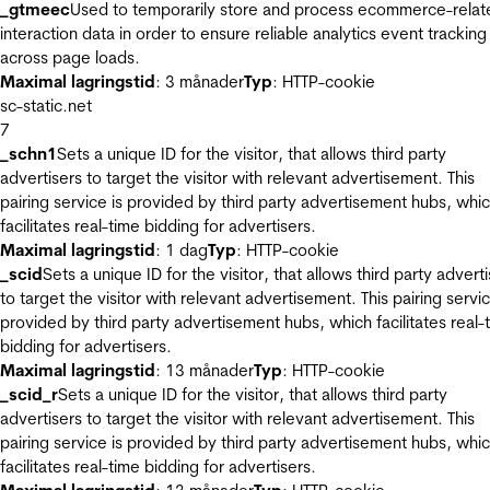
_gtmeec
Used to temporarily store and process ecommerce-relat
interaction data in order to ensure reliable analytics event tracking
across page loads.
Maximal lagringstid
: 3 månader
Typ
: HTTP-cookie
sc-static.net
7
_schn1
Sets a unique ID for the visitor, that allows third party
advertisers to target the visitor with relevant advertisement. This
pairing service is provided by third party advertisement hubs, whi
facilitates real-time bidding for advertisers.
Maximal lagringstid
: 1 dag
Typ
: HTTP-cookie
_scid
Sets a unique ID for the visitor, that allows third party advert
to target the visitor with relevant advertisement. This pairing servic
provided by third party advertisement hubs, which facilitates real-
bidding for advertisers.
Maximal lagringstid
: 13 månader
Typ
: HTTP-cookie
_scid_r
Sets a unique ID for the visitor, that allows third party
advertisers to target the visitor with relevant advertisement. This
pairing service is provided by third party advertisement hubs, whi
facilitates real-time bidding for advertisers.