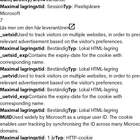
Maximal lagringstid
: Session
Typ
: Pixelspårare
Microsoft
7
Läs mer om den här leverantören
_uetsid
Used to track visitors on multiple websites, in order to pre
relevant advertisement based on the visitor's preferences.
Maximal lagringstid
: Beständig
Typ
: Lokal HTML-lagring
_uetsid_exp
Contains the expiry-date for the cookie with
corresponding name.
Maximal lagringstid
: Beständig
Typ
: Lokal HTML-lagring
_uetvid
Used to track visitors on multiple websites, in order to pre
relevant advertisement based on the visitor's preferences.
Maximal lagringstid
: Beständig
Typ
: Lokal HTML-lagring
_uetvid_exp
Contains the expiry-date for the cookie with
corresponding name.
Maximal lagringstid
: Beständig
Typ
: Lokal HTML-lagring
MUID
Used widely by Microsoft as a unique user ID. The cookie
enables user tracking by synchronising the ID across many Microso
domains.
Maximal lagringstid
: 1 år
Typ
: HTTP-cookie