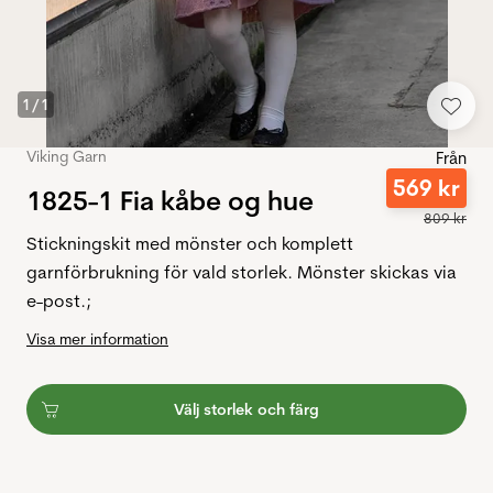
1
/
1
Viking Garn
Från
569
kr
1825-1 Fia kåbe og hue
809
kr
Stickningskit med mönster och komplett
garnförbrukning för vald storlek. Mönster skickas via
e-post.;
Visa mer information
Välj storlek och färg