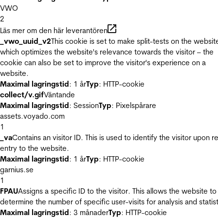
VWO
2
Läs mer om den här leverantören
_vwo_uuid_v2
This cookie is set to make split-tests on the websit
which optimizes the website's relevance towards the visitor – the
cookie can also be set to improve the visitor's experience on a
website.
Maximal lagringstid
: 1 år
Typ
: HTTP-cookie
collect/v.gif
Väntande
Maximal lagringstid
: Session
Typ
: Pixelspårare
assets.voyado.com
1
_va
Contains an visitor ID. This is used to identify the visitor upon r
entry to the website.
Maximal lagringstid
: 1 år
Typ
: HTTP-cookie
garnius.se
1
FPAU
Assigns a specific ID to the visitor. This allows the website to
determine the number of specific user-visits for analysis and statist
Maximal lagringstid
: 3 månader
Typ
: HTTP-cookie