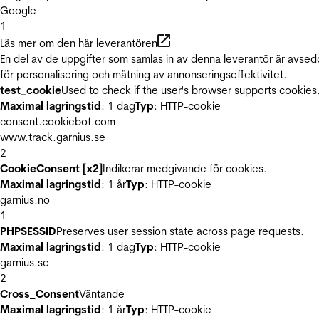
Google
1
Läs mer om den här leverantören
En del av de uppgifter som samlas in av denna leverantör är avse
för personalisering och mätning av annonseringseffektivitet.
test_cookie
Used to check if the user's browser supports cookies
Maximal lagringstid
: 1 dag
Typ
: HTTP-cookie
consent.cookiebot.com
www.track.garnius.se
2
CookieConsent [x2]
Indikerar medgivande för cookies.
Maximal lagringstid
: 1 år
Typ
: HTTP-cookie
garnius.no
1
PHPSESSID
Preserves user session state across page requests.
Maximal lagringstid
: 1 dag
Typ
: HTTP-cookie
garnius.se
2
Cross_Consent
Väntande
Maximal lagringstid
: 1 år
Typ
: HTTP-cookie