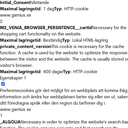
Initial_Consent
Väntande
Maximal lagringstid
: 1 dag
Typ
: HTTP-cookie
www.garnius.se
2
M2_VENIA_BROWSER_PERSISTENCE__cartId
Necessary for the
shopping cart functionality on the website.
Maximal lagringstid
: Beständig
Typ
: Lokal HTML-lagring
private_content_version
This cookie is necessary for the cache
function. A cache is used by the website to optimize the response
between the visitor and the website. The cache is usually stored o
visitor’s browser.
Maximal lagringstid
: 400 dagar
Typ
: HTTP-cookie
Egenskaper
1
Preferenscookies gör det möjligt för en webbplats att komma ihåg
information och ändra hur webbplatsen beter sig eller ser ut, sake
ditt föredragna språk eller den region du befinner dig i.
www.garnius.se
1
_ALGOLIA
Necessary in order to optimize the website's search-ba