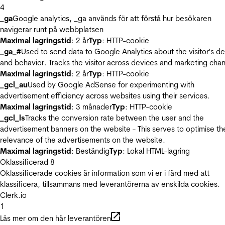
4
_ga
Google analytics, _ga används för att förstå hur besökaren
navigerar runt på webbplatsen
Maximal lagringstid
: 2 år
Typ
: HTTP-cookie
_ga_#
Used to send data to Google Analytics about the visitor's d
and behavior. Tracks the visitor across devices and marketing chan
Maximal lagringstid
: 2 år
Typ
: HTTP-cookie
_gcl_au
Used by Google AdSense for experimenting with
advertisement efficiency across websites using their services.
Maximal lagringstid
: 3 månader
Typ
: HTTP-cookie
_gcl_ls
Tracks the conversion rate between the user and the
advertisement banners on the website - This serves to optimise th
relevance of the advertisements on the website.
Maximal lagringstid
: Beständig
Typ
: Lokal HTML-lagring
Oklassificerad
8
Oklassificerade cookies är information som vi er i färd med att
klassificera, tillsammans med leverantörerna av enskilda cookies.
Clerk.io
1
Läs mer om den här leverantören