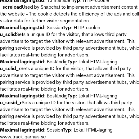
Maximal lagringstid
: 13 månader
Typ
: HTTP-cookie
_screload
Used by Snapchat to implement advertisement content
the website - The cookie detects the efficiency of the ads and col
visitor data for further visitor segmentation.
Maximal lagringstid
: Session
Typ
: HTTP-cookie
u_sclid
Sets a unique ID for the visitor, that allows third party
advertisers to target the visitor with relevant advertisement. This
pairing service is provided by third party advertisement hubs, whi
facilitates real-time bidding for advertisers.
Maximal lagringstid
: Beständig
Typ
: Lokal HTML-lagring
u_sclid_r
Sets a unique ID for the visitor, that allows third party
advertisers to target the visitor with relevant advertisement. This
pairing service is provided by third party advertisement hubs, whi
facilitates real-time bidding for advertisers.
Maximal lagringstid
: Beständig
Typ
: Lokal HTML-lagring
u_scsid_r
Sets a unique ID for the visitor, that allows third party
advertisers to target the visitor with relevant advertisement. This
pairing service is provided by third party advertisement hubs, whi
facilitates real-time bidding for advertisers.
Maximal lagringstid
: Session
Typ
: Lokal HTML-lagring
www.track.garnius.se