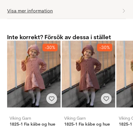
Visa mer information
Inte korrekt? Försök av dessa i stället
-30%
-30%
Viking Garn
Viking Garn
Viking 
1825-1 Fia kåbe og hue
1825-1 Fia kåbe og hue
1825-1