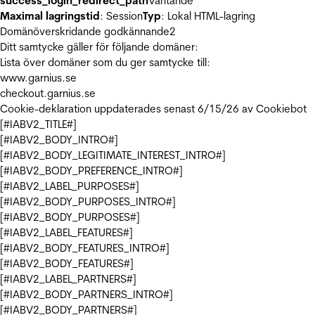
success_login_redirect_path
Väntande
Maximal lagringstid
: Session
Typ
: Lokal HTML-lagring
Domänöverskridande godkännande
2
Ditt samtycke gäller för följande domäner:
Lista över domäner som du ger samtycke till:
www.garnius.se
checkout.garnius.se
Cookie-deklaration uppdaterades senast 6/15/26 av
Cookiebot
[#IABV2_TITLE#]
[#IABV2_BODY_INTRO#]
[#IABV2_BODY_LEGITIMATE_INTEREST_INTRO#]
[#IABV2_BODY_PREFERENCE_INTRO#]
[#IABV2_LABEL_PURPOSES#]
[#IABV2_BODY_PURPOSES_INTRO#]
[#IABV2_BODY_PURPOSES#]
[#IABV2_LABEL_FEATURES#]
[#IABV2_BODY_FEATURES_INTRO#]
[#IABV2_BODY_FEATURES#]
[#IABV2_LABEL_PARTNERS#]
[#IABV2_BODY_PARTNERS_INTRO#]
[#IABV2_BODY_PARTNERS#]