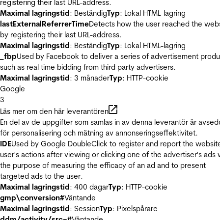
registering their last URL-address.
Maximal lagringstid
: Beständig
Typ
: Lokal HTML-lagring
lastExternalReferrerTime
Detects how the user reached the web
by registering their last URL-address.
Maximal lagringstid
: Beständig
Typ
: Lokal HTML-lagring
_fbp
Used by Facebook to deliver a series of advertisement produ
such as real time bidding from third party advertisers.
Maximal lagringstid
: 3 månader
Typ
: HTTP-cookie
Google
3
Läs mer om den här leverantören
En del av de uppgifter som samlas in av denna leverantör är avse
för personalisering och mätning av annonseringseffektivitet.
IDE
Used by Google DoubleClick to register and report the websit
user's actions after viewing or clicking one of the advertiser's ads 
the purpose of measuring the efficacy of an ad and to present
targeted ads to the user.
Maximal lagringstid
: 400 dagar
Typ
: HTTP-cookie
gmp\conversion#
Väntande
Maximal lagringstid
: Session
Typ
: Pixelspårare
ddm/activity/src=#
Väntande