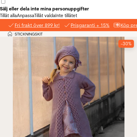
Sälj eller dela inte mina personuppgifter
Tillåt alla
Anpassa
Tillåt valda
Inte tillåtet
Fri frakt över 899 kr!
Prisgaranti + 15%
Köp pre
Hem
STICKNINGSKIT
>
-30%