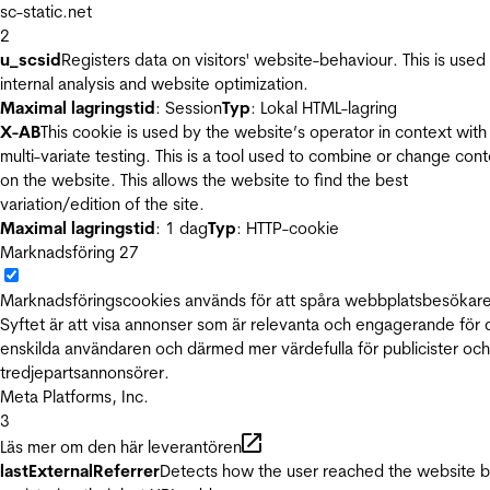
sc-static.net
2
u_scsid
Registers data on visitors' website-behaviour. This is used 
internal analysis and website optimization.
Maximal lagringstid
: Session
Typ
: Lokal HTML-lagring
X-AB
This cookie is used by the website’s operator in context with
multi-variate testing. This is a tool used to combine or change con
on the website. This allows the website to find the best
variation/edition of the site.
Maximal lagringstid
: 1 dag
Typ
: HTTP-cookie
Marknadsföring
27
Marknadsföringscookies används för att spåra webbplatsbesökare
Syftet är att visa annonser som är relevanta och engagerande för
enskilda användaren och därmed mer värdefulla för publicister och
tredjepartsannonsörer.
Meta Platforms, Inc.
3
Läs mer om den här leverantören
lastExternalReferrer
Detects how the user reached the website 