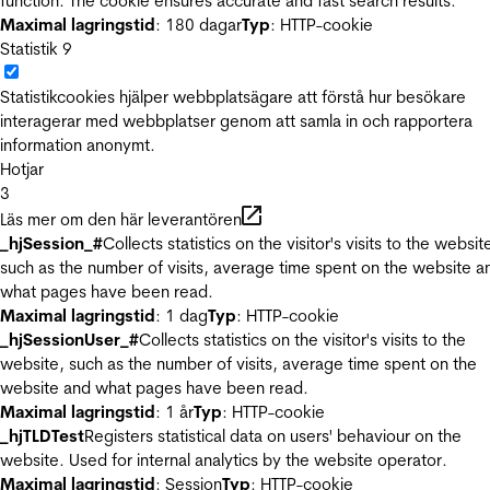
function. The cookie ensures accurate and fast search results.
Maximal lagringstid
: 180 dagar
Typ
: HTTP-cookie
Statistik
9
Statistikcookies hjälper webbplatsägare att förstå hur besökare
interagerar med webbplatser genom att samla in och rapportera
information anonymt.
Hotjar
3
Läs mer om den här leverantören
_hjSession_#
Collects statistics on the visitor's visits to the websit
such as the number of visits, average time spent on the website a
what pages have been read.
Maximal lagringstid
: 1 dag
Typ
: HTTP-cookie
_hjSessionUser_#
Collects statistics on the visitor's visits to the
website, such as the number of visits, average time spent on the
website and what pages have been read.
Maximal lagringstid
: 1 år
Typ
: HTTP-cookie
_hjTLDTest
Registers statistical data on users' behaviour on the
website. Used for internal analytics by the website operator.
Maximal lagringstid
: Session
Typ
: HTTP-cookie