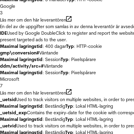
Google
3
Läs mer om den här leverantören
En del av de uppgifter som samlas in av denna leverantör är avsed
IDE
Used by Google DoubleClick to register and report the website u
present targeted ads to the user.
Maximal lagringstid
: 400 dagar
Typ
: HTTP-cookie
gmp\conversion#
Väntande
Maximal lagringstid
: Session
Typ
: Pixelspårare
ddm/activity/src=#
Väntande
Maximal lagringstid
: Session
Typ
: Pixelspårare
Microsoft
7
Läs mer om den här leverantören
_uetsid
Used to track visitors on multiple websites, in order to pr
Maximal lagringstid
: Beständig
Typ
: Lokal HTML-lagring
_uetsid_exp
Contains the expiry-date for the cookie with corres
Maximal lagringstid
: Beständig
Typ
: Lokal HTML-lagring
_uetvid
Used to track visitors on multiple websites, in order to pr
Maximal lagringstid
: Beständig
Typ
: Lokal HTML-lagring