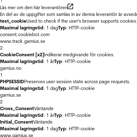
1
Läs mer om den här leverantören
En del av de uppgifter som samlas in av denna leverantör är avsed
test_cookie
Used to check if the user's browser supports cookies
Maximal lagringstid
: 1 dag
Typ
: HTTP-cookie
consent.cookiebot.com
www.track.garnius.se
2
CookieConsent [x2]
Indikerar medgivande för cookies.
Maximal lagringstid
: 1 år
Typ
: HTTP-cookie
garnius.no
1
PHPSESSID
Preserves user session state across page requests.
Maximal lagringstid
: 1 dag
Typ
: HTTP-cookie
garnius.se
2
Cross_Consent
Väntande
Maximal lagringstid
: 1 år
Typ
: HTTP-cookie
Initial_Consent
Väntande
Maximal lagringstid
: 1 dag
Typ
: HTTP-cookie
www.garnius.se