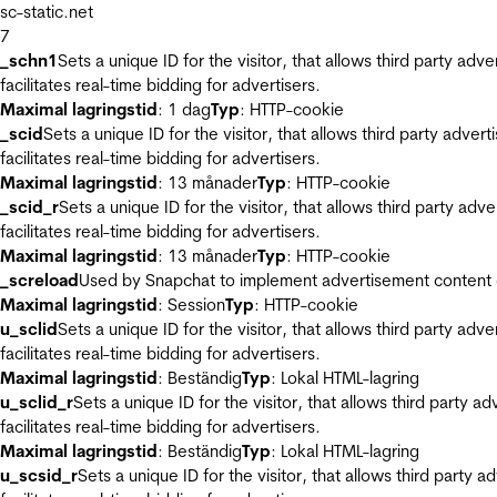
sc-static.net
7
_schn1
Sets a unique ID for the visitor, that allows third party adv
facilitates real-time bidding for advertisers.
Maximal lagringstid
: 1 dag
Typ
: HTTP-cookie
_scid
Sets a unique ID for the visitor, that allows third party adver
facilitates real-time bidding for advertisers.
Maximal lagringstid
: 13 månader
Typ
: HTTP-cookie
_scid_r
Sets a unique ID for the visitor, that allows third party adv
facilitates real-time bidding for advertisers.
Maximal lagringstid
: 13 månader
Typ
: HTTP-cookie
_screload
Used by Snapchat to implement advertisement content on 
Maximal lagringstid
: Session
Typ
: HTTP-cookie
u_sclid
Sets a unique ID for the visitor, that allows third party adv
facilitates real-time bidding for advertisers.
Maximal lagringstid
: Beständig
Typ
: Lokal HTML-lagring
u_sclid_r
Sets a unique ID for the visitor, that allows third party a
facilitates real-time bidding for advertisers.
Maximal lagringstid
: Beständig
Typ
: Lokal HTML-lagring
u_scsid_r
Sets a unique ID for the visitor, that allows third party 