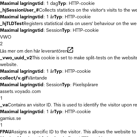
Maximal lagringstid
: 1 dag
Typ
: HTTP-cookie
_hjSessionUser_#
Collects statistics on the visitor's visits to t
Maximal lagringstid
: 1 år
Typ
: HTTP-cookie
_hjTLDTest
Registers statistical data on users' behaviour on the we
Maximal lagringstid
: Session
Typ
: HTTP-cookie
VWO
2
Läs mer om den här leverantören
_vwo_uuid_v2
This cookie is set to make split-tests on the websi
website.
Maximal lagringstid
: 1 år
Typ
: HTTP-cookie
collect/v.gif
Väntande
Maximal lagringstid
: Session
Typ
: Pixelspårare
assets.voyado.com
1
_va
Contains an visitor ID. This is used to identify the visitor upon 
Maximal lagringstid
: 1 år
Typ
: HTTP-cookie
garnius.se
1
FPAU
Assigns a specific ID to the visitor. This allows the website to