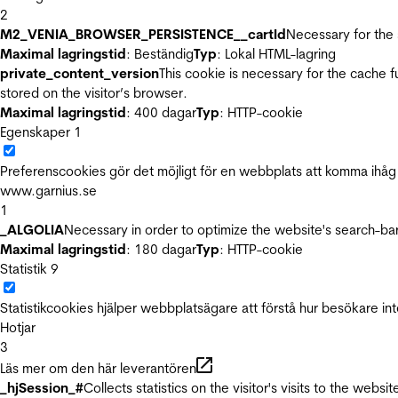
2
M2_VENIA_BROWSER_PERSISTENCE__cartId
Necessary for the 
Maximal lagringstid
: Beständig
Typ
: Lokal HTML-lagring
private_content_version
This cookie is necessary for the cache 
stored on the visitor’s browser.
Maximal lagringstid
: 400 dagar
Typ
: HTTP-cookie
Egenskaper
1
Preferenscookies gör det möjligt för en webbplats att komma ihåg i
www.garnius.se
1
_ALGOLIA
Necessary in order to optimize the website's search-bar
Maximal lagringstid
: 180 dagar
Typ
: HTTP-cookie
Statistik
9
Statistikcookies hjälper webbplatsägare att förstå hur besökare 
Hotjar
3
Läs mer om den här leverantören
_hjSession_#
Collects statistics on the visitor's visits to the we