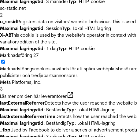
Maximal lagringstid
: 3 månader
Typ
: HTTP-cookie
sc-static.net
2
u_scsid
Registers data on visitors' website-behaviour. This is used 
Maximal lagringstid
: Session
Typ
: Lokal HTML-lagring
X-AB
This cookie is used by the website’s operator in context with 
variation/edition of the site.
Maximal lagringstid
: 1 dag
Typ
: HTTP-cookie
Marknadsföring
27
Marknadsföringscookies används för att spåra webbplatsbesökare.
publicister och tredjepartsannonsörer.
Meta Platforms, Inc.
3
Läs mer om den här leverantören
lastExternalReferrer
Detects how the user reached the website by 
Maximal lagringstid
: Beständig
Typ
: Lokal HTML-lagring
lastExternalReferrerTime
Detects how the user reached the websi
Maximal lagringstid
: Beständig
Typ
: Lokal HTML-lagring
_fbp
Used by Facebook to deliver a series of advertisement product
Maximal lagringstid
: 3 månader
Typ
: HTTP-cookie