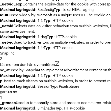
_uetvid_exp
Contains the expiry-date for the cookie with corres
Maximal lagringstid
: Beständig
Typ
: Lokal HTML-lagring
MUID
Used widely by Microsoft as a unique user ID. The cookie en
Maximal lagringstid
: 1 år
Typ
: HTTP-cookie
_uetsid
Collects data on visitor behaviour from multiple websites, 
same advertisement.
Maximal lagringstid
: 1 dag
Typ
: HTTP-cookie
_uetvid
Used to track visitors on multiple websites, in order to pr
Maximal lagringstid
: 1 år
Typ
: HTTP-cookie
Snap Inc.
2
Läs mer om den här leverantören
sc_at
Used by Snapchat to implement advertisement content on the w
Maximal lagringstid
: 1 år
Typ
: HTTP-cookie
p
Used to track visitors on multiple websites, in order to present 
Maximal lagringstid
: Session
Typ
: Pixelspårare
garnius.se
1
_gtmeec
Used to temporarily store and process ecommerce-related 
Maximal lagringstid
: 3 månader
Typ
: HTTP-cookie