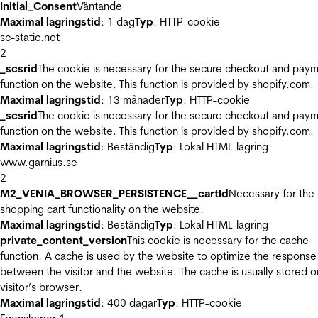
Initial_Consent
Väntande
Maximal lagringstid
: 1 dag
Typ
: HTTP-cookie
sc-static.net
2
_scsrid
The cookie is necessary for the secure checkout and pay
function on the website. This function is provided by shopify.com.
Maximal lagringstid
: 13 månader
Typ
: HTTP-cookie
_scsrid
The cookie is necessary for the secure checkout and pay
function on the website. This function is provided by shopify.com.
Maximal lagringstid
: Beständig
Typ
: Lokal HTML-lagring
www.garnius.se
2
M2_VENIA_BROWSER_PERSISTENCE__cartId
Necessary for the
shopping cart functionality on the website.
Maximal lagringstid
: Beständig
Typ
: Lokal HTML-lagring
private_content_version
This cookie is necessary for the cache
function. A cache is used by the website to optimize the response
between the visitor and the website. The cache is usually stored o
visitor’s browser.
Maximal lagringstid
: 400 dagar
Typ
: HTTP-cookie