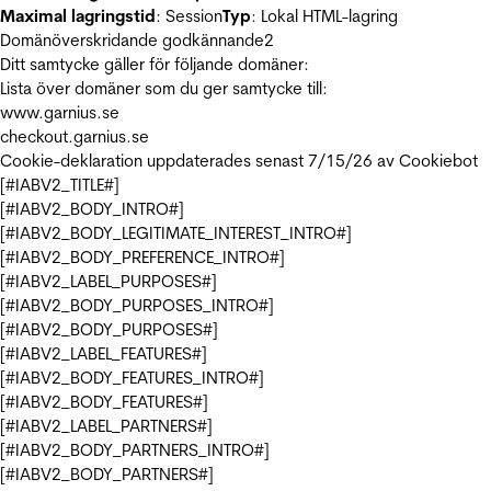
Maximal lagringstid
: Session
Typ
: Lokal HTML-lagring
Domänöverskridande godkännande
2
Ditt samtycke gäller för följande domäner:
Lista över domäner som du ger samtycke till:
www.garnius.se
checkout.garnius.se
Cookie-deklaration uppdaterades senast 7/15/26 av
Cookiebot
[#IABV2_TITLE#]
[#IABV2_BODY_INTRO#]
[#IABV2_BODY_LEGITIMATE_INTEREST_INTRO#]
[#IABV2_BODY_PREFERENCE_INTRO#]
[#IABV2_LABEL_PURPOSES#]
[#IABV2_BODY_PURPOSES_INTRO#]
[#IABV2_BODY_PURPOSES#]
[#IABV2_LABEL_FEATURES#]
[#IABV2_BODY_FEATURES_INTRO#]
[#IABV2_BODY_FEATURES#]
[#IABV2_LABEL_PARTNERS#]
[#IABV2_BODY_PARTNERS_INTRO#]
[#IABV2_BODY_PARTNERS#]