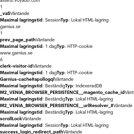
assets.voyado.com
1
_vaS
Väntande
Maximal lagringstid
: Session
Typ
: Lokal HTML-lagring
garnius.se
1
prev_page_path
Väntande
Maximal lagringstid
: 1 dag
Typ
: HTTP-cookie
www.garnius.se
6
clerk-visitor-id
Väntande
Maximal lagringstid
: 1 dag
Typ
: HTTP-cookie
Garnius-cache#apollogql
Väntande
Maximal lagringstid
: Beständig
Typ
: IndexeradDB
M2_VENIA_BROWSER_PERSISTENCE__magento_cache_id
Vän
Maximal lagringstid
: Beständig
Typ
: Lokal HTML-lagring
M2_VENIA_BROWSER_PERSISTENCE__urlResolver_#
Väntande
Maximal lagringstid
: Beständig
Typ
: Lokal HTML-lagring
scrollLock
Väntande
Maximal lagringstid
: Session
Typ
: Lokal HTML-lagring
success_login_redirect_path
Väntande