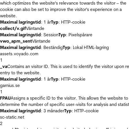
which optimizes the website's relevance towards the visitor – the
cookie can also be set to improve the visitor's experience on a
website.
Maximal lagringstid
: 1 år
Typ
: HTTP-cookie
collect/v.gif
Väntande
Maximal lagringstid
: Session
Typ
: Pixelspårare
vwo_apm_sent
Väntande
Maximal lagringstid
: Beständig
Typ
: Lokal HTML-lagring
assets.voyado.com
1
_va
Contains an visitor ID. This is used to identify the visitor upon r
entry to the website.
Maximal lagringstid
: 1 år
Typ
: HTTP-cookie
garnius.se
1
FPAU
Assigns a specific ID to the visitor. This allows the website to
determine the number of specific user-visits for analysis and statist
Maximal lagringstid
: 3 månader
Typ
: HTTP-cookie
sc-static.net
2