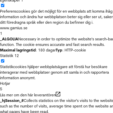
Egenskaper
1
Preferenscookies gör det möjligt för en webbplats att komma ihåg
information och ändra hur webbplatsen beter sig eller ser ut, sake
ditt föredragna språk eller den region du befinner dig i.
www.garnius.se
1
_ALGOLIA
Necessary in order to optimize the website's search-ba
function. The cookie ensures accurate and fast search results.
Maximal lagringstid
: 180 dagar
Typ
: HTTP-cookie
Statistik
12
Statistikcookies hjälper webbplatsägare att förstå hur besökare
interagerar med webbplatser genom att samla in och rapportera
information anonymt.
Hotjar
5
Läs mer om den här leverantören
_hjSession_#
Collects statistics on the visitor's visits to the websit
such as the number of visits, average time spent on the website a
what pages have been read.