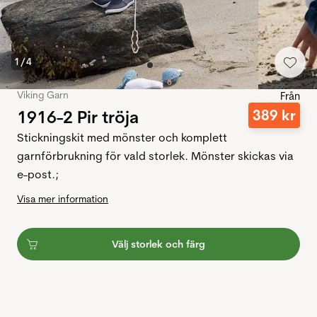
1
/
4
Viking Garn
Från
1916-2 Pir tröja
389
kr
Stickningskit med mönster och komplett
garnförbrukning för vald storlek. Mönster skickas via
e-post.;
Visa mer information
Välj storlek och färg