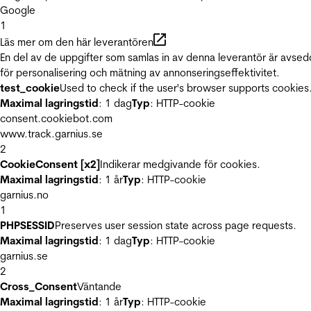
Google
1
Läs mer om den här leverantören
En del av de uppgifter som samlas in av denna leverantör är avse
för personalisering och mätning av annonseringseffektivitet.
test_cookie
Used to check if the user's browser supports cookies
Maximal lagringstid
: 1 dag
Typ
: HTTP-cookie
consent.cookiebot.com
www.track.garnius.se
2
CookieConsent [x2]
Indikerar medgivande för cookies.
Maximal lagringstid
: 1 år
Typ
: HTTP-cookie
garnius.no
1
PHPSESSID
Preserves user session state across page requests.
Maximal lagringstid
: 1 dag
Typ
: HTTP-cookie
garnius.se
2
Cross_Consent
Väntande
Maximal lagringstid
: 1 år
Typ
: HTTP-cookie