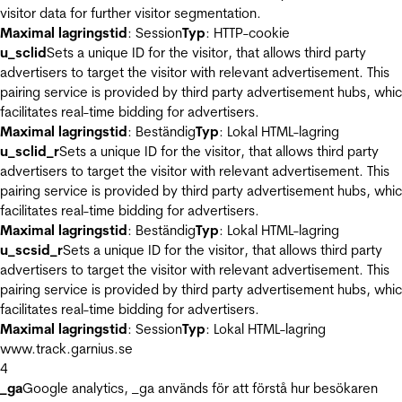
visitor data for further visitor segmentation.
Maximal lagringstid
: Session
Typ
: HTTP-cookie
u_sclid
Sets a unique ID for the visitor, that allows third party
advertisers to target the visitor with relevant advertisement. This
pairing service is provided by third party advertisement hubs, whi
facilitates real-time bidding for advertisers.
Maximal lagringstid
: Beständig
Typ
: Lokal HTML-lagring
u_sclid_r
Sets a unique ID for the visitor, that allows third party
advertisers to target the visitor with relevant advertisement. This
pairing service is provided by third party advertisement hubs, whi
facilitates real-time bidding for advertisers.
Maximal lagringstid
: Beständig
Typ
: Lokal HTML-lagring
u_scsid_r
Sets a unique ID for the visitor, that allows third party
advertisers to target the visitor with relevant advertisement. This
pairing service is provided by third party advertisement hubs, whi
facilitates real-time bidding for advertisers.
Maximal lagringstid
: Session
Typ
: Lokal HTML-lagring
www.track.garnius.se
4
_ga
Google analytics, _ga används för att förstå hur besökaren