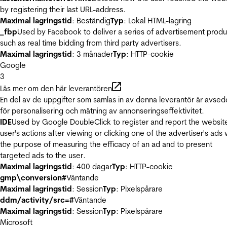
by registering their last URL-address.
Maximal lagringstid
: Beständig
Typ
: Lokal HTML-lagring
_fbp
Used by Facebook to deliver a series of advertisement produ
such as real time bidding from third party advertisers.
Maximal lagringstid
: 3 månader
Typ
: HTTP-cookie
Google
3
Läs mer om den här leverantören
En del av de uppgifter som samlas in av denna leverantör är avse
för personalisering och mätning av annonseringseffektivitet.
IDE
Used by Google DoubleClick to register and report the websit
user's actions after viewing or clicking one of the advertiser's ads 
the purpose of measuring the efficacy of an ad and to present
targeted ads to the user.
Maximal lagringstid
: 400 dagar
Typ
: HTTP-cookie
gmp\conversion#
Väntande
Maximal lagringstid
: Session
Typ
: Pixelspårare
ddm/activity/src=#
Väntande
Maximal lagringstid
: Session
Typ
: Pixelspårare
Microsoft