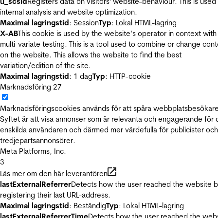
u_scsid
Registers data on visitors' website-behaviour. This is used 
internal analysis and website optimization.
Maximal lagringstid
: Session
Typ
: Lokal HTML-lagring
X-AB
This cookie is used by the website’s operator in context with
multi-variate testing. This is a tool used to combine or change con
on the website. This allows the website to find the best
variation/edition of the site.
Maximal lagringstid
: 1 dag
Typ
: HTTP-cookie
Marknadsföring
27
Marknadsföringscookies används för att spåra webbplatsbesökare
Syftet är att visa annonser som är relevanta och engagerande för
enskilda användaren och därmed mer värdefulla för publicister och
tredjepartsannonsörer.
Meta Platforms, Inc.
3
Läs mer om den här leverantören
lastExternalReferrer
Detects how the user reached the website 
registering their last URL-address.
Maximal lagringstid
: Beständig
Typ
: Lokal HTML-lagring
lastExternalReferrerTime
Detects how the user reached the web