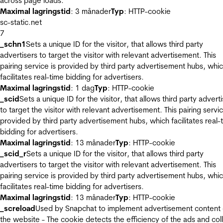
across page loads.
Maximal lagringstid
: 3 månader
Typ
: HTTP-cookie
sc-static.net
7
_schn1
Sets a unique ID for the visitor, that allows third party
advertisers to target the visitor with relevant advertisement. This
pairing service is provided by third party advertisement hubs, whi
facilitates real-time bidding for advertisers.
Maximal lagringstid
: 1 dag
Typ
: HTTP-cookie
_scid
Sets a unique ID for the visitor, that allows third party advert
to target the visitor with relevant advertisement. This pairing servic
provided by third party advertisement hubs, which facilitates real-
bidding for advertisers.
Maximal lagringstid
: 13 månader
Typ
: HTTP-cookie
_scid_r
Sets a unique ID for the visitor, that allows third party
advertisers to target the visitor with relevant advertisement. This
pairing service is provided by third party advertisement hubs, whi
facilitates real-time bidding for advertisers.
Maximal lagringstid
: 13 månader
Typ
: HTTP-cookie
_screload
Used by Snapchat to implement advertisement content
the website - The cookie detects the efficiency of the ads and col