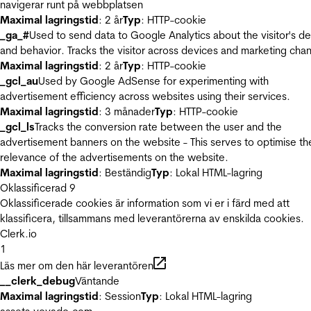
navigerar runt på webbplatsen
Maximal lagringstid
: 2 år
Typ
: HTTP-cookie
_ga_#
Used to send data to Google Analytics about the visitor's d
and behavior. Tracks the visitor across devices and marketing chan
Maximal lagringstid
: 2 år
Typ
: HTTP-cookie
_gcl_au
Used by Google AdSense for experimenting with
advertisement efficiency across websites using their services.
Maximal lagringstid
: 3 månader
Typ
: HTTP-cookie
_gcl_ls
Tracks the conversion rate between the user and the
advertisement banners on the website - This serves to optimise th
relevance of the advertisements on the website.
Maximal lagringstid
: Beständig
Typ
: Lokal HTML-lagring
Oklassificerad
9
Oklassificerade cookies är information som vi er i färd med att
klassificera, tillsammans med leverantörerna av enskilda cookies.
Clerk.io
1
Läs mer om den här leverantören
__clerk_debug
Väntande
Maximal lagringstid
: Session
Typ
: Lokal HTML-lagring