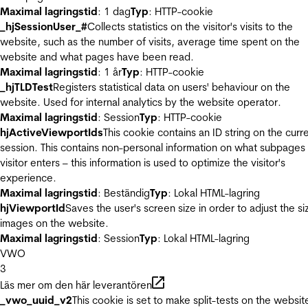
Maximal lagringstid
: 1 dag
Typ
: HTTP-cookie
_hjSessionUser_#
Collects statistics on the visitor's visits to the
website, such as the number of visits, average time spent on the
website and what pages have been read.
Maximal lagringstid
: 1 år
Typ
: HTTP-cookie
_hjTLDTest
Registers statistical data on users' behaviour on the
website. Used for internal analytics by the website operator.
Maximal lagringstid
: Session
Typ
: HTTP-cookie
hjActiveViewportIds
This cookie contains an ID string on the curr
session. This contains non-personal information on what subpages
visitor enters – this information is used to optimize the visitor's
experience.
Maximal lagringstid
: Beständig
Typ
: Lokal HTML-lagring
hjViewportId
Saves the user's screen size in order to adjust the si
images on the website.
Maximal lagringstid
: Session
Typ
: Lokal HTML-lagring
VWO
3
Läs mer om den här leverantören
_vwo_uuid_v2
This cookie is set to make split-tests on the websit