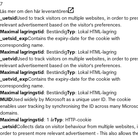
7
Läs mer om den här leverantören
_uetsid
Used to track visitors on multiple websites, in order to pre
relevant advertisement based on the visitor's preferences.
Maximal lagringstid
: Beständig
Typ
: Lokal HTML-lagring
_uetsid_exp
Contains the expiry-date for the cookie with
corresponding name.
Maximal lagringstid
: Beständig
Typ
: Lokal HTML-lagring
_uetvid
Used to track visitors on multiple websites, in order to pre
relevant advertisement based on the visitor's preferences.
Maximal lagringstid
: Beständig
Typ
: Lokal HTML-lagring
_uetvid_exp
Contains the expiry-date for the cookie with
corresponding name.
Maximal lagringstid
: Beständig
Typ
: Lokal HTML-lagring
MUID
Used widely by Microsoft as a unique user ID. The cookie
enables user tracking by synchronising the ID across many Microso
domains.
Maximal lagringstid
: 1 år
Typ
: HTTP-cookie
_uetsid
Collects data on visitor behaviour from multiple websites, 
order to present more relevant advertisement - This also allows th