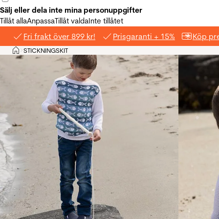
Sälj eller dela inte mina personuppgifter
Tillåt alla
Anpassa
Tillåt valda
Inte tillåtet
Fri frakt över 899 kr!
Prisgaranti + 15%
Köp pre
Hem
STICKNINGSKIT
>