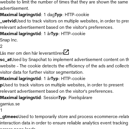
website to limit the number of times that they are shown the same
advertisement.
Maximal lagringstid
: 1 dag
Typ
: HTTP-cookie
_uetvid
Used to track visitors on multiple websites, in order to pre
relevant advertisement based on the visitor's preferences.
Maximal lagringstid
: 1 år
Typ
: HTTP-cookie
Snap Inc.
2
Läs mer om den här leverantören
sc_at
Used by Snapchat to implement advertisement content on t
website - The cookie detects the efficiency of the ads and collect
visitor data for further visitor segmentation.
Maximal lagringstid
: 1 år
Typ
: HTTP-cookie
p
Used to track visitors on multiple websites, in order to present
relevant advertisement based on the visitor's preferences.
Maximal lagringstid
: Session
Typ
: Pixelspårare
garnius.se
1
_gtmeec
Used to temporarily store and process ecommerce-relat
interaction data in order to ensure reliable analytics event tracking