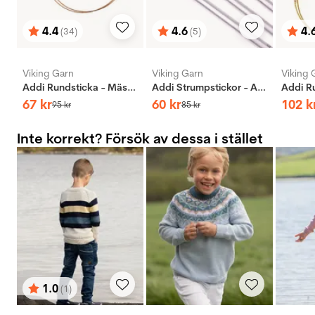
4.4
4.6
4.
(34)
(5)
Betyg:
utav 5 stjärnor
Betyg:
utav 5 stjärnor
Bety
utav 
Viking Garn
Viking Garn
Viking 
Addi Rundsticka - Mässing
Addi Strumpstickor - Aluminium
67
kr
60
kr
102
k
95
kr
85
kr
Inte korrekt? Försök av dessa i stället
1.0
(1)
Betyg:
utav 5 stjärnor