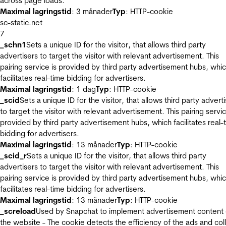
across page loads.
Maximal lagringstid
: 3 månader
Typ
: HTTP-cookie
sc-static.net
7
_schn1
Sets a unique ID for the visitor, that allows third party
advertisers to target the visitor with relevant advertisement. This
pairing service is provided by third party advertisement hubs, whi
facilitates real-time bidding for advertisers.
Maximal lagringstid
: 1 dag
Typ
: HTTP-cookie
_scid
Sets a unique ID for the visitor, that allows third party advert
to target the visitor with relevant advertisement. This pairing servic
provided by third party advertisement hubs, which facilitates real-
bidding for advertisers.
Maximal lagringstid
: 13 månader
Typ
: HTTP-cookie
_scid_r
Sets a unique ID for the visitor, that allows third party
advertisers to target the visitor with relevant advertisement. This
pairing service is provided by third party advertisement hubs, whi
facilitates real-time bidding for advertisers.
Maximal lagringstid
: 13 månader
Typ
: HTTP-cookie
_screload
Used by Snapchat to implement advertisement content
the website - The cookie detects the efficiency of the ads and col