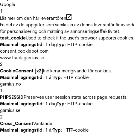
Google
1
Läs mer om den här leverantören
En del av de uppgifter som samlas in av denna leverantör är avse
för personalisering och mätning av annonseringseffektivitet.
test_cookie
Used to check if the user's browser supports cookies
Maximal lagringstid
: 1 dag
Typ
: HTTP-cookie
consent.cookiebot.com
www.track.garnius.se
2
CookieConsent [x2]
Indikerar medgivande för cookies.
Maximal lagringstid
: 1 år
Typ
: HTTP-cookie
garnius.no
1
PHPSESSID
Preserves user session state across page requests.
Maximal lagringstid
: 1 dag
Typ
: HTTP-cookie
garnius.se
2
Cross_Consent
Väntande
Maximal lagringstid
: 1 år
Typ
: HTTP-cookie