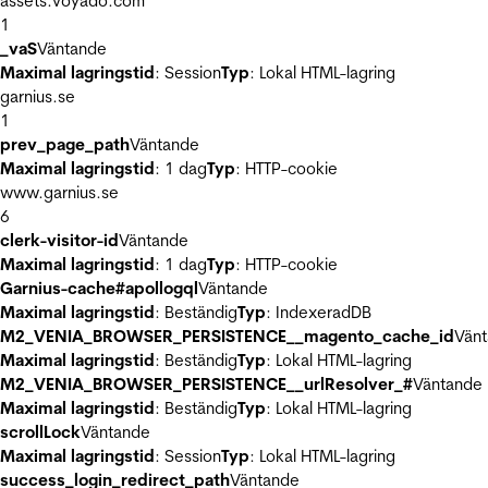
assets.voyado.com
1
_vaS
Väntande
Maximal lagringstid
: Session
Typ
: Lokal HTML-lagring
garnius.se
1
prev_page_path
Väntande
Maximal lagringstid
: 1 dag
Typ
: HTTP-cookie
www.garnius.se
6
clerk-visitor-id
Väntande
Maximal lagringstid
: 1 dag
Typ
: HTTP-cookie
Garnius-cache#apollogql
Väntande
Maximal lagringstid
: Beständig
Typ
: IndexeradDB
M2_VENIA_BROWSER_PERSISTENCE__magento_cache_id
Vän
Maximal lagringstid
: Beständig
Typ
: Lokal HTML-lagring
M2_VENIA_BROWSER_PERSISTENCE__urlResolver_#
Väntande
Maximal lagringstid
: Beständig
Typ
: Lokal HTML-lagring
scrollLock
Väntande
Maximal lagringstid
: Session
Typ
: Lokal HTML-lagring
success_login_redirect_path
Väntande