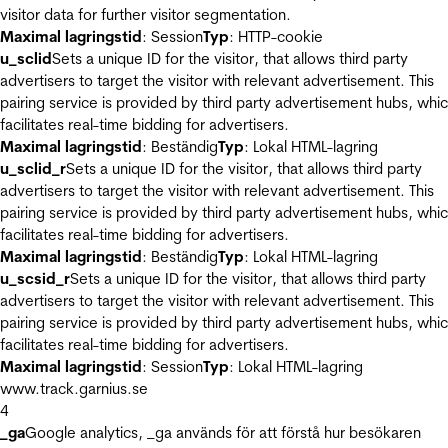
visitor data for further visitor segmentation.
Maximal lagringstid
: Session
Typ
: HTTP-cookie
u_sclid
Sets a unique ID for the visitor, that allows third party
advertisers to target the visitor with relevant advertisement. This
pairing service is provided by third party advertisement hubs, whi
facilitates real-time bidding for advertisers.
Maximal lagringstid
: Beständig
Typ
: Lokal HTML-lagring
u_sclid_r
Sets a unique ID for the visitor, that allows third party
advertisers to target the visitor with relevant advertisement. This
pairing service is provided by third party advertisement hubs, whi
facilitates real-time bidding for advertisers.
Maximal lagringstid
: Beständig
Typ
: Lokal HTML-lagring
u_scsid_r
Sets a unique ID for the visitor, that allows third party
advertisers to target the visitor with relevant advertisement. This
pairing service is provided by third party advertisement hubs, whi
facilitates real-time bidding for advertisers.
Maximal lagringstid
: Session
Typ
: Lokal HTML-lagring
www.track.garnius.se
4
_ga
Google analytics, _ga används för att förstå hur besökaren