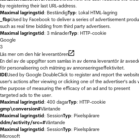
by registering their last URL-address.
Maximal lagringstid
: Beständig
Typ
: Lokal HTML-lagring
_fbp
Used by Facebook to deliver a series of advertisement produ
such as real time bidding from third party advertisers.
Maximal lagringstid
: 3 månader
Typ
: HTTP-cookie
Google
3
Läs mer om den här leverantören
En del av de uppgifter som samlas in av denna leverantör är avse
för personalisering och mätning av annonseringseffektivitet.
IDE
Used by Google DoubleClick to register and report the websit
user's actions after viewing or clicking one of the advertiser's ads 
the purpose of measuring the efficacy of an ad and to present
targeted ads to the user.
Maximal lagringstid
: 400 dagar
Typ
: HTTP-cookie
gmp\conversion#
Väntande
Maximal lagringstid
: Session
Typ
: Pixelspårare
ddm/activity/src=#
Väntande
Maximal lagringstid
: Session
Typ
: Pixelspårare
Microsoft