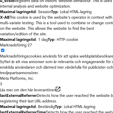
u_scsid
Registers data on visitors' website-behaviour. This is used 
internal analysis and website optimization.
Maximal lagringstid
: Session
Typ
: Lokal HTML-lagring
X-AB
This cookie is used by the website’s operator in context with
multi-variate testing. This is a tool used to combine or change con
on the website. This allows the website to find the best
variation/edition of the site.
Maximal lagringstid
: 1 dag
Typ
: HTTP-cookie
Marknadsföring
27
Marknadsföringscookies används för att spåra webbplatsbesökare
Syftet är att visa annonser som är relevanta och engagerande för
enskilda användaren och därmed mer värdefulla för publicister och
tredjepartsannonsörer.
Meta Platforms, Inc.
3
Läs mer om den här leverantören
lastExternalReferrer
Detects how the user reached the website 
registering their last URL-address.
Maximal lagringstid
: Beständig
Typ
: Lokal HTML-lagring
lastExternalReferrerTime
Detects how the user reached the web