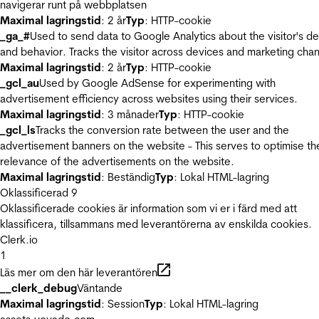
navigerar runt på webbplatsen
Maximal lagringstid
: 2 år
Typ
: HTTP-cookie
_ga_#
Used to send data to Google Analytics about the visitor's d
and behavior. Tracks the visitor across devices and marketing chan
Maximal lagringstid
: 2 år
Typ
: HTTP-cookie
_gcl_au
Used by Google AdSense for experimenting with
advertisement efficiency across websites using their services.
Maximal lagringstid
: 3 månader
Typ
: HTTP-cookie
_gcl_ls
Tracks the conversion rate between the user and the
advertisement banners on the website - This serves to optimise th
relevance of the advertisements on the website.
Maximal lagringstid
: Beständig
Typ
: Lokal HTML-lagring
Oklassificerad
9
Oklassificerade cookies är information som vi er i färd med att
klassificera, tillsammans med leverantörerna av enskilda cookies.
Clerk.io
1
Läs mer om den här leverantören
__clerk_debug
Väntande
Maximal lagringstid
: Session
Typ
: Lokal HTML-lagring