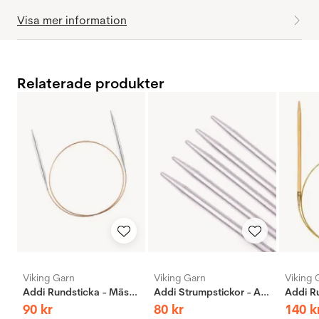
Visa mer information
Relaterade produkter
Viking Garn
Viking Garn
Viking 
Addi Rundsticka - Mässing
Addi Strumpstickor - Aluminium
90
kr
80
kr
140
k