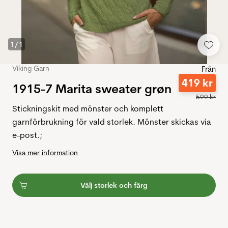
1
/
1
Viking Garn
Från
419
kr
1915-7 Marita sweater grøn
599
kr
Stickningskit med mönster och komplett
garnförbrukning för vald storlek. Mönster skickas via
e-post.;
Visa mer information
Välj storlek och färg