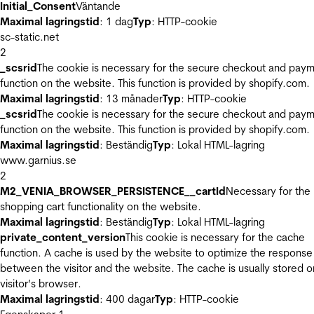
Initial_Consent
Väntande
Maximal lagringstid
: 1 dag
Typ
: HTTP-cookie
sc-static.net
2
_scsrid
The cookie is necessary for the secure checkout and pay
function on the website. This function is provided by shopify.com.
Maximal lagringstid
: 13 månader
Typ
: HTTP-cookie
_scsrid
The cookie is necessary for the secure checkout and pay
function on the website. This function is provided by shopify.com.
Maximal lagringstid
: Beständig
Typ
: Lokal HTML-lagring
www.garnius.se
2
M2_VENIA_BROWSER_PERSISTENCE__cartId
Necessary for the
shopping cart functionality on the website.
Maximal lagringstid
: Beständig
Typ
: Lokal HTML-lagring
private_content_version
This cookie is necessary for the cache
function. A cache is used by the website to optimize the response
between the visitor and the website. The cache is usually stored o
visitor’s browser.
Maximal lagringstid
: 400 dagar
Typ
: HTTP-cookie