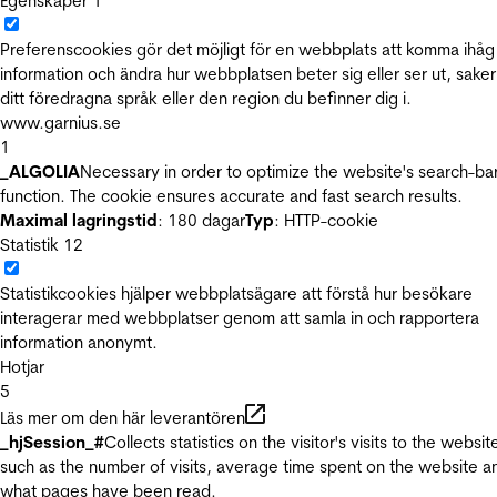
Egenskaper
1
Preferenscookies gör det möjligt för en webbplats att komma ihåg
information och ändra hur webbplatsen beter sig eller ser ut, sake
ditt föredragna språk eller den region du befinner dig i.
www.garnius.se
1
_ALGOLIA
Necessary in order to optimize the website's search-ba
function. The cookie ensures accurate and fast search results.
Maximal lagringstid
: 180 dagar
Typ
: HTTP-cookie
Statistik
12
Statistikcookies hjälper webbplatsägare att förstå hur besökare
interagerar med webbplatser genom att samla in och rapportera
information anonymt.
Hotjar
5
Läs mer om den här leverantören
_hjSession_#
Collects statistics on the visitor's visits to the websit
such as the number of visits, average time spent on the website a
what pages have been read.