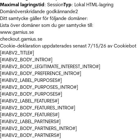
Maximal lagringstid
: Session
Typ
: Lokal HTML-lagring
Domänöverskridande godkännande
2
Ditt samtycke gäller för följande domäner:
Lista över domäner som du ger samtycke till:
www.garnius.se
checkout.garnius.se
Cookie-deklaration uppdaterades senast 7/15/26 av
Cookiebot
[#IABV2_TITLE#]
[#IABV2_BODY_INTRO#]
[#IABV2_BODY_LEGITIMATE_INTEREST_INTRO#]
[#IABV2_BODY_PREFERENCE_INTRO#]
[#IABV2_LABEL_PURPOSES#]
[#IABV2_BODY_PURPOSES_INTRO#]
[#IABV2_BODY_PURPOSES#]
[#IABV2_LABEL_FEATURES#]
[#IABV2_BODY_FEATURES_INTRO#]
[#IABV2_BODY_FEATURES#]
[#IABV2_LABEL_PARTNERS#]
[#IABV2_BODY_PARTNERS_INTRO#]
[#IABV2_BODY_PARTNERS#]