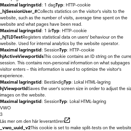
Maximal lagringstid
: 1 dag
Typ
: HTTP-cookie
_hjSessionUser_#
Collects statistics on the visitor's visits to the
website, such as the number of visits, average time spent on the
website and what pages have been read.
Maximal lagringstid
: 1 år
Typ
: HTTP-cookie
_hjTLDTest
Registers statistical data on users' behaviour on the
website. Used for internal analytics by the website operator.
Maximal lagringstid
: Session
Typ
: HTTP-cookie
hjActiveViewportIds
This cookie contains an ID string on the curr
session. This contains non-personal information on what subpages
visitor enters – this information is used to optimize the visitor's
experience.
Maximal lagringstid
: Beständig
Typ
: Lokal HTML-lagring
hjViewportId
Saves the user's screen size in order to adjust the si
images on the website.
Maximal lagringstid
: Session
Typ
: Lokal HTML-lagring
VWO
3
Läs mer om den här leverantören
_vwo_uuid_v2
This cookie is set to make split-tests on the websit