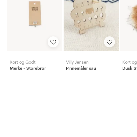
Kort og Godt
Villy Jensen
Kort o
Merke - Storebror
Pinnemåler sau
Dusk S