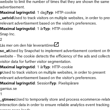
website to limit the number of times that they are shown the same
advertisement.
Maximal lagringstid
: 1 dag
Typ
: HTTP-cookie
_uetvid
Used to track visitors on multiple websites, in order to pre
relevant advertisement based on the visitor's preferences.
Maximal lagringstid
: 1 år
Typ
: HTTP-cookie
Snap Inc.
2
Läs mer om den här leverantören
sc_at
Used by Snapchat to implement advertisement content on t
website - The cookie detects the efficiency of the ads and collect
visitor data for further visitor segmentation.
Maximal lagringstid
: 1 år
Typ
: HTTP-cookie
p
Used to track visitors on multiple websites, in order to present
relevant advertisement based on the visitor's preferences.
Maximal lagringstid
: Session
Typ
: Pixelspårare
garnius.se
1
_gtmeec
Used to temporarily store and process ecommerce-relat
interaction data in order to ensure reliable analytics event tracking