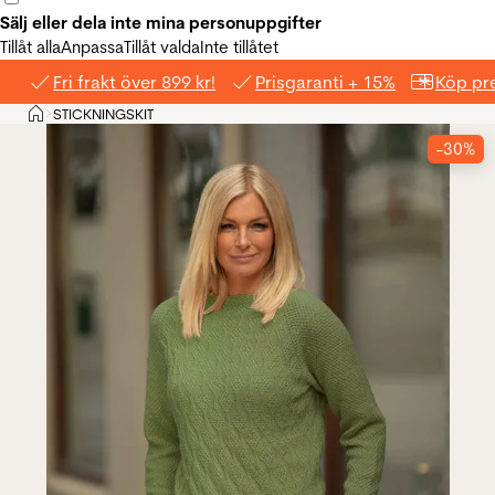
Sälj eller dela inte mina personuppgifter
Tillåt alla
Anpassa
Tillåt valda
Inte tillåtet
Fri frakt över 899 kr!
Prisgaranti + 15%
Köp pre
Hem
STICKNINGSKIT
>
-30%