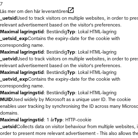
7
Läs mer om den här leverantören
_uetsid
Used to track visitors on multiple websites, in order to pre
relevant advertisement based on the visitor's preferences.
Maximal lagringstid
: Beständig
Typ
: Lokal HTML-lagring
_uetsid_exp
Contains the expiry-date for the cookie with
corresponding name.
Maximal lagringstid
: Beständig
Typ
: Lokal HTML-lagring
_uetvid
Used to track visitors on multiple websites, in order to pre
relevant advertisement based on the visitor's preferences.
Maximal lagringstid
: Beständig
Typ
: Lokal HTML-lagring
_uetvid_exp
Contains the expiry-date for the cookie with
corresponding name.
Maximal lagringstid
: Beständig
Typ
: Lokal HTML-lagring
MUID
Used widely by Microsoft as a unique user ID. The cookie
enables user tracking by synchronising the ID across many Microso
domains.
Maximal lagringstid
: 1 år
Typ
: HTTP-cookie
_uetsid
Collects data on visitor behaviour from multiple websites, 
order to present more relevant advertisement - This also allows th