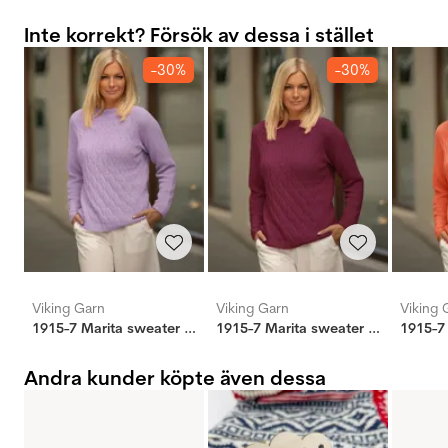
Inte korrekt? Försök av dessa i stället
-30%
-30%
Viking Garn
Viking Garn
Viking 
1915-7 Marita sweater lys lilla
1915-7 Marita sweater lyng
Andra kunder köpte även dessa