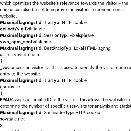
which optimizes the website's relevance towards the visitor – the
cookie can also be set to improve the visitor's experience on a
website.
Maximal lagringstid
: 1 år
Typ
: HTTP-cookie
collect/v.gif
Väntande
Maximal lagringstid
: Session
Typ
: Pixelspårare
vwo_apm_sent
Väntande
Maximal lagringstid
: Beständig
Typ
: Lokal HTML-lagring
assets.voyado.com
1
_va
Contains an visitor ID. This is used to identify the visitor upon r
entry to the website.
Maximal lagringstid
: 1 år
Typ
: HTTP-cookie
garnius.se
1
FPAU
Assigns a specific ID to the visitor. This allows the website to
determine the number of specific user-visits for analysis and statist
Maximal lagringstid
: 3 månader
Typ
: HTTP-cookie
sc-static.net
2