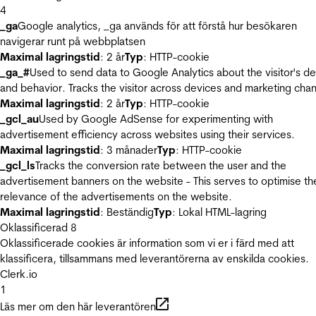
4
_ga
Google analytics, _ga används för att förstå hur besökaren
navigerar runt på webbplatsen
Maximal lagringstid
: 2 år
Typ
: HTTP-cookie
_ga_#
Used to send data to Google Analytics about the visitor's d
and behavior. Tracks the visitor across devices and marketing chan
Maximal lagringstid
: 2 år
Typ
: HTTP-cookie
_gcl_au
Used by Google AdSense for experimenting with
advertisement efficiency across websites using their services.
Maximal lagringstid
: 3 månader
Typ
: HTTP-cookie
_gcl_ls
Tracks the conversion rate between the user and the
advertisement banners on the website - This serves to optimise th
relevance of the advertisements on the website.
Maximal lagringstid
: Beständig
Typ
: Lokal HTML-lagring
Oklassificerad
8
Oklassificerade cookies är information som vi er i färd med att
klassificera, tillsammans med leverantörerna av enskilda cookies.
Clerk.io
1
Läs mer om den här leverantören