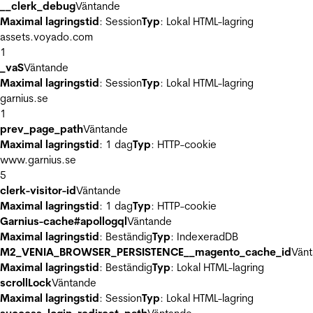
__clerk_debug
Väntande
Maximal lagringstid
: Session
Typ
: Lokal HTML-lagring
assets.voyado.com
1
_vaS
Väntande
Maximal lagringstid
: Session
Typ
: Lokal HTML-lagring
garnius.se
1
prev_page_path
Väntande
Maximal lagringstid
: 1 dag
Typ
: HTTP-cookie
www.garnius.se
5
clerk-visitor-id
Väntande
Maximal lagringstid
: 1 dag
Typ
: HTTP-cookie
Garnius-cache#apollogql
Väntande
Maximal lagringstid
: Beständig
Typ
: IndexeradDB
M2_VENIA_BROWSER_PERSISTENCE__magento_cache_id
Vän
Maximal lagringstid
: Beständig
Typ
: Lokal HTML-lagring
scrollLock
Väntande
Maximal lagringstid
: Session
Typ
: Lokal HTML-lagring