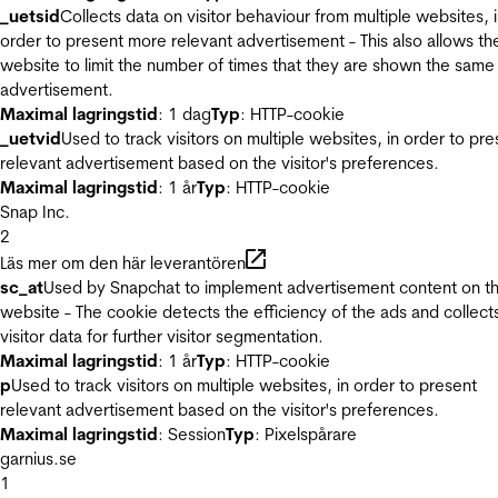
_uetsid
Collects data on visitor behaviour from multiple websites, 
order to present more relevant advertisement - This also allows th
website to limit the number of times that they are shown the same
advertisement.
Maximal lagringstid
: 1 dag
Typ
: HTTP-cookie
_uetvid
Used to track visitors on multiple websites, in order to pre
relevant advertisement based on the visitor's preferences.
Maximal lagringstid
: 1 år
Typ
: HTTP-cookie
Snap Inc.
2
Läs mer om den här leverantören
sc_at
Used by Snapchat to implement advertisement content on t
website - The cookie detects the efficiency of the ads and collect
visitor data for further visitor segmentation.
Maximal lagringstid
: 1 år
Typ
: HTTP-cookie
p
Used to track visitors on multiple websites, in order to present
relevant advertisement based on the visitor's preferences.
Maximal lagringstid
: Session
Typ
: Pixelspårare
garnius.se
1