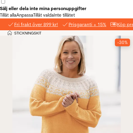
Sälj eller dela inte mina personuppgifter
Tillåt alla
Anpassa
Tillåt valda
Inte tillåtet
Fri frakt över 899 kr!
Prisgaranti + 15%
Köp pre
Hem
STICKNINGSKIT
>
-30%