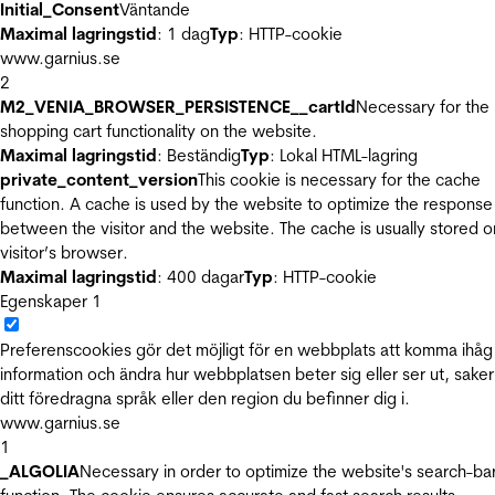
Initial_Consent
Väntande
Maximal lagringstid
: 1 dag
Typ
: HTTP-cookie
www.garnius.se
2
M2_VENIA_BROWSER_PERSISTENCE__cartId
Necessary for the
shopping cart functionality on the website.
Maximal lagringstid
: Beständig
Typ
: Lokal HTML-lagring
private_content_version
This cookie is necessary for the cache
function. A cache is used by the website to optimize the response
between the visitor and the website. The cache is usually stored o
visitor’s browser.
Maximal lagringstid
: 400 dagar
Typ
: HTTP-cookie
Egenskaper
1
Preferenscookies gör det möjligt för en webbplats att komma ihåg
information och ändra hur webbplatsen beter sig eller ser ut, sake
ditt föredragna språk eller den region du befinner dig i.
www.garnius.se
1
_ALGOLIA
Necessary in order to optimize the website's search-ba