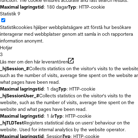
function. The cookie ensures accurate and fast search results.
Maximal lagringstid
: 180 dagar
Typ
: HTTP-cookie
Statistik
9
Statistikcookies hjälper webbplatsägare att förstå hur besökare
interagerar med webbplatser genom att samla in och rapportera
information anonymt.
Hotjar
3
Läs mer om den här leverantören
_hjSession_#
Collects statistics on the visitor's visits to the websit
such as the number of visits, average time spent on the website a
what pages have been read.
Maximal lagringstid
: 1 dag
Typ
: HTTP-cookie
_hjSessionUser_#
Collects statistics on the visitor's visits to the
website, such as the number of visits, average time spent on the
website and what pages have been read.
Maximal lagringstid
: 1 år
Typ
: HTTP-cookie
_hjTLDTest
Registers statistical data on users' behaviour on the
website. Used for internal analytics by the website operator.
Maximal lagringstid
: Session
Typ
: HTTP-cookie