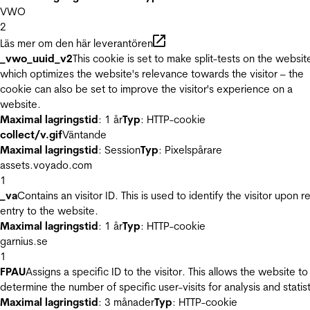
VWO
2
Läs mer om den här leverantören
_vwo_uuid_v2
This cookie is set to make split-tests on the websit
which optimizes the website's relevance towards the visitor – the
cookie can also be set to improve the visitor's experience on a
website.
Maximal lagringstid
: 1 år
Typ
: HTTP-cookie
collect/v.gif
Väntande
Maximal lagringstid
: Session
Typ
: Pixelspårare
assets.voyado.com
1
_va
Contains an visitor ID. This is used to identify the visitor upon r
entry to the website.
Maximal lagringstid
: 1 år
Typ
: HTTP-cookie
garnius.se
1
FPAU
Assigns a specific ID to the visitor. This allows the website to
determine the number of specific user-visits for analysis and statist
Maximal lagringstid
: 3 månader
Typ
: HTTP-cookie