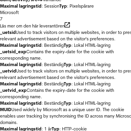
Maximal lagringstid
: Session
Typ
: Pixelspårare
Microsoft
7
Läs mer om den här leverantören
_uetsid
Used to track visitors on multiple websites, in order to pre
relevant advertisement based on the visitor's preferences.
Maximal lagringstid
: Beständig
Typ
: Lokal HTML-lagring
_uetsid_exp
Contains the expiry-date for the cookie with
corresponding name.
Maximal lagringstid
: Beständig
Typ
: Lokal HTML-lagring
_uetvid
Used to track visitors on multiple websites, in order to pre
relevant advertisement based on the visitor's preferences.
Maximal lagringstid
: Beständig
Typ
: Lokal HTML-lagring
_uetvid_exp
Contains the expiry-date for the cookie with
corresponding name.
Maximal lagringstid
: Beständig
Typ
: Lokal HTML-lagring
MUID
Used widely by Microsoft as a unique user ID. The cookie
enables user tracking by synchronising the ID across many Microso
domains.
Maximal lagringstid
: 1 år
Typ
: HTTP-cookie