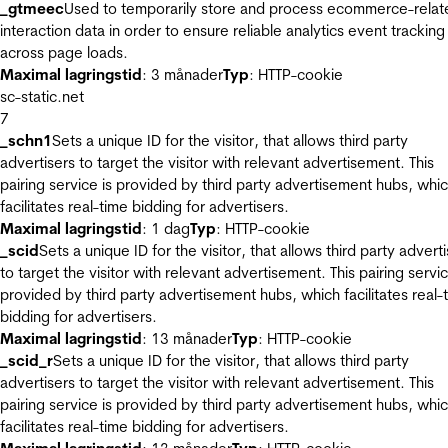
_gtmeec
Used to temporarily store and process ecommerce-relat
interaction data in order to ensure reliable analytics event tracking
across page loads.
Maximal lagringstid
: 3 månader
Typ
: HTTP-cookie
sc-static.net
7
_schn1
Sets a unique ID for the visitor, that allows third party
advertisers to target the visitor with relevant advertisement. This
pairing service is provided by third party advertisement hubs, whi
facilitates real-time bidding for advertisers.
Maximal lagringstid
: 1 dag
Typ
: HTTP-cookie
_scid
Sets a unique ID for the visitor, that allows third party advert
to target the visitor with relevant advertisement. This pairing servic
provided by third party advertisement hubs, which facilitates real-
bidding for advertisers.
Maximal lagringstid
: 13 månader
Typ
: HTTP-cookie
_scid_r
Sets a unique ID for the visitor, that allows third party
advertisers to target the visitor with relevant advertisement. This
pairing service is provided by third party advertisement hubs, whi
facilitates real-time bidding for advertisers.