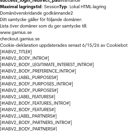
success_login_redirect_path
Väntande
Maximal lagringstid
: Session
Typ
: Lokal HTML-lagring
Domänöverskridande godkännande
2
Ditt samtycke gäller för följande domäner:
Lista över domäner som du ger samtycke till:
www.garnius.se
checkout.garnius.se
Cookie-deklaration uppdaterades senast 6/15/26 av
Cookiebot
[#IABV2_TITLE#]
[#IABV2_BODY_INTRO#]
[#IABV2_BODY_LEGITIMATE_INTEREST_INTRO#]
[#IABV2_BODY_PREFERENCE_INTRO#]
[#IABV2_LABEL_PURPOSES#]
[#IABV2_BODY_PURPOSES_INTRO#]
[#IABV2_BODY_PURPOSES#]
[#IABV2_LABEL_FEATURES#]
[#IABV2_BODY_FEATURES_INTRO#]
[#IABV2_BODY_FEATURES#]
[#IABV2_LABEL_PARTNERS#]
[#IABV2_BODY_PARTNERS_INTRO#]
[#IABV2_BODY_PARTNERS#]