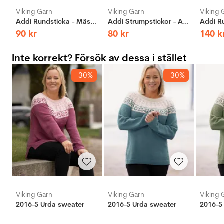
Viking Garn
Viking Garn
Viking 
Addi Rundsticka - Mässing
Addi Strumpstickor - Aluminium
90
kr
80
kr
140
k
Inte korrekt? Försök av dessa i stället
-30%
-30%
Viking Garn
Viking Garn
Viking 
2016-5 Urda sweater
2016-5 Urda sweater
2016-5