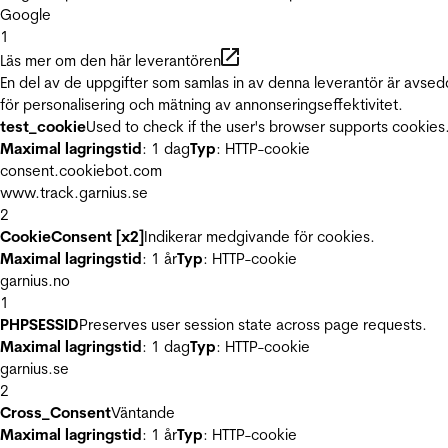
Google
1
Läs mer om den här leverantören
En del av de uppgifter som samlas in av denna leverantör är avse
för personalisering och mätning av annonseringseffektivitet.
test_cookie
Used to check if the user's browser supports cookies
Maximal lagringstid
: 1 dag
Typ
: HTTP-cookie
consent.cookiebot.com
www.track.garnius.se
2
CookieConsent [x2]
Indikerar medgivande för cookies.
Maximal lagringstid
: 1 år
Typ
: HTTP-cookie
garnius.no
1
PHPSESSID
Preserves user session state across page requests.
Maximal lagringstid
: 1 dag
Typ
: HTTP-cookie
garnius.se
2
Cross_Consent
Väntande
Maximal lagringstid
: 1 år
Typ
: HTTP-cookie