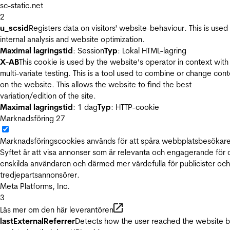
sc-static.net
2
u_scsid
Registers data on visitors' website-behaviour. This is used 
internal analysis and website optimization.
Maximal lagringstid
: Session
Typ
: Lokal HTML-lagring
X-AB
This cookie is used by the website’s operator in context with
multi-variate testing. This is a tool used to combine or change con
on the website. This allows the website to find the best
variation/edition of the site.
Maximal lagringstid
: 1 dag
Typ
: HTTP-cookie
Marknadsföring
27
Marknadsföringscookies används för att spåra webbplatsbesökare
Syftet är att visa annonser som är relevanta och engagerande för
enskilda användaren och därmed mer värdefulla för publicister och
tredjepartsannonsörer.
Meta Platforms, Inc.
3
Läs mer om den här leverantören
lastExternalReferrer
Detects how the user reached the website 