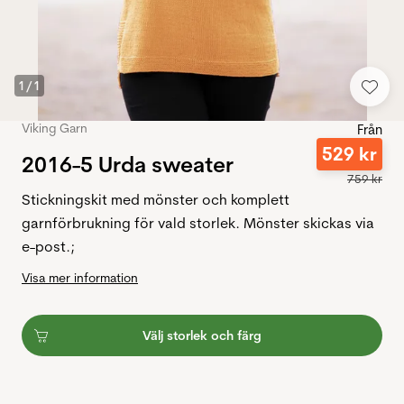
1
/
1
Viking Garn
Från
529
kr
2016-5 Urda sweater
759
kr
Stickningskit med mönster och komplett
garnförbrukning för vald storlek. Mönster skickas via
e-post.;
Visa mer information
Välj storlek och färg