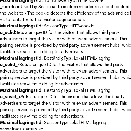
Maximal lagringstid
: 13 månader
Typ
: HTTP-cookie
_screload
Used by Snapchat to implement advertisement content
the website - The cookie detects the efficiency of the ads and col
visitor data for further visitor segmentation.
Maximal lagringstid
: Session
Typ
: HTTP-cookie
u_sclid
Sets a unique ID for the visitor, that allows third party
advertisers to target the visitor with relevant advertisement. This
pairing service is provided by third party advertisement hubs, whi
facilitates real-time bidding for advertisers.
Maximal lagringstid
: Beständig
Typ
: Lokal HTML-lagring
u_sclid_r
Sets a unique ID for the visitor, that allows third party
advertisers to target the visitor with relevant advertisement. This
pairing service is provided by third party advertisement hubs, whi
facilitates real-time bidding for advertisers.
Maximal lagringstid
: Beständig
Typ
: Lokal HTML-lagring
u_scsid_r
Sets a unique ID for the visitor, that allows third party
advertisers to target the visitor with relevant advertisement. This
pairing service is provided by third party advertisement hubs, whi
facilitates real-time bidding for advertisers.
Maximal lagringstid
: Session
Typ
: Lokal HTML-lagring
www.track.garnius.se