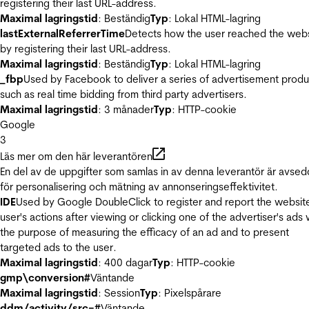
registering their last URL-address.
Maximal lagringstid
: Beständig
Typ
: Lokal HTML-lagring
lastExternalReferrerTime
Detects how the user reached the web
by registering their last URL-address.
Maximal lagringstid
: Beständig
Typ
: Lokal HTML-lagring
_fbp
Used by Facebook to deliver a series of advertisement produ
such as real time bidding from third party advertisers.
Maximal lagringstid
: 3 månader
Typ
: HTTP-cookie
Google
3
Läs mer om den här leverantören
En del av de uppgifter som samlas in av denna leverantör är avse
för personalisering och mätning av annonseringseffektivitet.
IDE
Used by Google DoubleClick to register and report the websit
user's actions after viewing or clicking one of the advertiser's ads 
the purpose of measuring the efficacy of an ad and to present
targeted ads to the user.
Maximal lagringstid
: 400 dagar
Typ
: HTTP-cookie
gmp\conversion#
Väntande
Maximal lagringstid
: Session
Typ
: Pixelspårare
ddm/activity/src=#
Väntande