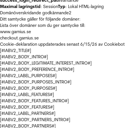
success_login_redirect_path
Väntande
Maximal lagringstid
: Session
Typ
: Lokal HTML-lagring
Domänöverskridande godkännande
2
Ditt samtycke gäller för följande domäner:
Lista över domäner som du ger samtycke till:
www.garnius.se
checkout.garnius.se
Cookie-deklaration uppdaterades senast 6/15/26 av
Cookiebot
[#IABV2_TITLE#]
[#IABV2_BODY_INTRO#]
[#IABV2_BODY_LEGITIMATE_INTEREST_INTRO#]
[#IABV2_BODY_PREFERENCE_INTRO#]
[#IABV2_LABEL_PURPOSES#]
[#IABV2_BODY_PURPOSES_INTRO#]
[#IABV2_BODY_PURPOSES#]
[#IABV2_LABEL_FEATURES#]
[#IABV2_BODY_FEATURES_INTRO#]
[#IABV2_BODY_FEATURES#]
[#IABV2_LABEL_PARTNERS#]
[#IABV2_BODY_PARTNERS_INTRO#]
[#IABV2_BODY_PARTNERS#]