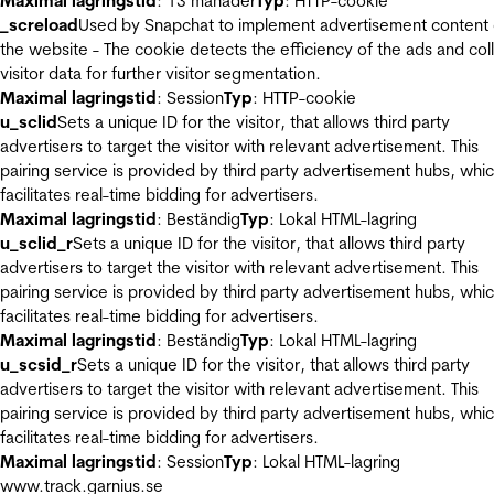
Maximal lagringstid
: 13 månader
Typ
: HTTP-cookie
_screload
Used by Snapchat to implement advertisement content
the website - The cookie detects the efficiency of the ads and col
visitor data for further visitor segmentation.
Maximal lagringstid
: Session
Typ
: HTTP-cookie
u_sclid
Sets a unique ID for the visitor, that allows third party
advertisers to target the visitor with relevant advertisement. This
pairing service is provided by third party advertisement hubs, whi
facilitates real-time bidding for advertisers.
Maximal lagringstid
: Beständig
Typ
: Lokal HTML-lagring
u_sclid_r
Sets a unique ID for the visitor, that allows third party
advertisers to target the visitor with relevant advertisement. This
pairing service is provided by third party advertisement hubs, whi
facilitates real-time bidding for advertisers.
Maximal lagringstid
: Beständig
Typ
: Lokal HTML-lagring
u_scsid_r
Sets a unique ID for the visitor, that allows third party
advertisers to target the visitor with relevant advertisement. This
pairing service is provided by third party advertisement hubs, whi
facilitates real-time bidding for advertisers.
Maximal lagringstid
: Session
Typ
: Lokal HTML-lagring
www.track.garnius.se