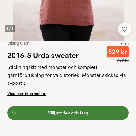
1
/
1
Viking Garn
Från
529
kr
2016-5 Urda sweater
759
kr
Stickningskit med mönster och komplett
garnförbrukning för vald storlek. Mönster skickas via
e-post.;
Visa mer information
Välj storlek och färg