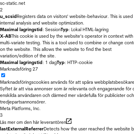
sc-static.net
2
u_scsid
Registers data on visitors' website-behaviour. This is used 
internal analysis and website optimization.
Maximal lagringstid
: Session
Typ
: Lokal HTML-lagring
X-AB
This cookie is used by the website’s operator in context with
multi-variate testing. This is a tool used to combine or change con
on the website. This allows the website to find the best
variation/edition of the site.
Maximal lagringstid
: 1 dag
Typ
: HTTP-cookie
Marknadsföring
27
Marknadsföringscookies används för att spåra webbplatsbesökare
Syftet är att visa annonser som är relevanta och engagerande för
enskilda användaren och därmed mer värdefulla för publicister och
tredjepartsannonsörer.
Meta Platforms, Inc.
3
Läs mer om den här leverantören
lastExternalReferrer
Detects how the user reached the website 