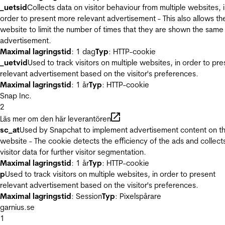
_uetsid
Collects data on visitor behaviour from multiple websites, 
order to present more relevant advertisement - This also allows th
website to limit the number of times that they are shown the same
advertisement.
Maximal lagringstid
: 1 dag
Typ
: HTTP-cookie
_uetvid
Used to track visitors on multiple websites, in order to pre
relevant advertisement based on the visitor's preferences.
Maximal lagringstid
: 1 år
Typ
: HTTP-cookie
Snap Inc.
2
Läs mer om den här leverantören
sc_at
Used by Snapchat to implement advertisement content on t
website - The cookie detects the efficiency of the ads and collect
visitor data for further visitor segmentation.
Maximal lagringstid
: 1 år
Typ
: HTTP-cookie
p
Used to track visitors on multiple websites, in order to present
relevant advertisement based on the visitor's preferences.
Maximal lagringstid
: Session
Typ
: Pixelspårare
garnius.se
1