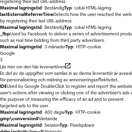
registering their last URL-address.
Maximal lagringstid
: Beständig
Typ
: Lokal HTML-lagring
lastExternalReferrerTime
Detects how the user reached the web
by registering their last URL-address.
Maximal lagringstid
: Beständig
Typ
: Lokal HTML-lagring
_fbp
Used by Facebook to deliver a series of advertisement produ
such as real time bidding from third party advertisers.
Maximal lagringstid
: 3 månader
Typ
: HTTP-cookie
Google
3
Läs mer om den här leverantören
En del av de uppgifter som samlas in av denna leverantör är avse
för personalisering och mätning av annonseringseffektivitet.
IDE
Used by Google DoubleClick to register and report the websit
user's actions after viewing or clicking one of the advertiser's ads 
the purpose of measuring the efficacy of an ad and to present
targeted ads to the user.
Maximal lagringstid
: 400 dagar
Typ
: HTTP-cookie
gmp\conversion#
Väntande
Maximal lagringstid
: Session
Typ
: Pixelspårare
ddm/activity/src=#
Väntande