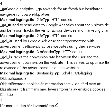
4
_ga
Google analytics, _ga används för att förstå hur besökaren
navigerar runt på webbplatsen
Maximal lagringstid
: 2 år
Typ
: HTTP-cookie
_ga_#
Used to send data to Google Analytics about the visitor's d
and behavior. Tracks the visitor across devices and marketing chan
Maximal lagringstid
: 2 år
Typ
: HTTP-cookie
_gcl_au
Used by Google AdSense for experimenting with
advertisement efficiency across websites using their services.
Maximal lagringstid
: 3 månader
Typ
: HTTP-cookie
_gcl_ls
Tracks the conversion rate between the user and the
advertisement banners on the website - This serves to optimise th
relevance of the advertisements on the website.
Maximal lagringstid
: Beständig
Typ
: Lokal HTML-lagring
Oklassificerad
8
Oklassificerade cookies är information som vi er i färd med att
klassificera, tillsammans med leverantörerna av enskilda cookies.
Clerk.io
1
Läs mer om den här leverantören