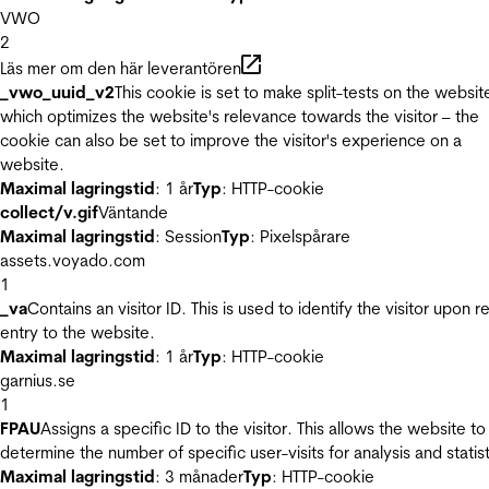
VWO
2
Läs mer om den här leverantören
_vwo_uuid_v2
This cookie is set to make split-tests on the websit
which optimizes the website's relevance towards the visitor – the
cookie can also be set to improve the visitor's experience on a
website.
Maximal lagringstid
: 1 år
Typ
: HTTP-cookie
collect/v.gif
Väntande
Maximal lagringstid
: Session
Typ
: Pixelspårare
assets.voyado.com
1
_va
Contains an visitor ID. This is used to identify the visitor upon r
entry to the website.
Maximal lagringstid
: 1 år
Typ
: HTTP-cookie
garnius.se
1
FPAU
Assigns a specific ID to the visitor. This allows the website to
determine the number of specific user-visits for analysis and statist
Maximal lagringstid
: 3 månader
Typ
: HTTP-cookie