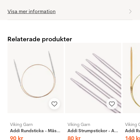
Visa mer information
Relaterade produkter
Viking Garn
Viking Garn
Viking 
Addi Rundsticka - Mässing
Addi Strumpstickor - Aluminium
90
kr
80
kr
140
k