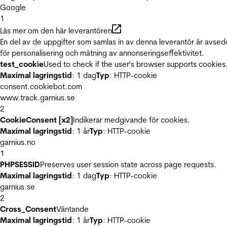
Google
1
Läs mer om den här leverantören
En del av de uppgifter som samlas in av denna leverantör är avse
för personalisering och mätning av annonseringseffektivitet.
test_cookie
Used to check if the user's browser supports cookies
Maximal lagringstid
: 1 dag
Typ
: HTTP-cookie
consent.cookiebot.com
www.track.garnius.se
2
CookieConsent [x2]
Indikerar medgivande för cookies.
Maximal lagringstid
: 1 år
Typ
: HTTP-cookie
garnius.no
1
PHPSESSID
Preserves user session state across page requests.
Maximal lagringstid
: 1 dag
Typ
: HTTP-cookie
garnius.se
2
Cross_Consent
Väntande
Maximal lagringstid
: 1 år
Typ
: HTTP-cookie