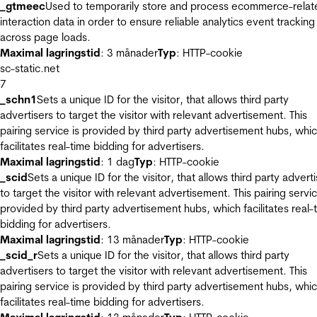
_gtmeec
Used to temporarily store and process ecommerce-relat
interaction data in order to ensure reliable analytics event tracking
across page loads.
Maximal lagringstid
: 3 månader
Typ
: HTTP-cookie
sc-static.net
7
_schn1
Sets a unique ID for the visitor, that allows third party
advertisers to target the visitor with relevant advertisement. This
pairing service is provided by third party advertisement hubs, whi
facilitates real-time bidding for advertisers.
Maximal lagringstid
: 1 dag
Typ
: HTTP-cookie
_scid
Sets a unique ID for the visitor, that allows third party advert
to target the visitor with relevant advertisement. This pairing servic
provided by third party advertisement hubs, which facilitates real-
bidding for advertisers.
Maximal lagringstid
: 13 månader
Typ
: HTTP-cookie
_scid_r
Sets a unique ID for the visitor, that allows third party
advertisers to target the visitor with relevant advertisement. This
pairing service is provided by third party advertisement hubs, whi
facilitates real-time bidding for advertisers.