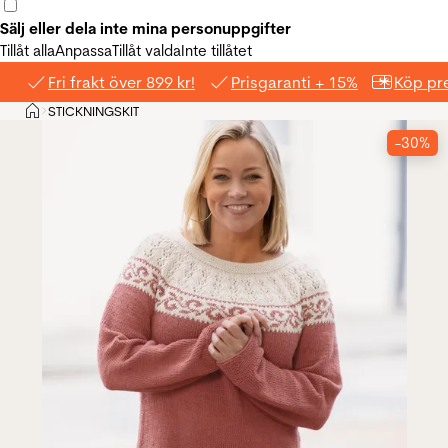
Sälj eller dela inte mina personuppgifter
Tillåt alla
Anpassa
Tillåt valda
Inte tillåtet
Fri frakt över 899 kr!
Prisgaranti + 15%
Köp pre
Hem
STICKNINGSKIT
>
-30%