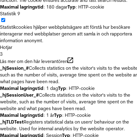
function. The cookie ensures accurate and fast search results.
Maximal lagringstid
: 180 dagar
Typ
: HTTP-cookie
Statistik
9
Statistikcookies hjälper webbplatsägare att förstå hur besökare
interagerar med webbplatser genom att samla in och rapportera
information anonymt.
Hotjar
3
Läs mer om den här leverantören
_hjSession_#
Collects statistics on the visitor's visits to the websit
such as the number of visits, average time spent on the website a
what pages have been read.
Maximal lagringstid
: 1 dag
Typ
: HTTP-cookie
_hjSessionUser_#
Collects statistics on the visitor's visits to the
website, such as the number of visits, average time spent on the
website and what pages have been read.
Maximal lagringstid
: 1 år
Typ
: HTTP-cookie
_hjTLDTest
Registers statistical data on users' behaviour on the
website. Used for internal analytics by the website operator.
Maximal lagringstid
: Session
Typ
: HTTP-cookie