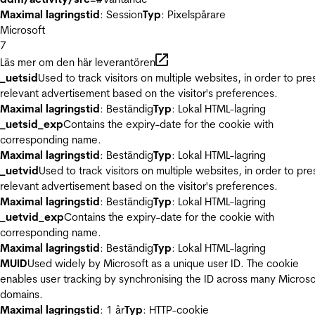
Maximal lagringstid
: Session
Typ
: Pixelspårare
Microsoft
7
Läs mer om den här leverantören
_uetsid
Used to track visitors on multiple websites, in order to pre
relevant advertisement based on the visitor's preferences.
Maximal lagringstid
: Beständig
Typ
: Lokal HTML-lagring
_uetsid_exp
Contains the expiry-date for the cookie with
corresponding name.
Maximal lagringstid
: Beständig
Typ
: Lokal HTML-lagring
_uetvid
Used to track visitors on multiple websites, in order to pre
relevant advertisement based on the visitor's preferences.
Maximal lagringstid
: Beständig
Typ
: Lokal HTML-lagring
_uetvid_exp
Contains the expiry-date for the cookie with
corresponding name.
Maximal lagringstid
: Beständig
Typ
: Lokal HTML-lagring
MUID
Used widely by Microsoft as a unique user ID. The cookie
enables user tracking by synchronising the ID across many Microso
domains.
Maximal lagringstid
: 1 år
Typ
: HTTP-cookie