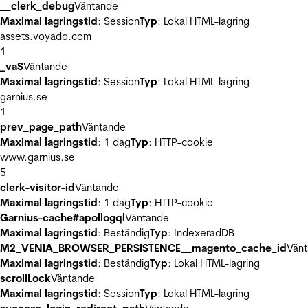
__clerk_debug
Väntande
Maximal lagringstid
: Session
Typ
: Lokal HTML-lagring
assets.voyado.com
1
_vaS
Väntande
Maximal lagringstid
: Session
Typ
: Lokal HTML-lagring
garnius.se
1
prev_page_path
Väntande
Maximal lagringstid
: 1 dag
Typ
: HTTP-cookie
www.garnius.se
5
clerk-visitor-id
Väntande
Maximal lagringstid
: 1 dag
Typ
: HTTP-cookie
Garnius-cache#apollogql
Väntande
Maximal lagringstid
: Beständig
Typ
: IndexeradDB
M2_VENIA_BROWSER_PERSISTENCE__magento_cache_id
Vän
Maximal lagringstid
: Beständig
Typ
: Lokal HTML-lagring
scrollLock
Väntande
Maximal lagringstid
: Session
Typ
: Lokal HTML-lagring