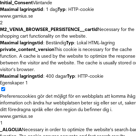
Initial_Consent
Väntande
Maximal lagringstid
: 1 dag
Typ
: HTTP-cookie
www.garnius.se
2
M2_VENIA_BROWSER_PERSISTENCE__cartId
Necessary for the
shopping cart functionality on the website.
Maximal lagringstid
: Beständig
Typ
: Lokal HTML-lagring
private_content_version
This cookie is necessary for the cache
function. A cache is used by the website to optimize the response
between the visitor and the website. The cache is usually stored o
visitor’s browser.
Maximal lagringstid
: 400 dagar
Typ
: HTTP-cookie
Egenskaper
1
Preferenscookies gör det möjligt för en webbplats att komma ihåg
information och ändra hur webbplatsen beter sig eller ser ut, sake
ditt föredragna språk eller den region du befinner dig i.
www.garnius.se
1
_ALGOLIA
Necessary in order to optimize the website's search-ba