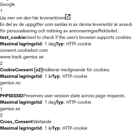
Google
1
Läs mer om den här leverantören
En del av de uppgifter som samlas in av denna leverantör är avse
för personalisering och mätning av annonseringseffektivitet.
test_cookie
Used to check if the user's browser supports cookies
Maximal lagringstid
: 1 dag
Typ
: HTTP-cookie
consent.cookiebot.com
www.track.garnius.se
2
CookieConsent [x2]
Indikerar medgivande för cookies.
Maximal lagringstid
: 1 år
Typ
: HTTP-cookie
garnius.no
1
PHPSESSID
Preserves user session state across page requests.
Maximal lagringstid
: 1 dag
Typ
: HTTP-cookie
garnius.se
2
Cross_Consent
Väntande
Maximal lagringstid
: 1 år
Typ
: HTTP-cookie