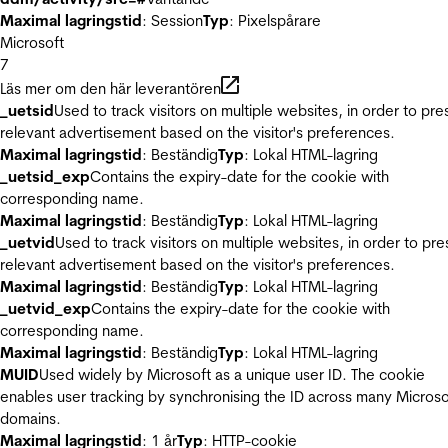
Maximal lagringstid
: Session
Typ
: Pixelspårare
Microsoft
7
Läs mer om den här leverantören
_uetsid
Used to track visitors on multiple websites, in order to pre
relevant advertisement based on the visitor's preferences.
Maximal lagringstid
: Beständig
Typ
: Lokal HTML-lagring
_uetsid_exp
Contains the expiry-date for the cookie with
corresponding name.
Maximal lagringstid
: Beständig
Typ
: Lokal HTML-lagring
_uetvid
Used to track visitors on multiple websites, in order to pre
relevant advertisement based on the visitor's preferences.
Maximal lagringstid
: Beständig
Typ
: Lokal HTML-lagring
_uetvid_exp
Contains the expiry-date for the cookie with
corresponding name.
Maximal lagringstid
: Beständig
Typ
: Lokal HTML-lagring
MUID
Used widely by Microsoft as a unique user ID. The cookie
enables user tracking by synchronising the ID across many Microso
domains.
Maximal lagringstid
: 1 år
Typ
: HTTP-cookie