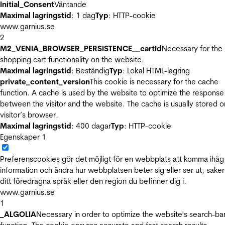
Initial_Consent
Väntande
Maximal lagringstid
: 1 dag
Typ
: HTTP-cookie
www.garnius.se
2
M2_VENIA_BROWSER_PERSISTENCE__cartId
Necessary for the
shopping cart functionality on the website.
Maximal lagringstid
: Beständig
Typ
: Lokal HTML-lagring
private_content_version
This cookie is necessary for the cache
function. A cache is used by the website to optimize the response
between the visitor and the website. The cache is usually stored o
visitor’s browser.
Maximal lagringstid
: 400 dagar
Typ
: HTTP-cookie
Egenskaper
1
Preferenscookies gör det möjligt för en webbplats att komma ihåg
information och ändra hur webbplatsen beter sig eller ser ut, sake
ditt föredragna språk eller den region du befinner dig i.
www.garnius.se
1
_ALGOLIA
Necessary in order to optimize the website's search-ba