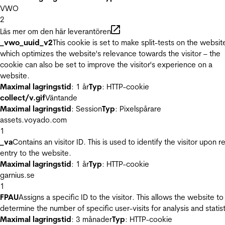
VWO
2
Läs mer om den här leverantören
_vwo_uuid_v2
This cookie is set to make split-tests on the websit
which optimizes the website's relevance towards the visitor – the
cookie can also be set to improve the visitor's experience on a
website.
Maximal lagringstid
: 1 år
Typ
: HTTP-cookie
collect/v.gif
Väntande
Maximal lagringstid
: Session
Typ
: Pixelspårare
assets.voyado.com
1
_va
Contains an visitor ID. This is used to identify the visitor upon r
entry to the website.
Maximal lagringstid
: 1 år
Typ
: HTTP-cookie
garnius.se
1
FPAU
Assigns a specific ID to the visitor. This allows the website to
determine the number of specific user-visits for analysis and statist
Maximal lagringstid
: 3 månader
Typ
: HTTP-cookie