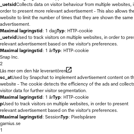
_uetsid
Collects data on visitor behaviour from multiple websites, 
order to present more relevant advertisement - This also allows th
website to limit the number of times that they are shown the same
advertisement.
Maximal lagringstid
: 1 dag
Typ
: HTTP-cookie
_uetvid
Used to track visitors on multiple websites, in order to pre
relevant advertisement based on the visitor's preferences.
Maximal lagringstid
: 1 år
Typ
: HTTP-cookie
Snap Inc.
2
Läs mer om den här leverantören
sc_at
Used by Snapchat to implement advertisement content on t
website - The cookie detects the efficiency of the ads and collect
visitor data for further visitor segmentation.
Maximal lagringstid
: 1 år
Typ
: HTTP-cookie
p
Used to track visitors on multiple websites, in order to present
relevant advertisement based on the visitor's preferences.
Maximal lagringstid
: Session
Typ
: Pixelspårare
garnius.se
1