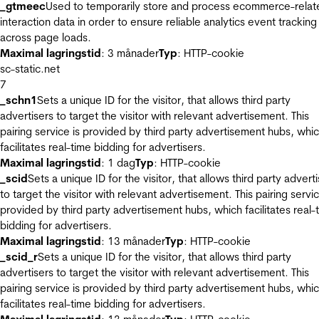
_gtmeec
Used to temporarily store and process ecommerce-relat
interaction data in order to ensure reliable analytics event tracking
across page loads.
Maximal lagringstid
: 3 månader
Typ
: HTTP-cookie
sc-static.net
7
_schn1
Sets a unique ID for the visitor, that allows third party
advertisers to target the visitor with relevant advertisement. This
pairing service is provided by third party advertisement hubs, whi
facilitates real-time bidding for advertisers.
Maximal lagringstid
: 1 dag
Typ
: HTTP-cookie
_scid
Sets a unique ID for the visitor, that allows third party advert
to target the visitor with relevant advertisement. This pairing servic
provided by third party advertisement hubs, which facilitates real-
bidding for advertisers.
Maximal lagringstid
: 13 månader
Typ
: HTTP-cookie
_scid_r
Sets a unique ID for the visitor, that allows third party
advertisers to target the visitor with relevant advertisement. This
pairing service is provided by third party advertisement hubs, whi
facilitates real-time bidding for advertisers.