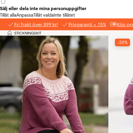
Sälj eller dela inte mina personuppgifter
Tillåt alla
Anpassa
Tillåt valda
Inte tillåtet
Fri frakt över 899 kr!
Prisgaranti + 15%
Köp pre
Hem
STICKNINGSKIT
>
-30%