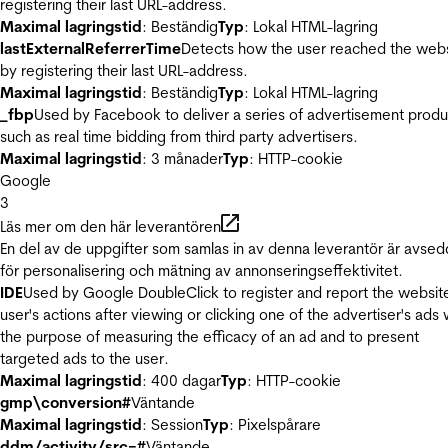
registering their last URL-address.
Maximal lagringstid
: Beständig
Typ
: Lokal HTML-lagring
lastExternalReferrerTime
Detects how the user reached the web
by registering their last URL-address.
Maximal lagringstid
: Beständig
Typ
: Lokal HTML-lagring
_fbp
Used by Facebook to deliver a series of advertisement produ
such as real time bidding from third party advertisers.
Maximal lagringstid
: 3 månader
Typ
: HTTP-cookie
Google
3
Läs mer om den här leverantören
En del av de uppgifter som samlas in av denna leverantör är avse
för personalisering och mätning av annonseringseffektivitet.
IDE
Used by Google DoubleClick to register and report the websit
user's actions after viewing or clicking one of the advertiser's ads 
the purpose of measuring the efficacy of an ad and to present
targeted ads to the user.
Maximal lagringstid
: 400 dagar
Typ
: HTTP-cookie
gmp\conversion#
Väntande
Maximal lagringstid
: Session
Typ
: Pixelspårare
ddm/activity/src=#
Väntande