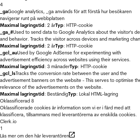
4
_ga
Google analytics, _ga används för att förstå hur besökaren
navigerar runt på webbplatsen
Maximal lagringstid
: 2 år
Typ
: HTTP-cookie
_ga_#
Used to send data to Google Analytics about the visitor's d
and behavior. Tracks the visitor across devices and marketing chan
Maximal lagringstid
: 2 år
Typ
: HTTP-cookie
_gcl_au
Used by Google AdSense for experimenting with
advertisement efficiency across websites using their services.
Maximal lagringstid
: 3 månader
Typ
: HTTP-cookie
_gcl_ls
Tracks the conversion rate between the user and the
advertisement banners on the website - This serves to optimise th
relevance of the advertisements on the website.
Maximal lagringstid
: Beständig
Typ
: Lokal HTML-lagring
Oklassificerad
8
Oklassificerade cookies är information som vi er i färd med att
klassificera, tillsammans med leverantörerna av enskilda cookies.
Clerk.io
1
Läs mer om den här leverantören