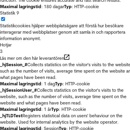
function. The cookie ensures accurate and fast search results.
Maximal lagringstid
: 180 dagar
Typ
: HTTP-cookie
Statistik
9
Statistikcookies hjälper webbplatsägare att förstå hur besökare
interagerar med webbplatser genom att samla in och rapportera
information anonymt.
Hotjar
3
Läs mer om den här leverantören
_hjSession_#
Collects statistics on the visitor's visits to the websit
such as the number of visits, average time spent on the website a
what pages have been read.
Maximal lagringstid
: 1 dag
Typ
: HTTP-cookie
_hjSessionUser_#
Collects statistics on the visitor's visits to the
website, such as the number of visits, average time spent on the
website and what pages have been read.
Maximal lagringstid
: 1 år
Typ
: HTTP-cookie
_hjTLDTest
Registers statistical data on users' behaviour on the
website. Used for internal analytics by the website operator.
Maximal lagringstid
: Session
Typ
: HTTP-cookie