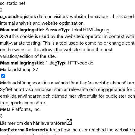
sc-static.net
2
u_scsid
Registers data on visitors' website-behaviour. This is used 
internal analysis and website optimization.
Maximal lagringstid
: Session
Typ
: Lokal HTML-lagring
X-AB
This cookie is used by the website’s operator in context with
multi-variate testing. This is a tool used to combine or change con
on the website. This allows the website to find the best
variation/edition of the site.
Maximal lagringstid
: 1 dag
Typ
: HTTP-cookie
Marknadsföring
27
Marknadsföringscookies används för att spåra webbplatsbesökare
Syftet är att visa annonser som är relevanta och engagerande för
enskilda användaren och därmed mer värdefulla för publicister och
tredjepartsannonsörer.
Meta Platforms, Inc.
3
Läs mer om den här leverantören
lastExternalReferrer
Detects how the user reached the website 