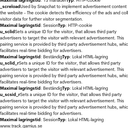
Maximal lagringstid
: 13 månader
Typ
: HTTP-cookie
_screload
Used by Snapchat to implement advertisement content
the website - The cookie detects the efficiency of the ads and col
visitor data for further visitor segmentation.
Maximal lagringstid
: Session
Typ
: HTTP-cookie
u_sclid
Sets a unique ID for the visitor, that allows third party
advertisers to target the visitor with relevant advertisement. This
pairing service is provided by third party advertisement hubs, whi
facilitates real-time bidding for advertisers.
Maximal lagringstid
: Beständig
Typ
: Lokal HTML-lagring
u_sclid_r
Sets a unique ID for the visitor, that allows third party
advertisers to target the visitor with relevant advertisement. This
pairing service is provided by third party advertisement hubs, whi
facilitates real-time bidding for advertisers.
Maximal lagringstid
: Beständig
Typ
: Lokal HTML-lagring
u_scsid_r
Sets a unique ID for the visitor, that allows third party
advertisers to target the visitor with relevant advertisement. This
pairing service is provided by third party advertisement hubs, whi
facilitates real-time bidding for advertisers.
Maximal lagringstid
: Session
Typ
: Lokal HTML-lagring
www.track.garnius.se