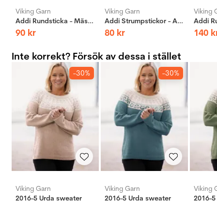
Viking Garn
Viking Garn
Viking 
Addi Rundsticka - Mässing
Addi Strumpstickor - Aluminium
90
kr
80
kr
140
k
Inte korrekt? Försök av dessa i stället
-30%
-30%
Viking Garn
Viking Garn
Viking 
2016-5 Urda sweater
2016-5 Urda sweater
2016-5