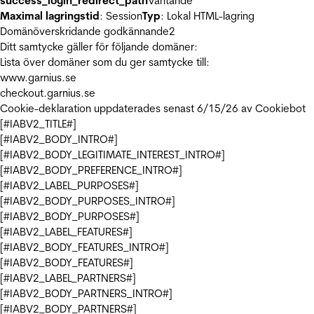
success_login_redirect_path
Väntande
Maximal lagringstid
: Session
Typ
: Lokal HTML-lagring
Domänöverskridande godkännande
2
Ditt samtycke gäller för följande domäner:
Lista över domäner som du ger samtycke till:
www.garnius.se
checkout.garnius.se
Cookie-deklaration uppdaterades senast 6/15/26 av
Cookiebot
[#IABV2_TITLE#]
[#IABV2_BODY_INTRO#]
[#IABV2_BODY_LEGITIMATE_INTEREST_INTRO#]
[#IABV2_BODY_PREFERENCE_INTRO#]
[#IABV2_LABEL_PURPOSES#]
[#IABV2_BODY_PURPOSES_INTRO#]
[#IABV2_BODY_PURPOSES#]
[#IABV2_LABEL_FEATURES#]
[#IABV2_BODY_FEATURES_INTRO#]
[#IABV2_BODY_FEATURES#]
[#IABV2_LABEL_PARTNERS#]
[#IABV2_BODY_PARTNERS_INTRO#]
[#IABV2_BODY_PARTNERS#]