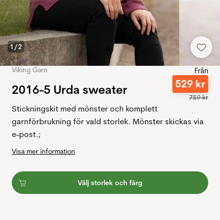
1
/
2
Viking Garn
Från
529
kr
2016-5 Urda sweater
759
kr
Stickningskit med mönster och komplett
garnförbrukning för vald storlek. Mönster skickas via
e-post.;
Visa mer information
Välj storlek och färg