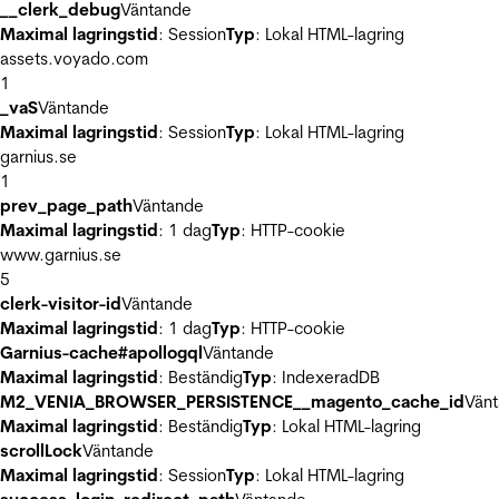
__clerk_debug
Väntande
Maximal lagringstid
: Session
Typ
: Lokal HTML-lagring
assets.voyado.com
1
_vaS
Väntande
Maximal lagringstid
: Session
Typ
: Lokal HTML-lagring
garnius.se
1
prev_page_path
Väntande
Maximal lagringstid
: 1 dag
Typ
: HTTP-cookie
www.garnius.se
5
clerk-visitor-id
Väntande
Maximal lagringstid
: 1 dag
Typ
: HTTP-cookie
Garnius-cache#apollogql
Väntande
Maximal lagringstid
: Beständig
Typ
: IndexeradDB
M2_VENIA_BROWSER_PERSISTENCE__magento_cache_id
Vän
Maximal lagringstid
: Beständig
Typ
: Lokal HTML-lagring
scrollLock
Väntande
Maximal lagringstid
: Session
Typ
: Lokal HTML-lagring