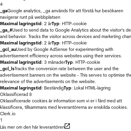
4
_ga
Google analytics, _ga används för att förstå hur besökaren
navigerar runt på webbplatsen
Maximal lagringstid
: 2 år
Typ
: HTTP-cookie
_ga_#
Used to send data to Google Analytics about the visitor's d
and behavior. Tracks the visitor across devices and marketing chan
Maximal lagringstid
: 2 år
Typ
: HTTP-cookie
_gcl_au
Used by Google AdSense for experimenting with
advertisement efficiency across websites using their services.
Maximal lagringstid
: 3 månader
Typ
: HTTP-cookie
_gcl_ls
Tracks the conversion rate between the user and the
advertisement banners on the website - This serves to optimise th
relevance of the advertisements on the website.
Maximal lagringstid
: Beständig
Typ
: Lokal HTML-lagring
Oklassificerad
8
Oklassificerade cookies är information som vi er i färd med att
klassificera, tillsammans med leverantörerna av enskilda cookies.
Clerk.io
1
Läs mer om den här leverantören