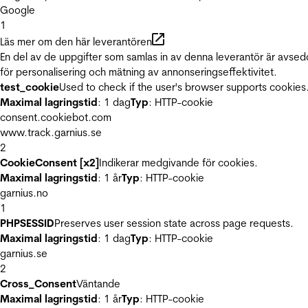
Google
1
Läs mer om den här leverantören
En del av de uppgifter som samlas in av denna leverantör är avse
för personalisering och mätning av annonseringseffektivitet.
test_cookie
Used to check if the user's browser supports cookies
Maximal lagringstid
: 1 dag
Typ
: HTTP-cookie
consent.cookiebot.com
www.track.garnius.se
2
CookieConsent [x2]
Indikerar medgivande för cookies.
Maximal lagringstid
: 1 år
Typ
: HTTP-cookie
garnius.no
1
PHPSESSID
Preserves user session state across page requests.
Maximal lagringstid
: 1 dag
Typ
: HTTP-cookie
garnius.se
2
Cross_Consent
Väntande
Maximal lagringstid
: 1 år
Typ
: HTTP-cookie