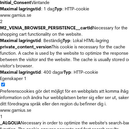
Initial_Consent
Väntande
Maximal lagringstid
: 1 dag
Typ
: HTTP-cookie
www.garnius.se
2
M2_VENIA_BROWSER_PERSISTENCE__cartId
Necessary for the
shopping cart functionality on the website.
Maximal lagringstid
: Beständig
Typ
: Lokal HTML-lagring
private_content_version
This cookie is necessary for the cache
function. A cache is used by the website to optimize the response
between the visitor and the website. The cache is usually stored o
visitor’s browser.
Maximal lagringstid
: 400 dagar
Typ
: HTTP-cookie
Egenskaper
1
Preferenscookies gör det möjligt för en webbplats att komma ihåg
information och ändra hur webbplatsen beter sig eller ser ut, sake
ditt föredragna språk eller den region du befinner dig i.
www.garnius.se
1
_ALGOLIA
Necessary in order to optimize the website's search-ba