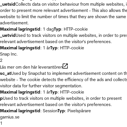
_uetsid
Collects data on visitor behaviour from multiple websites, 
order to present more relevant advertisement - This also allows th
website to limit the number of times that they are shown the same
advertisement.
Maximal lagringstid
: 1 dag
Typ
: HTTP-cookie
_uetvid
Used to track visitors on multiple websites, in order to pre
relevant advertisement based on the visitor's preferences.
Maximal lagringstid
: 1 år
Typ
: HTTP-cookie
Snap Inc.
2
Läs mer om den här leverantören
sc_at
Used by Snapchat to implement advertisement content on t
website - The cookie detects the efficiency of the ads and collect
visitor data for further visitor segmentation.
Maximal lagringstid
: 1 år
Typ
: HTTP-cookie
p
Used to track visitors on multiple websites, in order to present
relevant advertisement based on the visitor's preferences.
Maximal lagringstid
: Session
Typ
: Pixelspårare
garnius.se
1