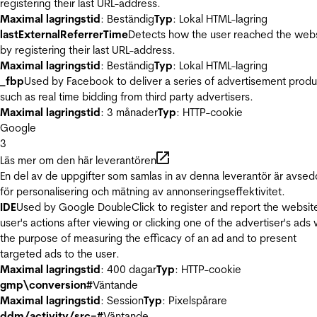
registering their last URL-address.
Maximal lagringstid
: Beständig
Typ
: Lokal HTML-lagring
lastExternalReferrerTime
Detects how the user reached the web
by registering their last URL-address.
Maximal lagringstid
: Beständig
Typ
: Lokal HTML-lagring
_fbp
Used by Facebook to deliver a series of advertisement produ
such as real time bidding from third party advertisers.
Maximal lagringstid
: 3 månader
Typ
: HTTP-cookie
Google
3
Läs mer om den här leverantören
En del av de uppgifter som samlas in av denna leverantör är avse
för personalisering och mätning av annonseringseffektivitet.
IDE
Used by Google DoubleClick to register and report the websit
user's actions after viewing or clicking one of the advertiser's ads 
the purpose of measuring the efficacy of an ad and to present
targeted ads to the user.
Maximal lagringstid
: 400 dagar
Typ
: HTTP-cookie
gmp\conversion#
Väntande
Maximal lagringstid
: Session
Typ
: Pixelspårare
ddm/activity/src=#
Väntande