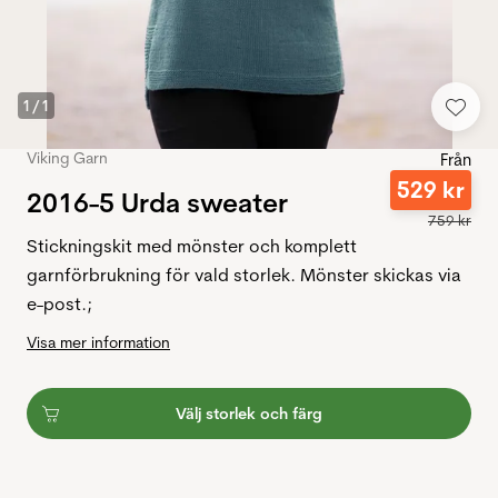
1
/
1
Viking Garn
Från
529
kr
2016-5 Urda sweater
759
kr
Stickningskit med mönster och komplett
garnförbrukning för vald storlek. Mönster skickas via
e-post.;
Visa mer information
Välj storlek och färg