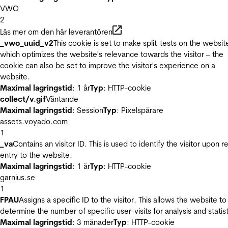
VWO
2
Läs mer om den här leverantören
_vwo_uuid_v2
This cookie is set to make split-tests on the websit
which optimizes the website's relevance towards the visitor – the
cookie can also be set to improve the visitor's experience on a
website.
Maximal lagringstid
: 1 år
Typ
: HTTP-cookie
collect/v.gif
Väntande
Maximal lagringstid
: Session
Typ
: Pixelspårare
assets.voyado.com
1
_va
Contains an visitor ID. This is used to identify the visitor upon r
entry to the website.
Maximal lagringstid
: 1 år
Typ
: HTTP-cookie
garnius.se
1
FPAU
Assigns a specific ID to the visitor. This allows the website to
determine the number of specific user-visits for analysis and statist
Maximal lagringstid
: 3 månader
Typ
: HTTP-cookie