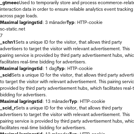
_gtmeec
Used to temporarily store and process ecommerce-relat
interaction data in order to ensure reliable analytics event tracking
across page loads.
Maximal lagringstid
: 3 månader
Typ
: HTTP-cookie
sc-static.net
7
_schn1
Sets a unique ID for the visitor, that allows third party
advertisers to target the visitor with relevant advertisement. This
pairing service is provided by third party advertisement hubs, whi
facilitates real-time bidding for advertisers.
Maximal lagringstid
: 1 dag
Typ
: HTTP-cookie
_scid
Sets a unique ID for the visitor, that allows third party advert
to target the visitor with relevant advertisement. This pairing servic
provided by third party advertisement hubs, which facilitates real-
bidding for advertisers.
Maximal lagringstid
: 13 månader
Typ
: HTTP-cookie
_scid_r
Sets a unique ID for the visitor, that allows third party
advertisers to target the visitor with relevant advertisement. This
pairing service is provided by third party advertisement hubs, whi
facilitates real-time bidding for advertisers.