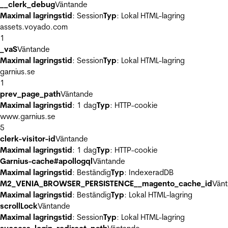
__clerk_debug
Väntande
Maximal lagringstid
: Session
Typ
: Lokal HTML-lagring
assets.voyado.com
1
_vaS
Väntande
Maximal lagringstid
: Session
Typ
: Lokal HTML-lagring
garnius.se
1
prev_page_path
Väntande
Maximal lagringstid
: 1 dag
Typ
: HTTP-cookie
www.garnius.se
5
clerk-visitor-id
Väntande
Maximal lagringstid
: 1 dag
Typ
: HTTP-cookie
Garnius-cache#apollogql
Väntande
Maximal lagringstid
: Beständig
Typ
: IndexeradDB
M2_VENIA_BROWSER_PERSISTENCE__magento_cache_id
Vän
Maximal lagringstid
: Beständig
Typ
: Lokal HTML-lagring
scrollLock
Väntande
Maximal lagringstid
: Session
Typ
: Lokal HTML-lagring