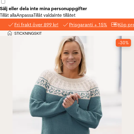
Sälj eller dela inte mina personuppgifter
Tillåt alla
Anpassa
Tillåt valda
Inte tillåtet
Fri frakt över 899 kr!
Prisgaranti + 15%
Köp pre
Hem
STICKNINGSKIT
>
-30%