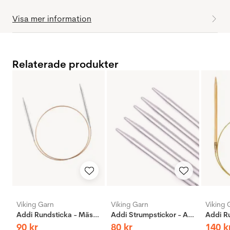
Visa mer information
Relaterade produkter
Viking Garn
Viking Garn
Viking 
Addi Rundsticka - Mässing
Addi Strumpstickor - Aluminium
90
kr
80
kr
140
k