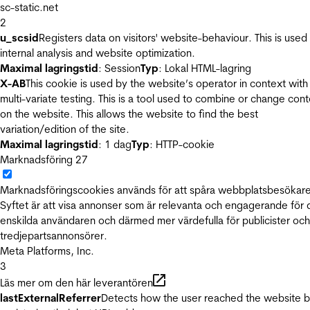
sc-static.net
2
u_scsid
Registers data on visitors' website-behaviour. This is used 
internal analysis and website optimization.
Maximal lagringstid
: Session
Typ
: Lokal HTML-lagring
X-AB
This cookie is used by the website’s operator in context with
multi-variate testing. This is a tool used to combine or change con
on the website. This allows the website to find the best
variation/edition of the site.
Maximal lagringstid
: 1 dag
Typ
: HTTP-cookie
Marknadsföring
27
Marknadsföringscookies används för att spåra webbplatsbesökare
Syftet är att visa annonser som är relevanta och engagerande för
enskilda användaren och därmed mer värdefulla för publicister och
tredjepartsannonsörer.
Meta Platforms, Inc.
3
Läs mer om den här leverantören
lastExternalReferrer
Detects how the user reached the website 