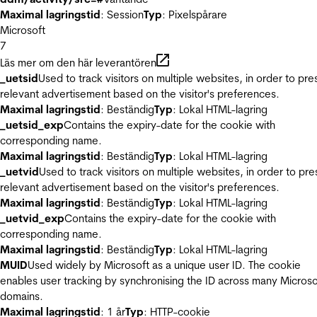
Maximal lagringstid
: Session
Typ
: Pixelspårare
Microsoft
7
Läs mer om den här leverantören
_uetsid
Used to track visitors on multiple websites, in order to pre
relevant advertisement based on the visitor's preferences.
Maximal lagringstid
: Beständig
Typ
: Lokal HTML-lagring
_uetsid_exp
Contains the expiry-date for the cookie with
corresponding name.
Maximal lagringstid
: Beständig
Typ
: Lokal HTML-lagring
_uetvid
Used to track visitors on multiple websites, in order to pre
relevant advertisement based on the visitor's preferences.
Maximal lagringstid
: Beständig
Typ
: Lokal HTML-lagring
_uetvid_exp
Contains the expiry-date for the cookie with
corresponding name.
Maximal lagringstid
: Beständig
Typ
: Lokal HTML-lagring
MUID
Used widely by Microsoft as a unique user ID. The cookie
enables user tracking by synchronising the ID across many Microso
domains.
Maximal lagringstid
: 1 år
Typ
: HTTP-cookie