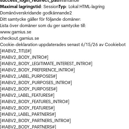
success_login_redirect_path
Väntande
Maximal lagringstid
: Session
Typ
: Lokal HTML-lagring
Domänöverskridande godkännande
2
Ditt samtycke gäller för följande domäner:
Lista över domäner som du ger samtycke till:
www.garnius.se
checkout.garnius.se
Cookie-deklaration uppdaterades senast 6/15/26 av
Cookiebot
[#IABV2_TITLE#]
[#IABV2_BODY_INTRO#]
[#IABV2_BODY_LEGITIMATE_INTEREST_INTRO#]
[#IABV2_BODY_PREFERENCE_INTRO#]
[#IABV2_LABEL_PURPOSES#]
[#IABV2_BODY_PURPOSES_INTRO#]
[#IABV2_BODY_PURPOSES#]
[#IABV2_LABEL_FEATURES#]
[#IABV2_BODY_FEATURES_INTRO#]
[#IABV2_BODY_FEATURES#]
[#IABV2_LABEL_PARTNERS#]
[#IABV2_BODY_PARTNERS_INTRO#]
[#IABV2_BODY_PARTNERS#]