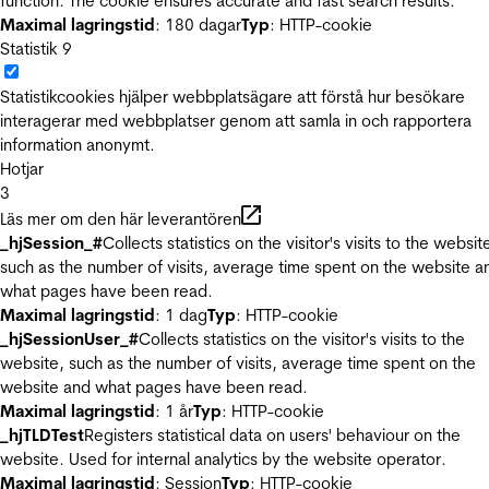
function. The cookie ensures accurate and fast search results.
Maximal lagringstid
: 180 dagar
Typ
: HTTP-cookie
Statistik
9
Statistikcookies hjälper webbplatsägare att förstå hur besökare
interagerar med webbplatser genom att samla in och rapportera
information anonymt.
Hotjar
3
Läs mer om den här leverantören
_hjSession_#
Collects statistics on the visitor's visits to the websit
such as the number of visits, average time spent on the website a
what pages have been read.
Maximal lagringstid
: 1 dag
Typ
: HTTP-cookie
_hjSessionUser_#
Collects statistics on the visitor's visits to the
website, such as the number of visits, average time spent on the
website and what pages have been read.
Maximal lagringstid
: 1 år
Typ
: HTTP-cookie
_hjTLDTest
Registers statistical data on users' behaviour on the
website. Used for internal analytics by the website operator.
Maximal lagringstid
: Session
Typ
: HTTP-cookie