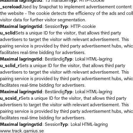
Maximal lagringstid
: 13 månader
Typ
: HTTP-cookie
_screload
Used by Snapchat to implement advertisement content
the website - The cookie detects the efficiency of the ads and col
visitor data for further visitor segmentation.
Maximal lagringstid
: Session
Typ
: HTTP-cookie
u_sclid
Sets a unique ID for the visitor, that allows third party
advertisers to target the visitor with relevant advertisement. This
pairing service is provided by third party advertisement hubs, whi
facilitates real-time bidding for advertisers.
Maximal lagringstid
: Beständig
Typ
: Lokal HTML-lagring
u_sclid_r
Sets a unique ID for the visitor, that allows third party
advertisers to target the visitor with relevant advertisement. This
pairing service is provided by third party advertisement hubs, whi
facilitates real-time bidding for advertisers.
Maximal lagringstid
: Beständig
Typ
: Lokal HTML-lagring
u_scsid_r
Sets a unique ID for the visitor, that allows third party
advertisers to target the visitor with relevant advertisement. This
pairing service is provided by third party advertisement hubs, whi
facilitates real-time bidding for advertisers.
Maximal lagringstid
: Session
Typ
: Lokal HTML-lagring
www.track.garnius.se