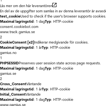
1
Läs mer om den här leverantören
En del av de uppgifter som samlas in av denna leverantör är avsed
test_cookie
Used to check if the user's browser supports cookies
Maximal lagringstid
: 1 dag
Typ
: HTTP-cookie
consent.cookiebot.com
www.track.garnius.se
2
CookieConsent [x2]
Indikerar medgivande för cookies.
Maximal lagringstid
: 1 år
Typ
: HTTP-cookie
garnius.no
1
PHPSESSID
Preserves user session state across page requests.
Maximal lagringstid
: 1 dag
Typ
: HTTP-cookie
garnius.se
2
Cross_Consent
Väntande
Maximal lagringstid
: 1 år
Typ
: HTTP-cookie
Initial_Consent
Väntande
Maximal lagringstid
: 1 dag
Typ
: HTTP-cookie
www.garnius.se