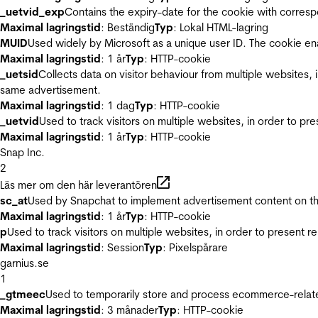
_uetvid_exp
Contains the expiry-date for the cookie with corres
Maximal lagringstid
: Beständig
Typ
: Lokal HTML-lagring
MUID
Used widely by Microsoft as a unique user ID. The cookie en
Maximal lagringstid
: 1 år
Typ
: HTTP-cookie
_uetsid
Collects data on visitor behaviour from multiple websites, 
same advertisement.
Maximal lagringstid
: 1 dag
Typ
: HTTP-cookie
_uetvid
Used to track visitors on multiple websites, in order to pr
Maximal lagringstid
: 1 år
Typ
: HTTP-cookie
Snap Inc.
2
Läs mer om den här leverantören
sc_at
Used by Snapchat to implement advertisement content on the w
Maximal lagringstid
: 1 år
Typ
: HTTP-cookie
p
Used to track visitors on multiple websites, in order to present 
Maximal lagringstid
: Session
Typ
: Pixelspårare
garnius.se
1
_gtmeec
Used to temporarily store and process ecommerce-related 
Maximal lagringstid
: 3 månader
Typ
: HTTP-cookie