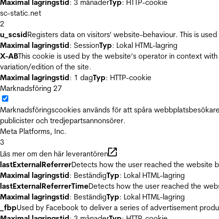
Maximal lagringstid
: 3 månader
Typ
: HTTP-cookie
sc-static.net
2
u_scsid
Registers data on visitors' website-behaviour. This is used 
Maximal lagringstid
: Session
Typ
: Lokal HTML-lagring
X-AB
This cookie is used by the website’s operator in context with 
variation/edition of the site.
Maximal lagringstid
: 1 dag
Typ
: HTTP-cookie
Marknadsföring
27
Marknadsföringscookies används för att spåra webbplatsbesökare.
publicister och tredjepartsannonsörer.
Meta Platforms, Inc.
3
Läs mer om den här leverantören
lastExternalReferrer
Detects how the user reached the website by 
Maximal lagringstid
: Beständig
Typ
: Lokal HTML-lagring
lastExternalReferrerTime
Detects how the user reached the websi
Maximal lagringstid
: Beständig
Typ
: Lokal HTML-lagring
_fbp
Used by Facebook to deliver a series of advertisement product
Maximal lagringstid
: 3 månader
Typ
: HTTP-cookie