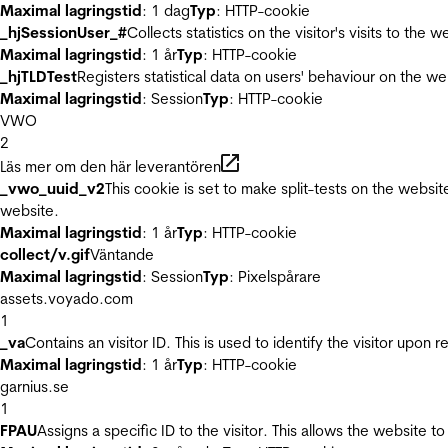
Maximal lagringstid
: 1 dag
Typ
: HTTP-cookie
_hjSessionUser_#
Collects statistics on the visitor's visits to t
Maximal lagringstid
: 1 år
Typ
: HTTP-cookie
_hjTLDTest
Registers statistical data on users' behaviour on the we
Maximal lagringstid
: Session
Typ
: HTTP-cookie
VWO
2
Läs mer om den här leverantören
_vwo_uuid_v2
This cookie is set to make split-tests on the websi
website.
Maximal lagringstid
: 1 år
Typ
: HTTP-cookie
collect/v.gif
Väntande
Maximal lagringstid
: Session
Typ
: Pixelspårare
assets.voyado.com
1
_va
Contains an visitor ID. This is used to identify the visitor upon 
Maximal lagringstid
: 1 år
Typ
: HTTP-cookie
garnius.se
1
FPAU
Assigns a specific ID to the visitor. This allows the website to