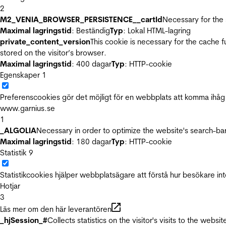
2
M2_VENIA_BROWSER_PERSISTENCE__cartId
Necessary for the 
Maximal lagringstid
: Beständig
Typ
: Lokal HTML-lagring
private_content_version
This cookie is necessary for the cache 
stored on the visitor’s browser.
Maximal lagringstid
: 400 dagar
Typ
: HTTP-cookie
Egenskaper
1
Preferenscookies gör det möjligt för en webbplats att komma ihåg i
www.garnius.se
1
_ALGOLIA
Necessary in order to optimize the website's search-bar
Maximal lagringstid
: 180 dagar
Typ
: HTTP-cookie
Statistik
9
Statistikcookies hjälper webbplatsägare att förstå hur besökare 
Hotjar
3
Läs mer om den här leverantören
_hjSession_#
Collects statistics on the visitor's visits to the we