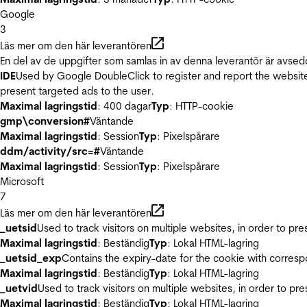
Google
3
Läs mer om den här leverantören
En del av de uppgifter som samlas in av denna leverantör är avsed
IDE
Used by Google DoubleClick to register and report the website u
present targeted ads to the user.
Maximal lagringstid
: 400 dagar
Typ
: HTTP-cookie
gmp\conversion#
Väntande
Maximal lagringstid
: Session
Typ
: Pixelspårare
ddm/activity/src=#
Väntande
Maximal lagringstid
: Session
Typ
: Pixelspårare
Microsoft
7
Läs mer om den här leverantören
_uetsid
Used to track visitors on multiple websites, in order to pr
Maximal lagringstid
: Beständig
Typ
: Lokal HTML-lagring
_uetsid_exp
Contains the expiry-date for the cookie with corres
Maximal lagringstid
: Beständig
Typ
: Lokal HTML-lagring
_uetvid
Used to track visitors on multiple websites, in order to pr
Maximal lagringstid
: Beständig
Typ
: Lokal HTML-lagring