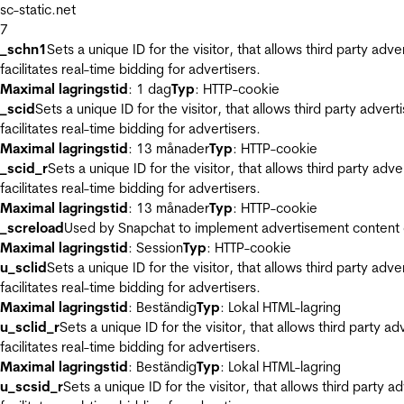
sc-static.net
7
_schn1
Sets a unique ID for the visitor, that allows third party adv
facilitates real-time bidding for advertisers.
Maximal lagringstid
: 1 dag
Typ
: HTTP-cookie
_scid
Sets a unique ID for the visitor, that allows third party adver
facilitates real-time bidding for advertisers.
Maximal lagringstid
: 13 månader
Typ
: HTTP-cookie
_scid_r
Sets a unique ID for the visitor, that allows third party adv
facilitates real-time bidding for advertisers.
Maximal lagringstid
: 13 månader
Typ
: HTTP-cookie
_screload
Used by Snapchat to implement advertisement content on 
Maximal lagringstid
: Session
Typ
: HTTP-cookie
u_sclid
Sets a unique ID for the visitor, that allows third party adv
facilitates real-time bidding for advertisers.
Maximal lagringstid
: Beständig
Typ
: Lokal HTML-lagring
u_sclid_r
Sets a unique ID for the visitor, that allows third party a
facilitates real-time bidding for advertisers.
Maximal lagringstid
: Beständig
Typ
: Lokal HTML-lagring
u_scsid_r
Sets a unique ID for the visitor, that allows third party 