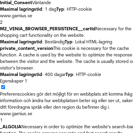
Initial_Consent
Väntande
Maximal lagringstid
: 1 dag
Typ
: HTTP-cookie
www.garnius.se
2
M2_VENIA_BROWSER_PERSISTENCE__cartId
Necessary for the
shopping cart functionality on the website.
Maximal lagringstid
: Beständig
Typ
: Lokal HTML-lagring
private_content_version
This cookie is necessary for the cache
function. A cache is used by the website to optimize the response
between the visitor and the website. The cache is usually stored o
visitor’s browser.
Maximal lagringstid
: 400 dagar
Typ
: HTTP-cookie
Egenskaper
1
Preferenscookies gör det möjligt för en webbplats att komma ihåg
information och ändra hur webbplatsen beter sig eller ser ut, sake
ditt föredragna språk eller den region du befinner dig i.
www.garnius.se
1
_ALGOLIA
Necessary in order to optimize the website's search-ba