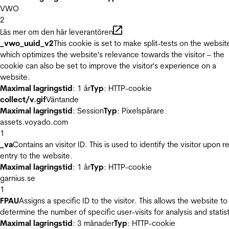
VWO
2
Läs mer om den här leverantören
_vwo_uuid_v2
This cookie is set to make split-tests on the websit
which optimizes the website's relevance towards the visitor – the
cookie can also be set to improve the visitor's experience on a
website.
Maximal lagringstid
: 1 år
Typ
: HTTP-cookie
collect/v.gif
Väntande
Maximal lagringstid
: Session
Typ
: Pixelspårare
assets.voyado.com
1
_va
Contains an visitor ID. This is used to identify the visitor upon r
entry to the website.
Maximal lagringstid
: 1 år
Typ
: HTTP-cookie
garnius.se
1
FPAU
Assigns a specific ID to the visitor. This allows the website to
determine the number of specific user-visits for analysis and statist
Maximal lagringstid
: 3 månader
Typ
: HTTP-cookie