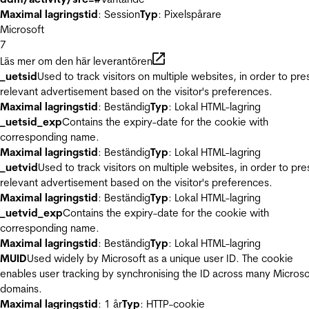
Maximal lagringstid
: Session
Typ
: Pixelspårare
Microsoft
7
Läs mer om den här leverantören
_uetsid
Used to track visitors on multiple websites, in order to pre
relevant advertisement based on the visitor's preferences.
Maximal lagringstid
: Beständig
Typ
: Lokal HTML-lagring
_uetsid_exp
Contains the expiry-date for the cookie with
corresponding name.
Maximal lagringstid
: Beständig
Typ
: Lokal HTML-lagring
_uetvid
Used to track visitors on multiple websites, in order to pre
relevant advertisement based on the visitor's preferences.
Maximal lagringstid
: Beständig
Typ
: Lokal HTML-lagring
_uetvid_exp
Contains the expiry-date for the cookie with
corresponding name.
Maximal lagringstid
: Beständig
Typ
: Lokal HTML-lagring
MUID
Used widely by Microsoft as a unique user ID. The cookie
enables user tracking by synchronising the ID across many Microso
domains.
Maximal lagringstid
: 1 år
Typ
: HTTP-cookie