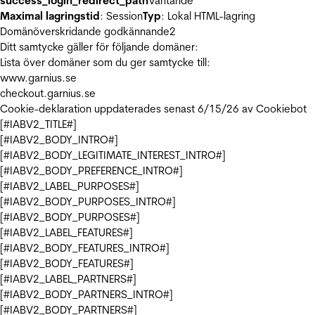
success_login_redirect_path
Väntande
Maximal lagringstid
: Session
Typ
: Lokal HTML-lagring
Domänöverskridande godkännande
2
Ditt samtycke gäller för följande domäner:
Lista över domäner som du ger samtycke till:
www.garnius.se
checkout.garnius.se
Cookie-deklaration uppdaterades senast 6/15/26 av
Cookiebot
[#IABV2_TITLE#]
[#IABV2_BODY_INTRO#]
[#IABV2_BODY_LEGITIMATE_INTEREST_INTRO#]
[#IABV2_BODY_PREFERENCE_INTRO#]
[#IABV2_LABEL_PURPOSES#]
[#IABV2_BODY_PURPOSES_INTRO#]
[#IABV2_BODY_PURPOSES#]
[#IABV2_LABEL_FEATURES#]
[#IABV2_BODY_FEATURES_INTRO#]
[#IABV2_BODY_FEATURES#]
[#IABV2_LABEL_PARTNERS#]
[#IABV2_BODY_PARTNERS_INTRO#]
[#IABV2_BODY_PARTNERS#]