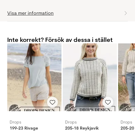
Visa mer information
Inte korrekt? Försök av dessa i stället
Drops
Drops
Drops
199-23 Rivage
205-18 Reykjavik
205-20