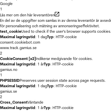
Google
1
Läs mer om den här leverantören
En del av de uppgifter som samlas in av denna leverantör är avse
för personalisering och mätning av annonseringseffektivitet.
test_cookie
Used to check if the user's browser supports cookies
Maximal lagringstid
: 1 dag
Typ
: HTTP-cookie
consent.cookiebot.com
www.track.garnius.se
2
CookieConsent [x2]
Indikerar medgivande för cookies.
Maximal lagringstid
: 1 år
Typ
: HTTP-cookie
garnius.no
1
PHPSESSID
Preserves user session state across page requests.
Maximal lagringstid
: 1 dag
Typ
: HTTP-cookie
garnius.se
2
Cross_Consent
Väntande
Maximal lagringstid
: 1 år
Typ
: HTTP-cookie