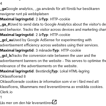
4
_ga
Google analytics, _ga används för att förstå hur besökaren
navigerar runt på webbplatsen
Maximal lagringstid
: 2 år
Typ
: HTTP-cookie
_ga_#
Used to send data to Google Analytics about the visitor's d
and behavior. Tracks the visitor across devices and marketing chan
Maximal lagringstid
: 2 år
Typ
: HTTP-cookie
_gcl_au
Used by Google AdSense for experimenting with
advertisement efficiency across websites using their services.
Maximal lagringstid
: 3 månader
Typ
: HTTP-cookie
_gcl_ls
Tracks the conversion rate between the user and the
advertisement banners on the website - This serves to optimise th
relevance of the advertisements on the website.
Maximal lagringstid
: Beständig
Typ
: Lokal HTML-lagring
Oklassificerad
8
Oklassificerade cookies är information som vi er i färd med att
klassificera, tillsammans med leverantörerna av enskilda cookies.
Clerk.io
1
Läs mer om den här leverantören