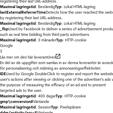
registering their last URL-address.
Maximal lagringstid
: Beständig
Typ
: Lokal HTML-lagring
lastExternalReferrerTime
Detects how the user reached the web
by registering their last URL-address.
Maximal lagringstid
: Beständig
Typ
: Lokal HTML-lagring
_fbp
Used by Facebook to deliver a series of advertisement produ
such as real time bidding from third party advertisers.
Maximal lagringstid
: 3 månader
Typ
: HTTP-cookie
Google
3
Läs mer om den här leverantören
En del av de uppgifter som samlas in av denna leverantör är avse
för personalisering och mätning av annonseringseffektivitet.
IDE
Used by Google DoubleClick to register and report the websit
user's actions after viewing or clicking one of the advertiser's ads 
the purpose of measuring the efficacy of an ad and to present
targeted ads to the user.
Maximal lagringstid
: 400 dagar
Typ
: HTTP-cookie
gmp\conversion#
Väntande
Maximal lagringstid
: Session
Typ
: Pixelspårare
ddm/activity/src=#
Väntande