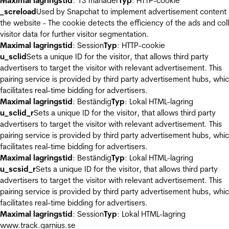
Maximal lagringstid
: 13 månader
Typ
: HTTP-cookie
_screload
Used by Snapchat to implement advertisement content
the website - The cookie detects the efficiency of the ads and col
visitor data for further visitor segmentation.
Maximal lagringstid
: Session
Typ
: HTTP-cookie
u_sclid
Sets a unique ID for the visitor, that allows third party
advertisers to target the visitor with relevant advertisement. This
pairing service is provided by third party advertisement hubs, whi
facilitates real-time bidding for advertisers.
Maximal lagringstid
: Beständig
Typ
: Lokal HTML-lagring
u_sclid_r
Sets a unique ID for the visitor, that allows third party
advertisers to target the visitor with relevant advertisement. This
pairing service is provided by third party advertisement hubs, whi
facilitates real-time bidding for advertisers.
Maximal lagringstid
: Beständig
Typ
: Lokal HTML-lagring
u_scsid_r
Sets a unique ID for the visitor, that allows third party
advertisers to target the visitor with relevant advertisement. This
pairing service is provided by third party advertisement hubs, whi
facilitates real-time bidding for advertisers.
Maximal lagringstid
: Session
Typ
: Lokal HTML-lagring
www.track.garnius.se