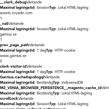
__clerk_debug
Väntande
Maximal lagringstid
: Session
Typ
: Lokal HTML-lagring
assets.voyado.com
1
_vaS
Väntande
Maximal lagringstid
: Session
Typ
: Lokal HTML-lagring
garnius.se
1
prev_page_path
Väntande
Maximal lagringstid
: 1 dag
Typ
: HTTP-cookie
www.garnius.se
5
clerk-visitor-id
Väntande
Maximal lagringstid
: 1 dag
Typ
: HTTP-cookie
Garnius-cache#apollogql
Väntande
Maximal lagringstid
: Beständig
Typ
: IndexeradDB
M2_VENIA_BROWSER_PERSISTENCE__magento_cache_id
Vän
Maximal lagringstid
: Beständig
Typ
: Lokal HTML-lagring
scrollLock
Väntande
Maximal lagringstid
: Session
Typ
: Lokal HTML-lagring