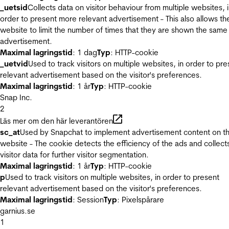
_uetsid
Collects data on visitor behaviour from multiple websites, 
order to present more relevant advertisement - This also allows th
website to limit the number of times that they are shown the same
advertisement.
Maximal lagringstid
: 1 dag
Typ
: HTTP-cookie
_uetvid
Used to track visitors on multiple websites, in order to pre
relevant advertisement based on the visitor's preferences.
Maximal lagringstid
: 1 år
Typ
: HTTP-cookie
Snap Inc.
2
Läs mer om den här leverantören
sc_at
Used by Snapchat to implement advertisement content on t
website - The cookie detects the efficiency of the ads and collect
visitor data for further visitor segmentation.
Maximal lagringstid
: 1 år
Typ
: HTTP-cookie
p
Used to track visitors on multiple websites, in order to present
relevant advertisement based on the visitor's preferences.
Maximal lagringstid
: Session
Typ
: Pixelspårare
garnius.se
1