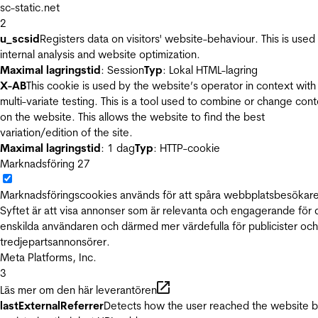
sc-static.net
2
u_scsid
Registers data on visitors' website-behaviour. This is used 
internal analysis and website optimization.
Maximal lagringstid
: Session
Typ
: Lokal HTML-lagring
X-AB
This cookie is used by the website’s operator in context with
multi-variate testing. This is a tool used to combine or change con
on the website. This allows the website to find the best
variation/edition of the site.
Maximal lagringstid
: 1 dag
Typ
: HTTP-cookie
Marknadsföring
27
Marknadsföringscookies används för att spåra webbplatsbesökare
Syftet är att visa annonser som är relevanta och engagerande för
enskilda användaren och därmed mer värdefulla för publicister och
tredjepartsannonsörer.
Meta Platforms, Inc.
3
Läs mer om den här leverantören
lastExternalReferrer
Detects how the user reached the website 