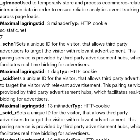
_gtmeec
Used to temporarily store and process ecommerce-relat
interaction data in order to ensure reliable analytics event tracking
across page loads.
Maximal lagringstid
: 3 månader
Typ
: HTTP-cookie
sc-static.net
7
_schn1
Sets a unique ID for the visitor, that allows third party
advertisers to target the visitor with relevant advertisement. This
pairing service is provided by third party advertisement hubs, whi
facilitates real-time bidding for advertisers.
Maximal lagringstid
: 1 dag
Typ
: HTTP-cookie
_scid
Sets a unique ID for the visitor, that allows third party advert
to target the visitor with relevant advertisement. This pairing servic
provided by third party advertisement hubs, which facilitates real-
bidding for advertisers.
Maximal lagringstid
: 13 månader
Typ
: HTTP-cookie
_scid_r
Sets a unique ID for the visitor, that allows third party
advertisers to target the visitor with relevant advertisement. This
pairing service is provided by third party advertisement hubs, whi
facilitates real-time bidding for advertisers.