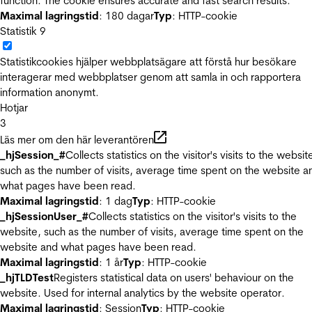
function. The cookie ensures accurate and fast search results.
Maximal lagringstid
: 180 dagar
Typ
: HTTP-cookie
Statistik
9
Statistikcookies hjälper webbplatsägare att förstå hur besökare
interagerar med webbplatser genom att samla in och rapportera
information anonymt.
Hotjar
3
Läs mer om den här leverantören
_hjSession_#
Collects statistics on the visitor's visits to the websit
such as the number of visits, average time spent on the website a
what pages have been read.
Maximal lagringstid
: 1 dag
Typ
: HTTP-cookie
_hjSessionUser_#
Collects statistics on the visitor's visits to the
website, such as the number of visits, average time spent on the
website and what pages have been read.
Maximal lagringstid
: 1 år
Typ
: HTTP-cookie
_hjTLDTest
Registers statistical data on users' behaviour on the
website. Used for internal analytics by the website operator.
Maximal lagringstid
: Session
Typ
: HTTP-cookie