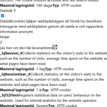
function. The cookie ensures accurate and fast search results.
Maximal lagringstid
: 180 dagar
Typ
: HTTP-cookie
Statistik
9
Statistikcookies hjälper webbplatsägare att förstå hur besökare
interagerar med webbplatser genom att samla in och rapportera
information anonymt.
Hotjar
3
Läs mer om den här leverantören
_hjSession_#
Collects statistics on the visitor's visits to the websit
such as the number of visits, average time spent on the website a
what pages have been read.
Maximal lagringstid
: 1 dag
Typ
: HTTP-cookie
_hjSessionUser_#
Collects statistics on the visitor's visits to the
website, such as the number of visits, average time spent on the
website and what pages have been read.
Maximal lagringstid
: 1 år
Typ
: HTTP-cookie
_hjTLDTest
Registers statistical data on users' behaviour on the
website. Used for internal analytics by the website operator.
Maximal lagringstid
: Session
Typ
: HTTP-cookie