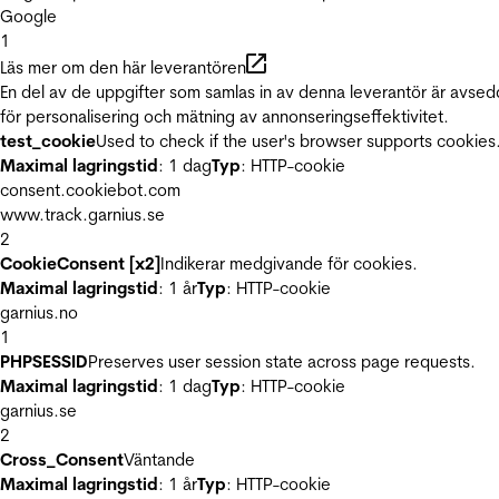
Google
1
Läs mer om den här leverantören
En del av de uppgifter som samlas in av denna leverantör är avse
för personalisering och mätning av annonseringseffektivitet.
test_cookie
Used to check if the user's browser supports cookies
Maximal lagringstid
: 1 dag
Typ
: HTTP-cookie
consent.cookiebot.com
www.track.garnius.se
2
CookieConsent [x2]
Indikerar medgivande för cookies.
Maximal lagringstid
: 1 år
Typ
: HTTP-cookie
garnius.no
1
PHPSESSID
Preserves user session state across page requests.
Maximal lagringstid
: 1 dag
Typ
: HTTP-cookie
garnius.se
2
Cross_Consent
Väntande
Maximal lagringstid
: 1 år
Typ
: HTTP-cookie