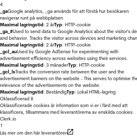
4
_ga
Google analytics, _ga används för att förstå hur besökaren
navigerar runt på webbplatsen
Maximal lagringstid
: 2 år
Typ
: HTTP-cookie
_ga_#
Used to send data to Google Analytics about the visitor's d
and behavior. Tracks the visitor across devices and marketing chan
Maximal lagringstid
: 2 år
Typ
: HTTP-cookie
_gcl_au
Used by Google AdSense for experimenting with
advertisement efficiency across websites using their services.
Maximal lagringstid
: 3 månader
Typ
: HTTP-cookie
_gcl_ls
Tracks the conversion rate between the user and the
advertisement banners on the website - This serves to optimise th
relevance of the advertisements on the website.
Maximal lagringstid
: Beständig
Typ
: Lokal HTML-lagring
Oklassificerad
8
Oklassificerade cookies är information som vi er i färd med att
klassificera, tillsammans med leverantörerna av enskilda cookies.
Clerk.io
1
Läs mer om den här leverantören