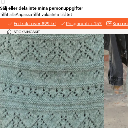
Sälj eller dela inte mina personuppgifter
Tillåt alla
Anpassa
Tillåt valda
Inte tillåtet
Fri frakt över 899 kr!
Prisgaranti + 15%
Köp pre
Hem
STICKNINGSKIT
>