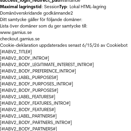
success_login_redirect_path
Väntande
Maximal lagringstid
: Session
Typ
: Lokal HTML-lagring
Domänöverskridande godkännande
2
Ditt samtycke gäller för följande domäner:
Lista över domäner som du ger samtycke till:
www.garnius.se
checkout.garnius.se
Cookie-deklaration uppdaterades senast 6/15/26 av
Cookiebot
[#IABV2_TITLE#]
[#IABV2_BODY_INTRO#]
[#IABV2_BODY_LEGITIMATE_INTEREST_INTRO#]
[#IABV2_BODY_PREFERENCE_INTRO#]
[#IABV2_LABEL_PURPOSES#]
[#IABV2_BODY_PURPOSES_INTRO#]
[#IABV2_BODY_PURPOSES#]
[#IABV2_LABEL_FEATURES#]
[#IABV2_BODY_FEATURES_INTRO#]
[#IABV2_BODY_FEATURES#]
[#IABV2_LABEL_PARTNERS#]
[#IABV2_BODY_PARTNERS_INTRO#]
[#IABV2_BODY_PARTNERS#]