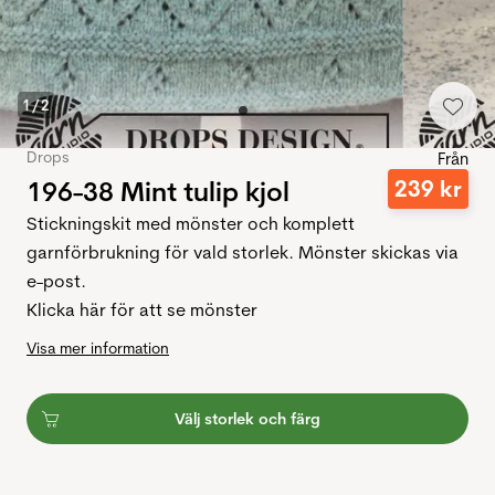
1
/
2
Drops
Från
196-38 Mint tulip kjol
239
kr
Stickningskit med mönster och komplett
garnförbrukning för vald storlek. Mönster skickas via
e-post.
Klicka här för att se mönster
Visa mer information
Välj storlek och färg