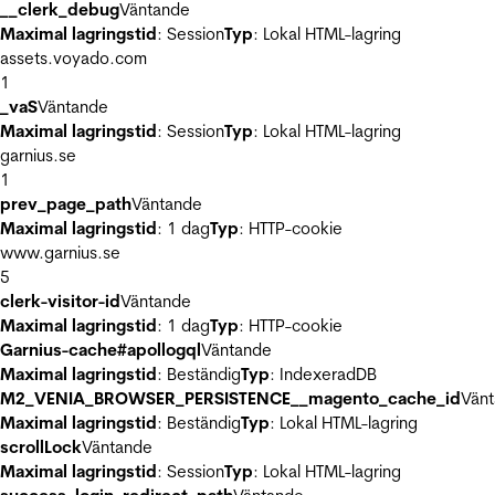
__clerk_debug
Väntande
Maximal lagringstid
: Session
Typ
: Lokal HTML-lagring
assets.voyado.com
1
_vaS
Väntande
Maximal lagringstid
: Session
Typ
: Lokal HTML-lagring
garnius.se
1
prev_page_path
Väntande
Maximal lagringstid
: 1 dag
Typ
: HTTP-cookie
www.garnius.se
5
clerk-visitor-id
Väntande
Maximal lagringstid
: 1 dag
Typ
: HTTP-cookie
Garnius-cache#apollogql
Väntande
Maximal lagringstid
: Beständig
Typ
: IndexeradDB
M2_VENIA_BROWSER_PERSISTENCE__magento_cache_id
Vän
Maximal lagringstid
: Beständig
Typ
: Lokal HTML-lagring
scrollLock
Väntande
Maximal lagringstid
: Session
Typ
: Lokal HTML-lagring