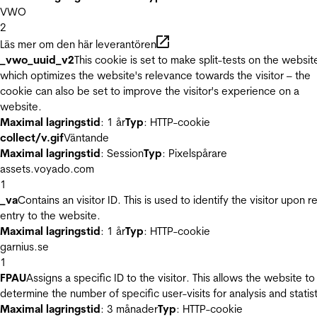
VWO
2
Läs mer om den här leverantören
_vwo_uuid_v2
This cookie is set to make split-tests on the websit
which optimizes the website's relevance towards the visitor – the
cookie can also be set to improve the visitor's experience on a
website.
Maximal lagringstid
: 1 år
Typ
: HTTP-cookie
collect/v.gif
Väntande
Maximal lagringstid
: Session
Typ
: Pixelspårare
assets.voyado.com
1
_va
Contains an visitor ID. This is used to identify the visitor upon r
entry to the website.
Maximal lagringstid
: 1 år
Typ
: HTTP-cookie
garnius.se
1
FPAU
Assigns a specific ID to the visitor. This allows the website to
determine the number of specific user-visits for analysis and statist
Maximal lagringstid
: 3 månader
Typ
: HTTP-cookie