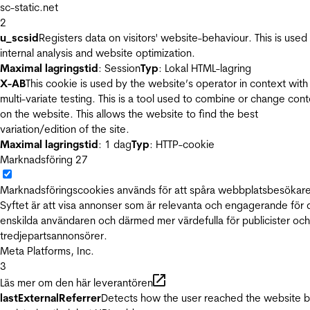
sc-static.net
2
u_scsid
Registers data on visitors' website-behaviour. This is used 
internal analysis and website optimization.
Maximal lagringstid
: Session
Typ
: Lokal HTML-lagring
X-AB
This cookie is used by the website’s operator in context with
multi-variate testing. This is a tool used to combine or change con
on the website. This allows the website to find the best
variation/edition of the site.
Maximal lagringstid
: 1 dag
Typ
: HTTP-cookie
Marknadsföring
27
Marknadsföringscookies används för att spåra webbplatsbesökare
Syftet är att visa annonser som är relevanta och engagerande för
enskilda användaren och därmed mer värdefulla för publicister och
tredjepartsannonsörer.
Meta Platforms, Inc.
3
Läs mer om den här leverantören
lastExternalReferrer
Detects how the user reached the website 