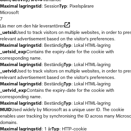
Maximal lagringstid
: Session
Typ
: Pixelspårare
Microsoft
7
Läs mer om den här leverantören
_uetsid
Used to track visitors on multiple websites, in order to pre
relevant advertisement based on the visitor's preferences.
Maximal lagringstid
: Beständig
Typ
: Lokal HTML-lagring
_uetsid_exp
Contains the expiry-date for the cookie with
corresponding name.
Maximal lagringstid
: Beständig
Typ
: Lokal HTML-lagring
_uetvid
Used to track visitors on multiple websites, in order to pre
relevant advertisement based on the visitor's preferences.
Maximal lagringstid
: Beständig
Typ
: Lokal HTML-lagring
_uetvid_exp
Contains the expiry-date for the cookie with
corresponding name.
Maximal lagringstid
: Beständig
Typ
: Lokal HTML-lagring
MUID
Used widely by Microsoft as a unique user ID. The cookie
enables user tracking by synchronising the ID across many Microso
domains.
Maximal lagringstid
: 1 år
Typ
: HTTP-cookie