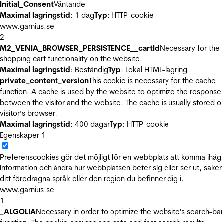
Initial_Consent
Väntande
Maximal lagringstid
: 1 dag
Typ
: HTTP-cookie
www.garnius.se
2
M2_VENIA_BROWSER_PERSISTENCE__cartId
Necessary for the
shopping cart functionality on the website.
Maximal lagringstid
: Beständig
Typ
: Lokal HTML-lagring
private_content_version
This cookie is necessary for the cache
function. A cache is used by the website to optimize the response
between the visitor and the website. The cache is usually stored o
visitor’s browser.
Maximal lagringstid
: 400 dagar
Typ
: HTTP-cookie
Egenskaper
1
Preferenscookies gör det möjligt för en webbplats att komma ihåg
information och ändra hur webbplatsen beter sig eller ser ut, sake
ditt föredragna språk eller den region du befinner dig i.
www.garnius.se
1
_ALGOLIA
Necessary in order to optimize the website's search-ba