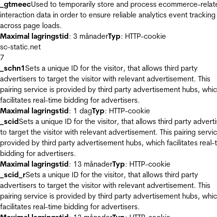
_gtmeec
Used to temporarily store and process ecommerce-relat
interaction data in order to ensure reliable analytics event tracking
across page loads.
Maximal lagringstid
: 3 månader
Typ
: HTTP-cookie
sc-static.net
7
_schn1
Sets a unique ID for the visitor, that allows third party
advertisers to target the visitor with relevant advertisement. This
pairing service is provided by third party advertisement hubs, whi
facilitates real-time bidding for advertisers.
Maximal lagringstid
: 1 dag
Typ
: HTTP-cookie
_scid
Sets a unique ID for the visitor, that allows third party advert
to target the visitor with relevant advertisement. This pairing servic
provided by third party advertisement hubs, which facilitates real-
bidding for advertisers.
Maximal lagringstid
: 13 månader
Typ
: HTTP-cookie
_scid_r
Sets a unique ID for the visitor, that allows third party
advertisers to target the visitor with relevant advertisement. This
pairing service is provided by third party advertisement hubs, whi
facilitates real-time bidding for advertisers.