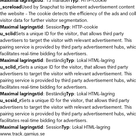
Maximal lagringstid
: 13 månader
Typ
: HTTP-cookie
_screload
Used by Snapchat to implement advertisement content
the website - The cookie detects the efficiency of the ads and col
visitor data for further visitor segmentation.
Maximal lagringstid
: Session
Typ
: HTTP-cookie
u_sclid
Sets a unique ID for the visitor, that allows third party
advertisers to target the visitor with relevant advertisement. This
pairing service is provided by third party advertisement hubs, whi
facilitates real-time bidding for advertisers.
Maximal lagringstid
: Beständig
Typ
: Lokal HTML-lagring
u_sclid_r
Sets a unique ID for the visitor, that allows third party
advertisers to target the visitor with relevant advertisement. This
pairing service is provided by third party advertisement hubs, whi
facilitates real-time bidding for advertisers.
Maximal lagringstid
: Beständig
Typ
: Lokal HTML-lagring
u_scsid_r
Sets a unique ID for the visitor, that allows third party
advertisers to target the visitor with relevant advertisement. This
pairing service is provided by third party advertisement hubs, whi
facilitates real-time bidding for advertisers.
Maximal lagringstid
: Session
Typ
: Lokal HTML-lagring
www.track.garnius.se