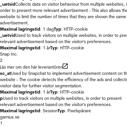
_uetsid
Collects data on visitor behaviour from multiple websites, 
order to present more relevant advertisement - This also allows th
website to limit the number of times that they are shown the same
advertisement.
Maximal lagringstid
: 1 dag
Typ
: HTTP-cookie
_uetvid
Used to track visitors on multiple websites, in order to pre
relevant advertisement based on the visitor's preferences.
Maximal lagringstid
: 1 år
Typ
: HTTP-cookie
Snap Inc.
2
Läs mer om den här leverantören
sc_at
Used by Snapchat to implement advertisement content on t
website - The cookie detects the efficiency of the ads and collect
visitor data for further visitor segmentation.
Maximal lagringstid
: 1 år
Typ
: HTTP-cookie
p
Used to track visitors on multiple websites, in order to present
relevant advertisement based on the visitor's preferences.
Maximal lagringstid
: Session
Typ
: Pixelspårare
garnius.se
1