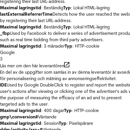
registering their last URL-address.
Maximal lagringstid
: Beständig
Typ
: Lokal HTML-lagring
lastExternalReferrerTime
Detects how the user reached the web
by registering their last URL-address.
Maximal lagringstid
: Beständig
Typ
: Lokal HTML-lagring
_fbp
Used by Facebook to deliver a series of advertisement produ
such as real time bidding from third party advertisers.
Maximal lagringstid
: 3 månader
Typ
: HTTP-cookie
Google
3
Läs mer om den här leverantören
En del av de uppgifter som samlas in av denna leverantör är avse
för personalisering och mätning av annonseringseffektivitet.
IDE
Used by Google DoubleClick to register and report the websit
user's actions after viewing or clicking one of the advertiser's ads 
the purpose of measuring the efficacy of an ad and to present
targeted ads to the user.
Maximal lagringstid
: 400 dagar
Typ
: HTTP-cookie
gmp\conversion#
Väntande
Maximal lagringstid
: Session
Typ
: Pixelspårare
ddm/activity/src=#
Väntande