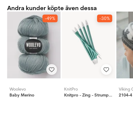
Andra kunder köpte även dessa
-49%
-30%
Woolevo
KnitPro
Viking 
Baby Merino ‎
Knitpro - Zing - Strumpstickor
2104-4 