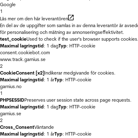
Google
1
Läs mer om den här leverantören
En del av de uppgifter som samlas in av denna leverantör är avse
för personalisering och mätning av annonseringseffektivitet.
test_cookie
Used to check if the user's browser supports cookies
Maximal lagringstid
: 1 dag
Typ
: HTTP-cookie
consent.cookiebot.com
www.track.garnius.se
2
CookieConsent [x2]
Indikerar medgivande för cookies.
Maximal lagringstid
: 1 år
Typ
: HTTP-cookie
garnius.no
1
PHPSESSID
Preserves user session state across page requests.
Maximal lagringstid
: 1 dag
Typ
: HTTP-cookie
garnius.se
2
Cross_Consent
Väntande
Maximal lagringstid
: 1 år
Typ
: HTTP-cookie