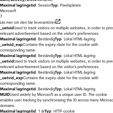
Maximal lagringstid
: Session
Typ
: Pixelspårare
Microsoft
7
Läs mer om den här leverantören
_uetsid
Used to track visitors on multiple websites, in order to pre
relevant advertisement based on the visitor's preferences.
Maximal lagringstid
: Beständig
Typ
: Lokal HTML-lagring
_uetsid_exp
Contains the expiry-date for the cookie with
corresponding name.
Maximal lagringstid
: Beständig
Typ
: Lokal HTML-lagring
_uetvid
Used to track visitors on multiple websites, in order to pre
relevant advertisement based on the visitor's preferences.
Maximal lagringstid
: Beständig
Typ
: Lokal HTML-lagring
_uetvid_exp
Contains the expiry-date for the cookie with
corresponding name.
Maximal lagringstid
: Beständig
Typ
: Lokal HTML-lagring
MUID
Used widely by Microsoft as a unique user ID. The cookie
enables user tracking by synchronising the ID across many Microso
domains.
Maximal lagringstid
: 1 år
Typ
: HTTP-cookie