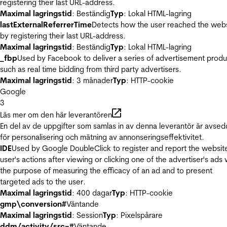
registering their last URL-address.
Maximal lagringstid
: Beständig
Typ
: Lokal HTML-lagring
lastExternalReferrerTime
Detects how the user reached the web
by registering their last URL-address.
Maximal lagringstid
: Beständig
Typ
: Lokal HTML-lagring
_fbp
Used by Facebook to deliver a series of advertisement produ
such as real time bidding from third party advertisers.
Maximal lagringstid
: 3 månader
Typ
: HTTP-cookie
Google
3
Läs mer om den här leverantören
En del av de uppgifter som samlas in av denna leverantör är avse
för personalisering och mätning av annonseringseffektivitet.
IDE
Used by Google DoubleClick to register and report the websit
user's actions after viewing or clicking one of the advertiser's ads 
the purpose of measuring the efficacy of an ad and to present
targeted ads to the user.
Maximal lagringstid
: 400 dagar
Typ
: HTTP-cookie
gmp\conversion#
Väntande
Maximal lagringstid
: Session
Typ
: Pixelspårare
ddm/activity/src=#
Väntande