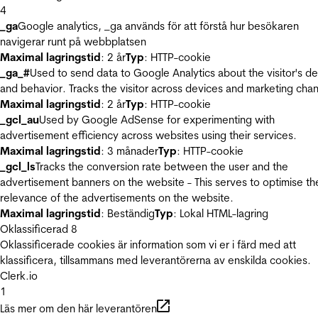
4
_ga
Google analytics, _ga används för att förstå hur besökaren
navigerar runt på webbplatsen
Maximal lagringstid
: 2 år
Typ
: HTTP-cookie
_ga_#
Used to send data to Google Analytics about the visitor's d
and behavior. Tracks the visitor across devices and marketing chan
Maximal lagringstid
: 2 år
Typ
: HTTP-cookie
_gcl_au
Used by Google AdSense for experimenting with
advertisement efficiency across websites using their services.
Maximal lagringstid
: 3 månader
Typ
: HTTP-cookie
_gcl_ls
Tracks the conversion rate between the user and the
advertisement banners on the website - This serves to optimise th
relevance of the advertisements on the website.
Maximal lagringstid
: Beständig
Typ
: Lokal HTML-lagring
Oklassificerad
8
Oklassificerade cookies är information som vi er i färd med att
klassificera, tillsammans med leverantörerna av enskilda cookies.
Clerk.io
1
Läs mer om den här leverantören