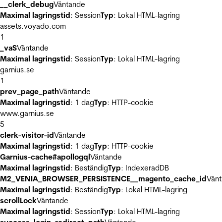
__clerk_debug
Väntande
Maximal lagringstid
: Session
Typ
: Lokal HTML-lagring
assets.voyado.com
1
_vaS
Väntande
Maximal lagringstid
: Session
Typ
: Lokal HTML-lagring
garnius.se
1
prev_page_path
Väntande
Maximal lagringstid
: 1 dag
Typ
: HTTP-cookie
www.garnius.se
5
clerk-visitor-id
Väntande
Maximal lagringstid
: 1 dag
Typ
: HTTP-cookie
Garnius-cache#apollogql
Väntande
Maximal lagringstid
: Beständig
Typ
: IndexeradDB
M2_VENIA_BROWSER_PERSISTENCE__magento_cache_id
Vän
Maximal lagringstid
: Beständig
Typ
: Lokal HTML-lagring
scrollLock
Väntande
Maximal lagringstid
: Session
Typ
: Lokal HTML-lagring