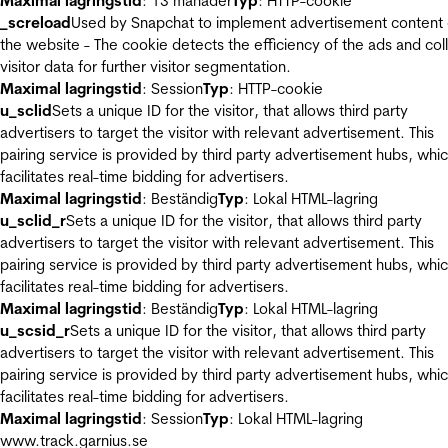
Maximal lagringstid
: 13 månader
Typ
: HTTP-cookie
_screload
Used by Snapchat to implement advertisement content
the website - The cookie detects the efficiency of the ads and col
visitor data for further visitor segmentation.
Maximal lagringstid
: Session
Typ
: HTTP-cookie
u_sclid
Sets a unique ID for the visitor, that allows third party
advertisers to target the visitor with relevant advertisement. This
pairing service is provided by third party advertisement hubs, whi
facilitates real-time bidding for advertisers.
Maximal lagringstid
: Beständig
Typ
: Lokal HTML-lagring
u_sclid_r
Sets a unique ID for the visitor, that allows third party
advertisers to target the visitor with relevant advertisement. This
pairing service is provided by third party advertisement hubs, whi
facilitates real-time bidding for advertisers.
Maximal lagringstid
: Beständig
Typ
: Lokal HTML-lagring
u_scsid_r
Sets a unique ID for the visitor, that allows third party
advertisers to target the visitor with relevant advertisement. This
pairing service is provided by third party advertisement hubs, whi
facilitates real-time bidding for advertisers.
Maximal lagringstid
: Session
Typ
: Lokal HTML-lagring
www.track.garnius.se