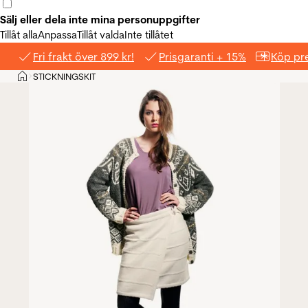
Sälj eller dela inte mina personuppgifter
Tillåt alla
Anpassa
Tillåt valda
Inte tillåtet
Fri frakt över 899 kr!
Prisgaranti + 15%
Köp pre
Hem
STICKNINGSKIT
>