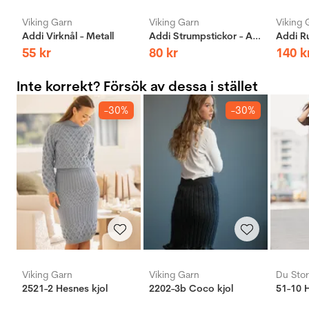
Viking Garn
Viking Garn
Viking 
Addi Virknål - Metall
Addi Strumpstickor - Aluminium
55
kr
80
kr
140
k
Inte korrekt? Försök av dessa i stället
-30%
-30%
Viking Garn
Viking Garn
Du Stor
2521-2 Hesnes kjol
2202-3b Coco kjol