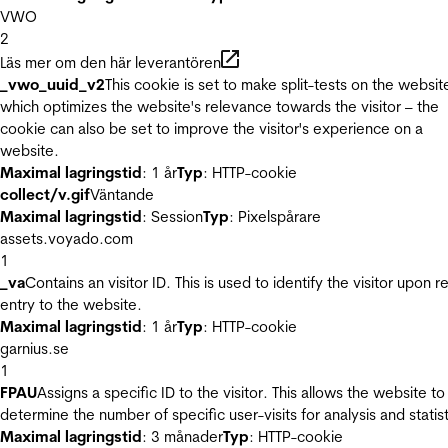
VWO
2
Läs mer om den här leverantören
_vwo_uuid_v2
This cookie is set to make split-tests on the websit
which optimizes the website's relevance towards the visitor – the
cookie can also be set to improve the visitor's experience on a
website.
Maximal lagringstid
: 1 år
Typ
: HTTP-cookie
collect/v.gif
Väntande
Maximal lagringstid
: Session
Typ
: Pixelspårare
assets.voyado.com
1
_va
Contains an visitor ID. This is used to identify the visitor upon r
entry to the website.
Maximal lagringstid
: 1 år
Typ
: HTTP-cookie
garnius.se
1
FPAU
Assigns a specific ID to the visitor. This allows the website to
determine the number of specific user-visits for analysis and statist
Maximal lagringstid
: 3 månader
Typ
: HTTP-cookie