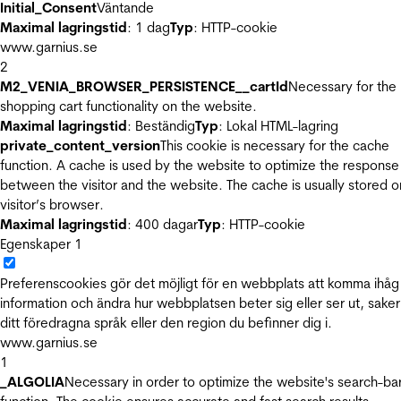
Initial_Consent
Väntande
Maximal lagringstid
: 1 dag
Typ
: HTTP-cookie
www.garnius.se
2
M2_VENIA_BROWSER_PERSISTENCE__cartId
Necessary for the
shopping cart functionality on the website.
Maximal lagringstid
: Beständig
Typ
: Lokal HTML-lagring
private_content_version
This cookie is necessary for the cache
function. A cache is used by the website to optimize the response
between the visitor and the website. The cache is usually stored o
visitor’s browser.
Maximal lagringstid
: 400 dagar
Typ
: HTTP-cookie
Egenskaper
1
Preferenscookies gör det möjligt för en webbplats att komma ihåg
information och ändra hur webbplatsen beter sig eller ser ut, sake
ditt föredragna språk eller den region du befinner dig i.
www.garnius.se
1
_ALGOLIA
Necessary in order to optimize the website's search-ba