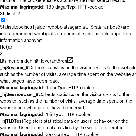
function. The cookie ensures accurate and fast search results.
Maximal lagringstid
: 180 dagar
Typ
: HTTP-cookie
Statistik
9
Statistikcookies hjälper webbplatsägare att förstå hur besökare
interagerar med webbplatser genom att samla in och rapportera
information anonymt.
Hotjar
3
Läs mer om den här leverantören
_hjSession_#
Collects statistics on the visitor's visits to the websit
such as the number of visits, average time spent on the website a
what pages have been read.
Maximal lagringstid
: 1 dag
Typ
: HTTP-cookie
_hjSessionUser_#
Collects statistics on the visitor's visits to the
website, such as the number of visits, average time spent on the
website and what pages have been read.
Maximal lagringstid
: 1 år
Typ
: HTTP-cookie
_hjTLDTest
Registers statistical data on users' behaviour on the
website. Used for internal analytics by the website operator.
Maximal lagringstid
: Session
Typ
: HTTP-cookie