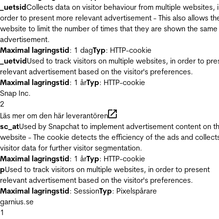
_uetsid
Collects data on visitor behaviour from multiple websites, 
order to present more relevant advertisement - This also allows th
website to limit the number of times that they are shown the same
advertisement.
Maximal lagringstid
: 1 dag
Typ
: HTTP-cookie
_uetvid
Used to track visitors on multiple websites, in order to pre
relevant advertisement based on the visitor's preferences.
Maximal lagringstid
: 1 år
Typ
: HTTP-cookie
Snap Inc.
2
Läs mer om den här leverantören
sc_at
Used by Snapchat to implement advertisement content on t
website - The cookie detects the efficiency of the ads and collect
visitor data for further visitor segmentation.
Maximal lagringstid
: 1 år
Typ
: HTTP-cookie
p
Used to track visitors on multiple websites, in order to present
relevant advertisement based on the visitor's preferences.
Maximal lagringstid
: Session
Typ
: Pixelspårare
garnius.se
1