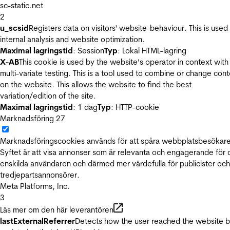
sc-static.net
2
u_scsid
Registers data on visitors' website-behaviour. This is used 
internal analysis and website optimization.
Maximal lagringstid
: Session
Typ
: Lokal HTML-lagring
X-AB
This cookie is used by the website’s operator in context with
multi-variate testing. This is a tool used to combine or change con
on the website. This allows the website to find the best
variation/edition of the site.
Maximal lagringstid
: 1 dag
Typ
: HTTP-cookie
Marknadsföring
27
Marknadsföringscookies används för att spåra webbplatsbesökare
Syftet är att visa annonser som är relevanta och engagerande för
enskilda användaren och därmed mer värdefulla för publicister och
tredjepartsannonsörer.
Meta Platforms, Inc.
3
Läs mer om den här leverantören
lastExternalReferrer
Detects how the user reached the website 