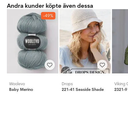
Andra kunder köpte även dessa
-49%
Woolevo
Drops
Viking 
Baby Merino ‎
221-41 Seaside Shade