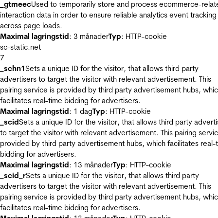
_gtmeec
Used to temporarily store and process ecommerce-relat
interaction data in order to ensure reliable analytics event tracking
across page loads.
Maximal lagringstid
: 3 månader
Typ
: HTTP-cookie
sc-static.net
7
_schn1
Sets a unique ID for the visitor, that allows third party
advertisers to target the visitor with relevant advertisement. This
pairing service is provided by third party advertisement hubs, whi
facilitates real-time bidding for advertisers.
Maximal lagringstid
: 1 dag
Typ
: HTTP-cookie
_scid
Sets a unique ID for the visitor, that allows third party advert
to target the visitor with relevant advertisement. This pairing servic
provided by third party advertisement hubs, which facilitates real-
bidding for advertisers.
Maximal lagringstid
: 13 månader
Typ
: HTTP-cookie
_scid_r
Sets a unique ID for the visitor, that allows third party
advertisers to target the visitor with relevant advertisement. This
pairing service is provided by third party advertisement hubs, whi
facilitates real-time bidding for advertisers.