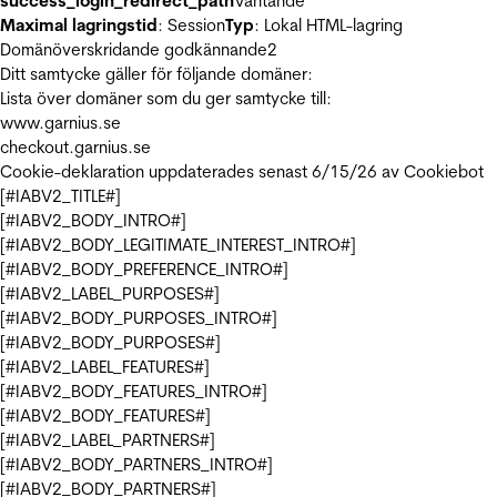
success_login_redirect_path
Väntande
Maximal lagringstid
: Session
Typ
: Lokal HTML-lagring
Domänöverskridande godkännande
2
Ditt samtycke gäller för följande domäner:
Lista över domäner som du ger samtycke till:
www.garnius.se
checkout.garnius.se
Cookie-deklaration uppdaterades senast 6/15/26 av
Cookiebot
[#IABV2_TITLE#]
[#IABV2_BODY_INTRO#]
[#IABV2_BODY_LEGITIMATE_INTEREST_INTRO#]
[#IABV2_BODY_PREFERENCE_INTRO#]
[#IABV2_LABEL_PURPOSES#]
[#IABV2_BODY_PURPOSES_INTRO#]
[#IABV2_BODY_PURPOSES#]
[#IABV2_LABEL_FEATURES#]
[#IABV2_BODY_FEATURES_INTRO#]
[#IABV2_BODY_FEATURES#]
[#IABV2_LABEL_PARTNERS#]
[#IABV2_BODY_PARTNERS_INTRO#]
[#IABV2_BODY_PARTNERS#]