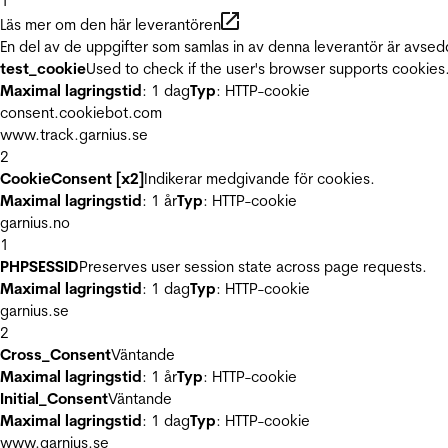
1
Läs mer om den här leverantören
En del av de uppgifter som samlas in av denna leverantör är avsed
test_cookie
Used to check if the user's browser supports cookies
Maximal lagringstid
: 1 dag
Typ
: HTTP-cookie
consent.cookiebot.com
www.track.garnius.se
2
CookieConsent [x2]
Indikerar medgivande för cookies.
Maximal lagringstid
: 1 år
Typ
: HTTP-cookie
garnius.no
1
PHPSESSID
Preserves user session state across page requests.
Maximal lagringstid
: 1 dag
Typ
: HTTP-cookie
garnius.se
2
Cross_Consent
Väntande
Maximal lagringstid
: 1 år
Typ
: HTTP-cookie
Initial_Consent
Väntande
Maximal lagringstid
: 1 dag
Typ
: HTTP-cookie
www.garnius.se