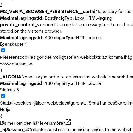
2
M2_VENIA_BROWSER_PERSISTENCE__cartId
Necessary for the 
Maximal lagringstid
: Beständig
Typ
: Lokal HTML-lagring
private_content_version
This cookie is necessary for the cache 
stored on the visitor’s browser.
Maximal lagringstid
: 400 dagar
Typ
: HTTP-cookie
Egenskaper
1
Preferenscookies gör det möjligt för en webbplats att komma ihåg i
www.garnius.se
1
_ALGOLIA
Necessary in order to optimize the website's search-bar
Maximal lagringstid
: 180 dagar
Typ
: HTTP-cookie
Statistik
9
Statistikcookies hjälper webbplatsägare att förstå hur besökare 
Hotjar
3
Läs mer om den här leverantören
_hjSession_#
Collects statistics on the visitor's visits to the we