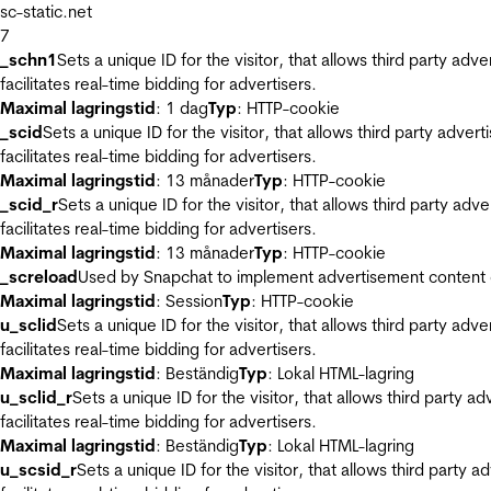
sc-static.net
7
_schn1
Sets a unique ID for the visitor, that allows third party adv
facilitates real-time bidding for advertisers.
Maximal lagringstid
: 1 dag
Typ
: HTTP-cookie
_scid
Sets a unique ID for the visitor, that allows third party adver
facilitates real-time bidding for advertisers.
Maximal lagringstid
: 13 månader
Typ
: HTTP-cookie
_scid_r
Sets a unique ID for the visitor, that allows third party adv
facilitates real-time bidding for advertisers.
Maximal lagringstid
: 13 månader
Typ
: HTTP-cookie
_screload
Used by Snapchat to implement advertisement content on 
Maximal lagringstid
: Session
Typ
: HTTP-cookie
u_sclid
Sets a unique ID for the visitor, that allows third party adv
facilitates real-time bidding for advertisers.
Maximal lagringstid
: Beständig
Typ
: Lokal HTML-lagring
u_sclid_r
Sets a unique ID for the visitor, that allows third party a
facilitates real-time bidding for advertisers.
Maximal lagringstid
: Beständig
Typ
: Lokal HTML-lagring
u_scsid_r
Sets a unique ID for the visitor, that allows third party 