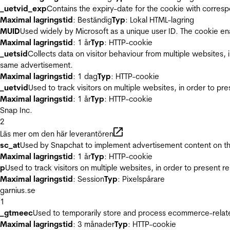
_uetvid_exp
Contains the expiry-date for the cookie with corres
Maximal lagringstid
: Beständig
Typ
: Lokal HTML-lagring
MUID
Used widely by Microsoft as a unique user ID. The cookie en
Maximal lagringstid
: 1 år
Typ
: HTTP-cookie
_uetsid
Collects data on visitor behaviour from multiple websites, 
same advertisement.
Maximal lagringstid
: 1 dag
Typ
: HTTP-cookie
_uetvid
Used to track visitors on multiple websites, in order to pr
Maximal lagringstid
: 1 år
Typ
: HTTP-cookie
Snap Inc.
2
Läs mer om den här leverantören
sc_at
Used by Snapchat to implement advertisement content on the w
Maximal lagringstid
: 1 år
Typ
: HTTP-cookie
p
Used to track visitors on multiple websites, in order to present 
Maximal lagringstid
: Session
Typ
: Pixelspårare
garnius.se
1
_gtmeec
Used to temporarily store and process ecommerce-related 
Maximal lagringstid
: 3 månader
Typ
: HTTP-cookie