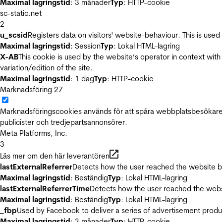
Maximal lagringstid
: 3 månader
Typ
: HTTP-cookie
sc-static.net
2
u_scsid
Registers data on visitors' website-behaviour. This is used 
Maximal lagringstid
: Session
Typ
: Lokal HTML-lagring
X-AB
This cookie is used by the website’s operator in context with 
variation/edition of the site.
Maximal lagringstid
: 1 dag
Typ
: HTTP-cookie
Marknadsföring
27
Marknadsföringscookies används för att spåra webbplatsbesökare.
publicister och tredjepartsannonsörer.
Meta Platforms, Inc.
3
Läs mer om den här leverantören
lastExternalReferrer
Detects how the user reached the website by 
Maximal lagringstid
: Beständig
Typ
: Lokal HTML-lagring
lastExternalReferrerTime
Detects how the user reached the websi
Maximal lagringstid
: Beständig
Typ
: Lokal HTML-lagring
_fbp
Used by Facebook to deliver a series of advertisement product
Maximal lagringstid
: 3 månader
Typ
: HTTP-cookie