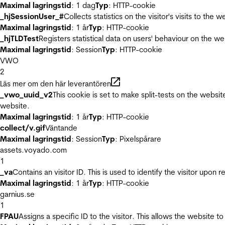
Maximal lagringstid
: 1 dag
Typ
: HTTP-cookie
_hjSessionUser_#
Collects statistics on the visitor's visits to t
Maximal lagringstid
: 1 år
Typ
: HTTP-cookie
_hjTLDTest
Registers statistical data on users' behaviour on the we
Maximal lagringstid
: Session
Typ
: HTTP-cookie
VWO
2
Läs mer om den här leverantören
_vwo_uuid_v2
This cookie is set to make split-tests on the websi
website.
Maximal lagringstid
: 1 år
Typ
: HTTP-cookie
collect/v.gif
Väntande
Maximal lagringstid
: Session
Typ
: Pixelspårare
assets.voyado.com
1
_va
Contains an visitor ID. This is used to identify the visitor upon 
Maximal lagringstid
: 1 år
Typ
: HTTP-cookie
garnius.se
1
FPAU
Assigns a specific ID to the visitor. This allows the website to