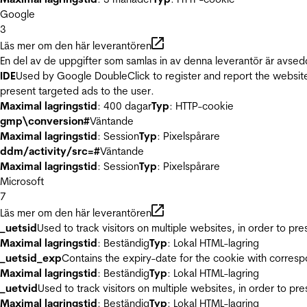
Google
3
Läs mer om den här leverantören
En del av de uppgifter som samlas in av denna leverantör är avsed
IDE
Used by Google DoubleClick to register and report the website u
present targeted ads to the user.
Maximal lagringstid
: 400 dagar
Typ
: HTTP-cookie
gmp\conversion#
Väntande
Maximal lagringstid
: Session
Typ
: Pixelspårare
ddm/activity/src=#
Väntande
Maximal lagringstid
: Session
Typ
: Pixelspårare
Microsoft
7
Läs mer om den här leverantören
_uetsid
Used to track visitors on multiple websites, in order to pr
Maximal lagringstid
: Beständig
Typ
: Lokal HTML-lagring
_uetsid_exp
Contains the expiry-date for the cookie with corres
Maximal lagringstid
: Beständig
Typ
: Lokal HTML-lagring
_uetvid
Used to track visitors on multiple websites, in order to pr
Maximal lagringstid
: Beständig
Typ
: Lokal HTML-lagring