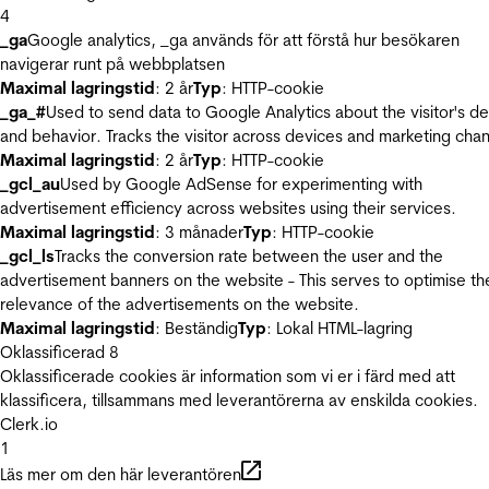
4
_ga
Google analytics, _ga används för att förstå hur besökaren
navigerar runt på webbplatsen
Maximal lagringstid
: 2 år
Typ
: HTTP-cookie
_ga_#
Used to send data to Google Analytics about the visitor's d
and behavior. Tracks the visitor across devices and marketing chan
Maximal lagringstid
: 2 år
Typ
: HTTP-cookie
_gcl_au
Used by Google AdSense for experimenting with
advertisement efficiency across websites using their services.
Maximal lagringstid
: 3 månader
Typ
: HTTP-cookie
_gcl_ls
Tracks the conversion rate between the user and the
advertisement banners on the website - This serves to optimise th
relevance of the advertisements on the website.
Maximal lagringstid
: Beständig
Typ
: Lokal HTML-lagring
Oklassificerad
8
Oklassificerade cookies är information som vi er i färd med att
klassificera, tillsammans med leverantörerna av enskilda cookies.
Clerk.io
1
Läs mer om den här leverantören