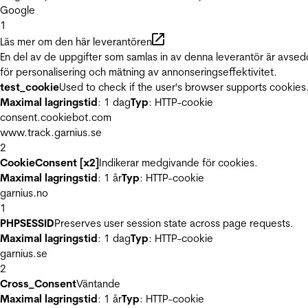
Google
1
Läs mer om den här leverantören
En del av de uppgifter som samlas in av denna leverantör är avse
för personalisering och mätning av annonseringseffektivitet.
test_cookie
Used to check if the user's browser supports cookies
Maximal lagringstid
: 1 dag
Typ
: HTTP-cookie
consent.cookiebot.com
www.track.garnius.se
2
CookieConsent [x2]
Indikerar medgivande för cookies.
Maximal lagringstid
: 1 år
Typ
: HTTP-cookie
garnius.no
1
PHPSESSID
Preserves user session state across page requests.
Maximal lagringstid
: 1 dag
Typ
: HTTP-cookie
garnius.se
2
Cross_Consent
Väntande
Maximal lagringstid
: 1 år
Typ
: HTTP-cookie