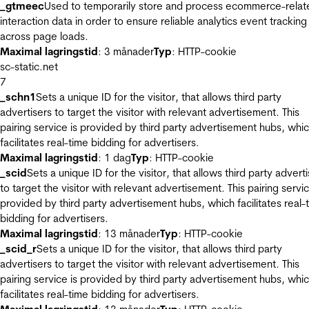
_gtmeec
Used to temporarily store and process ecommerce-relat
interaction data in order to ensure reliable analytics event tracking
across page loads.
Maximal lagringstid
: 3 månader
Typ
: HTTP-cookie
sc-static.net
7
_schn1
Sets a unique ID for the visitor, that allows third party
advertisers to target the visitor with relevant advertisement. This
pairing service is provided by third party advertisement hubs, whi
facilitates real-time bidding for advertisers.
Maximal lagringstid
: 1 dag
Typ
: HTTP-cookie
_scid
Sets a unique ID for the visitor, that allows third party advert
to target the visitor with relevant advertisement. This pairing servic
provided by third party advertisement hubs, which facilitates real-
bidding for advertisers.
Maximal lagringstid
: 13 månader
Typ
: HTTP-cookie
_scid_r
Sets a unique ID for the visitor, that allows third party
advertisers to target the visitor with relevant advertisement. This
pairing service is provided by third party advertisement hubs, whi
facilitates real-time bidding for advertisers.