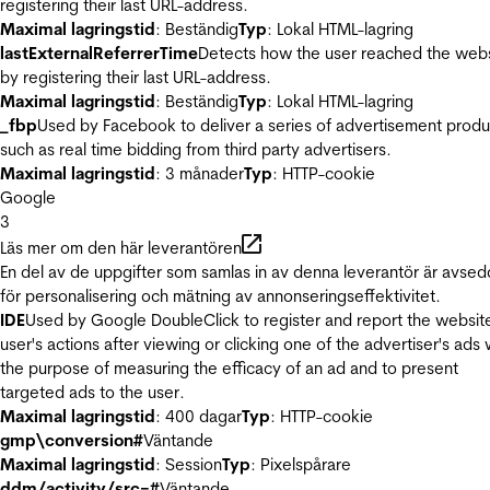
registering their last URL-address.
Maximal lagringstid
: Beständig
Typ
: Lokal HTML-lagring
lastExternalReferrerTime
Detects how the user reached the web
by registering their last URL-address.
Maximal lagringstid
: Beständig
Typ
: Lokal HTML-lagring
_fbp
Used by Facebook to deliver a series of advertisement produ
such as real time bidding from third party advertisers.
Maximal lagringstid
: 3 månader
Typ
: HTTP-cookie
Google
3
Läs mer om den här leverantören
En del av de uppgifter som samlas in av denna leverantör är avse
för personalisering och mätning av annonseringseffektivitet.
IDE
Used by Google DoubleClick to register and report the websit
user's actions after viewing or clicking one of the advertiser's ads 
the purpose of measuring the efficacy of an ad and to present
targeted ads to the user.
Maximal lagringstid
: 400 dagar
Typ
: HTTP-cookie
gmp\conversion#
Väntande
Maximal lagringstid
: Session
Typ
: Pixelspårare
ddm/activity/src=#
Väntande