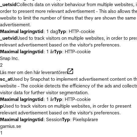
_uetsid
Collects data on visitor behaviour from multiple websites, 
order to present more relevant advertisement - This also allows th
website to limit the number of times that they are shown the same
advertisement.
Maximal lagringstid
: 1 dag
Typ
: HTTP-cookie
_uetvid
Used to track visitors on multiple websites, in order to pre
relevant advertisement based on the visitor's preferences.
Maximal lagringstid
: 1 år
Typ
: HTTP-cookie
Snap Inc.
2
Läs mer om den här leverantören
sc_at
Used by Snapchat to implement advertisement content on t
website - The cookie detects the efficiency of the ads and collect
visitor data for further visitor segmentation.
Maximal lagringstid
: 1 år
Typ
: HTTP-cookie
p
Used to track visitors on multiple websites, in order to present
relevant advertisement based on the visitor's preferences.
Maximal lagringstid
: Session
Typ
: Pixelspårare
garnius.se
1