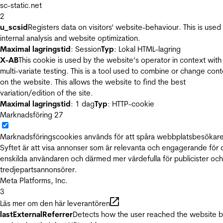
sc-static.net
2
u_scsid
Registers data on visitors' website-behaviour. This is used 
internal analysis and website optimization.
Maximal lagringstid
: Session
Typ
: Lokal HTML-lagring
X-AB
This cookie is used by the website’s operator in context with
multi-variate testing. This is a tool used to combine or change con
on the website. This allows the website to find the best
variation/edition of the site.
Maximal lagringstid
: 1 dag
Typ
: HTTP-cookie
Marknadsföring
27
Marknadsföringscookies används för att spåra webbplatsbesökare
Syftet är att visa annonser som är relevanta och engagerande för
enskilda användaren och därmed mer värdefulla för publicister och
tredjepartsannonsörer.
Meta Platforms, Inc.
3
Läs mer om den här leverantören
lastExternalReferrer
Detects how the user reached the website 