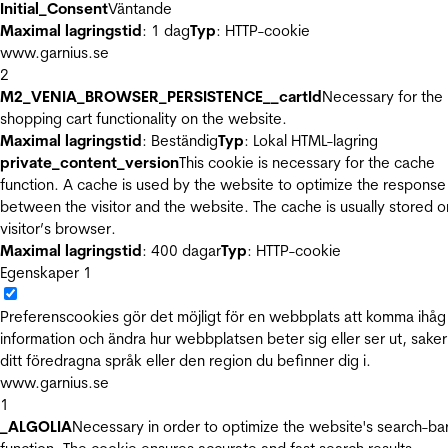
Initial_Consent
Väntande
Maximal lagringstid
: 1 dag
Typ
: HTTP-cookie
www.garnius.se
2
M2_VENIA_BROWSER_PERSISTENCE__cartId
Necessary for the
shopping cart functionality on the website.
Maximal lagringstid
: Beständig
Typ
: Lokal HTML-lagring
private_content_version
This cookie is necessary for the cache
function. A cache is used by the website to optimize the response
between the visitor and the website. The cache is usually stored o
visitor’s browser.
Maximal lagringstid
: 400 dagar
Typ
: HTTP-cookie
Egenskaper
1
Preferenscookies gör det möjligt för en webbplats att komma ihåg
information och ändra hur webbplatsen beter sig eller ser ut, sake
ditt föredragna språk eller den region du befinner dig i.
www.garnius.se
1
_ALGOLIA
Necessary in order to optimize the website's search-ba