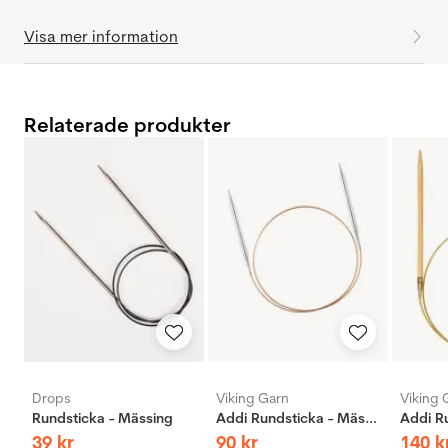
Visa mer information
Relaterade produkter
Drops
Viking Garn
Viking 
Rundsticka - Mässing
Addi Rundsticka - Mässing
39
kr
90
kr
140
k