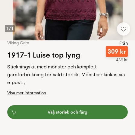
1
/
1
Viking Garn
Från
309
kr
1917-1 Luise top lyng
439
kr
Stickningskit med mönster och komplett
garnförbrukning för vald storlek. Mönster skickas via
e-post.;
Visa mer information
Välj storlek och färg