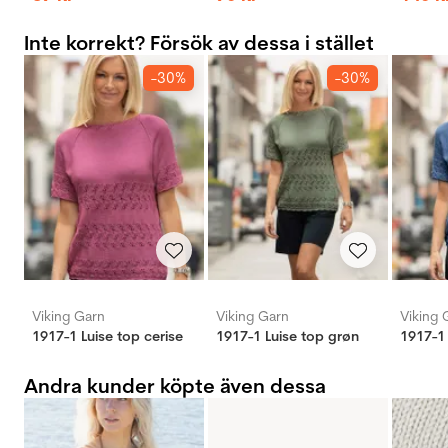
Inte korrekt? Försök av dessa i stället
-30%
-30%
Viking Garn
Viking Garn
Viking 
1917-1 Luise top cerise
1917-1 Luise top grøn
Andra kunder köpte även dessa