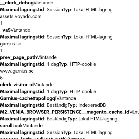
__clerk_debug
Väntande
Maximal lagringstid
: Session
Typ
: Lokal HTML-lagring
assets.voyado.com
1
_vaS
Väntande
Maximal lagringstid
: Session
Typ
: Lokal HTML-lagring
garnius.se
1
prev_page_path
Väntande
Maximal lagringstid
: 1 dag
Typ
: HTTP-cookie
www.garnius.se
5
clerk-visitor-id
Väntande
Maximal lagringstid
: 1 dag
Typ
: HTTP-cookie
Garnius-cache#apollogql
Väntande
Maximal lagringstid
: Beständig
Typ
: IndexeradDB
M2_VENIA_BROWSER_PERSISTENCE__magento_cache_id
Vän
Maximal lagringstid
: Beständig
Typ
: Lokal HTML-lagring
scrollLock
Väntande
Maximal lagringstid
: Session
Typ
: Lokal HTML-lagring