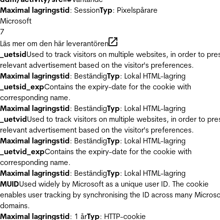
Maximal lagringstid
: Session
Typ
: Pixelspårare
Microsoft
7
Läs mer om den här leverantören
_uetsid
Used to track visitors on multiple websites, in order to pre
relevant advertisement based on the visitor's preferences.
Maximal lagringstid
: Beständig
Typ
: Lokal HTML-lagring
_uetsid_exp
Contains the expiry-date for the cookie with
corresponding name.
Maximal lagringstid
: Beständig
Typ
: Lokal HTML-lagring
_uetvid
Used to track visitors on multiple websites, in order to pre
relevant advertisement based on the visitor's preferences.
Maximal lagringstid
: Beständig
Typ
: Lokal HTML-lagring
_uetvid_exp
Contains the expiry-date for the cookie with
corresponding name.
Maximal lagringstid
: Beständig
Typ
: Lokal HTML-lagring
MUID
Used widely by Microsoft as a unique user ID. The cookie
enables user tracking by synchronising the ID across many Microso
domains.
Maximal lagringstid
: 1 år
Typ
: HTTP-cookie