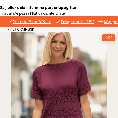
Sälj eller dela inte mina personuppgifter
Tillåt alla
Anpassa
Tillåt valda
Inte tillåtet
Fri frakt över 899 kr!
Prisgaranti + 15%
Köp pre
Hem
STICKNINGSKIT
>
-30%