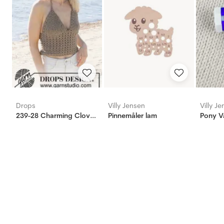
Drops
Villy Jensen
Villy J
239-28 Charming Clover Top
Pinnemåler lam
Pony V