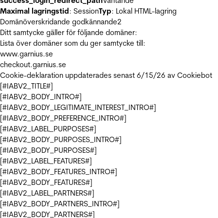
success_login_redirect_path
Väntande
Maximal lagringstid
: Session
Typ
: Lokal HTML-lagring
Domänöverskridande godkännande
2
Ditt samtycke gäller för följande domäner:
Lista över domäner som du ger samtycke till:
www.garnius.se
checkout.garnius.se
Cookie-deklaration uppdaterades senast 6/15/26 av
Cookiebot
[#IABV2_TITLE#]
[#IABV2_BODY_INTRO#]
[#IABV2_BODY_LEGITIMATE_INTEREST_INTRO#]
[#IABV2_BODY_PREFERENCE_INTRO#]
[#IABV2_LABEL_PURPOSES#]
[#IABV2_BODY_PURPOSES_INTRO#]
[#IABV2_BODY_PURPOSES#]
[#IABV2_LABEL_FEATURES#]
[#IABV2_BODY_FEATURES_INTRO#]
[#IABV2_BODY_FEATURES#]
[#IABV2_LABEL_PARTNERS#]
[#IABV2_BODY_PARTNERS_INTRO#]
[#IABV2_BODY_PARTNERS#]