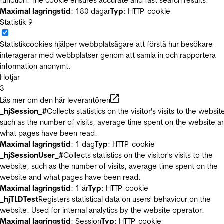
function. The cookie ensures accurate and fast search results.
Maximal lagringstid
: 180 dagar
Typ
: HTTP-cookie
Statistik
9
Statistikcookies hjälper webbplatsägare att förstå hur besökare
interagerar med webbplatser genom att samla in och rapportera
information anonymt.
Hotjar
3
Läs mer om den här leverantören
_hjSession_#
Collects statistics on the visitor's visits to the websit
such as the number of visits, average time spent on the website a
what pages have been read.
Maximal lagringstid
: 1 dag
Typ
: HTTP-cookie
_hjSessionUser_#
Collects statistics on the visitor's visits to the
website, such as the number of visits, average time spent on the
website and what pages have been read.
Maximal lagringstid
: 1 år
Typ
: HTTP-cookie
_hjTLDTest
Registers statistical data on users' behaviour on the
website. Used for internal analytics by the website operator.
Maximal lagringstid
: Session
Typ
: HTTP-cookie