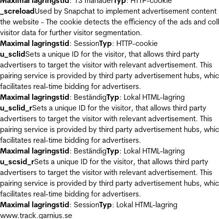
Maximal lagringstid
: 13 månader
Typ
: HTTP-cookie
_screload
Used by Snapchat to implement advertisement content
the website - The cookie detects the efficiency of the ads and col
visitor data for further visitor segmentation.
Maximal lagringstid
: Session
Typ
: HTTP-cookie
u_sclid
Sets a unique ID for the visitor, that allows third party
advertisers to target the visitor with relevant advertisement. This
pairing service is provided by third party advertisement hubs, whi
facilitates real-time bidding for advertisers.
Maximal lagringstid
: Beständig
Typ
: Lokal HTML-lagring
u_sclid_r
Sets a unique ID for the visitor, that allows third party
advertisers to target the visitor with relevant advertisement. This
pairing service is provided by third party advertisement hubs, whi
facilitates real-time bidding for advertisers.
Maximal lagringstid
: Beständig
Typ
: Lokal HTML-lagring
u_scsid_r
Sets a unique ID for the visitor, that allows third party
advertisers to target the visitor with relevant advertisement. This
pairing service is provided by third party advertisement hubs, whi
facilitates real-time bidding for advertisers.
Maximal lagringstid
: Session
Typ
: Lokal HTML-lagring
www.track.garnius.se