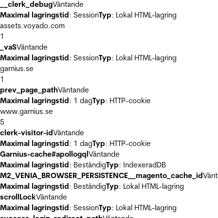
__clerk_debug
Väntande
Maximal lagringstid
: Session
Typ
: Lokal HTML-lagring
assets.voyado.com
1
_vaS
Väntande
Maximal lagringstid
: Session
Typ
: Lokal HTML-lagring
garnius.se
1
prev_page_path
Väntande
Maximal lagringstid
: 1 dag
Typ
: HTTP-cookie
www.garnius.se
5
clerk-visitor-id
Väntande
Maximal lagringstid
: 1 dag
Typ
: HTTP-cookie
Garnius-cache#apollogql
Väntande
Maximal lagringstid
: Beständig
Typ
: IndexeradDB
M2_VENIA_BROWSER_PERSISTENCE__magento_cache_id
Vän
Maximal lagringstid
: Beständig
Typ
: Lokal HTML-lagring
scrollLock
Väntande
Maximal lagringstid
: Session
Typ
: Lokal HTML-lagring