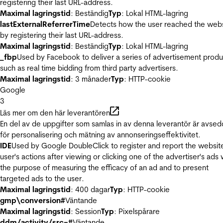
registering their last URL-address.
Maximal lagringstid
: Beständig
Typ
: Lokal HTML-lagring
lastExternalReferrerTime
Detects how the user reached the web
by registering their last URL-address.
Maximal lagringstid
: Beständig
Typ
: Lokal HTML-lagring
_fbp
Used by Facebook to deliver a series of advertisement produ
such as real time bidding from third party advertisers.
Maximal lagringstid
: 3 månader
Typ
: HTTP-cookie
Google
3
Läs mer om den här leverantören
En del av de uppgifter som samlas in av denna leverantör är avse
för personalisering och mätning av annonseringseffektivitet.
IDE
Used by Google DoubleClick to register and report the websit
user's actions after viewing or clicking one of the advertiser's ads 
the purpose of measuring the efficacy of an ad and to present
targeted ads to the user.
Maximal lagringstid
: 400 dagar
Typ
: HTTP-cookie
gmp\conversion#
Väntande
Maximal lagringstid
: Session
Typ
: Pixelspårare
ddm/activity/src=#
Väntande