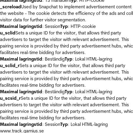
Maximal lagringstid
: 13 månader
Typ
: HTTP-cookie
_screload
Used by Snapchat to implement advertisement content
the website - The cookie detects the efficiency of the ads and col
visitor data for further visitor segmentation.
Maximal lagringstid
: Session
Typ
: HTTP-cookie
u_sclid
Sets a unique ID for the visitor, that allows third party
advertisers to target the visitor with relevant advertisement. This
pairing service is provided by third party advertisement hubs, whi
facilitates real-time bidding for advertisers.
Maximal lagringstid
: Beständig
Typ
: Lokal HTML-lagring
u_sclid_r
Sets a unique ID for the visitor, that allows third party
advertisers to target the visitor with relevant advertisement. This
pairing service is provided by third party advertisement hubs, whi
facilitates real-time bidding for advertisers.
Maximal lagringstid
: Beständig
Typ
: Lokal HTML-lagring
u_scsid_r
Sets a unique ID for the visitor, that allows third party
advertisers to target the visitor with relevant advertisement. This
pairing service is provided by third party advertisement hubs, whi
facilitates real-time bidding for advertisers.
Maximal lagringstid
: Session
Typ
: Lokal HTML-lagring
www.track.garnius.se