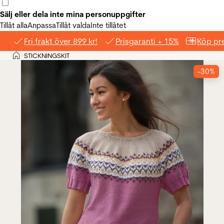
Sälj eller dela inte mina personuppgifter
Tillåt alla
Anpassa
Tillåt valda
Inte tillåtet
Fri frakt över 899 kr!
Prisgaranti + 15%
Köp pre
Hem
STICKNINGSKIT
>
-30%