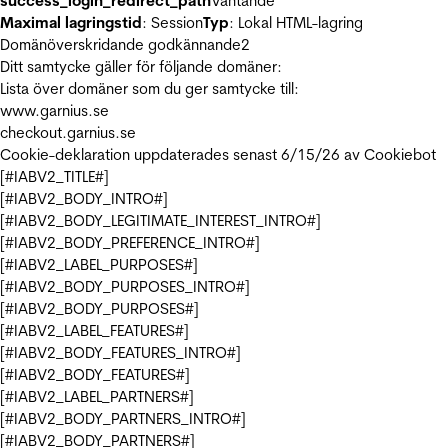
success_login_redirect_path
Väntande
Maximal lagringstid
: Session
Typ
: Lokal HTML-lagring
Domänöverskridande godkännande
2
Ditt samtycke gäller för följande domäner:
Lista över domäner som du ger samtycke till:
www.garnius.se
checkout.garnius.se
Cookie-deklaration uppdaterades senast 6/15/26 av
Cookiebot
[#IABV2_TITLE#]
[#IABV2_BODY_INTRO#]
[#IABV2_BODY_LEGITIMATE_INTEREST_INTRO#]
[#IABV2_BODY_PREFERENCE_INTRO#]
[#IABV2_LABEL_PURPOSES#]
[#IABV2_BODY_PURPOSES_INTRO#]
[#IABV2_BODY_PURPOSES#]
[#IABV2_LABEL_FEATURES#]
[#IABV2_BODY_FEATURES_INTRO#]
[#IABV2_BODY_FEATURES#]
[#IABV2_LABEL_PARTNERS#]
[#IABV2_BODY_PARTNERS_INTRO#]
[#IABV2_BODY_PARTNERS#]