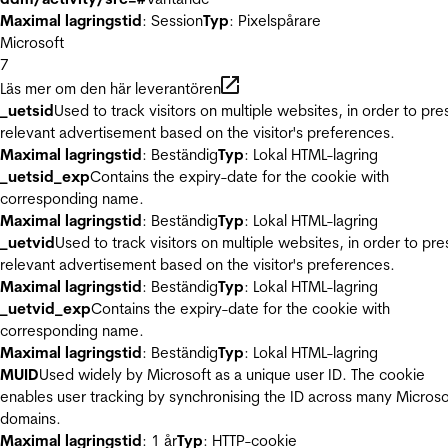
Maximal lagringstid
: Session
Typ
: Pixelspårare
Microsoft
7
Läs mer om den här leverantören
_uetsid
Used to track visitors on multiple websites, in order to pre
relevant advertisement based on the visitor's preferences.
Maximal lagringstid
: Beständig
Typ
: Lokal HTML-lagring
_uetsid_exp
Contains the expiry-date for the cookie with
corresponding name.
Maximal lagringstid
: Beständig
Typ
: Lokal HTML-lagring
_uetvid
Used to track visitors on multiple websites, in order to pre
relevant advertisement based on the visitor's preferences.
Maximal lagringstid
: Beständig
Typ
: Lokal HTML-lagring
_uetvid_exp
Contains the expiry-date for the cookie with
corresponding name.
Maximal lagringstid
: Beständig
Typ
: Lokal HTML-lagring
MUID
Used widely by Microsoft as a unique user ID. The cookie
enables user tracking by synchronising the ID across many Microso
domains.
Maximal lagringstid
: 1 år
Typ
: HTTP-cookie