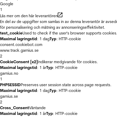
Google
1
Läs mer om den här leverantören
En del av de uppgifter som samlas in av denna leverantör är avse
för personalisering och mätning av annonseringseffektivitet.
test_cookie
Used to check if the user's browser supports cookies
Maximal lagringstid
: 1 dag
Typ
: HTTP-cookie
consent.cookiebot.com
www.track.garnius.se
2
CookieConsent [x2]
Indikerar medgivande för cookies.
Maximal lagringstid
: 1 år
Typ
: HTTP-cookie
garnius.no
1
PHPSESSID
Preserves user session state across page requests.
Maximal lagringstid
: 1 dag
Typ
: HTTP-cookie
garnius.se
2
Cross_Consent
Väntande
Maximal lagringstid
: 1 år
Typ
: HTTP-cookie