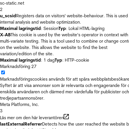
sc-static.net
2
u_scsid
Registers data on visitors' website-behaviour. This is used 
internal analysis and website optimization.
Maximal lagringstid
: Session
Typ
: Lokal HTML-lagring
X-AB
This cookie is used by the website’s operator in context with
multi-variate testing. This is a tool used to combine or change con
on the website. This allows the website to find the best
variation/edition of the site.
Maximal lagringstid
: 1 dag
Typ
: HTTP-cookie
Marknadsföring
27
Marknadsföringscookies används för att spåra webbplatsbesökare
Syftet är att visa annonser som är relevanta och engagerande för
enskilda användaren och därmed mer värdefulla för publicister och
tredjepartsannonsörer.
Meta Platforms, Inc.
3
Läs mer om den här leverantören
lastExternalReferrer
Detects how the user reached the website 