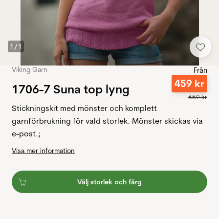
1
/
1
Viking Garn
Från
459
kr
1706-7 Suna top lyng
659
kr
Stickningskit med mönster och komplett
garnförbrukning för vald storlek. Mönster skickas via
e-post.;
Visa mer information
Välj storlek och färg