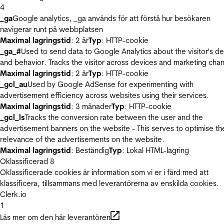
4
_ga
Google analytics, _ga används för att förstå hur besökaren
navigerar runt på webbplatsen
Maximal lagringstid
: 2 år
Typ
: HTTP-cookie
_ga_#
Used to send data to Google Analytics about the visitor's d
and behavior. Tracks the visitor across devices and marketing chan
Maximal lagringstid
: 2 år
Typ
: HTTP-cookie
_gcl_au
Used by Google AdSense for experimenting with
advertisement efficiency across websites using their services.
Maximal lagringstid
: 3 månader
Typ
: HTTP-cookie
_gcl_ls
Tracks the conversion rate between the user and the
advertisement banners on the website - This serves to optimise th
relevance of the advertisements on the website.
Maximal lagringstid
: Beständig
Typ
: Lokal HTML-lagring
Oklassificerad
8
Oklassificerade cookies är information som vi er i färd med att
klassificera, tillsammans med leverantörerna av enskilda cookies.
Clerk.io
1
Läs mer om den här leverantören