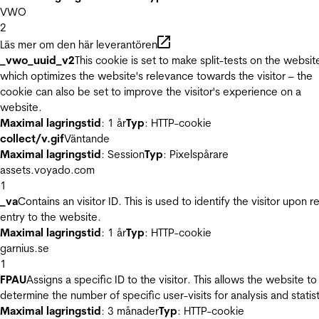
VWO
2
Läs mer om den här leverantören
_vwo_uuid_v2
This cookie is set to make split-tests on the websit
which optimizes the website's relevance towards the visitor – the
cookie can also be set to improve the visitor's experience on a
website.
Maximal lagringstid
: 1 år
Typ
: HTTP-cookie
collect/v.gif
Väntande
Maximal lagringstid
: Session
Typ
: Pixelspårare
assets.voyado.com
1
_va
Contains an visitor ID. This is used to identify the visitor upon r
entry to the website.
Maximal lagringstid
: 1 år
Typ
: HTTP-cookie
garnius.se
1
FPAU
Assigns a specific ID to the visitor. This allows the website to
determine the number of specific user-visits for analysis and statist
Maximal lagringstid
: 3 månader
Typ
: HTTP-cookie