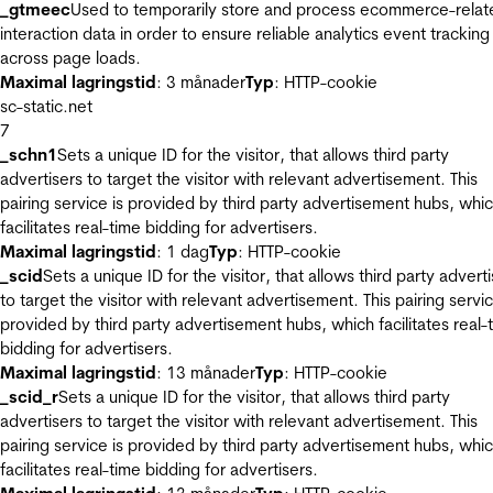
_gtmeec
Used to temporarily store and process ecommerce-relat
interaction data in order to ensure reliable analytics event tracking
across page loads.
Maximal lagringstid
: 3 månader
Typ
: HTTP-cookie
sc-static.net
7
_schn1
Sets a unique ID for the visitor, that allows third party
advertisers to target the visitor with relevant advertisement. This
pairing service is provided by third party advertisement hubs, whi
facilitates real-time bidding for advertisers.
Maximal lagringstid
: 1 dag
Typ
: HTTP-cookie
_scid
Sets a unique ID for the visitor, that allows third party advert
to target the visitor with relevant advertisement. This pairing servic
provided by third party advertisement hubs, which facilitates real-
bidding for advertisers.
Maximal lagringstid
: 13 månader
Typ
: HTTP-cookie
_scid_r
Sets a unique ID for the visitor, that allows third party
advertisers to target the visitor with relevant advertisement. This
pairing service is provided by third party advertisement hubs, whi
facilitates real-time bidding for advertisers.