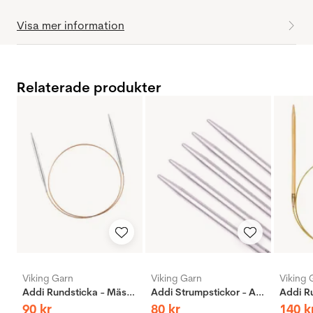
Visa mer information
Relaterade produkter
Viking Garn
Viking Garn
Viking 
Addi Rundsticka - Mässing
Addi Strumpstickor - Aluminium
90
kr
80
kr
140
k