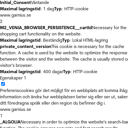
Initial_Consent
Väntande
Maximal lagringstid
: 1 dag
Typ
: HTTP-cookie
www.garnius.se
2
M2_VENIA_BROWSER_PERSISTENCE__cartId
Necessary for the
shopping cart functionality on the website.
Maximal lagringstid
: Beständig
Typ
: Lokal HTML-lagring
private_content_version
This cookie is necessary for the cache
function. A cache is used by the website to optimize the response
between the visitor and the website. The cache is usually stored o
visitor’s browser.
Maximal lagringstid
: 400 dagar
Typ
: HTTP-cookie
Egenskaper
1
Preferenscookies gör det möjligt för en webbplats att komma ihåg
information och ändra hur webbplatsen beter sig eller ser ut, sake
ditt föredragna språk eller den region du befinner dig i.
www.garnius.se
1
_ALGOLIA
Necessary in order to optimize the website's search-ba