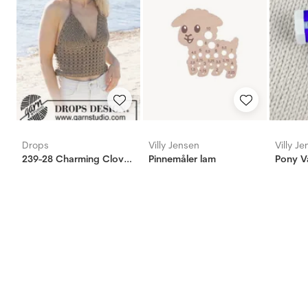
Drops
Villy Jensen
Villy J
239-28 Charming Clover Top
Pinnemåler lam
Pony V