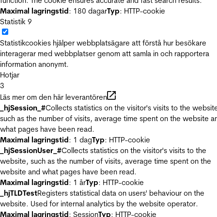
function. The cookie ensures accurate and fast search results.
Maximal lagringstid
: 180 dagar
Typ
: HTTP-cookie
Statistik
9
Statistikcookies hjälper webbplatsägare att förstå hur besökare
interagerar med webbplatser genom att samla in och rapportera
information anonymt.
Hotjar
3
Läs mer om den här leverantören
_hjSession_#
Collects statistics on the visitor's visits to the websit
such as the number of visits, average time spent on the website a
what pages have been read.
Maximal lagringstid
: 1 dag
Typ
: HTTP-cookie
_hjSessionUser_#
Collects statistics on the visitor's visits to the
website, such as the number of visits, average time spent on the
website and what pages have been read.
Maximal lagringstid
: 1 år
Typ
: HTTP-cookie
_hjTLDTest
Registers statistical data on users' behaviour on the
website. Used for internal analytics by the website operator.
Maximal lagringstid
: Session
Typ
: HTTP-cookie