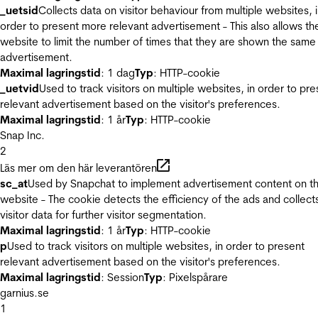
_uetsid
Collects data on visitor behaviour from multiple websites, 
order to present more relevant advertisement - This also allows th
website to limit the number of times that they are shown the same
advertisement.
Maximal lagringstid
: 1 dag
Typ
: HTTP-cookie
_uetvid
Used to track visitors on multiple websites, in order to pre
relevant advertisement based on the visitor's preferences.
Maximal lagringstid
: 1 år
Typ
: HTTP-cookie
Snap Inc.
2
Läs mer om den här leverantören
sc_at
Used by Snapchat to implement advertisement content on t
website - The cookie detects the efficiency of the ads and collect
visitor data for further visitor segmentation.
Maximal lagringstid
: 1 år
Typ
: HTTP-cookie
p
Used to track visitors on multiple websites, in order to present
relevant advertisement based on the visitor's preferences.
Maximal lagringstid
: Session
Typ
: Pixelspårare
garnius.se
1