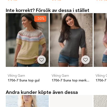
Inte korrekt? Försök av dessa i stället
-30%
Viking Garn
Viking Garn
Viking 
1706-7 Suna top gul
1706-7 Suna top mørkgrå
Andra kunder köpte även dessa