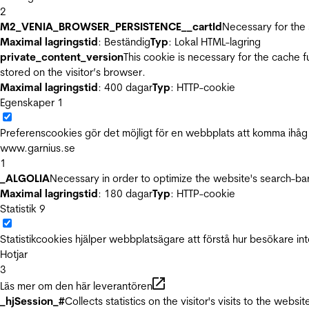
2
M2_VENIA_BROWSER_PERSISTENCE__cartId
Necessary for the 
Maximal lagringstid
: Beständig
Typ
: Lokal HTML-lagring
private_content_version
This cookie is necessary for the cache 
stored on the visitor’s browser.
Maximal lagringstid
: 400 dagar
Typ
: HTTP-cookie
Egenskaper
1
Preferenscookies gör det möjligt för en webbplats att komma ihåg i
www.garnius.se
1
_ALGOLIA
Necessary in order to optimize the website's search-bar
Maximal lagringstid
: 180 dagar
Typ
: HTTP-cookie
Statistik
9
Statistikcookies hjälper webbplatsägare att förstå hur besökare 
Hotjar
3
Läs mer om den här leverantören
_hjSession_#
Collects statistics on the visitor's visits to the we