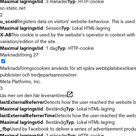
Maximal lagringstid
: 3 månader
Typ
: HTTP-cookie
sc-static.net
2
u_scsid
Registers data on visitors' website-behaviour. This is used 
Maximal lagringstid
: Session
Typ
: Lokal HTML-lagring
X-AB
This cookie is used by the website’s operator in context with 
variation/edition of the site.
Maximal lagringstid
: 1 dag
Typ
: HTTP-cookie
Marknadsföring
27
Marknadsföringscookies används för att spåra webbplatsbesökare.
publicister och tredjepartsannonsörer.
Meta Platforms, Inc.
3
Läs mer om den här leverantören
lastExternalReferrer
Detects how the user reached the website by 
Maximal lagringstid
: Beständig
Typ
: Lokal HTML-lagring
lastExternalReferrerTime
Detects how the user reached the websi
Maximal lagringstid
: Beständig
Typ
: Lokal HTML-lagring
_fbp
Used by Facebook to deliver a series of advertisement product
Maximal lagringstid
: 3 månader
Typ
: HTTP-cookie