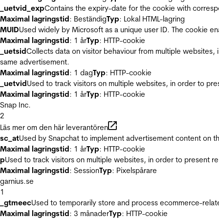
_uetvid_exp
Contains the expiry-date for the cookie with corres
Maximal lagringstid
: Beständig
Typ
: Lokal HTML-lagring
MUID
Used widely by Microsoft as a unique user ID. The cookie en
Maximal lagringstid
: 1 år
Typ
: HTTP-cookie
_uetsid
Collects data on visitor behaviour from multiple websites, 
same advertisement.
Maximal lagringstid
: 1 dag
Typ
: HTTP-cookie
_uetvid
Used to track visitors on multiple websites, in order to pr
Maximal lagringstid
: 1 år
Typ
: HTTP-cookie
Snap Inc.
2
Läs mer om den här leverantören
sc_at
Used by Snapchat to implement advertisement content on the w
Maximal lagringstid
: 1 år
Typ
: HTTP-cookie
p
Used to track visitors on multiple websites, in order to present 
Maximal lagringstid
: Session
Typ
: Pixelspårare
garnius.se
1
_gtmeec
Used to temporarily store and process ecommerce-related 
Maximal lagringstid
: 3 månader
Typ
: HTTP-cookie