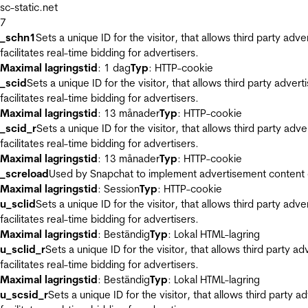
sc-static.net
7
_schn1
Sets a unique ID for the visitor, that allows third party adv
facilitates real-time bidding for advertisers.
Maximal lagringstid
: 1 dag
Typ
: HTTP-cookie
_scid
Sets a unique ID for the visitor, that allows third party adver
facilitates real-time bidding for advertisers.
Maximal lagringstid
: 13 månader
Typ
: HTTP-cookie
_scid_r
Sets a unique ID for the visitor, that allows third party adv
facilitates real-time bidding for advertisers.
Maximal lagringstid
: 13 månader
Typ
: HTTP-cookie
_screload
Used by Snapchat to implement advertisement content on 
Maximal lagringstid
: Session
Typ
: HTTP-cookie
u_sclid
Sets a unique ID for the visitor, that allows third party adv
facilitates real-time bidding for advertisers.
Maximal lagringstid
: Beständig
Typ
: Lokal HTML-lagring
u_sclid_r
Sets a unique ID for the visitor, that allows third party a
facilitates real-time bidding for advertisers.
Maximal lagringstid
: Beständig
Typ
: Lokal HTML-lagring
u_scsid_r
Sets a unique ID for the visitor, that allows third party 