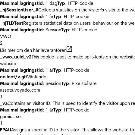
Maximal lagringstid
: 1 dag
Typ
: HTTP-cookie
_hjSessionUser_#
Collects statistics on the visitor's visits to t
Maximal lagringstid
: 1 år
Typ
: HTTP-cookie
_hjTLDTest
Registers statistical data on users' behaviour on the we
Maximal lagringstid
: Session
Typ
: HTTP-cookie
VWO
2
Läs mer om den här leverantören
_vwo_uuid_v2
This cookie is set to make split-tests on the websi
website.
Maximal lagringstid
: 1 år
Typ
: HTTP-cookie
collect/v.gif
Väntande
Maximal lagringstid
: Session
Typ
: Pixelspårare
assets.voyado.com
1
_va
Contains an visitor ID. This is used to identify the visitor upon 
Maximal lagringstid
: 1 år
Typ
: HTTP-cookie
garnius.se
1
FPAU
Assigns a specific ID to the visitor. This allows the website to