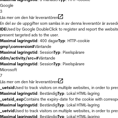
Google
3
Läs mer om den här leverantören
En del av de uppgifter som samlas in av denna leverantör är avsed
IDE
Used by Google DoubleClick to register and report the website u
present targeted ads to the user.
Maximal lagringstid
: 400 dagar
Typ
: HTTP-cookie
gmp\conversion#
Väntande
Maximal lagringstid
: Session
Typ
: Pixelspårare
ddm/activity/src=#
Väntande
Maximal lagringstid
: Session
Typ
: Pixelspårare
Microsoft
7
Läs mer om den här leverantören
_uetsid
Used to track visitors on multiple websites, in order to pr
Maximal lagringstid
: Beständig
Typ
: Lokal HTML-lagring
_uetsid_exp
Contains the expiry-date for the cookie with corres
Maximal lagringstid
: Beständig
Typ
: Lokal HTML-lagring
_uetvid
Used to track visitors on multiple websites, in order to pr
Maximal lagringstid
: Beständig
Typ
: Lokal HTML-lagring