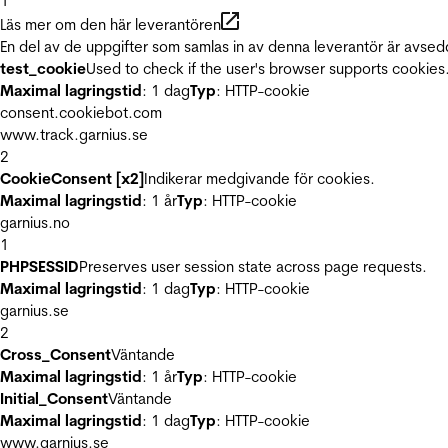
1
Läs mer om den här leverantören
En del av de uppgifter som samlas in av denna leverantör är avsed
test_cookie
Used to check if the user's browser supports cookies
Maximal lagringstid
: 1 dag
Typ
: HTTP-cookie
consent.cookiebot.com
www.track.garnius.se
2
CookieConsent [x2]
Indikerar medgivande för cookies.
Maximal lagringstid
: 1 år
Typ
: HTTP-cookie
garnius.no
1
PHPSESSID
Preserves user session state across page requests.
Maximal lagringstid
: 1 dag
Typ
: HTTP-cookie
garnius.se
2
Cross_Consent
Väntande
Maximal lagringstid
: 1 år
Typ
: HTTP-cookie
Initial_Consent
Väntande
Maximal lagringstid
: 1 dag
Typ
: HTTP-cookie
www.garnius.se