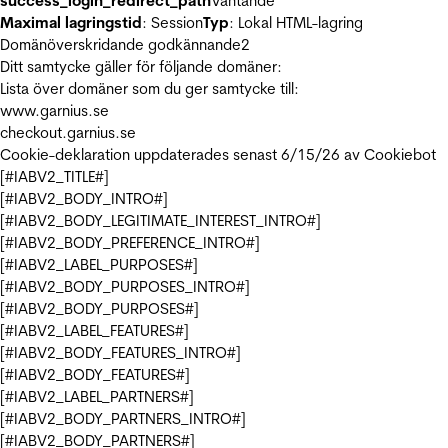
success_login_redirect_path
Väntande
Maximal lagringstid
: Session
Typ
: Lokal HTML-lagring
Domänöverskridande godkännande
2
Ditt samtycke gäller för följande domäner:
Lista över domäner som du ger samtycke till:
www.garnius.se
checkout.garnius.se
Cookie-deklaration uppdaterades senast 6/15/26 av
Cookiebot
[#IABV2_TITLE#]
[#IABV2_BODY_INTRO#]
[#IABV2_BODY_LEGITIMATE_INTEREST_INTRO#]
[#IABV2_BODY_PREFERENCE_INTRO#]
[#IABV2_LABEL_PURPOSES#]
[#IABV2_BODY_PURPOSES_INTRO#]
[#IABV2_BODY_PURPOSES#]
[#IABV2_LABEL_FEATURES#]
[#IABV2_BODY_FEATURES_INTRO#]
[#IABV2_BODY_FEATURES#]
[#IABV2_LABEL_PARTNERS#]
[#IABV2_BODY_PARTNERS_INTRO#]
[#IABV2_BODY_PARTNERS#]