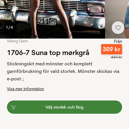
1
/
4
Viking Garn
Från
309
kr
1706-7 Suna top mørkgrå
439
kr
Stickningskit med mönster och komplett
garnförbrukning för vald storlek. Mönster skickas via
e-post.;
Visa mer information
Välj storlek och färg