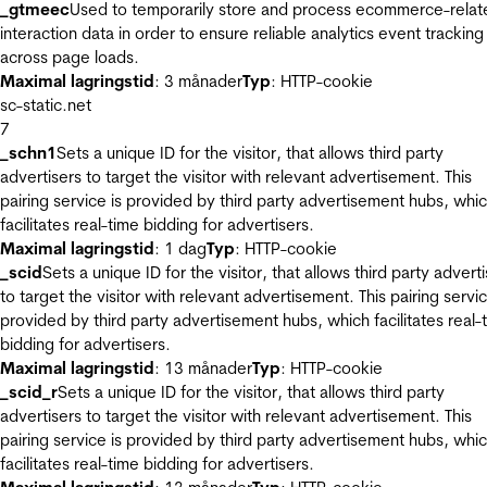
_gtmeec
Used to temporarily store and process ecommerce-relat
interaction data in order to ensure reliable analytics event tracking
across page loads.
Maximal lagringstid
: 3 månader
Typ
: HTTP-cookie
sc-static.net
7
_schn1
Sets a unique ID for the visitor, that allows third party
advertisers to target the visitor with relevant advertisement. This
pairing service is provided by third party advertisement hubs, whi
facilitates real-time bidding for advertisers.
Maximal lagringstid
: 1 dag
Typ
: HTTP-cookie
_scid
Sets a unique ID for the visitor, that allows third party advert
to target the visitor with relevant advertisement. This pairing servic
provided by third party advertisement hubs, which facilitates real-
bidding for advertisers.
Maximal lagringstid
: 13 månader
Typ
: HTTP-cookie
_scid_r
Sets a unique ID for the visitor, that allows third party
advertisers to target the visitor with relevant advertisement. This
pairing service is provided by third party advertisement hubs, whi
facilitates real-time bidding for advertisers.