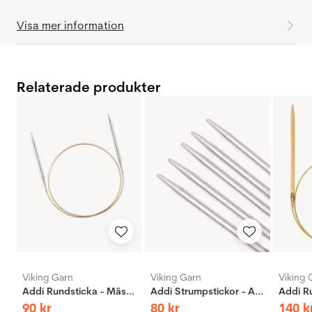
Visa mer information
Relaterade produkter
Viking Garn
Viking Garn
Viking 
Addi Rundsticka - Mässing
Addi Strumpstickor - Aluminium
90
kr
80
kr
140
k