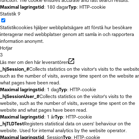
function. The cookie ensures accurate and fast search results.
Maximal lagringstid
: 180 dagar
Typ
: HTTP-cookie
Statistik
9
Statistikcookies hjälper webbplatsägare att förstå hur besökare
interagerar med webbplatser genom att samla in och rapportera
information anonymt.
Hotjar
3
Läs mer om den här leverantören
_hjSession_#
Collects statistics on the visitor's visits to the websit
such as the number of visits, average time spent on the website a
what pages have been read.
Maximal lagringstid
: 1 dag
Typ
: HTTP-cookie
_hjSessionUser_#
Collects statistics on the visitor's visits to the
website, such as the number of visits, average time spent on the
website and what pages have been read.
Maximal lagringstid
: 1 år
Typ
: HTTP-cookie
_hjTLDTest
Registers statistical data on users' behaviour on the
website. Used for internal analytics by the website operator.
Maximal lagringstid
: Session
Typ
: HTTP-cookie