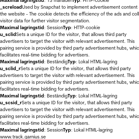
Maximal lagringstid
: 13 månader
Typ
: HTTP-cookie
_screload
Used by Snapchat to implement advertisement content
the website - The cookie detects the efficiency of the ads and col
visitor data for further visitor segmentation.
Maximal lagringstid
: Session
Typ
: HTTP-cookie
u_sclid
Sets a unique ID for the visitor, that allows third party
advertisers to target the visitor with relevant advertisement. This
pairing service is provided by third party advertisement hubs, whi
facilitates real-time bidding for advertisers.
Maximal lagringstid
: Beständig
Typ
: Lokal HTML-lagring
u_sclid_r
Sets a unique ID for the visitor, that allows third party
advertisers to target the visitor with relevant advertisement. This
pairing service is provided by third party advertisement hubs, whi
facilitates real-time bidding for advertisers.
Maximal lagringstid
: Beständig
Typ
: Lokal HTML-lagring
u_scsid_r
Sets a unique ID for the visitor, that allows third party
advertisers to target the visitor with relevant advertisement. This
pairing service is provided by third party advertisement hubs, whi
facilitates real-time bidding for advertisers.
Maximal lagringstid
: Session
Typ
: Lokal HTML-lagring
www.track.garnius.se