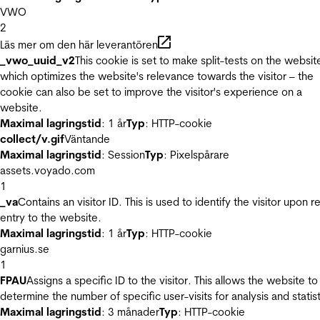
VWO
2
Läs mer om den här leverantören
_vwo_uuid_v2
This cookie is set to make split-tests on the websit
which optimizes the website's relevance towards the visitor – the
cookie can also be set to improve the visitor's experience on a
website.
Maximal lagringstid
: 1 år
Typ
: HTTP-cookie
collect/v.gif
Väntande
Maximal lagringstid
: Session
Typ
: Pixelspårare
assets.voyado.com
1
_va
Contains an visitor ID. This is used to identify the visitor upon r
entry to the website.
Maximal lagringstid
: 1 år
Typ
: HTTP-cookie
garnius.se
1
FPAU
Assigns a specific ID to the visitor. This allows the website to
determine the number of specific user-visits for analysis and statist
Maximal lagringstid
: 3 månader
Typ
: HTTP-cookie