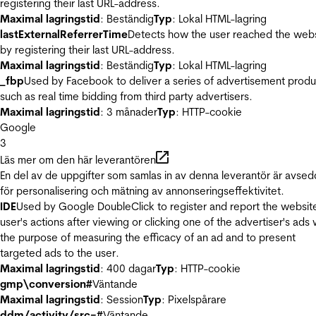
registering their last URL-address.
Maximal lagringstid
: Beständig
Typ
: Lokal HTML-lagring
lastExternalReferrerTime
Detects how the user reached the web
by registering their last URL-address.
Maximal lagringstid
: Beständig
Typ
: Lokal HTML-lagring
_fbp
Used by Facebook to deliver a series of advertisement produ
such as real time bidding from third party advertisers.
Maximal lagringstid
: 3 månader
Typ
: HTTP-cookie
Google
3
Läs mer om den här leverantören
En del av de uppgifter som samlas in av denna leverantör är avse
för personalisering och mätning av annonseringseffektivitet.
IDE
Used by Google DoubleClick to register and report the websit
user's actions after viewing or clicking one of the advertiser's ads 
the purpose of measuring the efficacy of an ad and to present
targeted ads to the user.
Maximal lagringstid
: 400 dagar
Typ
: HTTP-cookie
gmp\conversion#
Väntande
Maximal lagringstid
: Session
Typ
: Pixelspårare
ddm/activity/src=#
Väntande