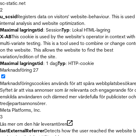
sc-static.net
2
u_scsid
Registers data on visitors' website-behaviour. This is used 
internal analysis and website optimization.
Maximal lagringstid
: Session
Typ
: Lokal HTML-lagring
X-AB
This cookie is used by the website’s operator in context with
multi-variate testing. This is a tool used to combine or change con
on the website. This allows the website to find the best
variation/edition of the site.
Maximal lagringstid
: 1 dag
Typ
: HTTP-cookie
Marknadsföring
27
Marknadsföringscookies används för att spåra webbplatsbesökare
Syftet är att visa annonser som är relevanta och engagerande för
enskilda användaren och därmed mer värdefulla för publicister och
tredjepartsannonsörer.
Meta Platforms, Inc.
3
Läs mer om den här leverantören
lastExternalReferrer
Detects how the user reached the website 