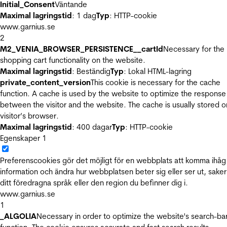
Initial_Consent
Väntande
Maximal lagringstid
: 1 dag
Typ
: HTTP-cookie
www.garnius.se
2
M2_VENIA_BROWSER_PERSISTENCE__cartId
Necessary for the
shopping cart functionality on the website.
Maximal lagringstid
: Beständig
Typ
: Lokal HTML-lagring
private_content_version
This cookie is necessary for the cache
function. A cache is used by the website to optimize the response
between the visitor and the website. The cache is usually stored o
visitor’s browser.
Maximal lagringstid
: 400 dagar
Typ
: HTTP-cookie
Egenskaper
1
Preferenscookies gör det möjligt för en webbplats att komma ihåg
information och ändra hur webbplatsen beter sig eller ser ut, sake
ditt föredragna språk eller den region du befinner dig i.
www.garnius.se
1
_ALGOLIA
Necessary in order to optimize the website's search-ba