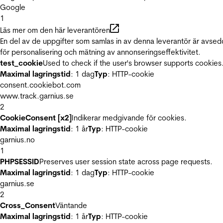
Google
1
Läs mer om den här leverantören
En del av de uppgifter som samlas in av denna leverantör är avse
för personalisering och mätning av annonseringseffektivitet.
test_cookie
Used to check if the user's browser supports cookies
Maximal lagringstid
: 1 dag
Typ
: HTTP-cookie
consent.cookiebot.com
www.track.garnius.se
2
CookieConsent [x2]
Indikerar medgivande för cookies.
Maximal lagringstid
: 1 år
Typ
: HTTP-cookie
garnius.no
1
PHPSESSID
Preserves user session state across page requests.
Maximal lagringstid
: 1 dag
Typ
: HTTP-cookie
garnius.se
2
Cross_Consent
Väntande
Maximal lagringstid
: 1 år
Typ
: HTTP-cookie