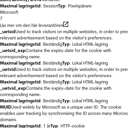
Maximal lagringstid
: Session
Typ
: Pixelspårare
Microsoft
7
Läs mer om den här leverantören
_uetsid
Used to track visitors on multiple websites, in order to pre
relevant advertisement based on the visitor's preferences.
Maximal lagringstid
: Beständig
Typ
: Lokal HTML-lagring
_uetsid_exp
Contains the expiry-date for the cookie with
corresponding name.
Maximal lagringstid
: Beständig
Typ
: Lokal HTML-lagring
_uetvid
Used to track visitors on multiple websites, in order to pre
relevant advertisement based on the visitor's preferences.
Maximal lagringstid
: Beständig
Typ
: Lokal HTML-lagring
_uetvid_exp
Contains the expiry-date for the cookie with
corresponding name.
Maximal lagringstid
: Beständig
Typ
: Lokal HTML-lagring
MUID
Used widely by Microsoft as a unique user ID. The cookie
enables user tracking by synchronising the ID across many Microso
domains.
Maximal lagringstid
: 1 år
Typ
: HTTP-cookie