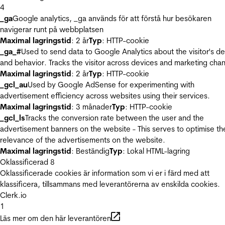
4
_ga
Google analytics, _ga används för att förstå hur besökaren
navigerar runt på webbplatsen
Maximal lagringstid
: 2 år
Typ
: HTTP-cookie
_ga_#
Used to send data to Google Analytics about the visitor's d
and behavior. Tracks the visitor across devices and marketing chan
Maximal lagringstid
: 2 år
Typ
: HTTP-cookie
_gcl_au
Used by Google AdSense for experimenting with
advertisement efficiency across websites using their services.
Maximal lagringstid
: 3 månader
Typ
: HTTP-cookie
_gcl_ls
Tracks the conversion rate between the user and the
advertisement banners on the website - This serves to optimise th
relevance of the advertisements on the website.
Maximal lagringstid
: Beständig
Typ
: Lokal HTML-lagring
Oklassificerad
8
Oklassificerade cookies är information som vi er i färd med att
klassificera, tillsammans med leverantörerna av enskilda cookies.
Clerk.io
1
Läs mer om den här leverantören