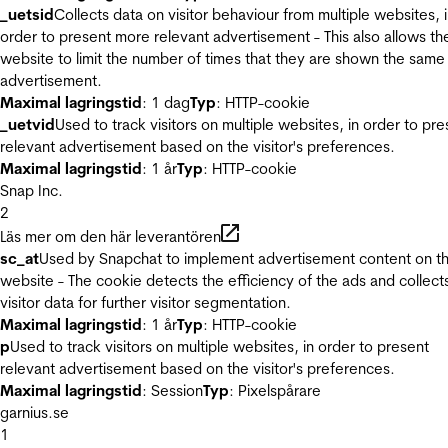
_uetsid
Collects data on visitor behaviour from multiple websites, 
order to present more relevant advertisement - This also allows th
website to limit the number of times that they are shown the same
advertisement.
Maximal lagringstid
: 1 dag
Typ
: HTTP-cookie
_uetvid
Used to track visitors on multiple websites, in order to pre
relevant advertisement based on the visitor's preferences.
Maximal lagringstid
: 1 år
Typ
: HTTP-cookie
Snap Inc.
2
Läs mer om den här leverantören
sc_at
Used by Snapchat to implement advertisement content on t
website - The cookie detects the efficiency of the ads and collect
visitor data for further visitor segmentation.
Maximal lagringstid
: 1 år
Typ
: HTTP-cookie
p
Used to track visitors on multiple websites, in order to present
relevant advertisement based on the visitor's preferences.
Maximal lagringstid
: Session
Typ
: Pixelspårare
garnius.se
1