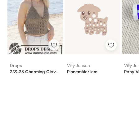
Drops
Villy Jensen
Villy J
239-28 Charming Clover Top
Pinnemåler lam
Pony V