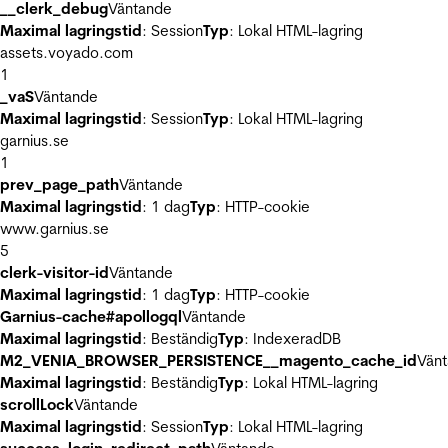
__clerk_debug
Väntande
Maximal lagringstid
: Session
Typ
: Lokal HTML-lagring
assets.voyado.com
1
_vaS
Väntande
Maximal lagringstid
: Session
Typ
: Lokal HTML-lagring
garnius.se
1
prev_page_path
Väntande
Maximal lagringstid
: 1 dag
Typ
: HTTP-cookie
www.garnius.se
5
clerk-visitor-id
Väntande
Maximal lagringstid
: 1 dag
Typ
: HTTP-cookie
Garnius-cache#apollogql
Väntande
Maximal lagringstid
: Beständig
Typ
: IndexeradDB
M2_VENIA_BROWSER_PERSISTENCE__magento_cache_id
Vän
Maximal lagringstid
: Beständig
Typ
: Lokal HTML-lagring
scrollLock
Väntande
Maximal lagringstid
: Session
Typ
: Lokal HTML-lagring