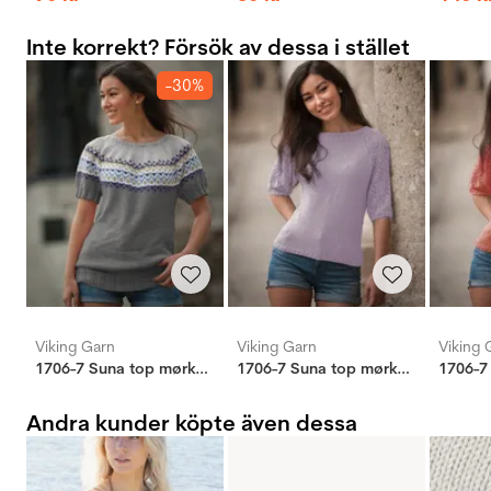
Inte korrekt? Försök av dessa i stället
-30%
Viking Garn
Viking Garn
Viking 
1706-7 Suna top mørkgrå
1706-7 Suna top mørkgrå
Andra kunder köpte även dessa