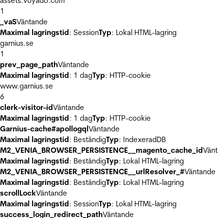
assets.voyado.com
1
_vaS
Väntande
Maximal lagringstid
: Session
Typ
: Lokal HTML-lagring
garnius.se
1
prev_page_path
Väntande
Maximal lagringstid
: 1 dag
Typ
: HTTP-cookie
www.garnius.se
6
clerk-visitor-id
Väntande
Maximal lagringstid
: 1 dag
Typ
: HTTP-cookie
Garnius-cache#apollogql
Väntande
Maximal lagringstid
: Beständig
Typ
: IndexeradDB
M2_VENIA_BROWSER_PERSISTENCE__magento_cache_id
Vän
Maximal lagringstid
: Beständig
Typ
: Lokal HTML-lagring
M2_VENIA_BROWSER_PERSISTENCE__urlResolver_#
Väntande
Maximal lagringstid
: Beständig
Typ
: Lokal HTML-lagring
scrollLock
Väntande
Maximal lagringstid
: Session
Typ
: Lokal HTML-lagring
success_login_redirect_path
Väntande