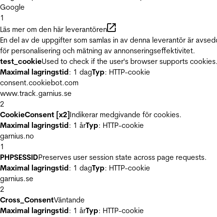
Google
1
Läs mer om den här leverantören
En del av de uppgifter som samlas in av denna leverantör är avse
för personalisering och mätning av annonseringseffektivitet.
test_cookie
Used to check if the user's browser supports cookies
Maximal lagringstid
: 1 dag
Typ
: HTTP-cookie
consent.cookiebot.com
www.track.garnius.se
2
CookieConsent [x2]
Indikerar medgivande för cookies.
Maximal lagringstid
: 1 år
Typ
: HTTP-cookie
garnius.no
1
PHPSESSID
Preserves user session state across page requests.
Maximal lagringstid
: 1 dag
Typ
: HTTP-cookie
garnius.se
2
Cross_Consent
Väntande
Maximal lagringstid
: 1 år
Typ
: HTTP-cookie