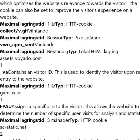
which optimizes the website's relevance towards the visitor – the
cookie can also be set to improve the visitor's experience on a
website.
Maximal lagringstid
: 1 år
Typ
: HTTP-cookie
collect/v.gif
Väntande
Maximal lagringstid
: Session
Typ
: Pixelspårare
vwo_apm_sent
Väntande
Maximal lagringstid
: Beständig
Typ
: Lokal HTML-lagring
assets.voyado.com
1
_va
Contains an visitor ID. This is used to identify the visitor upon r
entry to the website.
Maximal lagringstid
: 1 år
Typ
: HTTP-cookie
garnius.se
1
FPAU
Assigns a specific ID to the visitor. This allows the website to
determine the number of specific user-visits for analysis and statist
Maximal lagringstid
: 3 månader
Typ
: HTTP-cookie
sc-static.net
2