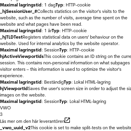
Maximal lagringstid
: 1 dag
Typ
: HTTP-cookie
_hjSessionUser_#
Collects statistics on the visitor's visits to the
website, such as the number of visits, average time spent on the
website and what pages have been read.
Maximal lagringstid
: 1 år
Typ
: HTTP-cookie
_hjTLDTest
Registers statistical data on users' behaviour on the
website. Used for internal analytics by the website operator.
Maximal lagringstid
: Session
Typ
: HTTP-cookie
hjActiveViewportIds
This cookie contains an ID string on the curr
session. This contains non-personal information on what subpages
visitor enters – this information is used to optimize the visitor's
experience.
Maximal lagringstid
: Beständig
Typ
: Lokal HTML-lagring
hjViewportId
Saves the user's screen size in order to adjust the si
images on the website.
Maximal lagringstid
: Session
Typ
: Lokal HTML-lagring
VWO
3
Läs mer om den här leverantören
_vwo_uuid_v2
This cookie is set to make split-tests on the websit