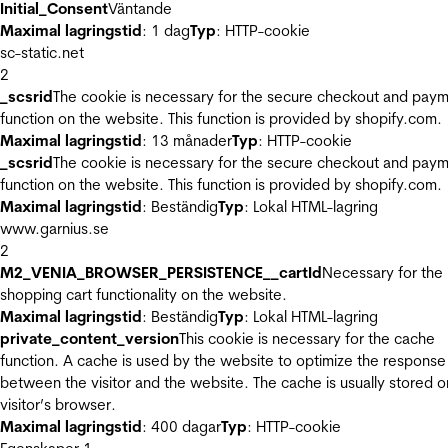
Initial_Consent
Väntande
Maximal lagringstid
: 1 dag
Typ
: HTTP-cookie
sc-static.net
2
_scsrid
The cookie is necessary for the secure checkout and pay
function on the website. This function is provided by shopify.com.
Maximal lagringstid
: 13 månader
Typ
: HTTP-cookie
_scsrid
The cookie is necessary for the secure checkout and pay
function on the website. This function is provided by shopify.com.
Maximal lagringstid
: Beständig
Typ
: Lokal HTML-lagring
www.garnius.se
2
M2_VENIA_BROWSER_PERSISTENCE__cartId
Necessary for the
shopping cart functionality on the website.
Maximal lagringstid
: Beständig
Typ
: Lokal HTML-lagring
private_content_version
This cookie is necessary for the cache
function. A cache is used by the website to optimize the response
between the visitor and the website. The cache is usually stored o
visitor’s browser.
Maximal lagringstid
: 400 dagar
Typ
: HTTP-cookie