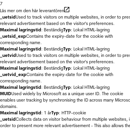
7
Läs mer om den här leverantören
_uetsid
Used to track visitors on multiple websites, in order to pre
relevant advertisement based on the visitor's preferences.
Maximal lagringstid
: Beständig
Typ
: Lokal HTML-lagring
_uetsid_exp
Contains the expiry-date for the cookie with
corresponding name.
Maximal lagringstid
: Beständig
Typ
: Lokal HTML-lagring
_uetvid
Used to track visitors on multiple websites, in order to pre
relevant advertisement based on the visitor's preferences.
Maximal lagringstid
: Beständig
Typ
: Lokal HTML-lagring
_uetvid_exp
Contains the expiry-date for the cookie with
corresponding name.
Maximal lagringstid
: Beständig
Typ
: Lokal HTML-lagring
MUID
Used widely by Microsoft as a unique user ID. The cookie
enables user tracking by synchronising the ID across many Microso
domains.
Maximal lagringstid
: 1 år
Typ
: HTTP-cookie
_uetsid
Collects data on visitor behaviour from multiple websites, 
order to present more relevant advertisement - This also allows th