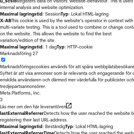
u_scsid
Registers data on visitors' website-behaviour. This is used 
internal analysis and website optimization.
Maximal lagringstid
: Session
Typ
: Lokal HTML-lagring
X-AB
This cookie is used by the website’s operator in context with
multi-variate testing. This is a tool used to combine or change con
on the website. This allows the website to find the best
variation/edition of the site.
Maximal lagringstid
: 1 dag
Typ
: HTTP-cookie
Marknadsföring
27
Marknadsföringscookies används för att spåra webbplatsbesökare
Syftet är att visa annonser som är relevanta och engagerande för
enskilda användaren och därmed mer värdefulla för publicister och
tredjepartsannonsörer.
Meta Platforms, Inc.
3
Läs mer om den här leverantören
lastExternalReferrer
Detects how the user reached the website 
registering their last URL-address.
Maximal lagringstid
: Beständig
Typ
: Lokal HTML-lagring
lastExternalReferrerTime
Detects how the user reached the web