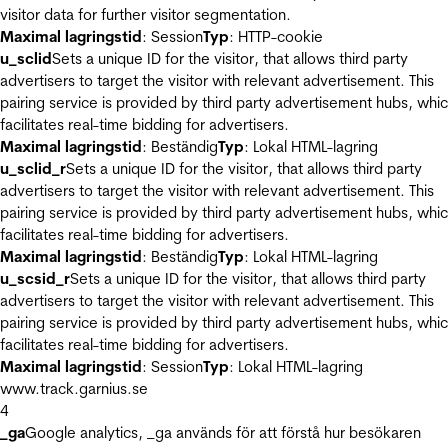
visitor data for further visitor segmentation.
Maximal lagringstid
: Session
Typ
: HTTP-cookie
u_sclid
Sets a unique ID for the visitor, that allows third party
advertisers to target the visitor with relevant advertisement. This
pairing service is provided by third party advertisement hubs, whi
facilitates real-time bidding for advertisers.
Maximal lagringstid
: Beständig
Typ
: Lokal HTML-lagring
u_sclid_r
Sets a unique ID for the visitor, that allows third party
advertisers to target the visitor with relevant advertisement. This
pairing service is provided by third party advertisement hubs, whi
facilitates real-time bidding for advertisers.
Maximal lagringstid
: Beständig
Typ
: Lokal HTML-lagring
u_scsid_r
Sets a unique ID for the visitor, that allows third party
advertisers to target the visitor with relevant advertisement. This
pairing service is provided by third party advertisement hubs, whi
facilitates real-time bidding for advertisers.
Maximal lagringstid
: Session
Typ
: Lokal HTML-lagring
www.track.garnius.se
4
_ga
Google analytics, _ga används för att förstå hur besökaren