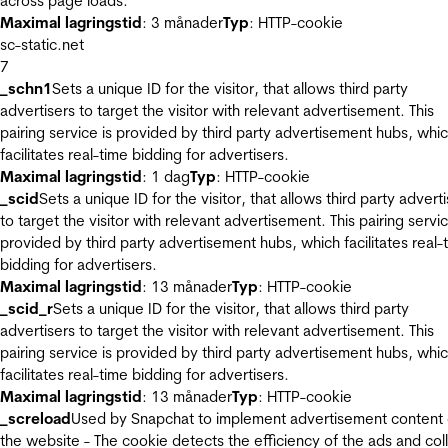
across page loads.
Maximal lagringstid
: 3 månader
Typ
: HTTP-cookie
sc-static.net
7
_schn1
Sets a unique ID for the visitor, that allows third party
advertisers to target the visitor with relevant advertisement. This
pairing service is provided by third party advertisement hubs, whi
facilitates real-time bidding for advertisers.
Maximal lagringstid
: 1 dag
Typ
: HTTP-cookie
_scid
Sets a unique ID for the visitor, that allows third party advert
to target the visitor with relevant advertisement. This pairing servic
provided by third party advertisement hubs, which facilitates real-
bidding for advertisers.
Maximal lagringstid
: 13 månader
Typ
: HTTP-cookie
_scid_r
Sets a unique ID for the visitor, that allows third party
advertisers to target the visitor with relevant advertisement. This
pairing service is provided by third party advertisement hubs, whi
facilitates real-time bidding for advertisers.
Maximal lagringstid
: 13 månader
Typ
: HTTP-cookie
_screload
Used by Snapchat to implement advertisement content
the website - The cookie detects the efficiency of the ads and col