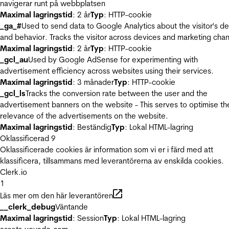
navigerar runt på webbplatsen
Maximal lagringstid
: 2 år
Typ
: HTTP-cookie
_ga_#
Used to send data to Google Analytics about the visitor's d
and behavior. Tracks the visitor across devices and marketing chan
Maximal lagringstid
: 2 år
Typ
: HTTP-cookie
_gcl_au
Used by Google AdSense for experimenting with
advertisement efficiency across websites using their services.
Maximal lagringstid
: 3 månader
Typ
: HTTP-cookie
_gcl_ls
Tracks the conversion rate between the user and the
advertisement banners on the website - This serves to optimise th
relevance of the advertisements on the website.
Maximal lagringstid
: Beständig
Typ
: Lokal HTML-lagring
Oklassificerad
9
Oklassificerade cookies är information som vi er i färd med att
klassificera, tillsammans med leverantörerna av enskilda cookies.
Clerk.io
1
Läs mer om den här leverantören
__clerk_debug
Väntande
Maximal lagringstid
: Session
Typ
: Lokal HTML-lagring