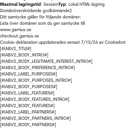
Maximal lagringstid
: Session
Typ
: Lokal HTML-lagring
Domänöverskridande godkännande
2
Ditt samtycke gäller för följande domäner:
Lista över domäner som du ger samtycke till:
www.garnius.se
checkout.garnius.se
Cookie-deklaration uppdaterades senast 7/15/26 av
Cookiebot
[#IABV2_TITLE#]
[#IABV2_BODY_INTRO#]
[#IABV2_BODY_LEGITIMATE_INTEREST_INTRO#]
[#IABV2_BODY_PREFERENCE_INTRO#]
[#IABV2_LABEL_PURPOSES#]
[#IABV2_BODY_PURPOSES_INTRO#]
[#IABV2_BODY_PURPOSES#]
[#IABV2_LABEL_FEATURES#]
[#IABV2_BODY_FEATURES_INTRO#]
[#IABV2_BODY_FEATURES#]
[#IABV2_LABEL_PARTNERS#]
[#IABV2_BODY_PARTNERS_INTRO#]
[#IABV2_BODY_PARTNERS#]