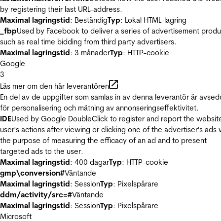
by registering their last URL-address.
Maximal lagringstid
: Beständig
Typ
: Lokal HTML-lagring
_fbp
Used by Facebook to deliver a series of advertisement produ
such as real time bidding from third party advertisers.
Maximal lagringstid
: 3 månader
Typ
: HTTP-cookie
Google
3
Läs mer om den här leverantören
En del av de uppgifter som samlas in av denna leverantör är avse
för personalisering och mätning av annonseringseffektivitet.
IDE
Used by Google DoubleClick to register and report the websit
user's actions after viewing or clicking one of the advertiser's ads 
the purpose of measuring the efficacy of an ad and to present
targeted ads to the user.
Maximal lagringstid
: 400 dagar
Typ
: HTTP-cookie
gmp\conversion#
Väntande
Maximal lagringstid
: Session
Typ
: Pixelspårare
ddm/activity/src=#
Väntande
Maximal lagringstid
: Session
Typ
: Pixelspårare
Microsoft