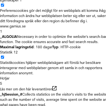
Egenskaper
1
Preferenscookies gör det möjligt för en webbplats att komma ihåg
information och ändra hur webbplatsen beter sig eller ser ut, sake
ditt föredragna språk eller den region du befinner dig i.
www.garnius.se
1
_ALGOLIA
Necessary in order to optimize the website's search-ba
function. The cookie ensures accurate and fast search results.
Maximal lagringstid
: 180 dagar
Typ
: HTTP-cookie
Statistik
12
Statistikcookies hjälper webbplatsägare att förstå hur besökare
interagerar med webbplatser genom att samla in och rapportera
information anonymt.
Hotjar
5
Läs mer om den här leverantören
_hjSession_#
Collects statistics on the visitor's visits to the websit
such as the number of visits, average time spent on the website a
what pages have been read.