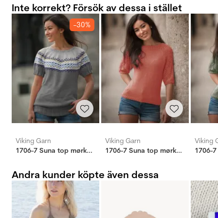
Inte korrekt? Försök av dessa i stället
-30%
Viking Garn
Viking Garn
Viking 
1706-7 Suna top mørkgrå
1706-7 Suna top mørkgrå
Andra kunder köpte även dessa