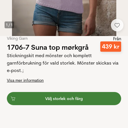
1
/
1
Viking Garn
Från
1706-7 Suna top mørkgrå
439
kr
Stickningskit med mönster och komplett
garnförbrukning för vald storlek. Mönster skickas via
e-post.;
Visa mer information
Välj storlek och färg