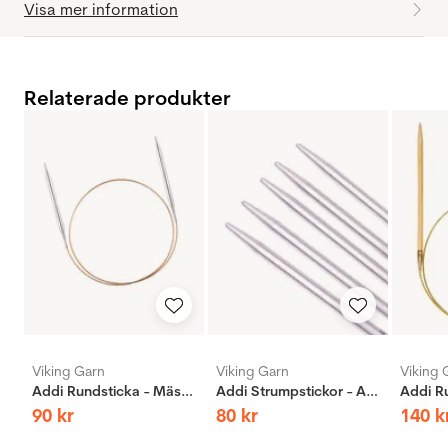
Visa mer information
Relaterade produkter
Viking Garn
Viking Garn
Viking 
Addi Rundsticka - Mässing
Addi Strumpstickor - Aluminium
90
kr
80
kr
140
k