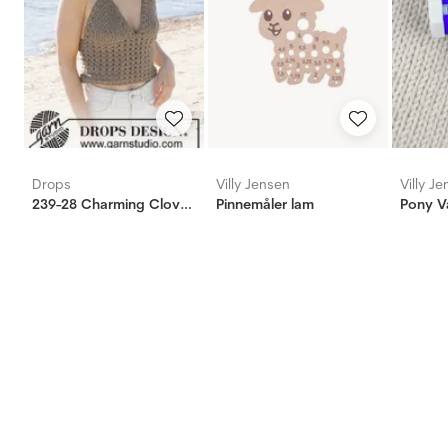
Drops
Villy Jensen
Villy J
239-28 Charming Clover Top
Pinnemåler lam
Pony V