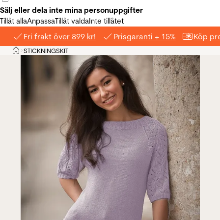
Sälj eller dela inte mina personuppgifter
Tillåt alla
Anpassa
Tillåt valda
Inte tillåtet
Fri frakt över 899 kr!
Prisgaranti + 15%
Köp pre
Hem
STICKNINGSKIT
>