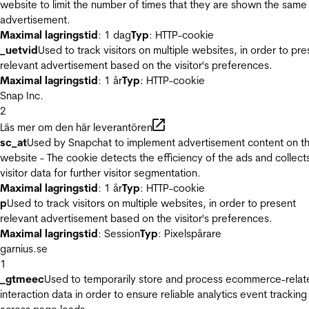
website to limit the number of times that they are shown the same
advertisement.
Maximal lagringstid
: 1 dag
Typ
: HTTP-cookie
_uetvid
Used to track visitors on multiple websites, in order to pre
relevant advertisement based on the visitor's preferences.
Maximal lagringstid
: 1 år
Typ
: HTTP-cookie
Snap Inc.
2
Läs mer om den här leverantören
sc_at
Used by Snapchat to implement advertisement content on t
website - The cookie detects the efficiency of the ads and collect
visitor data for further visitor segmentation.
Maximal lagringstid
: 1 år
Typ
: HTTP-cookie
p
Used to track visitors on multiple websites, in order to present
relevant advertisement based on the visitor's preferences.
Maximal lagringstid
: Session
Typ
: Pixelspårare
garnius.se
1
_gtmeec
Used to temporarily store and process ecommerce-relat
interaction data in order to ensure reliable analytics event tracking