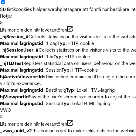
Statistikcookies hjälper webbplatsägare att förstå hur besökare 
Hotjar
5
Läs mer om den här leverantören
_hjSession_#
Collects statistics on the visitor's visits to the we
Maximal lagringstid
: 1 dag
Typ
: HTTP-cookie
_hjSessionUser_#
Collects statistics on the visitor's visits to t
Maximal lagringstid
: 1 år
Typ
: HTTP-cookie
_hjTLDTest
Registers statistical data on users' behaviour on the we
Maximal lagringstid
: Session
Typ
: HTTP-cookie
hjActiveViewportIds
This cookie contains an ID string on the curr
visitor's experience.
Maximal lagringstid
: Beständig
Typ
: Lokal HTML-lagring
hjViewportId
Saves the user's screen size in order to adjust the s
Maximal lagringstid
: Session
Typ
: Lokal HTML-lagring
VWO
3
Läs mer om den här leverantören
_vwo_uuid_v2
This cookie is set to make split-tests on the websi