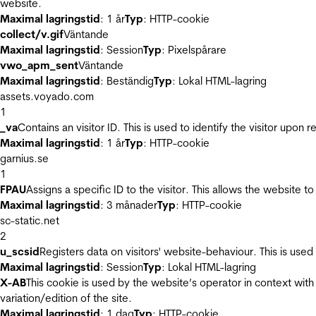
website.
Maximal lagringstid
: 1 år
Typ
: HTTP-cookie
collect/v.gif
Väntande
Maximal lagringstid
: Session
Typ
: Pixelspårare
vwo_apm_sent
Väntande
Maximal lagringstid
: Beständig
Typ
: Lokal HTML-lagring
assets.voyado.com
1
_va
Contains an visitor ID. This is used to identify the visitor upon 
Maximal lagringstid
: 1 år
Typ
: HTTP-cookie
garnius.se
1
FPAU
Assigns a specific ID to the visitor. This allows the website to
Maximal lagringstid
: 3 månader
Typ
: HTTP-cookie
sc-static.net
2
u_scsid
Registers data on visitors' website-behaviour. This is used 
Maximal lagringstid
: Session
Typ
: Lokal HTML-lagring
X-AB
This cookie is used by the website’s operator in context with 
variation/edition of the site.
Maximal lagringstid
: 1 dag
Typ
: HTTP-cookie