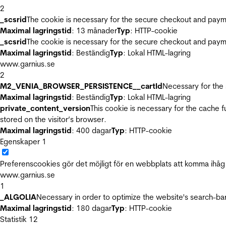
2
_scsrid
The cookie is necessary for the secure checkout and payme
Maximal lagringstid
: 13 månader
Typ
: HTTP-cookie
_scsrid
The cookie is necessary for the secure checkout and payme
Maximal lagringstid
: Beständig
Typ
: Lokal HTML-lagring
www.garnius.se
2
M2_VENIA_BROWSER_PERSISTENCE__cartId
Necessary for the 
Maximal lagringstid
: Beständig
Typ
: Lokal HTML-lagring
private_content_version
This cookie is necessary for the cache 
stored on the visitor’s browser.
Maximal lagringstid
: 400 dagar
Typ
: HTTP-cookie
Egenskaper
1
Preferenscookies gör det möjligt för en webbplats att komma ihåg i
www.garnius.se
1
_ALGOLIA
Necessary in order to optimize the website's search-bar
Maximal lagringstid
: 180 dagar
Typ
: HTTP-cookie
Statistik
12