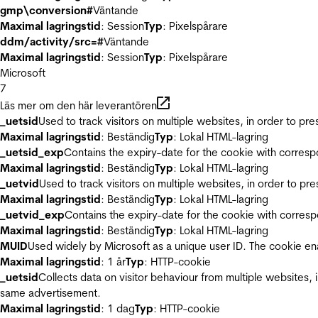
gmp\conversion#
Väntande
Maximal lagringstid
: Session
Typ
: Pixelspårare
ddm/activity/src=#
Väntande
Maximal lagringstid
: Session
Typ
: Pixelspårare
Microsoft
7
Läs mer om den här leverantören
_uetsid
Used to track visitors on multiple websites, in order to pr
Maximal lagringstid
: Beständig
Typ
: Lokal HTML-lagring
_uetsid_exp
Contains the expiry-date for the cookie with corres
Maximal lagringstid
: Beständig
Typ
: Lokal HTML-lagring
_uetvid
Used to track visitors on multiple websites, in order to pr
Maximal lagringstid
: Beständig
Typ
: Lokal HTML-lagring
_uetvid_exp
Contains the expiry-date for the cookie with corres
Maximal lagringstid
: Beständig
Typ
: Lokal HTML-lagring
MUID
Used widely by Microsoft as a unique user ID. The cookie en
Maximal lagringstid
: 1 år
Typ
: HTTP-cookie
_uetsid
Collects data on visitor behaviour from multiple websites, 
same advertisement.
Maximal lagringstid
: 1 dag
Typ
: HTTP-cookie