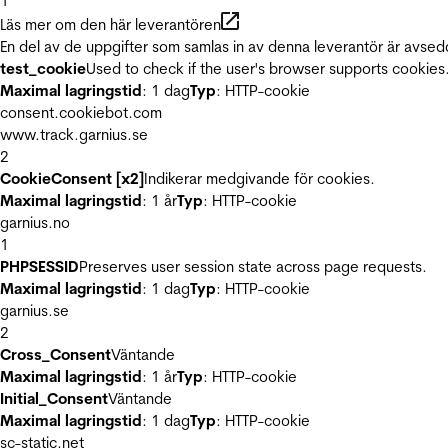
1
Läs mer om den här leverantören
En del av de uppgifter som samlas in av denna leverantör är avsed
test_cookie
Used to check if the user's browser supports cookies
Maximal lagringstid
: 1 dag
Typ
: HTTP-cookie
consent.cookiebot.com
www.track.garnius.se
2
CookieConsent [x2]
Indikerar medgivande för cookies.
Maximal lagringstid
: 1 år
Typ
: HTTP-cookie
garnius.no
1
PHPSESSID
Preserves user session state across page requests.
Maximal lagringstid
: 1 dag
Typ
: HTTP-cookie
garnius.se
2
Cross_Consent
Väntande
Maximal lagringstid
: 1 år
Typ
: HTTP-cookie
Initial_Consent
Väntande
Maximal lagringstid
: 1 dag
Typ
: HTTP-cookie
sc-static.net