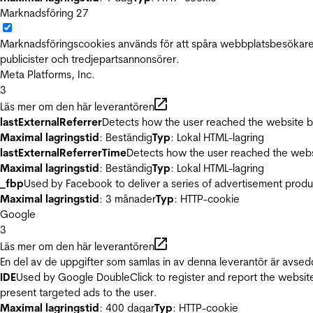
Marknadsföring
27
Marknadsföringscookies används för att spåra webbplatsbesökare.
publicister och tredjepartsannonsörer.
Meta Platforms, Inc.
3
Läs mer om den här leverantören
lastExternalReferrer
Detects how the user reached the website by 
Maximal lagringstid
: Beständig
Typ
: Lokal HTML-lagring
lastExternalReferrerTime
Detects how the user reached the websi
Maximal lagringstid
: Beständig
Typ
: Lokal HTML-lagring
_fbp
Used by Facebook to deliver a series of advertisement product
Maximal lagringstid
: 3 månader
Typ
: HTTP-cookie
Google
3
Läs mer om den här leverantören
En del av de uppgifter som samlas in av denna leverantör är avsed
IDE
Used by Google DoubleClick to register and report the website u
present targeted ads to the user.
Maximal lagringstid
: 400 dagar
Typ
: HTTP-cookie