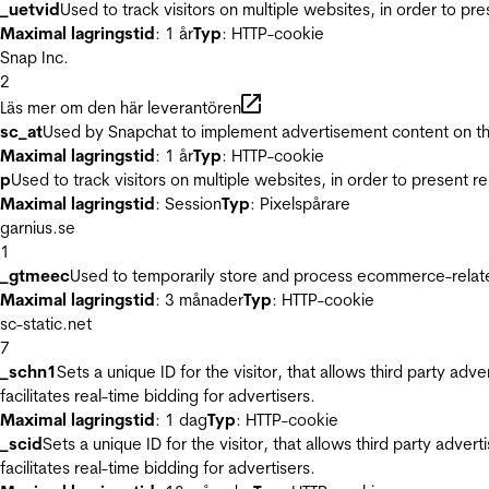
_uetvid
Used to track visitors on multiple websites, in order to pr
Maximal lagringstid
: 1 år
Typ
: HTTP-cookie
Snap Inc.
2
Läs mer om den här leverantören
sc_at
Used by Snapchat to implement advertisement content on the w
Maximal lagringstid
: 1 år
Typ
: HTTP-cookie
p
Used to track visitors on multiple websites, in order to present 
Maximal lagringstid
: Session
Typ
: Pixelspårare
garnius.se
1
_gtmeec
Used to temporarily store and process ecommerce-related 
Maximal lagringstid
: 3 månader
Typ
: HTTP-cookie
sc-static.net
7
_schn1
Sets a unique ID for the visitor, that allows third party adv
facilitates real-time bidding for advertisers.
Maximal lagringstid
: 1 dag
Typ
: HTTP-cookie
_scid
Sets a unique ID for the visitor, that allows third party adver
facilitates real-time bidding for advertisers.