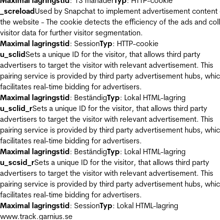
Maximal lagringstid
: 13 månader
Typ
: HTTP-cookie
_screload
Used by Snapchat to implement advertisement content
the website - The cookie detects the efficiency of the ads and col
visitor data for further visitor segmentation.
Maximal lagringstid
: Session
Typ
: HTTP-cookie
u_sclid
Sets a unique ID for the visitor, that allows third party
advertisers to target the visitor with relevant advertisement. This
pairing service is provided by third party advertisement hubs, whi
facilitates real-time bidding for advertisers.
Maximal lagringstid
: Beständig
Typ
: Lokal HTML-lagring
u_sclid_r
Sets a unique ID for the visitor, that allows third party
advertisers to target the visitor with relevant advertisement. This
pairing service is provided by third party advertisement hubs, whi
facilitates real-time bidding for advertisers.
Maximal lagringstid
: Beständig
Typ
: Lokal HTML-lagring
u_scsid_r
Sets a unique ID for the visitor, that allows third party
advertisers to target the visitor with relevant advertisement. This
pairing service is provided by third party advertisement hubs, whi
facilitates real-time bidding for advertisers.
Maximal lagringstid
: Session
Typ
: Lokal HTML-lagring
www.track.garnius.se