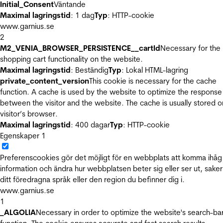
Initial_Consent
Väntande
Maximal lagringstid
: 1 dag
Typ
: HTTP-cookie
www.garnius.se
2
M2_VENIA_BROWSER_PERSISTENCE__cartId
Necessary for the
shopping cart functionality on the website.
Maximal lagringstid
: Beständig
Typ
: Lokal HTML-lagring
private_content_version
This cookie is necessary for the cache
function. A cache is used by the website to optimize the response
between the visitor and the website. The cache is usually stored o
visitor’s browser.
Maximal lagringstid
: 400 dagar
Typ
: HTTP-cookie
Egenskaper
1
Preferenscookies gör det möjligt för en webbplats att komma ihåg
information och ändra hur webbplatsen beter sig eller ser ut, sake
ditt föredragna språk eller den region du befinner dig i.
www.garnius.se
1
_ALGOLIA
Necessary in order to optimize the website's search-ba