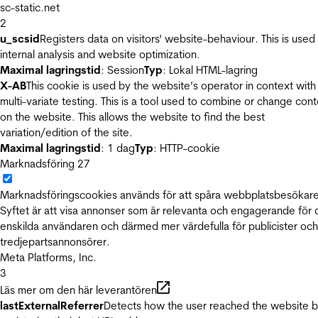
sc-static.net
2
u_scsid
Registers data on visitors' website-behaviour. This is used 
internal analysis and website optimization.
Maximal lagringstid
: Session
Typ
: Lokal HTML-lagring
X-AB
This cookie is used by the website’s operator in context with
multi-variate testing. This is a tool used to combine or change con
on the website. This allows the website to find the best
variation/edition of the site.
Maximal lagringstid
: 1 dag
Typ
: HTTP-cookie
Marknadsföring
27
Marknadsföringscookies används för att spåra webbplatsbesökare
Syftet är att visa annonser som är relevanta och engagerande för
enskilda användaren och därmed mer värdefulla för publicister och
tredjepartsannonsörer.
Meta Platforms, Inc.
3
Läs mer om den här leverantören
lastExternalReferrer
Detects how the user reached the website 