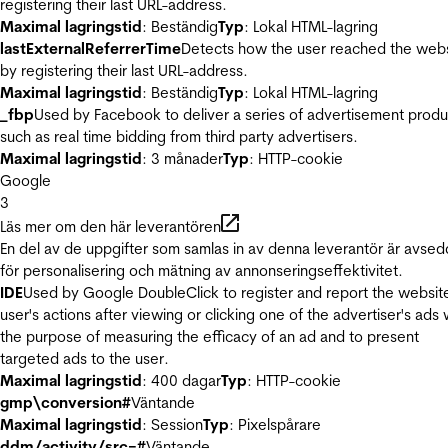
registering their last URL-address.
Maximal lagringstid
: Beständig
Typ
: Lokal HTML-lagring
lastExternalReferrerTime
Detects how the user reached the web
by registering their last URL-address.
Maximal lagringstid
: Beständig
Typ
: Lokal HTML-lagring
_fbp
Used by Facebook to deliver a series of advertisement produ
such as real time bidding from third party advertisers.
Maximal lagringstid
: 3 månader
Typ
: HTTP-cookie
Google
3
Läs mer om den här leverantören
En del av de uppgifter som samlas in av denna leverantör är avse
för personalisering och mätning av annonseringseffektivitet.
IDE
Used by Google DoubleClick to register and report the websit
user's actions after viewing or clicking one of the advertiser's ads 
the purpose of measuring the efficacy of an ad and to present
targeted ads to the user.
Maximal lagringstid
: 400 dagar
Typ
: HTTP-cookie
gmp\conversion#
Väntande
Maximal lagringstid
: Session
Typ
: Pixelspårare
ddm/activity/src=#
Väntande