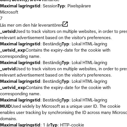
Maximal lagringstid
: Session
Typ
: Pixelspårare
Microsoft
7
Läs mer om den här leverantören
_uetsid
Used to track visitors on multiple websites, in order to pre
relevant advertisement based on the visitor's preferences.
Maximal lagringstid
: Beständig
Typ
: Lokal HTML-lagring
_uetsid_exp
Contains the expiry-date for the cookie with
corresponding name.
Maximal lagringstid
: Beständig
Typ
: Lokal HTML-lagring
_uetvid
Used to track visitors on multiple websites, in order to pre
relevant advertisement based on the visitor's preferences.
Maximal lagringstid
: Beständig
Typ
: Lokal HTML-lagring
_uetvid_exp
Contains the expiry-date for the cookie with
corresponding name.
Maximal lagringstid
: Beständig
Typ
: Lokal HTML-lagring
MUID
Used widely by Microsoft as a unique user ID. The cookie
enables user tracking by synchronising the ID across many Microso
domains.
Maximal lagringstid
: 1 år
Typ
: HTTP-cookie