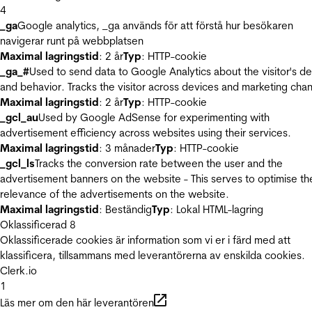
4
_ga
Google analytics, _ga används för att förstå hur besökaren
navigerar runt på webbplatsen
Maximal lagringstid
: 2 år
Typ
: HTTP-cookie
_ga_#
Used to send data to Google Analytics about the visitor's d
and behavior. Tracks the visitor across devices and marketing chan
Maximal lagringstid
: 2 år
Typ
: HTTP-cookie
_gcl_au
Used by Google AdSense for experimenting with
advertisement efficiency across websites using their services.
Maximal lagringstid
: 3 månader
Typ
: HTTP-cookie
_gcl_ls
Tracks the conversion rate between the user and the
advertisement banners on the website - This serves to optimise th
relevance of the advertisements on the website.
Maximal lagringstid
: Beständig
Typ
: Lokal HTML-lagring
Oklassificerad
8
Oklassificerade cookies är information som vi er i färd med att
klassificera, tillsammans med leverantörerna av enskilda cookies.
Clerk.io
1
Läs mer om den här leverantören