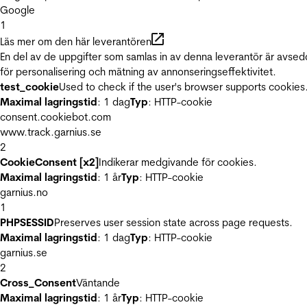
Google
1
Läs mer om den här leverantören
En del av de uppgifter som samlas in av denna leverantör är avse
för personalisering och mätning av annonseringseffektivitet.
test_cookie
Used to check if the user's browser supports cookies
Maximal lagringstid
: 1 dag
Typ
: HTTP-cookie
consent.cookiebot.com
www.track.garnius.se
2
CookieConsent [x2]
Indikerar medgivande för cookies.
Maximal lagringstid
: 1 år
Typ
: HTTP-cookie
garnius.no
1
PHPSESSID
Preserves user session state across page requests.
Maximal lagringstid
: 1 dag
Typ
: HTTP-cookie
garnius.se
2
Cross_Consent
Väntande
Maximal lagringstid
: 1 år
Typ
: HTTP-cookie