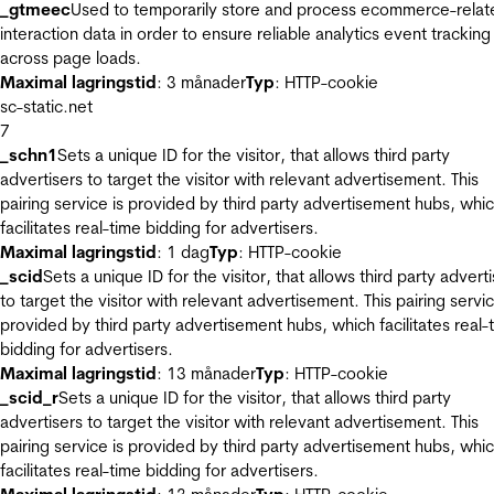
_gtmeec
Used to temporarily store and process ecommerce-relat
interaction data in order to ensure reliable analytics event tracking
across page loads.
Maximal lagringstid
: 3 månader
Typ
: HTTP-cookie
sc-static.net
7
_schn1
Sets a unique ID for the visitor, that allows third party
advertisers to target the visitor with relevant advertisement. This
pairing service is provided by third party advertisement hubs, whi
facilitates real-time bidding for advertisers.
Maximal lagringstid
: 1 dag
Typ
: HTTP-cookie
_scid
Sets a unique ID for the visitor, that allows third party advert
to target the visitor with relevant advertisement. This pairing servic
provided by third party advertisement hubs, which facilitates real-
bidding for advertisers.
Maximal lagringstid
: 13 månader
Typ
: HTTP-cookie
_scid_r
Sets a unique ID for the visitor, that allows third party
advertisers to target the visitor with relevant advertisement. This
pairing service is provided by third party advertisement hubs, whi
facilitates real-time bidding for advertisers.