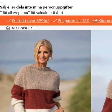
Sälj eller dela inte mina personuppgifter
Tillåt alla
Anpassa
Tillåt valda
Inte tillåtet
Fri frakt över 899 kr!
Prisgaranti + 15%
Köp pre
Hem
STICKNINGSKIT
>