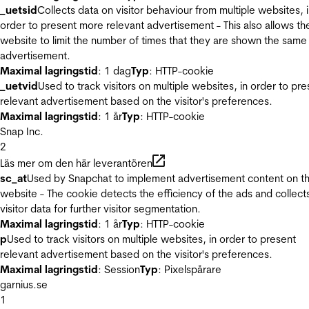
_uetsid
Collects data on visitor behaviour from multiple websites, 
order to present more relevant advertisement - This also allows th
website to limit the number of times that they are shown the same
advertisement.
Maximal lagringstid
: 1 dag
Typ
: HTTP-cookie
_uetvid
Used to track visitors on multiple websites, in order to pre
relevant advertisement based on the visitor's preferences.
Maximal lagringstid
: 1 år
Typ
: HTTP-cookie
Snap Inc.
2
Läs mer om den här leverantören
sc_at
Used by Snapchat to implement advertisement content on t
website - The cookie detects the efficiency of the ads and collect
visitor data for further visitor segmentation.
Maximal lagringstid
: 1 år
Typ
: HTTP-cookie
p
Used to track visitors on multiple websites, in order to present
relevant advertisement based on the visitor's preferences.
Maximal lagringstid
: Session
Typ
: Pixelspårare
garnius.se
1