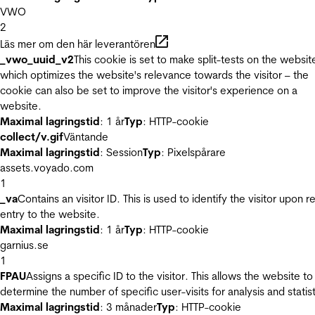
VWO
2
Läs mer om den här leverantören
_vwo_uuid_v2
This cookie is set to make split-tests on the websit
which optimizes the website's relevance towards the visitor – the
cookie can also be set to improve the visitor's experience on a
website.
Maximal lagringstid
: 1 år
Typ
: HTTP-cookie
collect/v.gif
Väntande
Maximal lagringstid
: Session
Typ
: Pixelspårare
assets.voyado.com
1
_va
Contains an visitor ID. This is used to identify the visitor upon r
entry to the website.
Maximal lagringstid
: 1 år
Typ
: HTTP-cookie
garnius.se
1
FPAU
Assigns a specific ID to the visitor. This allows the website to
determine the number of specific user-visits for analysis and statist
Maximal lagringstid
: 3 månader
Typ
: HTTP-cookie