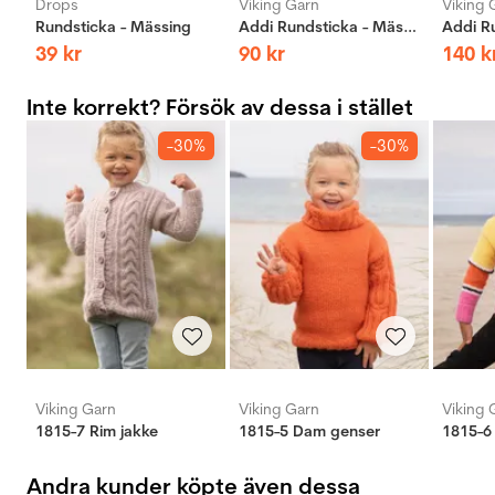
Drops
Viking Garn
Viking 
Rundsticka - Mässing
Addi Rundsticka - Mässing
39
kr
90
kr
140
k
Inte korrekt? Försök av dessa i stället
-30%
-30%
Viking Garn
Viking Garn
Viking 
1815-7 Rim jakke
1815-5 Dam genser
1815-6 
Andra kunder köpte även dessa