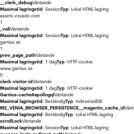
__clerk_debug
Väntande
Maximal lagringstid
: Session
Typ
: Lokal HTML-lagring
assets.voyado.com
1
_vaS
Väntande
Maximal lagringstid
: Session
Typ
: Lokal HTML-lagring
garnius.se
1
prev_page_path
Väntande
Maximal lagringstid
: 1 dag
Typ
: HTTP-cookie
www.garnius.se
5
clerk-visitor-id
Väntande
Maximal lagringstid
: 1 dag
Typ
: HTTP-cookie
Garnius-cache#apollogql
Väntande
Maximal lagringstid
: Beständig
Typ
: IndexeradDB
M2_VENIA_BROWSER_PERSISTENCE__magento_cache_id
Vän
Maximal lagringstid
: Beständig
Typ
: Lokal HTML-lagring
scrollLock
Väntande
Maximal lagringstid
: Session
Typ
: Lokal HTML-lagring