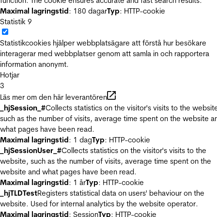
function. The cookie ensures accurate and fast search results.
Maximal lagringstid
: 180 dagar
Typ
: HTTP-cookie
Statistik
9
Statistikcookies hjälper webbplatsägare att förstå hur besökare
interagerar med webbplatser genom att samla in och rapportera
information anonymt.
Hotjar
3
Läs mer om den här leverantören
_hjSession_#
Collects statistics on the visitor's visits to the websit
such as the number of visits, average time spent on the website a
what pages have been read.
Maximal lagringstid
: 1 dag
Typ
: HTTP-cookie
_hjSessionUser_#
Collects statistics on the visitor's visits to the
website, such as the number of visits, average time spent on the
website and what pages have been read.
Maximal lagringstid
: 1 år
Typ
: HTTP-cookie
_hjTLDTest
Registers statistical data on users' behaviour on the
website. Used for internal analytics by the website operator.
Maximal lagringstid
: Session
Typ
: HTTP-cookie