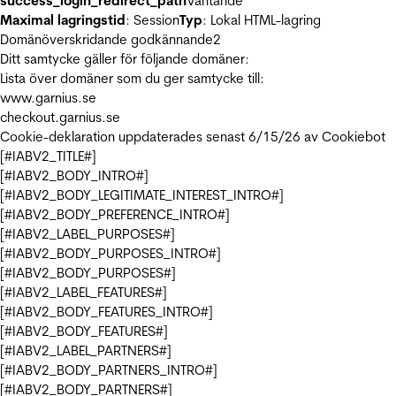
success_login_redirect_path
Väntande
Maximal lagringstid
: Session
Typ
: Lokal HTML-lagring
Domänöverskridande godkännande
2
Ditt samtycke gäller för följande domäner:
Lista över domäner som du ger samtycke till:
www.garnius.se
checkout.garnius.se
Cookie-deklaration uppdaterades senast 6/15/26 av
Cookiebot
[#IABV2_TITLE#]
[#IABV2_BODY_INTRO#]
[#IABV2_BODY_LEGITIMATE_INTEREST_INTRO#]
[#IABV2_BODY_PREFERENCE_INTRO#]
[#IABV2_LABEL_PURPOSES#]
[#IABV2_BODY_PURPOSES_INTRO#]
[#IABV2_BODY_PURPOSES#]
[#IABV2_LABEL_FEATURES#]
[#IABV2_BODY_FEATURES_INTRO#]
[#IABV2_BODY_FEATURES#]
[#IABV2_LABEL_PARTNERS#]
[#IABV2_BODY_PARTNERS_INTRO#]
[#IABV2_BODY_PARTNERS#]