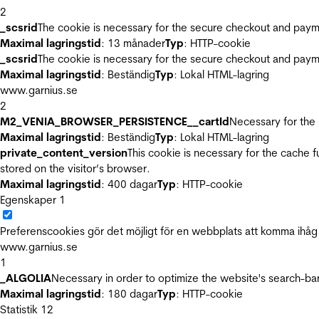
2
_scsrid
The cookie is necessary for the secure checkout and payme
Maximal lagringstid
: 13 månader
Typ
: HTTP-cookie
_scsrid
The cookie is necessary for the secure checkout and payme
Maximal lagringstid
: Beständig
Typ
: Lokal HTML-lagring
www.garnius.se
2
M2_VENIA_BROWSER_PERSISTENCE__cartId
Necessary for the 
Maximal lagringstid
: Beständig
Typ
: Lokal HTML-lagring
private_content_version
This cookie is necessary for the cache 
stored on the visitor’s browser.
Maximal lagringstid
: 400 dagar
Typ
: HTTP-cookie
Egenskaper
1
Preferenscookies gör det möjligt för en webbplats att komma ihåg i
www.garnius.se
1
_ALGOLIA
Necessary in order to optimize the website's search-bar
Maximal lagringstid
: 180 dagar
Typ
: HTTP-cookie
Statistik
12