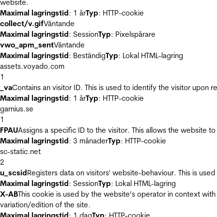
website.
Maximal lagringstid
: 1 år
Typ
: HTTP-cookie
collect/v.gif
Väntande
Maximal lagringstid
: Session
Typ
: Pixelspårare
vwo_apm_sent
Väntande
Maximal lagringstid
: Beständig
Typ
: Lokal HTML-lagring
assets.voyado.com
1
_va
Contains an visitor ID. This is used to identify the visitor upon 
Maximal lagringstid
: 1 år
Typ
: HTTP-cookie
garnius.se
1
FPAU
Assigns a specific ID to the visitor. This allows the website to
Maximal lagringstid
: 3 månader
Typ
: HTTP-cookie
sc-static.net
2
u_scsid
Registers data on visitors' website-behaviour. This is used 
Maximal lagringstid
: Session
Typ
: Lokal HTML-lagring
X-AB
This cookie is used by the website’s operator in context with 
variation/edition of the site.
Maximal lagringstid
: 1 dag
Typ
: HTTP-cookie