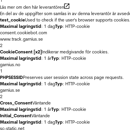
1
Läs mer om den här leverantören
En del av de uppgifter som samlas in av denna leverantör är avsed
test_cookie
Used to check if the user's browser supports cookies
Maximal lagringstid
: 1 dag
Typ
: HTTP-cookie
consent.cookiebot.com
www.track.garnius.se
2
CookieConsent [x2]
Indikerar medgivande för cookies.
Maximal lagringstid
: 1 år
Typ
: HTTP-cookie
garnius.no
1
PHPSESSID
Preserves user session state across page requests.
Maximal lagringstid
: 1 dag
Typ
: HTTP-cookie
garnius.se
2
Cross_Consent
Väntande
Maximal lagringstid
: 1 år
Typ
: HTTP-cookie
Initial_Consent
Väntande
Maximal lagringstid
: 1 dag
Typ
: HTTP-cookie
sc-static.net