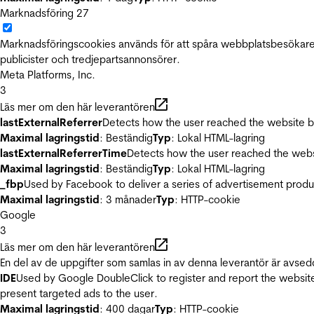
Marknadsföring
27
Marknadsföringscookies används för att spåra webbplatsbesökare.
publicister och tredjepartsannonsörer.
Meta Platforms, Inc.
3
Läs mer om den här leverantören
lastExternalReferrer
Detects how the user reached the website by 
Maximal lagringstid
: Beständig
Typ
: Lokal HTML-lagring
lastExternalReferrerTime
Detects how the user reached the websi
Maximal lagringstid
: Beständig
Typ
: Lokal HTML-lagring
_fbp
Used by Facebook to deliver a series of advertisement product
Maximal lagringstid
: 3 månader
Typ
: HTTP-cookie
Google
3
Läs mer om den här leverantören
En del av de uppgifter som samlas in av denna leverantör är avsed
IDE
Used by Google DoubleClick to register and report the website u
present targeted ads to the user.
Maximal lagringstid
: 400 dagar
Typ
: HTTP-cookie