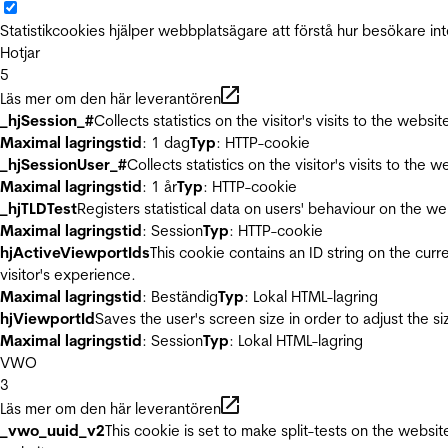
Statistikcookies hjälper webbplatsägare att förstå hur besökare 
Hotjar
5
Läs mer om den här leverantören
_hjSession_#
Collects statistics on the visitor's visits to the we
Maximal lagringstid
: 1 dag
Typ
: HTTP-cookie
_hjSessionUser_#
Collects statistics on the visitor's visits to t
Maximal lagringstid
: 1 år
Typ
: HTTP-cookie
_hjTLDTest
Registers statistical data on users' behaviour on the we
Maximal lagringstid
: Session
Typ
: HTTP-cookie
hjActiveViewportIds
This cookie contains an ID string on the curr
visitor's experience.
Maximal lagringstid
: Beständig
Typ
: Lokal HTML-lagring
hjViewportId
Saves the user's screen size in order to adjust the s
Maximal lagringstid
: Session
Typ
: Lokal HTML-lagring
VWO
3
Läs mer om den här leverantören
_vwo_uuid_v2
This cookie is set to make split-tests on the websi