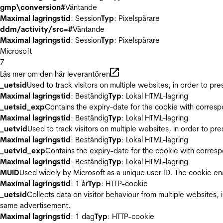
gmp\conversion#
Väntande
Maximal lagringstid
: Session
Typ
: Pixelspårare
ddm/activity/src=#
Väntande
Maximal lagringstid
: Session
Typ
: Pixelspårare
Microsoft
7
Läs mer om den här leverantören
_uetsid
Used to track visitors on multiple websites, in order to pr
Maximal lagringstid
: Beständig
Typ
: Lokal HTML-lagring
_uetsid_exp
Contains the expiry-date for the cookie with corres
Maximal lagringstid
: Beständig
Typ
: Lokal HTML-lagring
_uetvid
Used to track visitors on multiple websites, in order to pr
Maximal lagringstid
: Beständig
Typ
: Lokal HTML-lagring
_uetvid_exp
Contains the expiry-date for the cookie with corres
Maximal lagringstid
: Beständig
Typ
: Lokal HTML-lagring
MUID
Used widely by Microsoft as a unique user ID. The cookie en
Maximal lagringstid
: 1 år
Typ
: HTTP-cookie
_uetsid
Collects data on visitor behaviour from multiple websites, 
same advertisement.
Maximal lagringstid
: 1 dag
Typ
: HTTP-cookie