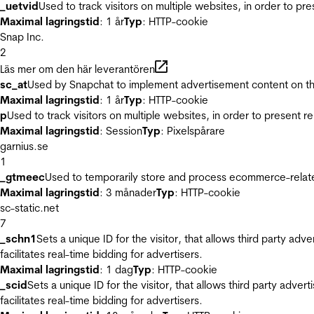
_uetvid
Used to track visitors on multiple websites, in order to pr
Maximal lagringstid
: 1 år
Typ
: HTTP-cookie
Snap Inc.
2
Läs mer om den här leverantören
sc_at
Used by Snapchat to implement advertisement content on the w
Maximal lagringstid
: 1 år
Typ
: HTTP-cookie
p
Used to track visitors on multiple websites, in order to present 
Maximal lagringstid
: Session
Typ
: Pixelspårare
garnius.se
1
_gtmeec
Used to temporarily store and process ecommerce-related 
Maximal lagringstid
: 3 månader
Typ
: HTTP-cookie
sc-static.net
7
_schn1
Sets a unique ID for the visitor, that allows third party adv
facilitates real-time bidding for advertisers.
Maximal lagringstid
: 1 dag
Typ
: HTTP-cookie
_scid
Sets a unique ID for the visitor, that allows third party adver
facilitates real-time bidding for advertisers.