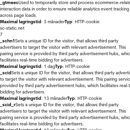
_gtmeec
Used to temporarily store and process ecommerce-relat
interaction data in order to ensure reliable analytics event tracking
across page loads.
Maximal lagringstid
: 3 månader
Typ
: HTTP-cookie
sc-static.net
7
_schn1
Sets a unique ID for the visitor, that allows third party
advertisers to target the visitor with relevant advertisement. This
pairing service is provided by third party advertisement hubs, whi
facilitates real-time bidding for advertisers.
Maximal lagringstid
: 1 dag
Typ
: HTTP-cookie
_scid
Sets a unique ID for the visitor, that allows third party advert
to target the visitor with relevant advertisement. This pairing servic
provided by third party advertisement hubs, which facilitates real-
bidding for advertisers.
Maximal lagringstid
: 13 månader
Typ
: HTTP-cookie
_scid_r
Sets a unique ID for the visitor, that allows third party
advertisers to target the visitor with relevant advertisement. This
pairing service is provided by third party advertisement hubs, whi
facilitates real-time bidding for advertisers.