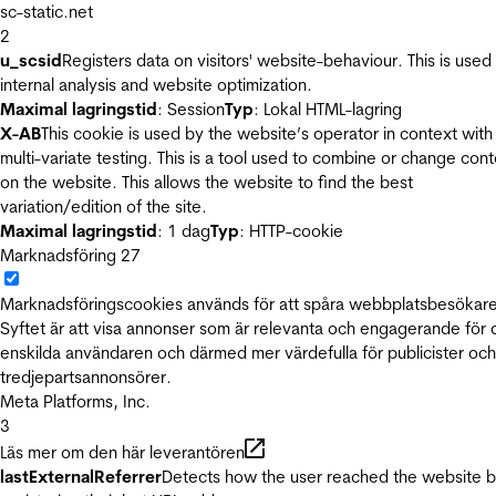
sc-static.net
2
u_scsid
Registers data on visitors' website-behaviour. This is used 
internal analysis and website optimization.
Maximal lagringstid
: Session
Typ
: Lokal HTML-lagring
X-AB
This cookie is used by the website’s operator in context with
multi-variate testing. This is a tool used to combine or change con
on the website. This allows the website to find the best
variation/edition of the site.
Maximal lagringstid
: 1 dag
Typ
: HTTP-cookie
Marknadsföring
27
Marknadsföringscookies används för att spåra webbplatsbesökare
Syftet är att visa annonser som är relevanta och engagerande för
enskilda användaren och därmed mer värdefulla för publicister och
tredjepartsannonsörer.
Meta Platforms, Inc.
3
Läs mer om den här leverantören
lastExternalReferrer
Detects how the user reached the website 