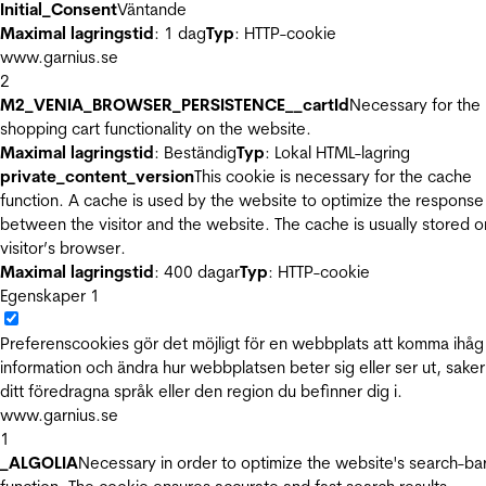
Initial_Consent
Väntande
Maximal lagringstid
: 1 dag
Typ
: HTTP-cookie
www.garnius.se
2
M2_VENIA_BROWSER_PERSISTENCE__cartId
Necessary for the
shopping cart functionality on the website.
Maximal lagringstid
: Beständig
Typ
: Lokal HTML-lagring
private_content_version
This cookie is necessary for the cache
function. A cache is used by the website to optimize the response
between the visitor and the website. The cache is usually stored o
visitor’s browser.
Maximal lagringstid
: 400 dagar
Typ
: HTTP-cookie
Egenskaper
1
Preferenscookies gör det möjligt för en webbplats att komma ihåg
information och ändra hur webbplatsen beter sig eller ser ut, sake
ditt föredragna språk eller den region du befinner dig i.
www.garnius.se
1
_ALGOLIA
Necessary in order to optimize the website's search-ba