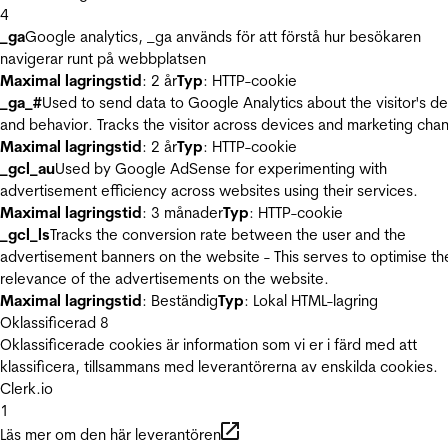
4
_ga
Google analytics, _ga används för att förstå hur besökaren
navigerar runt på webbplatsen
Maximal lagringstid
: 2 år
Typ
: HTTP-cookie
_ga_#
Used to send data to Google Analytics about the visitor's d
and behavior. Tracks the visitor across devices and marketing chan
Maximal lagringstid
: 2 år
Typ
: HTTP-cookie
_gcl_au
Used by Google AdSense for experimenting with
advertisement efficiency across websites using their services.
Maximal lagringstid
: 3 månader
Typ
: HTTP-cookie
_gcl_ls
Tracks the conversion rate between the user and the
advertisement banners on the website - This serves to optimise th
relevance of the advertisements on the website.
Maximal lagringstid
: Beständig
Typ
: Lokal HTML-lagring
Oklassificerad
8
Oklassificerade cookies är information som vi er i färd med att
klassificera, tillsammans med leverantörerna av enskilda cookies.
Clerk.io
1
Läs mer om den här leverantören