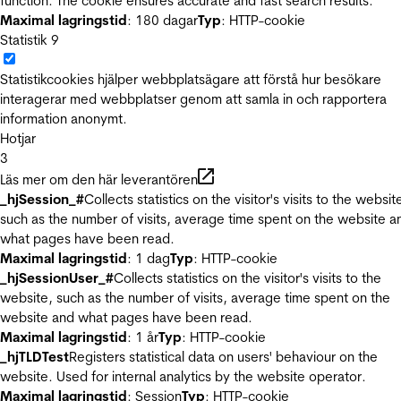
function. The cookie ensures accurate and fast search results.
Maximal lagringstid
: 180 dagar
Typ
: HTTP-cookie
Statistik
9
Statistikcookies hjälper webbplatsägare att förstå hur besökare
interagerar med webbplatser genom att samla in och rapportera
information anonymt.
Hotjar
3
Läs mer om den här leverantören
_hjSession_#
Collects statistics on the visitor's visits to the websit
such as the number of visits, average time spent on the website a
what pages have been read.
Maximal lagringstid
: 1 dag
Typ
: HTTP-cookie
_hjSessionUser_#
Collects statistics on the visitor's visits to the
website, such as the number of visits, average time spent on the
website and what pages have been read.
Maximal lagringstid
: 1 år
Typ
: HTTP-cookie
_hjTLDTest
Registers statistical data on users' behaviour on the
website. Used for internal analytics by the website operator.
Maximal lagringstid
: Session
Typ
: HTTP-cookie