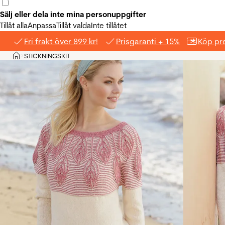
Sälj eller dela inte mina personuppgifter
Tillåt alla
Anpassa
Tillåt valda
Inte tillåtet
Fri frakt över 899 kr!
Prisgaranti + 15%
Köp pre
Hem
STICKNINGSKIT
>