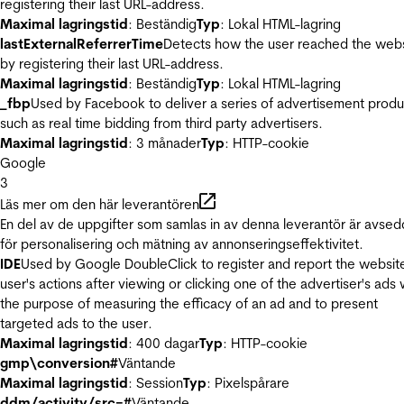
registering their last URL-address.
Maximal lagringstid
: Beständig
Typ
: Lokal HTML-lagring
lastExternalReferrerTime
Detects how the user reached the web
by registering their last URL-address.
Maximal lagringstid
: Beständig
Typ
: Lokal HTML-lagring
_fbp
Used by Facebook to deliver a series of advertisement produ
such as real time bidding from third party advertisers.
Maximal lagringstid
: 3 månader
Typ
: HTTP-cookie
Google
3
Läs mer om den här leverantören
En del av de uppgifter som samlas in av denna leverantör är avse
för personalisering och mätning av annonseringseffektivitet.
IDE
Used by Google DoubleClick to register and report the websit
user's actions after viewing or clicking one of the advertiser's ads 
the purpose of measuring the efficacy of an ad and to present
targeted ads to the user.
Maximal lagringstid
: 400 dagar
Typ
: HTTP-cookie
gmp\conversion#
Väntande
Maximal lagringstid
: Session
Typ
: Pixelspårare
ddm/activity/src=#
Väntande