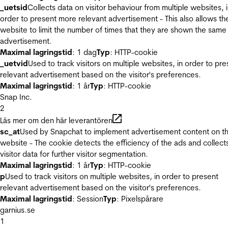
_uetsid
Collects data on visitor behaviour from multiple websites, 
order to present more relevant advertisement - This also allows th
website to limit the number of times that they are shown the same
advertisement.
Maximal lagringstid
: 1 dag
Typ
: HTTP-cookie
_uetvid
Used to track visitors on multiple websites, in order to pre
relevant advertisement based on the visitor's preferences.
Maximal lagringstid
: 1 år
Typ
: HTTP-cookie
Snap Inc.
2
Läs mer om den här leverantören
sc_at
Used by Snapchat to implement advertisement content on t
website - The cookie detects the efficiency of the ads and collect
visitor data for further visitor segmentation.
Maximal lagringstid
: 1 år
Typ
: HTTP-cookie
p
Used to track visitors on multiple websites, in order to present
relevant advertisement based on the visitor's preferences.
Maximal lagringstid
: Session
Typ
: Pixelspårare
garnius.se
1