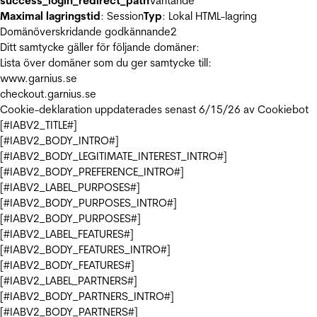
success_login_redirect_path
Väntande
Maximal lagringstid
: Session
Typ
: Lokal HTML-lagring
Domänöverskridande godkännande
2
Ditt samtycke gäller för följande domäner:
Lista över domäner som du ger samtycke till:
www.garnius.se
checkout.garnius.se
Cookie-deklaration uppdaterades senast 6/15/26 av
Cookiebot
[#IABV2_TITLE#]
[#IABV2_BODY_INTRO#]
[#IABV2_BODY_LEGITIMATE_INTEREST_INTRO#]
[#IABV2_BODY_PREFERENCE_INTRO#]
[#IABV2_LABEL_PURPOSES#]
[#IABV2_BODY_PURPOSES_INTRO#]
[#IABV2_BODY_PURPOSES#]
[#IABV2_LABEL_FEATURES#]
[#IABV2_BODY_FEATURES_INTRO#]
[#IABV2_BODY_FEATURES#]
[#IABV2_LABEL_PARTNERS#]
[#IABV2_BODY_PARTNERS_INTRO#]
[#IABV2_BODY_PARTNERS#]