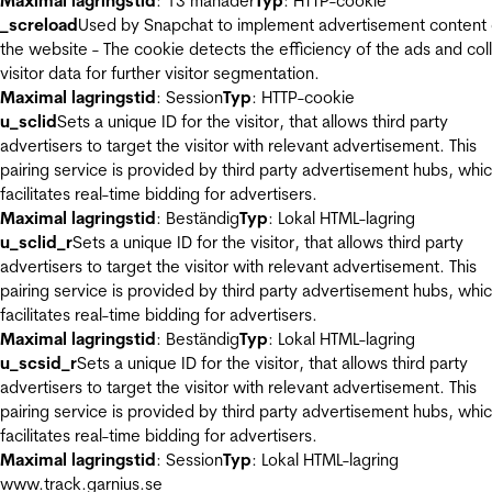
Maximal lagringstid
: 13 månader
Typ
: HTTP-cookie
_screload
Used by Snapchat to implement advertisement content
the website - The cookie detects the efficiency of the ads and col
visitor data for further visitor segmentation.
Maximal lagringstid
: Session
Typ
: HTTP-cookie
u_sclid
Sets a unique ID for the visitor, that allows third party
advertisers to target the visitor with relevant advertisement. This
pairing service is provided by third party advertisement hubs, whi
facilitates real-time bidding for advertisers.
Maximal lagringstid
: Beständig
Typ
: Lokal HTML-lagring
u_sclid_r
Sets a unique ID for the visitor, that allows third party
advertisers to target the visitor with relevant advertisement. This
pairing service is provided by third party advertisement hubs, whi
facilitates real-time bidding for advertisers.
Maximal lagringstid
: Beständig
Typ
: Lokal HTML-lagring
u_scsid_r
Sets a unique ID for the visitor, that allows third party
advertisers to target the visitor with relevant advertisement. This
pairing service is provided by third party advertisement hubs, whi
facilitates real-time bidding for advertisers.
Maximal lagringstid
: Session
Typ
: Lokal HTML-lagring
www.track.garnius.se