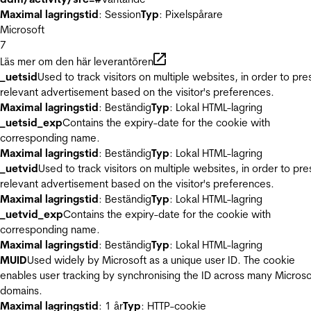
Maximal lagringstid
: Session
Typ
: Pixelspårare
Microsoft
7
Läs mer om den här leverantören
_uetsid
Used to track visitors on multiple websites, in order to pre
relevant advertisement based on the visitor's preferences.
Maximal lagringstid
: Beständig
Typ
: Lokal HTML-lagring
_uetsid_exp
Contains the expiry-date for the cookie with
corresponding name.
Maximal lagringstid
: Beständig
Typ
: Lokal HTML-lagring
_uetvid
Used to track visitors on multiple websites, in order to pre
relevant advertisement based on the visitor's preferences.
Maximal lagringstid
: Beständig
Typ
: Lokal HTML-lagring
_uetvid_exp
Contains the expiry-date for the cookie with
corresponding name.
Maximal lagringstid
: Beständig
Typ
: Lokal HTML-lagring
MUID
Used widely by Microsoft as a unique user ID. The cookie
enables user tracking by synchronising the ID across many Microso
domains.
Maximal lagringstid
: 1 år
Typ
: HTTP-cookie