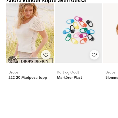
Andra kunder köpte även dessa
Drops
Kort og Godt
Drops
222-20 Mariposa topp
Markörer Plast
Blomm