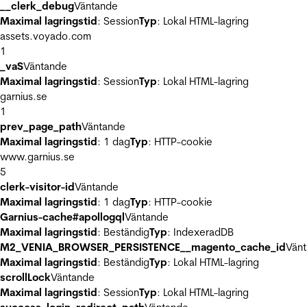
__clerk_debug
Väntande
Maximal lagringstid
: Session
Typ
: Lokal HTML-lagring
assets.voyado.com
1
_vaS
Väntande
Maximal lagringstid
: Session
Typ
: Lokal HTML-lagring
garnius.se
1
prev_page_path
Väntande
Maximal lagringstid
: 1 dag
Typ
: HTTP-cookie
www.garnius.se
5
clerk-visitor-id
Väntande
Maximal lagringstid
: 1 dag
Typ
: HTTP-cookie
Garnius-cache#apollogql
Väntande
Maximal lagringstid
: Beständig
Typ
: IndexeradDB
M2_VENIA_BROWSER_PERSISTENCE__magento_cache_id
Vän
Maximal lagringstid
: Beständig
Typ
: Lokal HTML-lagring
scrollLock
Väntande
Maximal lagringstid
: Session
Typ
: Lokal HTML-lagring