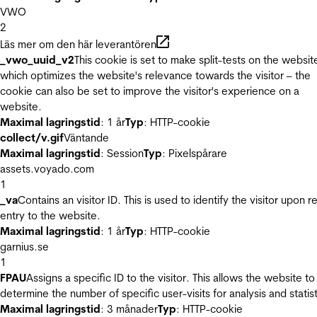
VWO
2
Läs mer om den här leverantören
_vwo_uuid_v2
This cookie is set to make split-tests on the websit
which optimizes the website's relevance towards the visitor – the
cookie can also be set to improve the visitor's experience on a
website.
Maximal lagringstid
: 1 år
Typ
: HTTP-cookie
collect/v.gif
Väntande
Maximal lagringstid
: Session
Typ
: Pixelspårare
assets.voyado.com
1
_va
Contains an visitor ID. This is used to identify the visitor upon r
entry to the website.
Maximal lagringstid
: 1 år
Typ
: HTTP-cookie
garnius.se
1
FPAU
Assigns a specific ID to the visitor. This allows the website to
determine the number of specific user-visits for analysis and statist
Maximal lagringstid
: 3 månader
Typ
: HTTP-cookie