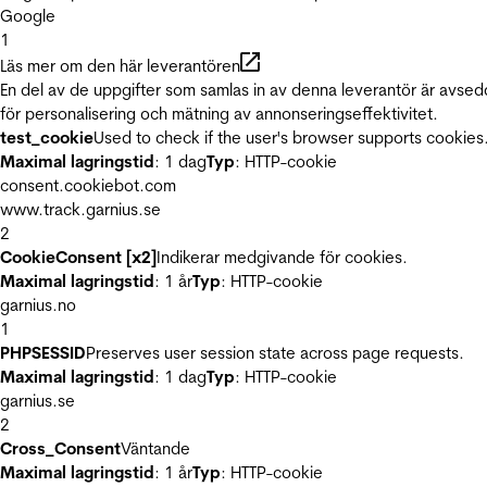
Google
1
Läs mer om den här leverantören
En del av de uppgifter som samlas in av denna leverantör är avse
för personalisering och mätning av annonseringseffektivitet.
test_cookie
Used to check if the user's browser supports cookies
Maximal lagringstid
: 1 dag
Typ
: HTTP-cookie
consent.cookiebot.com
www.track.garnius.se
2
CookieConsent [x2]
Indikerar medgivande för cookies.
Maximal lagringstid
: 1 år
Typ
: HTTP-cookie
garnius.no
1
PHPSESSID
Preserves user session state across page requests.
Maximal lagringstid
: 1 dag
Typ
: HTTP-cookie
garnius.se
2
Cross_Consent
Väntande
Maximal lagringstid
: 1 år
Typ
: HTTP-cookie