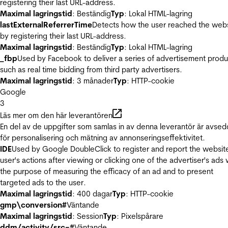
registering their last URL-address.
Maximal lagringstid
: Beständig
Typ
: Lokal HTML-lagring
lastExternalReferrerTime
Detects how the user reached the web
by registering their last URL-address.
Maximal lagringstid
: Beständig
Typ
: Lokal HTML-lagring
_fbp
Used by Facebook to deliver a series of advertisement produ
such as real time bidding from third party advertisers.
Maximal lagringstid
: 3 månader
Typ
: HTTP-cookie
Google
3
Läs mer om den här leverantören
En del av de uppgifter som samlas in av denna leverantör är avse
för personalisering och mätning av annonseringseffektivitet.
IDE
Used by Google DoubleClick to register and report the websit
user's actions after viewing or clicking one of the advertiser's ads 
the purpose of measuring the efficacy of an ad and to present
targeted ads to the user.
Maximal lagringstid
: 400 dagar
Typ
: HTTP-cookie
gmp\conversion#
Väntande
Maximal lagringstid
: Session
Typ
: Pixelspårare
ddm/activity/src=#
Väntande