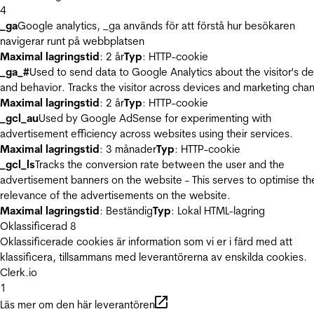
4
_ga
Google analytics, _ga används för att förstå hur besökaren
navigerar runt på webbplatsen
Maximal lagringstid
: 2 år
Typ
: HTTP-cookie
_ga_#
Used to send data to Google Analytics about the visitor's d
and behavior. Tracks the visitor across devices and marketing chan
Maximal lagringstid
: 2 år
Typ
: HTTP-cookie
_gcl_au
Used by Google AdSense for experimenting with
advertisement efficiency across websites using their services.
Maximal lagringstid
: 3 månader
Typ
: HTTP-cookie
_gcl_ls
Tracks the conversion rate between the user and the
advertisement banners on the website - This serves to optimise th
relevance of the advertisements on the website.
Maximal lagringstid
: Beständig
Typ
: Lokal HTML-lagring
Oklassificerad
8
Oklassificerade cookies är information som vi er i färd med att
klassificera, tillsammans med leverantörerna av enskilda cookies.
Clerk.io
1
Läs mer om den här leverantören