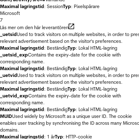
Maximal lagringstid
: Session
Typ
: Pixelspårare
Microsoft
7
Läs mer om den här leverantören
_uetsid
Used to track visitors on multiple websites, in order to pre
relevant advertisement based on the visitor's preferences.
Maximal lagringstid
: Beständig
Typ
: Lokal HTML-lagring
_uetsid_exp
Contains the expiry-date for the cookie with
corresponding name.
Maximal lagringstid
: Beständig
Typ
: Lokal HTML-lagring
_uetvid
Used to track visitors on multiple websites, in order to pre
relevant advertisement based on the visitor's preferences.
Maximal lagringstid
: Beständig
Typ
: Lokal HTML-lagring
_uetvid_exp
Contains the expiry-date for the cookie with
corresponding name.
Maximal lagringstid
: Beständig
Typ
: Lokal HTML-lagring
MUID
Used widely by Microsoft as a unique user ID. The cookie
enables user tracking by synchronising the ID across many Microso
domains.
Maximal lagringstid
: 1 år
Typ
: HTTP-cookie