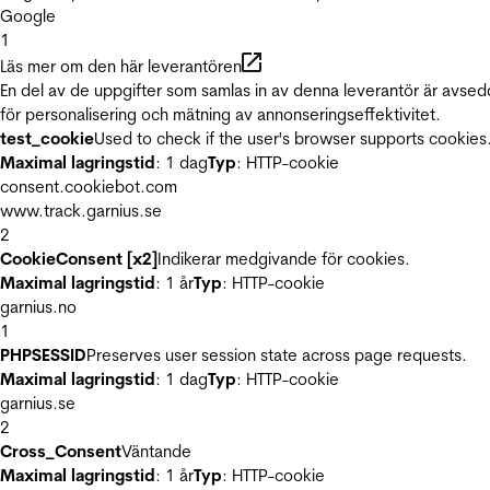
Google
1
Läs mer om den här leverantören
En del av de uppgifter som samlas in av denna leverantör är avse
för personalisering och mätning av annonseringseffektivitet.
test_cookie
Used to check if the user's browser supports cookies
Maximal lagringstid
: 1 dag
Typ
: HTTP-cookie
consent.cookiebot.com
www.track.garnius.se
2
CookieConsent [x2]
Indikerar medgivande för cookies.
Maximal lagringstid
: 1 år
Typ
: HTTP-cookie
garnius.no
1
PHPSESSID
Preserves user session state across page requests.
Maximal lagringstid
: 1 dag
Typ
: HTTP-cookie
garnius.se
2
Cross_Consent
Väntande
Maximal lagringstid
: 1 år
Typ
: HTTP-cookie