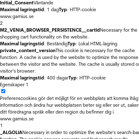
Initial_Consent
Väntande
Maximal lagringstid
: 1 dag
Typ
: HTTP-cookie
www.garnius.se
2
M2_VENIA_BROWSER_PERSISTENCE__cartId
Necessary for the
shopping cart functionality on the website.
Maximal lagringstid
: Beständig
Typ
: Lokal HTML-lagring
private_content_version
This cookie is necessary for the cache
function. A cache is used by the website to optimize the response
between the visitor and the website. The cache is usually stored o
visitor’s browser.
Maximal lagringstid
: 400 dagar
Typ
: HTTP-cookie
Egenskaper
1
Preferenscookies gör det möjligt för en webbplats att komma ihåg
information och ändra hur webbplatsen beter sig eller ser ut, sake
ditt föredragna språk eller den region du befinner dig i.
www.garnius.se
1
_ALGOLIA
Necessary in order to optimize the website's search-ba