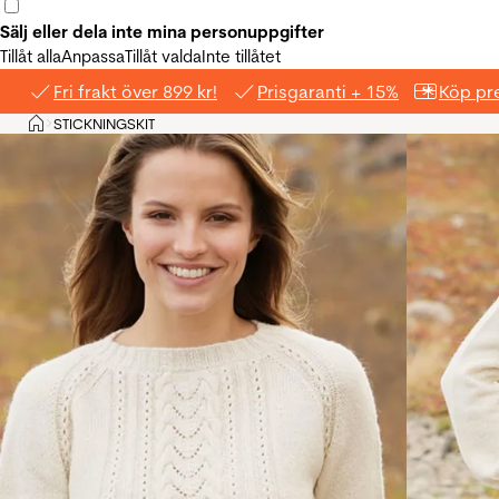
Sälj eller dela inte mina personuppgifter
Tillåt alla
Anpassa
Tillåt valda
Inte tillåtet
Fri frakt över 899 kr!
Prisgaranti + 15%
Köp pre
Hem
STICKNINGSKIT
>