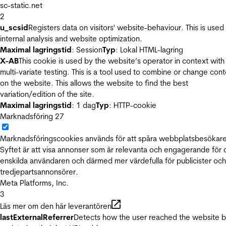
sc-static.net
2
u_scsid
Registers data on visitors' website-behaviour. This is used 
internal analysis and website optimization.
Maximal lagringstid
: Session
Typ
: Lokal HTML-lagring
X-AB
This cookie is used by the website’s operator in context with
multi-variate testing. This is a tool used to combine or change con
on the website. This allows the website to find the best
variation/edition of the site.
Maximal lagringstid
: 1 dag
Typ
: HTTP-cookie
Marknadsföring
27
Marknadsföringscookies används för att spåra webbplatsbesökare
Syftet är att visa annonser som är relevanta och engagerande för
enskilda användaren och därmed mer värdefulla för publicister och
tredjepartsannonsörer.
Meta Platforms, Inc.
3
Läs mer om den här leverantören
lastExternalReferrer
Detects how the user reached the website 