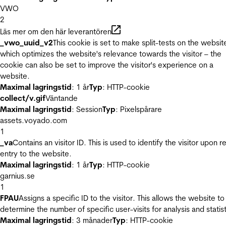
VWO
2
Läs mer om den här leverantören
_vwo_uuid_v2
This cookie is set to make split-tests on the websit
which optimizes the website's relevance towards the visitor – the
cookie can also be set to improve the visitor's experience on a
website.
Maximal lagringstid
: 1 år
Typ
: HTTP-cookie
collect/v.gif
Väntande
Maximal lagringstid
: Session
Typ
: Pixelspårare
assets.voyado.com
1
_va
Contains an visitor ID. This is used to identify the visitor upon r
entry to the website.
Maximal lagringstid
: 1 år
Typ
: HTTP-cookie
garnius.se
1
FPAU
Assigns a specific ID to the visitor. This allows the website to
determine the number of specific user-visits for analysis and statist
Maximal lagringstid
: 3 månader
Typ
: HTTP-cookie