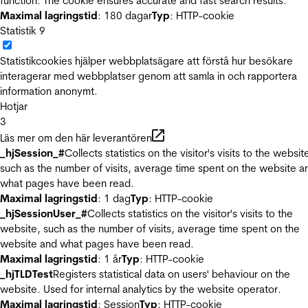
function. The cookie ensures accurate and fast search results.
Maximal lagringstid
: 180 dagar
Typ
: HTTP-cookie
Statistik
9
Statistikcookies hjälper webbplatsägare att förstå hur besökare
interagerar med webbplatser genom att samla in och rapportera
information anonymt.
Hotjar
3
Läs mer om den här leverantören
_hjSession_#
Collects statistics on the visitor's visits to the websit
such as the number of visits, average time spent on the website a
what pages have been read.
Maximal lagringstid
: 1 dag
Typ
: HTTP-cookie
_hjSessionUser_#
Collects statistics on the visitor's visits to the
website, such as the number of visits, average time spent on the
website and what pages have been read.
Maximal lagringstid
: 1 år
Typ
: HTTP-cookie
_hjTLDTest
Registers statistical data on users' behaviour on the
website. Used for internal analytics by the website operator.
Maximal lagringstid
: Session
Typ
: HTTP-cookie