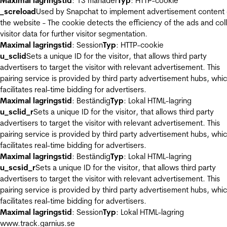
Maximal lagringstid
: 13 månader
Typ
: HTTP-cookie
_screload
Used by Snapchat to implement advertisement content
the website - The cookie detects the efficiency of the ads and col
visitor data for further visitor segmentation.
Maximal lagringstid
: Session
Typ
: HTTP-cookie
u_sclid
Sets a unique ID for the visitor, that allows third party
advertisers to target the visitor with relevant advertisement. This
pairing service is provided by third party advertisement hubs, whi
facilitates real-time bidding for advertisers.
Maximal lagringstid
: Beständig
Typ
: Lokal HTML-lagring
u_sclid_r
Sets a unique ID for the visitor, that allows third party
advertisers to target the visitor with relevant advertisement. This
pairing service is provided by third party advertisement hubs, whi
facilitates real-time bidding for advertisers.
Maximal lagringstid
: Beständig
Typ
: Lokal HTML-lagring
u_scsid_r
Sets a unique ID for the visitor, that allows third party
advertisers to target the visitor with relevant advertisement. This
pairing service is provided by third party advertisement hubs, whi
facilitates real-time bidding for advertisers.
Maximal lagringstid
: Session
Typ
: Lokal HTML-lagring
www.track.garnius.se