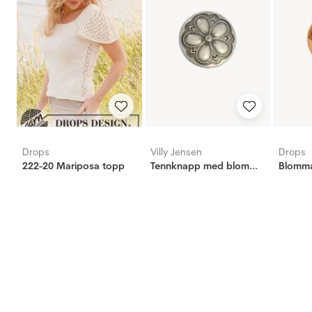
Drops
Villy Jensen
Drops
222-20 Mariposa topp
Tennknapp med blomma, 20mm
Blomm