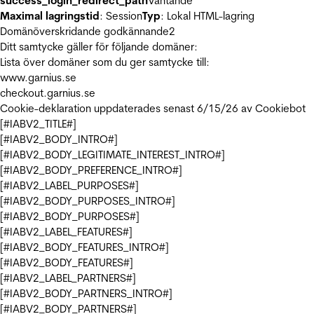
success_login_redirect_path
Väntande
Maximal lagringstid
: Session
Typ
: Lokal HTML-lagring
Domänöverskridande godkännande
2
Ditt samtycke gäller för följande domäner:
Lista över domäner som du ger samtycke till:
www.garnius.se
checkout.garnius.se
Cookie-deklaration uppdaterades senast 6/15/26 av
Cookiebot
[#IABV2_TITLE#]
[#IABV2_BODY_INTRO#]
[#IABV2_BODY_LEGITIMATE_INTEREST_INTRO#]
[#IABV2_BODY_PREFERENCE_INTRO#]
[#IABV2_LABEL_PURPOSES#]
[#IABV2_BODY_PURPOSES_INTRO#]
[#IABV2_BODY_PURPOSES#]
[#IABV2_LABEL_FEATURES#]
[#IABV2_BODY_FEATURES_INTRO#]
[#IABV2_BODY_FEATURES#]
[#IABV2_LABEL_PARTNERS#]
[#IABV2_BODY_PARTNERS_INTRO#]
[#IABV2_BODY_PARTNERS#]