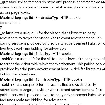
_gtmeec
Used to temporarily store and process ecommerce-relat
interaction data in order to ensure reliable analytics event tracking
across page loads.
Maximal lagringstid
: 3 månader
Typ
: HTTP-cookie
sc-static.net
7
_schn1
Sets a unique ID for the visitor, that allows third party
advertisers to target the visitor with relevant advertisement. This
pairing service is provided by third party advertisement hubs, whi
facilitates real-time bidding for advertisers.
Maximal lagringstid
: 1 dag
Typ
: HTTP-cookie
_scid
Sets a unique ID for the visitor, that allows third party advert
to target the visitor with relevant advertisement. This pairing servic
provided by third party advertisement hubs, which facilitates real-
bidding for advertisers.
Maximal lagringstid
: 13 månader
Typ
: HTTP-cookie
_scid_r
Sets a unique ID for the visitor, that allows third party
advertisers to target the visitor with relevant advertisement. This
pairing service is provided by third party advertisement hubs, whi
facilitates real-time bidding for advertisers.