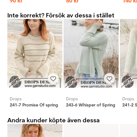
90
kr
80
kr
140
k
Inte korrekt? Försök av dessa i stället
Drops
Drops
Drops
241-7 Promise Of spring
243-6 Whisper of Spring
241-2 
Andra kunder köpte även dessa