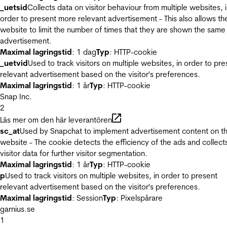
_uetsid
Collects data on visitor behaviour from multiple websites, 
order to present more relevant advertisement - This also allows th
website to limit the number of times that they are shown the same
advertisement.
Maximal lagringstid
: 1 dag
Typ
: HTTP-cookie
_uetvid
Used to track visitors on multiple websites, in order to pre
relevant advertisement based on the visitor's preferences.
Maximal lagringstid
: 1 år
Typ
: HTTP-cookie
Snap Inc.
2
Läs mer om den här leverantören
sc_at
Used by Snapchat to implement advertisement content on t
website - The cookie detects the efficiency of the ads and collect
visitor data for further visitor segmentation.
Maximal lagringstid
: 1 år
Typ
: HTTP-cookie
p
Used to track visitors on multiple websites, in order to present
relevant advertisement based on the visitor's preferences.
Maximal lagringstid
: Session
Typ
: Pixelspårare
garnius.se
1