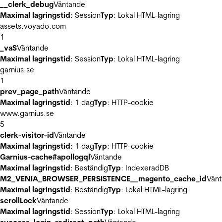
__clerk_debug
Väntande
Maximal lagringstid
: Session
Typ
: Lokal HTML-lagring
assets.voyado.com
1
_vaS
Väntande
Maximal lagringstid
: Session
Typ
: Lokal HTML-lagring
garnius.se
1
prev_page_path
Väntande
Maximal lagringstid
: 1 dag
Typ
: HTTP-cookie
www.garnius.se
5
clerk-visitor-id
Väntande
Maximal lagringstid
: 1 dag
Typ
: HTTP-cookie
Garnius-cache#apollogql
Väntande
Maximal lagringstid
: Beständig
Typ
: IndexeradDB
M2_VENIA_BROWSER_PERSISTENCE__magento_cache_id
Vän
Maximal lagringstid
: Beständig
Typ
: Lokal HTML-lagring
scrollLock
Väntande
Maximal lagringstid
: Session
Typ
: Lokal HTML-lagring