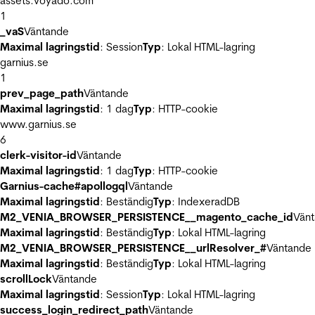
assets.voyado.com
1
_vaS
Väntande
Maximal lagringstid
: Session
Typ
: Lokal HTML-lagring
garnius.se
1
prev_page_path
Väntande
Maximal lagringstid
: 1 dag
Typ
: HTTP-cookie
www.garnius.se
6
clerk-visitor-id
Väntande
Maximal lagringstid
: 1 dag
Typ
: HTTP-cookie
Garnius-cache#apollogql
Väntande
Maximal lagringstid
: Beständig
Typ
: IndexeradDB
M2_VENIA_BROWSER_PERSISTENCE__magento_cache_id
Vän
Maximal lagringstid
: Beständig
Typ
: Lokal HTML-lagring
M2_VENIA_BROWSER_PERSISTENCE__urlResolver_#
Väntande
Maximal lagringstid
: Beständig
Typ
: Lokal HTML-lagring
scrollLock
Väntande
Maximal lagringstid
: Session
Typ
: Lokal HTML-lagring
success_login_redirect_path
Väntande