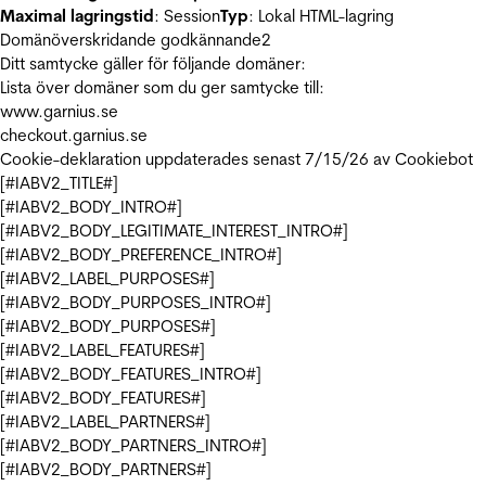
Maximal lagringstid
: Session
Typ
: Lokal HTML-lagring
Domänöverskridande godkännande
2
Ditt samtycke gäller för följande domäner:
Lista över domäner som du ger samtycke till:
www.garnius.se
checkout.garnius.se
Cookie-deklaration uppdaterades senast 7/15/26 av
Cookiebot
[#IABV2_TITLE#]
[#IABV2_BODY_INTRO#]
[#IABV2_BODY_LEGITIMATE_INTEREST_INTRO#]
[#IABV2_BODY_PREFERENCE_INTRO#]
[#IABV2_LABEL_PURPOSES#]
[#IABV2_BODY_PURPOSES_INTRO#]
[#IABV2_BODY_PURPOSES#]
[#IABV2_LABEL_FEATURES#]
[#IABV2_BODY_FEATURES_INTRO#]
[#IABV2_BODY_FEATURES#]
[#IABV2_LABEL_PARTNERS#]
[#IABV2_BODY_PARTNERS_INTRO#]
[#IABV2_BODY_PARTNERS#]