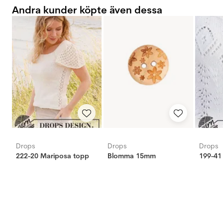
Andra kunder köpte även dessa
Drops
Drops
Drops
222-20 Mariposa topp
Blomma 15mm
199-41 