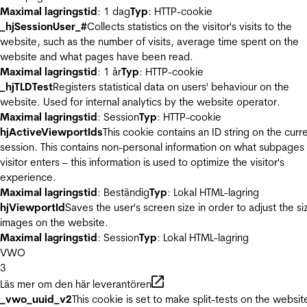
Maximal lagringstid
: 1 dag
Typ
: HTTP-cookie
_hjSessionUser_#
Collects statistics on the visitor's visits to the
website, such as the number of visits, average time spent on the
website and what pages have been read.
Maximal lagringstid
: 1 år
Typ
: HTTP-cookie
_hjTLDTest
Registers statistical data on users' behaviour on the
website. Used for internal analytics by the website operator.
Maximal lagringstid
: Session
Typ
: HTTP-cookie
hjActiveViewportIds
This cookie contains an ID string on the curr
session. This contains non-personal information on what subpages
visitor enters – this information is used to optimize the visitor's
experience.
Maximal lagringstid
: Beständig
Typ
: Lokal HTML-lagring
hjViewportId
Saves the user's screen size in order to adjust the si
images on the website.
Maximal lagringstid
: Session
Typ
: Lokal HTML-lagring
VWO
3
Läs mer om den här leverantören
_vwo_uuid_v2
This cookie is set to make split-tests on the websit