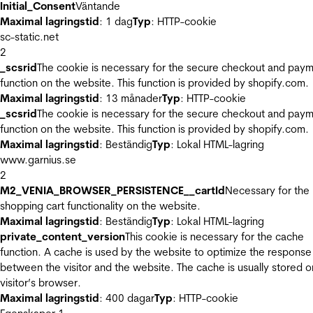
Initial_Consent
Väntande
Maximal lagringstid
: 1 dag
Typ
: HTTP-cookie
sc-static.net
2
_scsrid
The cookie is necessary for the secure checkout and pay
function on the website. This function is provided by shopify.com.
Maximal lagringstid
: 13 månader
Typ
: HTTP-cookie
_scsrid
The cookie is necessary for the secure checkout and pay
function on the website. This function is provided by shopify.com.
Maximal lagringstid
: Beständig
Typ
: Lokal HTML-lagring
www.garnius.se
2
M2_VENIA_BROWSER_PERSISTENCE__cartId
Necessary for the
shopping cart functionality on the website.
Maximal lagringstid
: Beständig
Typ
: Lokal HTML-lagring
private_content_version
This cookie is necessary for the cache
function. A cache is used by the website to optimize the response
between the visitor and the website. The cache is usually stored o
visitor’s browser.
Maximal lagringstid
: 400 dagar
Typ
: HTTP-cookie