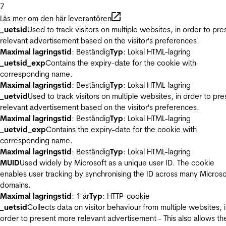
7
Läs mer om den här leverantören
_uetsid
Used to track visitors on multiple websites, in order to pre
relevant advertisement based on the visitor's preferences.
Maximal lagringstid
: Beständig
Typ
: Lokal HTML-lagring
_uetsid_exp
Contains the expiry-date for the cookie with
corresponding name.
Maximal lagringstid
: Beständig
Typ
: Lokal HTML-lagring
_uetvid
Used to track visitors on multiple websites, in order to pre
relevant advertisement based on the visitor's preferences.
Maximal lagringstid
: Beständig
Typ
: Lokal HTML-lagring
_uetvid_exp
Contains the expiry-date for the cookie with
corresponding name.
Maximal lagringstid
: Beständig
Typ
: Lokal HTML-lagring
MUID
Used widely by Microsoft as a unique user ID. The cookie
enables user tracking by synchronising the ID across many Microso
domains.
Maximal lagringstid
: 1 år
Typ
: HTTP-cookie
_uetsid
Collects data on visitor behaviour from multiple websites, 
order to present more relevant advertisement - This also allows th