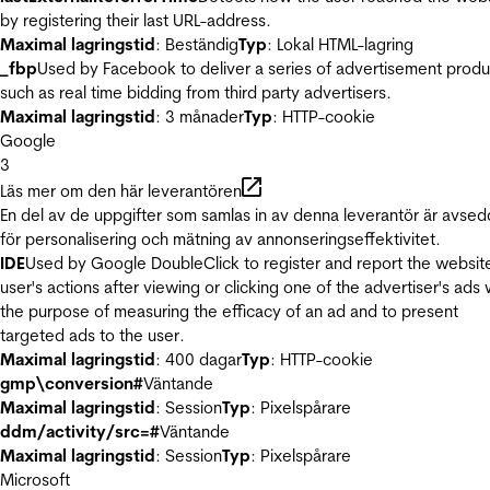
by registering their last URL-address.
Maximal lagringstid
: Beständig
Typ
: Lokal HTML-lagring
_fbp
Used by Facebook to deliver a series of advertisement produ
such as real time bidding from third party advertisers.
Maximal lagringstid
: 3 månader
Typ
: HTTP-cookie
Google
3
Läs mer om den här leverantören
En del av de uppgifter som samlas in av denna leverantör är avse
för personalisering och mätning av annonseringseffektivitet.
IDE
Used by Google DoubleClick to register and report the websit
user's actions after viewing or clicking one of the advertiser's ads 
the purpose of measuring the efficacy of an ad and to present
targeted ads to the user.
Maximal lagringstid
: 400 dagar
Typ
: HTTP-cookie
gmp\conversion#
Väntande
Maximal lagringstid
: Session
Typ
: Pixelspårare
ddm/activity/src=#
Väntande
Maximal lagringstid
: Session
Typ
: Pixelspårare
Microsoft