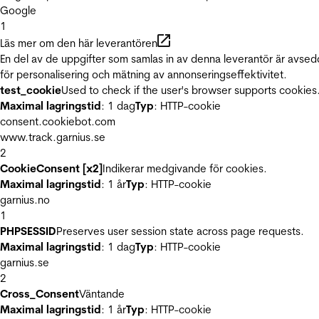
Google
1
Läs mer om den här leverantören
En del av de uppgifter som samlas in av denna leverantör är avse
för personalisering och mätning av annonseringseffektivitet.
test_cookie
Used to check if the user's browser supports cookies
Maximal lagringstid
: 1 dag
Typ
: HTTP-cookie
consent.cookiebot.com
www.track.garnius.se
2
CookieConsent [x2]
Indikerar medgivande för cookies.
Maximal lagringstid
: 1 år
Typ
: HTTP-cookie
garnius.no
1
PHPSESSID
Preserves user session state across page requests.
Maximal lagringstid
: 1 dag
Typ
: HTTP-cookie
garnius.se
2
Cross_Consent
Väntande
Maximal lagringstid
: 1 år
Typ
: HTTP-cookie