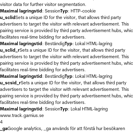
visitor data for further visitor segmentation.
Maximal lagringstid
: Session
Typ
: HTTP-cookie
u_sclid
Sets a unique ID for the visitor, that allows third party
advertisers to target the visitor with relevant advertisement. This
pairing service is provided by third party advertisement hubs, whi
facilitates real-time bidding for advertisers.
Maximal lagringstid
: Beständig
Typ
: Lokal HTML-lagring
u_sclid_r
Sets a unique ID for the visitor, that allows third party
advertisers to target the visitor with relevant advertisement. This
pairing service is provided by third party advertisement hubs, whi
facilitates real-time bidding for advertisers.
Maximal lagringstid
: Beständig
Typ
: Lokal HTML-lagring
u_scsid_r
Sets a unique ID for the visitor, that allows third party
advertisers to target the visitor with relevant advertisement. This
pairing service is provided by third party advertisement hubs, whi
facilitates real-time bidding for advertisers.
Maximal lagringstid
: Session
Typ
: Lokal HTML-lagring
www.track.garnius.se
4
_ga
Google analytics, _ga används för att förstå hur besökaren