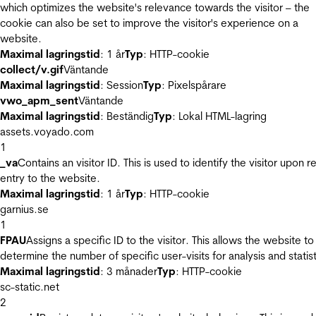
which optimizes the website's relevance towards the visitor – the
cookie can also be set to improve the visitor's experience on a
website.
Maximal lagringstid
: 1 år
Typ
: HTTP-cookie
collect/v.gif
Väntande
Maximal lagringstid
: Session
Typ
: Pixelspårare
vwo_apm_sent
Väntande
Maximal lagringstid
: Beständig
Typ
: Lokal HTML-lagring
assets.voyado.com
1
_va
Contains an visitor ID. This is used to identify the visitor upon r
entry to the website.
Maximal lagringstid
: 1 år
Typ
: HTTP-cookie
garnius.se
1
FPAU
Assigns a specific ID to the visitor. This allows the website to
determine the number of specific user-visits for analysis and statist
Maximal lagringstid
: 3 månader
Typ
: HTTP-cookie
sc-static.net
2