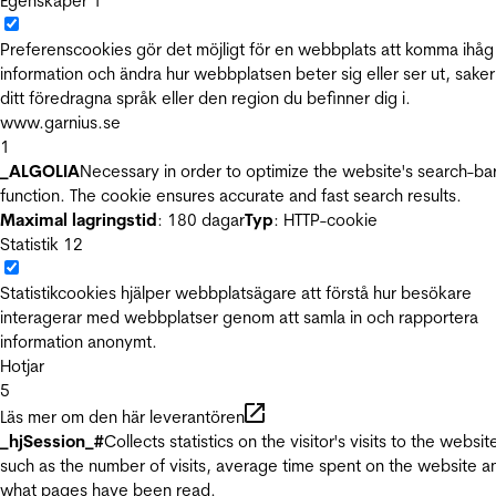
Egenskaper
1
Preferenscookies gör det möjligt för en webbplats att komma ihåg
information och ändra hur webbplatsen beter sig eller ser ut, sake
ditt föredragna språk eller den region du befinner dig i.
www.garnius.se
1
_ALGOLIA
Necessary in order to optimize the website's search-ba
function. The cookie ensures accurate and fast search results.
Maximal lagringstid
: 180 dagar
Typ
: HTTP-cookie
Statistik
12
Statistikcookies hjälper webbplatsägare att förstå hur besökare
interagerar med webbplatser genom att samla in och rapportera
information anonymt.
Hotjar
5
Läs mer om den här leverantören
_hjSession_#
Collects statistics on the visitor's visits to the websit
such as the number of visits, average time spent on the website a
what pages have been read.