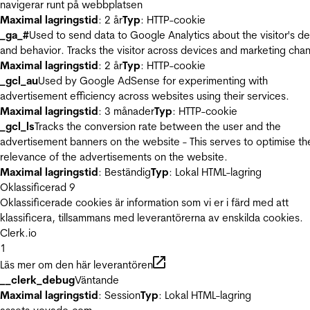
navigerar runt på webbplatsen
Maximal lagringstid
: 2 år
Typ
: HTTP-cookie
_ga_#
Used to send data to Google Analytics about the visitor's d
and behavior. Tracks the visitor across devices and marketing chan
Maximal lagringstid
: 2 år
Typ
: HTTP-cookie
_gcl_au
Used by Google AdSense for experimenting with
advertisement efficiency across websites using their services.
Maximal lagringstid
: 3 månader
Typ
: HTTP-cookie
_gcl_ls
Tracks the conversion rate between the user and the
advertisement banners on the website - This serves to optimise th
relevance of the advertisements on the website.
Maximal lagringstid
: Beständig
Typ
: Lokal HTML-lagring
Oklassificerad
9
Oklassificerade cookies är information som vi er i färd med att
klassificera, tillsammans med leverantörerna av enskilda cookies.
Clerk.io
1
Läs mer om den här leverantören
__clerk_debug
Väntande
Maximal lagringstid
: Session
Typ
: Lokal HTML-lagring