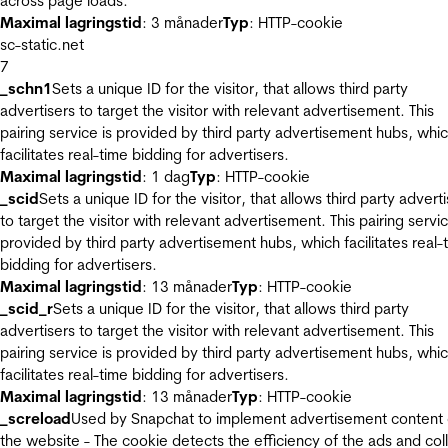
across page loads.
Maximal lagringstid
: 3 månader
Typ
: HTTP-cookie
sc-static.net
7
_schn1
Sets a unique ID for the visitor, that allows third party
advertisers to target the visitor with relevant advertisement. This
pairing service is provided by third party advertisement hubs, whi
facilitates real-time bidding for advertisers.
Maximal lagringstid
: 1 dag
Typ
: HTTP-cookie
_scid
Sets a unique ID for the visitor, that allows third party advert
to target the visitor with relevant advertisement. This pairing servic
provided by third party advertisement hubs, which facilitates real-
bidding for advertisers.
Maximal lagringstid
: 13 månader
Typ
: HTTP-cookie
_scid_r
Sets a unique ID for the visitor, that allows third party
advertisers to target the visitor with relevant advertisement. This
pairing service is provided by third party advertisement hubs, whi
facilitates real-time bidding for advertisers.
Maximal lagringstid
: 13 månader
Typ
: HTTP-cookie
_screload
Used by Snapchat to implement advertisement content
the website - The cookie detects the efficiency of the ads and col