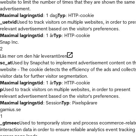
website to limit the number of times that they are shown the same
advertisement.
Maximal lagringstid
: 1 dag
Typ
: HTTP-cookie
_uetvid
Used to track visitors on multiple websites, in order to pre
relevant advertisement based on the visitor's preferences.
Maximal lagringstid
: 1 år
Typ
: HTTP-cookie
Snap Inc.
2
Läs mer om den här leverantören
sc_at
Used by Snapchat to implement advertisement content on t
website - The cookie detects the efficiency of the ads and collect
visitor data for further visitor segmentation.
Maximal lagringstid
: 1 år
Typ
: HTTP-cookie
p
Used to track visitors on multiple websites, in order to present
relevant advertisement based on the visitor's preferences.
Maximal lagringstid
: Session
Typ
: Pixelspårare
garnius.se
1
_gtmeec
Used to temporarily store and process ecommerce-relat
interaction data in order to ensure reliable analytics event tracking