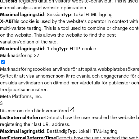
u_scsid
Registers data on visitors' website-behaviour. This is used 
internal analysis and website optimization.
Maximal lagringstid
: Session
Typ
: Lokal HTML-lagring
X-AB
This cookie is used by the website’s operator in context with
multi-variate testing. This is a tool used to combine or change con
on the website. This allows the website to find the best
variation/edition of the site.
Maximal lagringstid
: 1 dag
Typ
: HTTP-cookie
Marknadsföring
27
Marknadsföringscookies används för att spåra webbplatsbesökare
Syftet är att visa annonser som är relevanta och engagerande för
enskilda användaren och därmed mer värdefulla för publicister och
tredjepartsannonsörer.
Meta Platforms, Inc.
3
Läs mer om den här leverantören
lastExternalReferrer
Detects how the user reached the website 
registering their last URL-address.
Maximal lagringstid
: Beständig
Typ
: Lokal HTML-lagring
lastExternalReferrerTime
Detects how the user reached the web