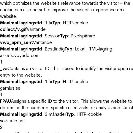
which optimizes the website's relevance towards the visitor – the
cookie can also be set to improve the visitor's experience on a
website.
Maximal lagringstid
: 1 år
Typ
: HTTP-cookie
collect/v.gif
Väntande
Maximal lagringstid
: Session
Typ
: Pixelspårare
vwo_apm_sent
Väntande
Maximal lagringstid
: Beständig
Typ
: Lokal HTML-lagring
assets.voyado.com
1
_va
Contains an visitor ID. This is used to identify the visitor upon r
entry to the website.
Maximal lagringstid
: 1 år
Typ
: HTTP-cookie
garnius.se
1
FPAU
Assigns a specific ID to the visitor. This allows the website to
determine the number of specific user-visits for analysis and statist
Maximal lagringstid
: 3 månader
Typ
: HTTP-cookie
sc-static.net
2