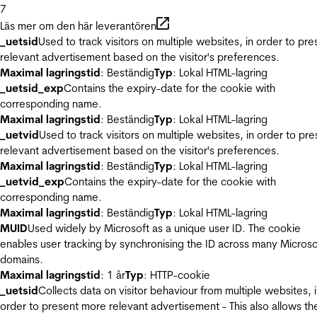
7
Läs mer om den här leverantören
_uetsid
Used to track visitors on multiple websites, in order to pre
relevant advertisement based on the visitor's preferences.
Maximal lagringstid
: Beständig
Typ
: Lokal HTML-lagring
_uetsid_exp
Contains the expiry-date for the cookie with
corresponding name.
Maximal lagringstid
: Beständig
Typ
: Lokal HTML-lagring
_uetvid
Used to track visitors on multiple websites, in order to pre
relevant advertisement based on the visitor's preferences.
Maximal lagringstid
: Beständig
Typ
: Lokal HTML-lagring
_uetvid_exp
Contains the expiry-date for the cookie with
corresponding name.
Maximal lagringstid
: Beständig
Typ
: Lokal HTML-lagring
MUID
Used widely by Microsoft as a unique user ID. The cookie
enables user tracking by synchronising the ID across many Microso
domains.
Maximal lagringstid
: 1 år
Typ
: HTTP-cookie
_uetsid
Collects data on visitor behaviour from multiple websites, 
order to present more relevant advertisement - This also allows th