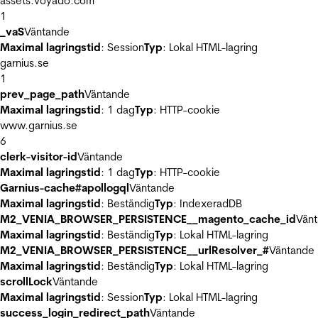
assets.voyado.com
1
_vaS
Väntande
Maximal lagringstid
: Session
Typ
: Lokal HTML-lagring
garnius.se
1
prev_page_path
Väntande
Maximal lagringstid
: 1 dag
Typ
: HTTP-cookie
www.garnius.se
6
clerk-visitor-id
Väntande
Maximal lagringstid
: 1 dag
Typ
: HTTP-cookie
Garnius-cache#apollogql
Väntande
Maximal lagringstid
: Beständig
Typ
: IndexeradDB
M2_VENIA_BROWSER_PERSISTENCE__magento_cache_id
Vän
Maximal lagringstid
: Beständig
Typ
: Lokal HTML-lagring
M2_VENIA_BROWSER_PERSISTENCE__urlResolver_#
Väntande
Maximal lagringstid
: Beständig
Typ
: Lokal HTML-lagring
scrollLock
Väntande
Maximal lagringstid
: Session
Typ
: Lokal HTML-lagring
success_login_redirect_path
Väntande