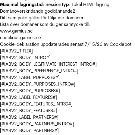
Maximal lagringstid
: Session
Typ
: Lokal HTML-lagring
Domänöverskridande godkännande
2
Ditt samtycke gäller för följande domäner:
Lista över domäner som du ger samtycke till:
www.garnius.se
checkout.garnius.se
Cookie-deklaration uppdaterades senast 7/15/26 av
Cookiebot
[#IABV2_TITLE#]
[#IABV2_BODY_INTRO#]
[#IABV2_BODY_LEGITIMATE_INTEREST_INTRO#]
[#IABV2_BODY_PREFERENCE_INTRO#]
[#IABV2_LABEL_PURPOSES#]
[#IABV2_BODY_PURPOSES_INTRO#]
[#IABV2_BODY_PURPOSES#]
[#IABV2_LABEL_FEATURES#]
[#IABV2_BODY_FEATURES_INTRO#]
[#IABV2_BODY_FEATURES#]
[#IABV2_LABEL_PARTNERS#]
[#IABV2_BODY_PARTNERS_INTRO#]
[#IABV2_BODY_PARTNERS#]