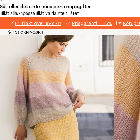
Sälj eller dela inte mina personuppgifter
Tillåt alla
Anpassa
Tillåt valda
Inte tillåtet
Fri frakt över 899 kr!
Prisgaranti + 15%
Köp pre
Hem
STICKNINGSKIT
>