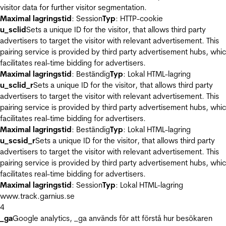
visitor data for further visitor segmentation.
Maximal lagringstid
: Session
Typ
: HTTP-cookie
u_sclid
Sets a unique ID for the visitor, that allows third party
advertisers to target the visitor with relevant advertisement. This
pairing service is provided by third party advertisement hubs, whi
facilitates real-time bidding for advertisers.
Maximal lagringstid
: Beständig
Typ
: Lokal HTML-lagring
u_sclid_r
Sets a unique ID for the visitor, that allows third party
advertisers to target the visitor with relevant advertisement. This
pairing service is provided by third party advertisement hubs, whi
facilitates real-time bidding for advertisers.
Maximal lagringstid
: Beständig
Typ
: Lokal HTML-lagring
u_scsid_r
Sets a unique ID for the visitor, that allows third party
advertisers to target the visitor with relevant advertisement. This
pairing service is provided by third party advertisement hubs, whi
facilitates real-time bidding for advertisers.
Maximal lagringstid
: Session
Typ
: Lokal HTML-lagring
www.track.garnius.se
4
_ga
Google analytics, _ga används för att förstå hur besökaren