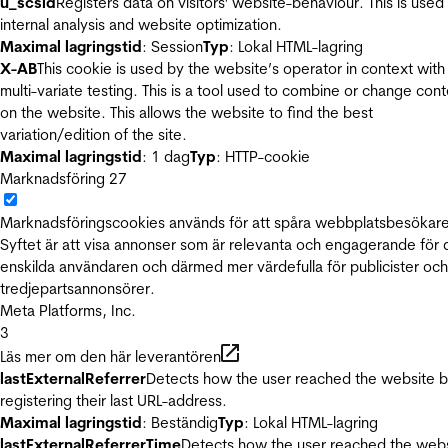
u_scsid
Registers data on visitors' website-behaviour. This is used 
internal analysis and website optimization.
Maximal lagringstid
: Session
Typ
: Lokal HTML-lagring
X-AB
This cookie is used by the website’s operator in context with
multi-variate testing. This is a tool used to combine or change con
on the website. This allows the website to find the best
variation/edition of the site.
Maximal lagringstid
: 1 dag
Typ
: HTTP-cookie
Marknadsföring
27
Marknadsföringscookies används för att spåra webbplatsbesökare
Syftet är att visa annonser som är relevanta och engagerande för
enskilda användaren och därmed mer värdefulla för publicister och
tredjepartsannonsörer.
Meta Platforms, Inc.
3
Läs mer om den här leverantören
lastExternalReferrer
Detects how the user reached the website 
registering their last URL-address.
Maximal lagringstid
: Beständig
Typ
: Lokal HTML-lagring
lastExternalReferrerTime
Detects how the user reached the web