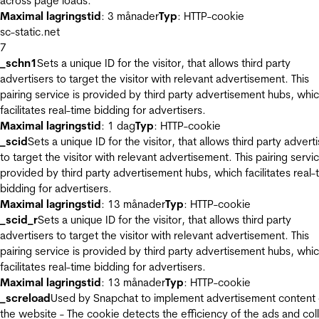
across page loads.
Maximal lagringstid
: 3 månader
Typ
: HTTP-cookie
sc-static.net
7
_schn1
Sets a unique ID for the visitor, that allows third party
advertisers to target the visitor with relevant advertisement. This
pairing service is provided by third party advertisement hubs, whi
facilitates real-time bidding for advertisers.
Maximal lagringstid
: 1 dag
Typ
: HTTP-cookie
_scid
Sets a unique ID for the visitor, that allows third party advert
to target the visitor with relevant advertisement. This pairing servic
provided by third party advertisement hubs, which facilitates real-
bidding for advertisers.
Maximal lagringstid
: 13 månader
Typ
: HTTP-cookie
_scid_r
Sets a unique ID for the visitor, that allows third party
advertisers to target the visitor with relevant advertisement. This
pairing service is provided by third party advertisement hubs, whi
facilitates real-time bidding for advertisers.
Maximal lagringstid
: 13 månader
Typ
: HTTP-cookie
_screload
Used by Snapchat to implement advertisement content
the website - The cookie detects the efficiency of the ads and col