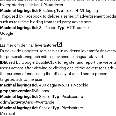
by registering their last URL-address.
Maximal lagringstid
: Beständig
Typ
: Lokal HTML-lagring
_fbp
Used by Facebook to deliver a series of advertisement produ
such as real time bidding from third party advertisers.
Maximal lagringstid
: 3 månader
Typ
: HTTP-cookie
Google
3
Läs mer om den här leverantören
En del av de uppgifter som samlas in av denna leverantör är avse
för personalisering och mätning av annonseringseffektivitet.
IDE
Used by Google DoubleClick to register and report the websit
user's actions after viewing or clicking one of the advertiser's ads 
the purpose of measuring the efficacy of an ad and to present
targeted ads to the user.
Maximal lagringstid
: 400 dagar
Typ
: HTTP-cookie
gmp\conversion#
Väntande
Maximal lagringstid
: Session
Typ
: Pixelspårare
ddm/activity/src=#
Väntande
Maximal lagringstid
: Session
Typ
: Pixelspårare
Microsoft