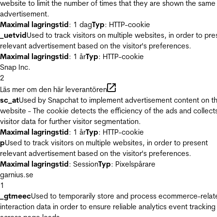
website to limit the number of times that they are shown the same
advertisement.
Maximal lagringstid
: 1 dag
Typ
: HTTP-cookie
_uetvid
Used to track visitors on multiple websites, in order to pre
relevant advertisement based on the visitor's preferences.
Maximal lagringstid
: 1 år
Typ
: HTTP-cookie
Snap Inc.
2
Läs mer om den här leverantören
sc_at
Used by Snapchat to implement advertisement content on t
website - The cookie detects the efficiency of the ads and collect
visitor data for further visitor segmentation.
Maximal lagringstid
: 1 år
Typ
: HTTP-cookie
p
Used to track visitors on multiple websites, in order to present
relevant advertisement based on the visitor's preferences.
Maximal lagringstid
: Session
Typ
: Pixelspårare
garnius.se
1
_gtmeec
Used to temporarily store and process ecommerce-relat
interaction data in order to ensure reliable analytics event tracking