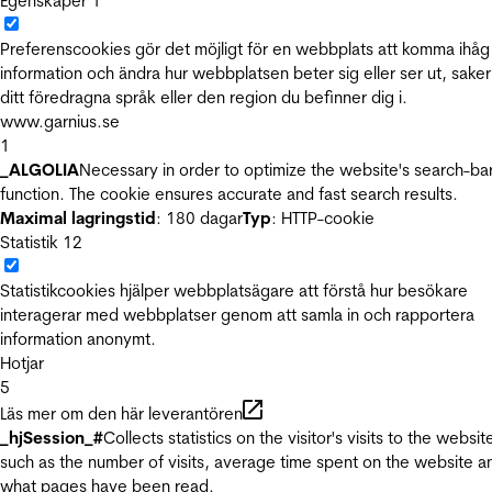
Egenskaper
1
Preferenscookies gör det möjligt för en webbplats att komma ihåg
information och ändra hur webbplatsen beter sig eller ser ut, sake
ditt föredragna språk eller den region du befinner dig i.
www.garnius.se
1
_ALGOLIA
Necessary in order to optimize the website's search-ba
function. The cookie ensures accurate and fast search results.
Maximal lagringstid
: 180 dagar
Typ
: HTTP-cookie
Statistik
12
Statistikcookies hjälper webbplatsägare att förstå hur besökare
interagerar med webbplatser genom att samla in och rapportera
information anonymt.
Hotjar
5
Läs mer om den här leverantören
_hjSession_#
Collects statistics on the visitor's visits to the websit
such as the number of visits, average time spent on the website a
what pages have been read.