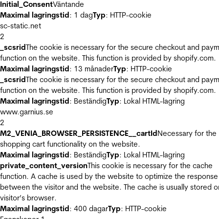
Initial_Consent
Väntande
Maximal lagringstid
: 1 dag
Typ
: HTTP-cookie
sc-static.net
2
_scsrid
The cookie is necessary for the secure checkout and pay
function on the website. This function is provided by shopify.com.
Maximal lagringstid
: 13 månader
Typ
: HTTP-cookie
_scsrid
The cookie is necessary for the secure checkout and pay
function on the website. This function is provided by shopify.com.
Maximal lagringstid
: Beständig
Typ
: Lokal HTML-lagring
www.garnius.se
2
M2_VENIA_BROWSER_PERSISTENCE__cartId
Necessary for the
shopping cart functionality on the website.
Maximal lagringstid
: Beständig
Typ
: Lokal HTML-lagring
private_content_version
This cookie is necessary for the cache
function. A cache is used by the website to optimize the response
between the visitor and the website. The cache is usually stored o
visitor’s browser.
Maximal lagringstid
: 400 dagar
Typ
: HTTP-cookie