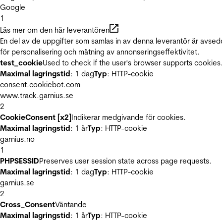
Google
1
Läs mer om den här leverantören
En del av de uppgifter som samlas in av denna leverantör är avse
för personalisering och mätning av annonseringseffektivitet.
test_cookie
Used to check if the user's browser supports cookies
Maximal lagringstid
: 1 dag
Typ
: HTTP-cookie
consent.cookiebot.com
www.track.garnius.se
2
CookieConsent [x2]
Indikerar medgivande för cookies.
Maximal lagringstid
: 1 år
Typ
: HTTP-cookie
garnius.no
1
PHPSESSID
Preserves user session state across page requests.
Maximal lagringstid
: 1 dag
Typ
: HTTP-cookie
garnius.se
2
Cross_Consent
Väntande
Maximal lagringstid
: 1 år
Typ
: HTTP-cookie