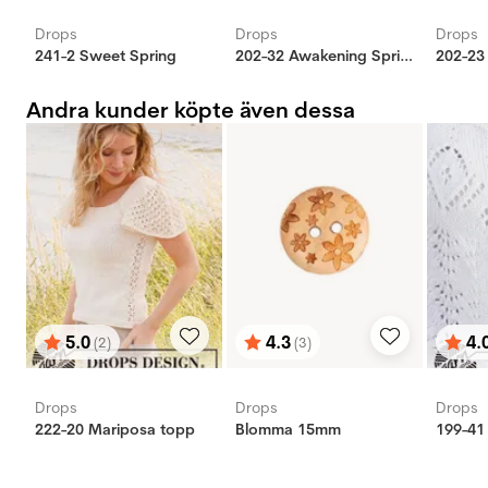
Drops
Drops
Drops
241-2 Sweet Spring
202-32 Awakening Spring tröja
Andra kunder köpte även dessa
5.0
4.3
4.
(2)
(3)
Betyg:
utav 5 stjärnor
Betyg:
utav 5 stjärnor
Bety
utav 
Drops
Drops
Drops
222-20 Mariposa topp
Blomma 15mm
199-41 