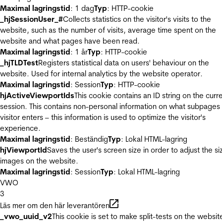
Maximal lagringstid
: 1 dag
Typ
: HTTP-cookie
_hjSessionUser_#
Collects statistics on the visitor's visits to the
website, such as the number of visits, average time spent on the
website and what pages have been read.
Maximal lagringstid
: 1 år
Typ
: HTTP-cookie
_hjTLDTest
Registers statistical data on users' behaviour on the
website. Used for internal analytics by the website operator.
Maximal lagringstid
: Session
Typ
: HTTP-cookie
hjActiveViewportIds
This cookie contains an ID string on the curr
session. This contains non-personal information on what subpages
visitor enters – this information is used to optimize the visitor's
experience.
Maximal lagringstid
: Beständig
Typ
: Lokal HTML-lagring
hjViewportId
Saves the user's screen size in order to adjust the si
images on the website.
Maximal lagringstid
: Session
Typ
: Lokal HTML-lagring
VWO
3
Läs mer om den här leverantören
_vwo_uuid_v2
This cookie is set to make split-tests on the websit