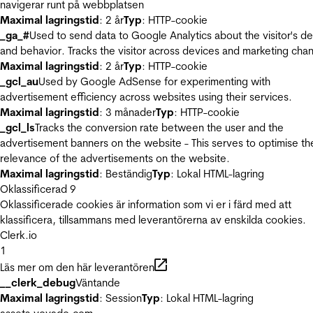
navigerar runt på webbplatsen
Maximal lagringstid
: 2 år
Typ
: HTTP-cookie
_ga_#
Used to send data to Google Analytics about the visitor's d
and behavior. Tracks the visitor across devices and marketing chan
Maximal lagringstid
: 2 år
Typ
: HTTP-cookie
_gcl_au
Used by Google AdSense for experimenting with
advertisement efficiency across websites using their services.
Maximal lagringstid
: 3 månader
Typ
: HTTP-cookie
_gcl_ls
Tracks the conversion rate between the user and the
advertisement banners on the website - This serves to optimise th
relevance of the advertisements on the website.
Maximal lagringstid
: Beständig
Typ
: Lokal HTML-lagring
Oklassificerad
9
Oklassificerade cookies är information som vi er i färd med att
klassificera, tillsammans med leverantörerna av enskilda cookies.
Clerk.io
1
Läs mer om den här leverantören
__clerk_debug
Väntande
Maximal lagringstid
: Session
Typ
: Lokal HTML-lagring