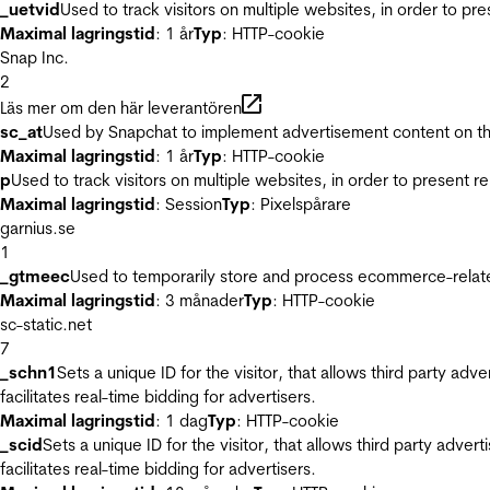
_uetvid
Used to track visitors on multiple websites, in order to pr
Maximal lagringstid
: 1 år
Typ
: HTTP-cookie
Snap Inc.
2
Läs mer om den här leverantören
sc_at
Used by Snapchat to implement advertisement content on the w
Maximal lagringstid
: 1 år
Typ
: HTTP-cookie
p
Used to track visitors on multiple websites, in order to present 
Maximal lagringstid
: Session
Typ
: Pixelspårare
garnius.se
1
_gtmeec
Used to temporarily store and process ecommerce-related 
Maximal lagringstid
: 3 månader
Typ
: HTTP-cookie
sc-static.net
7
_schn1
Sets a unique ID for the visitor, that allows third party adv
facilitates real-time bidding for advertisers.
Maximal lagringstid
: 1 dag
Typ
: HTTP-cookie
_scid
Sets a unique ID for the visitor, that allows third party adver
facilitates real-time bidding for advertisers.