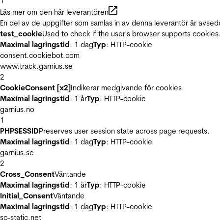
1
Läs mer om den här leverantören
En del av de uppgifter som samlas in av denna leverantör är avsed
test_cookie
Used to check if the user's browser supports cookies
Maximal lagringstid
: 1 dag
Typ
: HTTP-cookie
consent.cookiebot.com
www.track.garnius.se
2
CookieConsent [x2]
Indikerar medgivande för cookies.
Maximal lagringstid
: 1 år
Typ
: HTTP-cookie
garnius.no
1
PHPSESSID
Preserves user session state across page requests.
Maximal lagringstid
: 1 dag
Typ
: HTTP-cookie
garnius.se
2
Cross_Consent
Väntande
Maximal lagringstid
: 1 år
Typ
: HTTP-cookie
Initial_Consent
Väntande
Maximal lagringstid
: 1 dag
Typ
: HTTP-cookie
sc-static.net