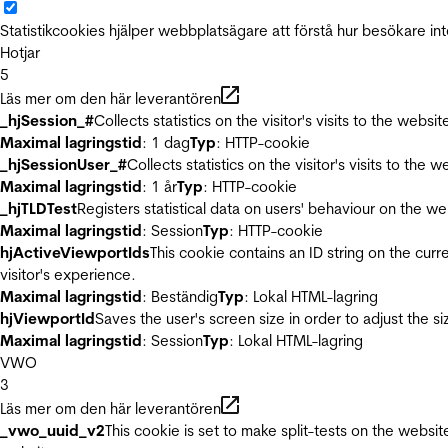
Statistikcookies hjälper webbplatsägare att förstå hur besökare 
Hotjar
5
Läs mer om den här leverantören
_hjSession_#
Collects statistics on the visitor's visits to the we
Maximal lagringstid
: 1 dag
Typ
: HTTP-cookie
_hjSessionUser_#
Collects statistics on the visitor's visits to t
Maximal lagringstid
: 1 år
Typ
: HTTP-cookie
_hjTLDTest
Registers statistical data on users' behaviour on the we
Maximal lagringstid
: Session
Typ
: HTTP-cookie
hjActiveViewportIds
This cookie contains an ID string on the curr
visitor's experience.
Maximal lagringstid
: Beständig
Typ
: Lokal HTML-lagring
hjViewportId
Saves the user's screen size in order to adjust the s
Maximal lagringstid
: Session
Typ
: Lokal HTML-lagring
VWO
3
Läs mer om den här leverantören
_vwo_uuid_v2
This cookie is set to make split-tests on the websi