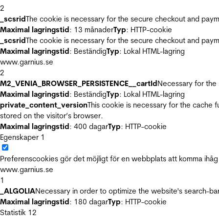
2
_scsrid
The cookie is necessary for the secure checkout and payme
Maximal lagringstid
: 13 månader
Typ
: HTTP-cookie
_scsrid
The cookie is necessary for the secure checkout and payme
Maximal lagringstid
: Beständig
Typ
: Lokal HTML-lagring
www.garnius.se
2
M2_VENIA_BROWSER_PERSISTENCE__cartId
Necessary for the 
Maximal lagringstid
: Beständig
Typ
: Lokal HTML-lagring
private_content_version
This cookie is necessary for the cache 
stored on the visitor’s browser.
Maximal lagringstid
: 400 dagar
Typ
: HTTP-cookie
Egenskaper
1
Preferenscookies gör det möjligt för en webbplats att komma ihåg i
www.garnius.se
1
_ALGOLIA
Necessary in order to optimize the website's search-bar
Maximal lagringstid
: 180 dagar
Typ
: HTTP-cookie
Statistik
12