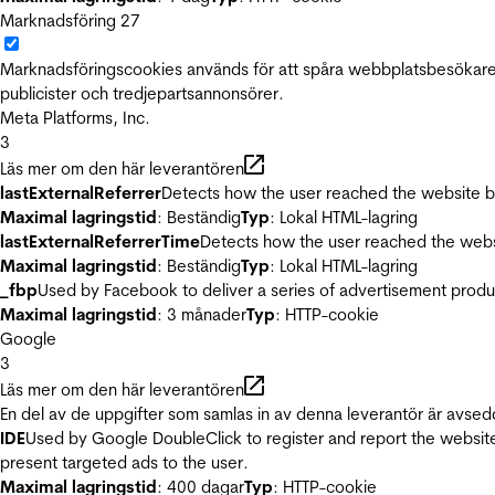
Marknadsföring
27
Marknadsföringscookies används för att spåra webbplatsbesökare.
publicister och tredjepartsannonsörer.
Meta Platforms, Inc.
3
Läs mer om den här leverantören
lastExternalReferrer
Detects how the user reached the website by 
Maximal lagringstid
: Beständig
Typ
: Lokal HTML-lagring
lastExternalReferrerTime
Detects how the user reached the websi
Maximal lagringstid
: Beständig
Typ
: Lokal HTML-lagring
_fbp
Used by Facebook to deliver a series of advertisement product
Maximal lagringstid
: 3 månader
Typ
: HTTP-cookie
Google
3
Läs mer om den här leverantören
En del av de uppgifter som samlas in av denna leverantör är avsed
IDE
Used by Google DoubleClick to register and report the website u
present targeted ads to the user.
Maximal lagringstid
: 400 dagar
Typ
: HTTP-cookie