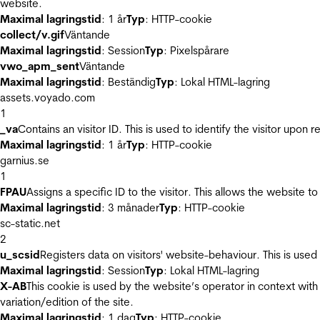
website.
Maximal lagringstid
: 1 år
Typ
: HTTP-cookie
collect/v.gif
Väntande
Maximal lagringstid
: Session
Typ
: Pixelspårare
vwo_apm_sent
Väntande
Maximal lagringstid
: Beständig
Typ
: Lokal HTML-lagring
assets.voyado.com
1
_va
Contains an visitor ID. This is used to identify the visitor upon 
Maximal lagringstid
: 1 år
Typ
: HTTP-cookie
garnius.se
1
FPAU
Assigns a specific ID to the visitor. This allows the website to
Maximal lagringstid
: 3 månader
Typ
: HTTP-cookie
sc-static.net
2
u_scsid
Registers data on visitors' website-behaviour. This is used 
Maximal lagringstid
: Session
Typ
: Lokal HTML-lagring
X-AB
This cookie is used by the website’s operator in context with 
variation/edition of the site.
Maximal lagringstid
: 1 dag
Typ
: HTTP-cookie