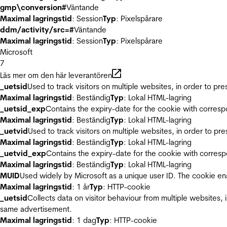
gmp\conversion#
Väntande
Maximal lagringstid
: Session
Typ
: Pixelspårare
ddm/activity/src=#
Väntande
Maximal lagringstid
: Session
Typ
: Pixelspårare
Microsoft
7
Läs mer om den här leverantören
_uetsid
Used to track visitors on multiple websites, in order to pr
Maximal lagringstid
: Beständig
Typ
: Lokal HTML-lagring
_uetsid_exp
Contains the expiry-date for the cookie with corres
Maximal lagringstid
: Beständig
Typ
: Lokal HTML-lagring
_uetvid
Used to track visitors on multiple websites, in order to pr
Maximal lagringstid
: Beständig
Typ
: Lokal HTML-lagring
_uetvid_exp
Contains the expiry-date for the cookie with corres
Maximal lagringstid
: Beständig
Typ
: Lokal HTML-lagring
MUID
Used widely by Microsoft as a unique user ID. The cookie en
Maximal lagringstid
: 1 år
Typ
: HTTP-cookie
_uetsid
Collects data on visitor behaviour from multiple websites, 
same advertisement.
Maximal lagringstid
: 1 dag
Typ
: HTTP-cookie