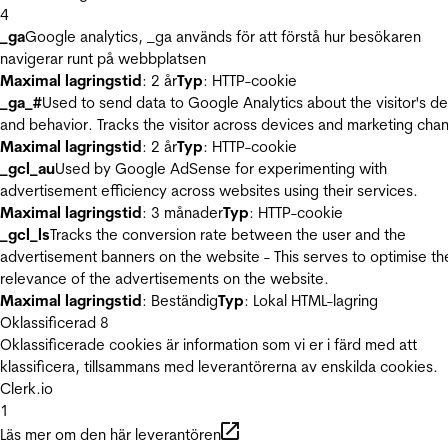
4
_ga
Google analytics, _ga används för att förstå hur besökaren
navigerar runt på webbplatsen
Maximal lagringstid
: 2 år
Typ
: HTTP-cookie
_ga_#
Used to send data to Google Analytics about the visitor's d
and behavior. Tracks the visitor across devices and marketing chan
Maximal lagringstid
: 2 år
Typ
: HTTP-cookie
_gcl_au
Used by Google AdSense for experimenting with
advertisement efficiency across websites using their services.
Maximal lagringstid
: 3 månader
Typ
: HTTP-cookie
_gcl_ls
Tracks the conversion rate between the user and the
advertisement banners on the website - This serves to optimise th
relevance of the advertisements on the website.
Maximal lagringstid
: Beständig
Typ
: Lokal HTML-lagring
Oklassificerad
8
Oklassificerade cookies är information som vi er i färd med att
klassificera, tillsammans med leverantörerna av enskilda cookies.
Clerk.io
1
Läs mer om den här leverantören