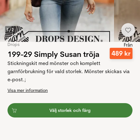
1
/
2
Drops
Från
199-29 Simply Susan tröja
489
kr
Stickningskit med mönster och komplett
garnförbrukning för vald storlek. Mönster skickas via
e-post.;
Visa mer information
Välj storlek och färg