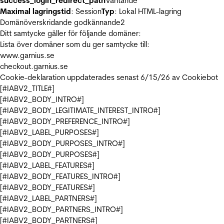
success_login_redirect_path
Väntande
Maximal lagringstid
: Session
Typ
: Lokal HTML-lagring
Domänöverskridande godkännande
2
Ditt samtycke gäller för följande domäner:
Lista över domäner som du ger samtycke till:
www.garnius.se
checkout.garnius.se
Cookie-deklaration uppdaterades senast 6/15/26 av
Cookiebot
[#IABV2_TITLE#]
[#IABV2_BODY_INTRO#]
[#IABV2_BODY_LEGITIMATE_INTEREST_INTRO#]
[#IABV2_BODY_PREFERENCE_INTRO#]
[#IABV2_LABEL_PURPOSES#]
[#IABV2_BODY_PURPOSES_INTRO#]
[#IABV2_BODY_PURPOSES#]
[#IABV2_LABEL_FEATURES#]
[#IABV2_BODY_FEATURES_INTRO#]
[#IABV2_BODY_FEATURES#]
[#IABV2_LABEL_PARTNERS#]
[#IABV2_BODY_PARTNERS_INTRO#]
[#IABV2_BODY_PARTNERS#]