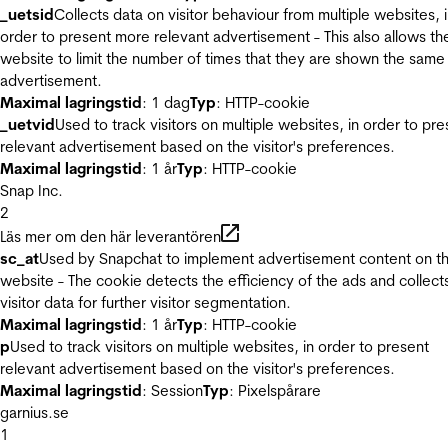
_uetsid
Collects data on visitor behaviour from multiple websites, 
order to present more relevant advertisement - This also allows th
website to limit the number of times that they are shown the same
advertisement.
Maximal lagringstid
: 1 dag
Typ
: HTTP-cookie
_uetvid
Used to track visitors on multiple websites, in order to pre
relevant advertisement based on the visitor's preferences.
Maximal lagringstid
: 1 år
Typ
: HTTP-cookie
Snap Inc.
2
Läs mer om den här leverantören
sc_at
Used by Snapchat to implement advertisement content on t
website - The cookie detects the efficiency of the ads and collect
visitor data for further visitor segmentation.
Maximal lagringstid
: 1 år
Typ
: HTTP-cookie
p
Used to track visitors on multiple websites, in order to present
relevant advertisement based on the visitor's preferences.
Maximal lagringstid
: Session
Typ
: Pixelspårare
garnius.se
1