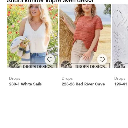
Andra kunder köpte även dessa
Drops
Drops
Drops
230-1 White Sails
223-28 Red River Cave
199-41 