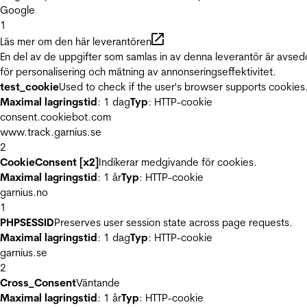
Google
1
Läs mer om den här leverantören
En del av de uppgifter som samlas in av denna leverantör är avse
för personalisering och mätning av annonseringseffektivitet.
test_cookie
Used to check if the user's browser supports cookies
Maximal lagringstid
: 1 dag
Typ
: HTTP-cookie
consent.cookiebot.com
www.track.garnius.se
2
CookieConsent [x2]
Indikerar medgivande för cookies.
Maximal lagringstid
: 1 år
Typ
: HTTP-cookie
garnius.no
1
PHPSESSID
Preserves user session state across page requests.
Maximal lagringstid
: 1 dag
Typ
: HTTP-cookie
garnius.se
2
Cross_Consent
Väntande
Maximal lagringstid
: 1 år
Typ
: HTTP-cookie