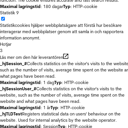
function. The cookie ensures accurate and fast search results.
Maximal lagringstid
: 180 dagar
Typ
: HTTP-cookie
Statistik
9
Statistikcookies hjälper webbplatsägare att förstå hur besökare
interagerar med webbplatser genom att samla in och rapportera
information anonymt.
Hotjar
3
Läs mer om den här leverantören
_hjSession_#
Collects statistics on the visitor's visits to the websit
such as the number of visits, average time spent on the website a
what pages have been read.
Maximal lagringstid
: 1 dag
Typ
: HTTP-cookie
_hjSessionUser_#
Collects statistics on the visitor's visits to the
website, such as the number of visits, average time spent on the
website and what pages have been read.
Maximal lagringstid
: 1 år
Typ
: HTTP-cookie
_hjTLDTest
Registers statistical data on users' behaviour on the
website. Used for internal analytics by the website operator.
Maximal lagringstid
: Session
Typ
: HTTP-cookie