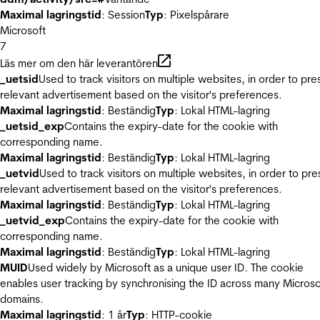
Maximal lagringstid
: Session
Typ
: Pixelspårare
Microsoft
7
Läs mer om den här leverantören
_uetsid
Used to track visitors on multiple websites, in order to pre
relevant advertisement based on the visitor's preferences.
Maximal lagringstid
: Beständig
Typ
: Lokal HTML-lagring
_uetsid_exp
Contains the expiry-date for the cookie with
corresponding name.
Maximal lagringstid
: Beständig
Typ
: Lokal HTML-lagring
_uetvid
Used to track visitors on multiple websites, in order to pre
relevant advertisement based on the visitor's preferences.
Maximal lagringstid
: Beständig
Typ
: Lokal HTML-lagring
_uetvid_exp
Contains the expiry-date for the cookie with
corresponding name.
Maximal lagringstid
: Beständig
Typ
: Lokal HTML-lagring
MUID
Used widely by Microsoft as a unique user ID. The cookie
enables user tracking by synchronising the ID across many Microso
domains.
Maximal lagringstid
: 1 år
Typ
: HTTP-cookie