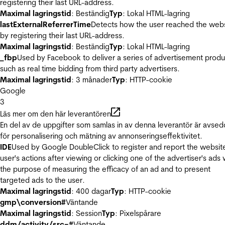
registering their last URL-address.
Maximal lagringstid
: Beständig
Typ
: Lokal HTML-lagring
lastExternalReferrerTime
Detects how the user reached the web
by registering their last URL-address.
Maximal lagringstid
: Beständig
Typ
: Lokal HTML-lagring
_fbp
Used by Facebook to deliver a series of advertisement produ
such as real time bidding from third party advertisers.
Maximal lagringstid
: 3 månader
Typ
: HTTP-cookie
Google
3
Läs mer om den här leverantören
En del av de uppgifter som samlas in av denna leverantör är avse
för personalisering och mätning av annonseringseffektivitet.
IDE
Used by Google DoubleClick to register and report the websit
user's actions after viewing or clicking one of the advertiser's ads 
the purpose of measuring the efficacy of an ad and to present
targeted ads to the user.
Maximal lagringstid
: 400 dagar
Typ
: HTTP-cookie
gmp\conversion#
Väntande
Maximal lagringstid
: Session
Typ
: Pixelspårare
ddm/activity/src=#
Väntande