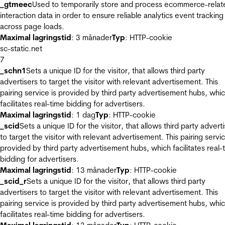
_gtmeec
Used to temporarily store and process ecommerce-relat
interaction data in order to ensure reliable analytics event tracking
across page loads.
Maximal lagringstid
: 3 månader
Typ
: HTTP-cookie
sc-static.net
7
_schn1
Sets a unique ID for the visitor, that allows third party
advertisers to target the visitor with relevant advertisement. This
pairing service is provided by third party advertisement hubs, whi
facilitates real-time bidding for advertisers.
Maximal lagringstid
: 1 dag
Typ
: HTTP-cookie
_scid
Sets a unique ID for the visitor, that allows third party advert
to target the visitor with relevant advertisement. This pairing servic
provided by third party advertisement hubs, which facilitates real-
bidding for advertisers.
Maximal lagringstid
: 13 månader
Typ
: HTTP-cookie
_scid_r
Sets a unique ID for the visitor, that allows third party
advertisers to target the visitor with relevant advertisement. This
pairing service is provided by third party advertisement hubs, whi
facilitates real-time bidding for advertisers.