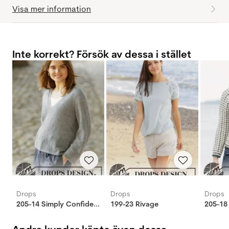
Visa mer information
Inte korrekt? Försök av dessa i stället
Drops
Drops
Drops
205-14 Simply Confident tröja
199-23 Rivage
205-18