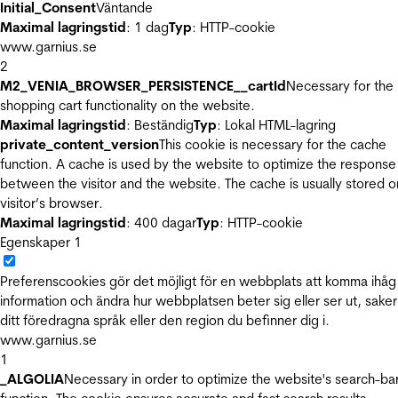
Initial_Consent
Väntande
Maximal lagringstid
: 1 dag
Typ
: HTTP-cookie
www.garnius.se
2
M2_VENIA_BROWSER_PERSISTENCE__cartId
Necessary for the
shopping cart functionality on the website.
Maximal lagringstid
: Beständig
Typ
: Lokal HTML-lagring
private_content_version
This cookie is necessary for the cache
function. A cache is used by the website to optimize the response
between the visitor and the website. The cache is usually stored o
visitor’s browser.
Maximal lagringstid
: 400 dagar
Typ
: HTTP-cookie
Egenskaper
1
Preferenscookies gör det möjligt för en webbplats att komma ihåg
information och ändra hur webbplatsen beter sig eller ser ut, sake
ditt föredragna språk eller den region du befinner dig i.
www.garnius.se
1
_ALGOLIA
Necessary in order to optimize the website's search-ba