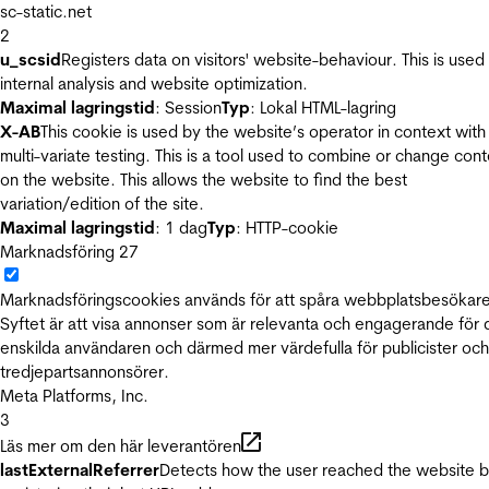
sc-static.net
2
u_scsid
Registers data on visitors' website-behaviour. This is used 
internal analysis and website optimization.
Maximal lagringstid
: Session
Typ
: Lokal HTML-lagring
X-AB
This cookie is used by the website’s operator in context with
multi-variate testing. This is a tool used to combine or change con
on the website. This allows the website to find the best
variation/edition of the site.
Maximal lagringstid
: 1 dag
Typ
: HTTP-cookie
Marknadsföring
27
Marknadsföringscookies används för att spåra webbplatsbesökare
Syftet är att visa annonser som är relevanta och engagerande för
enskilda användaren och därmed mer värdefulla för publicister och
tredjepartsannonsörer.
Meta Platforms, Inc.
3
Läs mer om den här leverantören
lastExternalReferrer
Detects how the user reached the website 