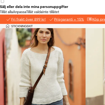
Sälj eller dela inte mina personuppgifter
Tillåt alla
Anpassa
Tillåt valda
Inte tillåtet
Fri frakt över 899 kr!
Prisgaranti + 15%
Köp pre
Hem
STICKNINGSKIT
>