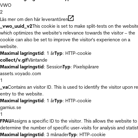
VWO
2
Läs mer om den här leverantören
_vwo_uuid_v2
This cookie is set to make split-tests on the websit
which optimizes the website's relevance towards the visitor – the
cookie can also be set to improve the visitor's experience on a
website.
Maximal lagringstid
: 1 år
Typ
: HTTP-cookie
collect/v.gif
Väntande
Maximal lagringstid
: Session
Typ
: Pixelspårare
assets.voyado.com
1
_va
Contains an visitor ID. This is used to identify the visitor upon r
entry to the website.
Maximal lagringstid
: 1 år
Typ
: HTTP-cookie
garnius.se
1
FPAU
Assigns a specific ID to the visitor. This allows the website to
determine the number of specific user-visits for analysis and statist
Maximal lagringstid
: 3 månader
Typ
: HTTP-cookie