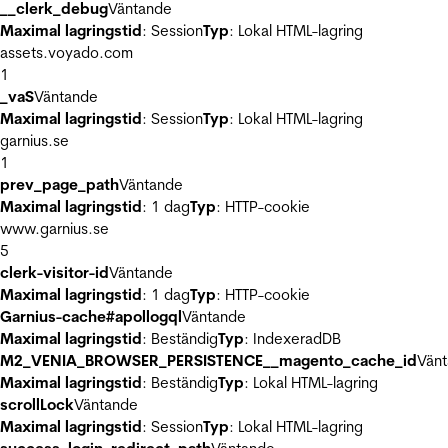
__clerk_debug
Väntande
Maximal lagringstid
: Session
Typ
: Lokal HTML-lagring
assets.voyado.com
1
_vaS
Väntande
Maximal lagringstid
: Session
Typ
: Lokal HTML-lagring
garnius.se
1
prev_page_path
Väntande
Maximal lagringstid
: 1 dag
Typ
: HTTP-cookie
www.garnius.se
5
clerk-visitor-id
Väntande
Maximal lagringstid
: 1 dag
Typ
: HTTP-cookie
Garnius-cache#apollogql
Väntande
Maximal lagringstid
: Beständig
Typ
: IndexeradDB
M2_VENIA_BROWSER_PERSISTENCE__magento_cache_id
Vän
Maximal lagringstid
: Beständig
Typ
: Lokal HTML-lagring
scrollLock
Väntande
Maximal lagringstid
: Session
Typ
: Lokal HTML-lagring