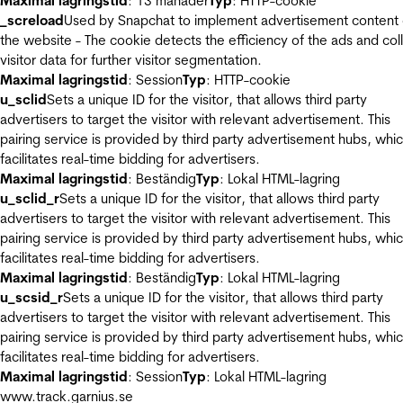
Maximal lagringstid
: 13 månader
Typ
: HTTP-cookie
_screload
Used by Snapchat to implement advertisement content
the website - The cookie detects the efficiency of the ads and col
visitor data for further visitor segmentation.
Maximal lagringstid
: Session
Typ
: HTTP-cookie
u_sclid
Sets a unique ID for the visitor, that allows third party
advertisers to target the visitor with relevant advertisement. This
pairing service is provided by third party advertisement hubs, whi
facilitates real-time bidding for advertisers.
Maximal lagringstid
: Beständig
Typ
: Lokal HTML-lagring
u_sclid_r
Sets a unique ID for the visitor, that allows third party
advertisers to target the visitor with relevant advertisement. This
pairing service is provided by third party advertisement hubs, whi
facilitates real-time bidding for advertisers.
Maximal lagringstid
: Beständig
Typ
: Lokal HTML-lagring
u_scsid_r
Sets a unique ID for the visitor, that allows third party
advertisers to target the visitor with relevant advertisement. This
pairing service is provided by third party advertisement hubs, whi
facilitates real-time bidding for advertisers.
Maximal lagringstid
: Session
Typ
: Lokal HTML-lagring
www.track.garnius.se