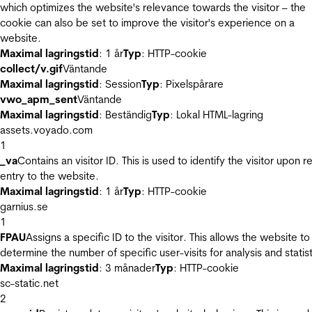
which optimizes the website's relevance towards the visitor – the
cookie can also be set to improve the visitor's experience on a
website.
Maximal lagringstid
: 1 år
Typ
: HTTP-cookie
collect/v.gif
Väntande
Maximal lagringstid
: Session
Typ
: Pixelspårare
vwo_apm_sent
Väntande
Maximal lagringstid
: Beständig
Typ
: Lokal HTML-lagring
assets.voyado.com
1
_va
Contains an visitor ID. This is used to identify the visitor upon r
entry to the website.
Maximal lagringstid
: 1 år
Typ
: HTTP-cookie
garnius.se
1
FPAU
Assigns a specific ID to the visitor. This allows the website to
determine the number of specific user-visits for analysis and statist
Maximal lagringstid
: 3 månader
Typ
: HTTP-cookie
sc-static.net
2