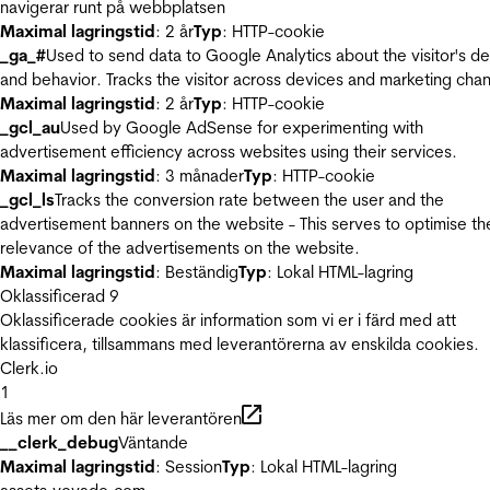
navigerar runt på webbplatsen
Maximal lagringstid
: 2 år
Typ
: HTTP-cookie
_ga_#
Used to send data to Google Analytics about the visitor's d
and behavior. Tracks the visitor across devices and marketing chan
Maximal lagringstid
: 2 år
Typ
: HTTP-cookie
_gcl_au
Used by Google AdSense for experimenting with
advertisement efficiency across websites using their services.
Maximal lagringstid
: 3 månader
Typ
: HTTP-cookie
_gcl_ls
Tracks the conversion rate between the user and the
advertisement banners on the website - This serves to optimise th
relevance of the advertisements on the website.
Maximal lagringstid
: Beständig
Typ
: Lokal HTML-lagring
Oklassificerad
9
Oklassificerade cookies är information som vi er i färd med att
klassificera, tillsammans med leverantörerna av enskilda cookies.
Clerk.io
1
Läs mer om den här leverantören
__clerk_debug
Väntande
Maximal lagringstid
: Session
Typ
: Lokal HTML-lagring