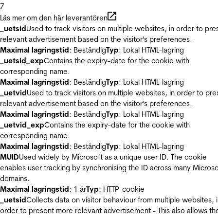
7
Läs mer om den här leverantören
_uetsid
Used to track visitors on multiple websites, in order to pre
relevant advertisement based on the visitor's preferences.
Maximal lagringstid
: Beständig
Typ
: Lokal HTML-lagring
_uetsid_exp
Contains the expiry-date for the cookie with
corresponding name.
Maximal lagringstid
: Beständig
Typ
: Lokal HTML-lagring
_uetvid
Used to track visitors on multiple websites, in order to pre
relevant advertisement based on the visitor's preferences.
Maximal lagringstid
: Beständig
Typ
: Lokal HTML-lagring
_uetvid_exp
Contains the expiry-date for the cookie with
corresponding name.
Maximal lagringstid
: Beständig
Typ
: Lokal HTML-lagring
MUID
Used widely by Microsoft as a unique user ID. The cookie
enables user tracking by synchronising the ID across many Microso
domains.
Maximal lagringstid
: 1 år
Typ
: HTTP-cookie
_uetsid
Collects data on visitor behaviour from multiple websites, 
order to present more relevant advertisement - This also allows th