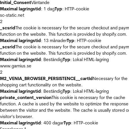
Initial_Consent
Väntande
Maximal lagringstid
: 1 dag
Typ
: HTTP-cookie
sc-static.net
2
_scsrid
The cookie is necessary for the secure checkout and pay
function on the website. This function is provided by shopify.com.
Maximal lagringstid
: 13 månader
Typ
: HTTP-cookie
_scsrid
The cookie is necessary for the secure checkout and pay
function on the website. This function is provided by shopify.com.
Maximal lagringstid
: Beständig
Typ
: Lokal HTML-lagring
www.garnius.se
2
M2_VENIA_BROWSER_PERSISTENCE__cartId
Necessary for the
shopping cart functionality on the website.
Maximal lagringstid
: Beständig
Typ
: Lokal HTML-lagring
private_content_version
This cookie is necessary for the cache
function. A cache is used by the website to optimize the response
between the visitor and the website. The cache is usually stored o
visitor’s browser.
Maximal lagringstid
: 400 dagar
Typ
: HTTP-cookie