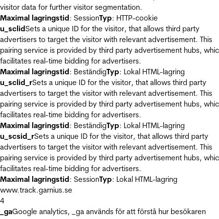
visitor data for further visitor segmentation.
Maximal lagringstid
: Session
Typ
: HTTP-cookie
u_sclid
Sets a unique ID for the visitor, that allows third party
advertisers to target the visitor with relevant advertisement. This
pairing service is provided by third party advertisement hubs, whi
facilitates real-time bidding for advertisers.
Maximal lagringstid
: Beständig
Typ
: Lokal HTML-lagring
u_sclid_r
Sets a unique ID for the visitor, that allows third party
advertisers to target the visitor with relevant advertisement. This
pairing service is provided by third party advertisement hubs, whi
facilitates real-time bidding for advertisers.
Maximal lagringstid
: Beständig
Typ
: Lokal HTML-lagring
u_scsid_r
Sets a unique ID for the visitor, that allows third party
advertisers to target the visitor with relevant advertisement. This
pairing service is provided by third party advertisement hubs, whi
facilitates real-time bidding for advertisers.
Maximal lagringstid
: Session
Typ
: Lokal HTML-lagring
www.track.garnius.se
4
_ga
Google analytics, _ga används för att förstå hur besökaren