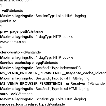
assets.voyado.com
1
_vaS
Väntande
Maximal lagringstid
: Session
Typ
: Lokal HTML-lagring
garnius.se
1
prev_page_path
Väntande
Maximal lagringstid
: 1 dag
Typ
: HTTP-cookie
www.garnius.se
6
clerk-visitor-id
Väntande
Maximal lagringstid
: 1 dag
Typ
: HTTP-cookie
Garnius-cache#apollogql
Väntande
Maximal lagringstid
: Beständig
Typ
: IndexeradDB
M2_VENIA_BROWSER_PERSISTENCE__magento_cache_id
Vän
Maximal lagringstid
: Beständig
Typ
: Lokal HTML-lagring
M2_VENIA_BROWSER_PERSISTENCE__urlResolver_#
Väntande
Maximal lagringstid
: Beständig
Typ
: Lokal HTML-lagring
scrollLock
Väntande
Maximal lagringstid
: Session
Typ
: Lokal HTML-lagring
success_login_redirect_path
Väntande