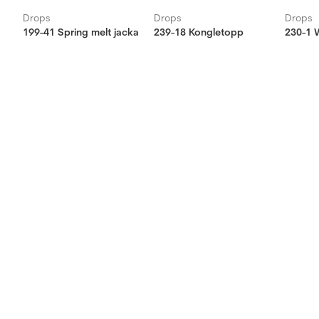
Drops
Drops
Drops
199-41 Spring melt jacka
239-18 Kongletopp
230-1 W