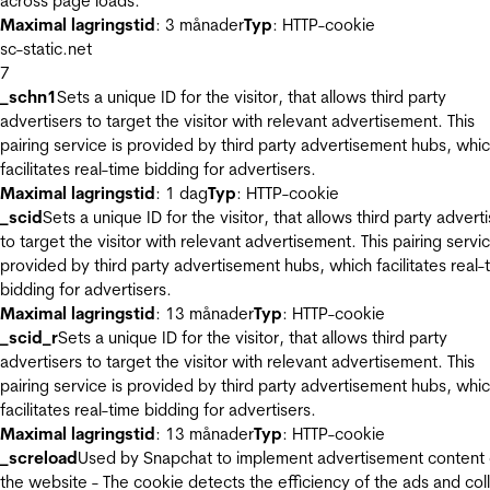
across page loads.
Maximal lagringstid
: 3 månader
Typ
: HTTP-cookie
sc-static.net
7
_schn1
Sets a unique ID for the visitor, that allows third party
advertisers to target the visitor with relevant advertisement. This
pairing service is provided by third party advertisement hubs, whi
facilitates real-time bidding for advertisers.
Maximal lagringstid
: 1 dag
Typ
: HTTP-cookie
_scid
Sets a unique ID for the visitor, that allows third party advert
to target the visitor with relevant advertisement. This pairing servic
provided by third party advertisement hubs, which facilitates real-
bidding for advertisers.
Maximal lagringstid
: 13 månader
Typ
: HTTP-cookie
_scid_r
Sets a unique ID for the visitor, that allows third party
advertisers to target the visitor with relevant advertisement. This
pairing service is provided by third party advertisement hubs, whi
facilitates real-time bidding for advertisers.
Maximal lagringstid
: 13 månader
Typ
: HTTP-cookie
_screload
Used by Snapchat to implement advertisement content
the website - The cookie detects the efficiency of the ads and col