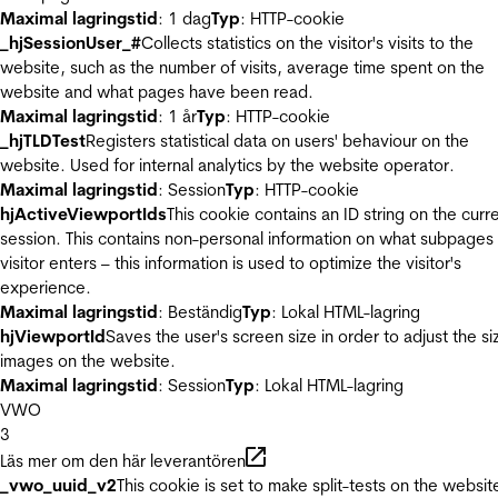
Maximal lagringstid
: 1 dag
Typ
: HTTP-cookie
_hjSessionUser_#
Collects statistics on the visitor's visits to the
website, such as the number of visits, average time spent on the
website and what pages have been read.
Maximal lagringstid
: 1 år
Typ
: HTTP-cookie
_hjTLDTest
Registers statistical data on users' behaviour on the
website. Used for internal analytics by the website operator.
Maximal lagringstid
: Session
Typ
: HTTP-cookie
hjActiveViewportIds
This cookie contains an ID string on the curr
session. This contains non-personal information on what subpages
visitor enters – this information is used to optimize the visitor's
experience.
Maximal lagringstid
: Beständig
Typ
: Lokal HTML-lagring
hjViewportId
Saves the user's screen size in order to adjust the si
images on the website.
Maximal lagringstid
: Session
Typ
: Lokal HTML-lagring
VWO
3
Läs mer om den här leverantören
_vwo_uuid_v2
This cookie is set to make split-tests on the websit