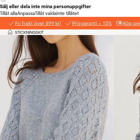
Sälj eller dela inte mina personuppgifter
Tillåt alla
Anpassa
Tillåt valda
Inte tillåtet
Fri frakt över 899 kr!
Prisgaranti + 15%
Köp pre
Hem
STICKNINGSKIT
>