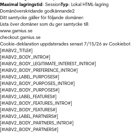
Maximal lagringstid
: Session
Typ
: Lokal HTML-lagring
Domänöverskridande godkännande
2
Ditt samtycke gäller för följande domäner:
Lista över domäner som du ger samtycke till:
www.garnius.se
checkout.garnius.se
Cookie-deklaration uppdaterades senast 7/15/26 av
Cookiebot
[#IABV2_TITLE#]
[#IABV2_BODY_INTRO#]
[#IABV2_BODY_LEGITIMATE_INTEREST_INTRO#]
[#IABV2_BODY_PREFERENCE_INTRO#]
[#IABV2_LABEL_PURPOSES#]
[#IABV2_BODY_PURPOSES_INTRO#]
[#IABV2_BODY_PURPOSES#]
[#IABV2_LABEL_FEATURES#]
[#IABV2_BODY_FEATURES_INTRO#]
[#IABV2_BODY_FEATURES#]
[#IABV2_LABEL_PARTNERS#]
[#IABV2_BODY_PARTNERS_INTRO#]
[#IABV2_BODY_PARTNERS#]