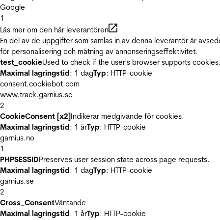
Google
1
Läs mer om den här leverantören
En del av de uppgifter som samlas in av denna leverantör är avse
för personalisering och mätning av annonseringseffektivitet.
test_cookie
Used to check if the user's browser supports cookies
Maximal lagringstid
: 1 dag
Typ
: HTTP-cookie
consent.cookiebot.com
www.track.garnius.se
2
CookieConsent [x2]
Indikerar medgivande för cookies.
Maximal lagringstid
: 1 år
Typ
: HTTP-cookie
garnius.no
1
PHPSESSID
Preserves user session state across page requests.
Maximal lagringstid
: 1 dag
Typ
: HTTP-cookie
garnius.se
2
Cross_Consent
Väntande
Maximal lagringstid
: 1 år
Typ
: HTTP-cookie