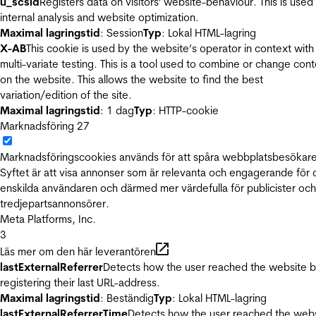
u_scsid
Registers data on visitors' website-behaviour. This is used 
internal analysis and website optimization.
Maximal lagringstid
: Session
Typ
: Lokal HTML-lagring
X-AB
This cookie is used by the website’s operator in context with
multi-variate testing. This is a tool used to combine or change con
on the website. This allows the website to find the best
variation/edition of the site.
Maximal lagringstid
: 1 dag
Typ
: HTTP-cookie
Marknadsföring
27
Marknadsföringscookies används för att spåra webbplatsbesökare
Syftet är att visa annonser som är relevanta och engagerande för
enskilda användaren och därmed mer värdefulla för publicister och
tredjepartsannonsörer.
Meta Platforms, Inc.
3
Läs mer om den här leverantören
lastExternalReferrer
Detects how the user reached the website 
registering their last URL-address.
Maximal lagringstid
: Beständig
Typ
: Lokal HTML-lagring
lastExternalReferrerTime
Detects how the user reached the web