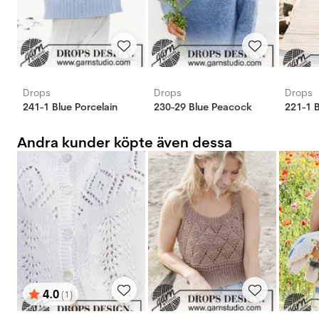
Drops
Drops
Drops
241-1 Blue Porcelain
230-29 Blue Peacock
221-1 
Andra kunder köpte även dessa
4.0
(1)
Betyg:
utav 5 stjärnor