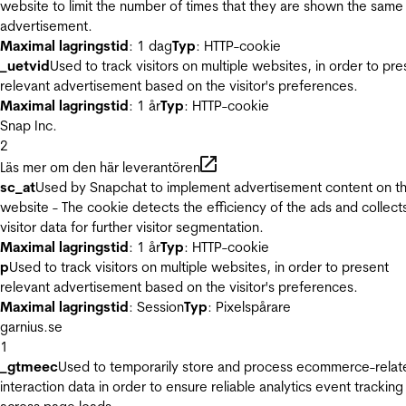
website to limit the number of times that they are shown the same
advertisement.
Maximal lagringstid
: 1 dag
Typ
: HTTP-cookie
_uetvid
Used to track visitors on multiple websites, in order to pre
relevant advertisement based on the visitor's preferences.
Maximal lagringstid
: 1 år
Typ
: HTTP-cookie
Snap Inc.
2
Läs mer om den här leverantören
sc_at
Used by Snapchat to implement advertisement content on t
website - The cookie detects the efficiency of the ads and collect
visitor data for further visitor segmentation.
Maximal lagringstid
: 1 år
Typ
: HTTP-cookie
p
Used to track visitors on multiple websites, in order to present
relevant advertisement based on the visitor's preferences.
Maximal lagringstid
: Session
Typ
: Pixelspårare
garnius.se
1
_gtmeec
Used to temporarily store and process ecommerce-relat
interaction data in order to ensure reliable analytics event tracking