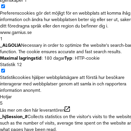
Egenskaper
1
Preferenscookies gör det möjligt för en webbplats att komma ihåg
information och ändra hur webbplatsen beter sig eller ser ut, sake
ditt föredragna språk eller den region du befinner dig i.
www.garnius.se
1
_ALGOLIA
Necessary in order to optimize the website's search-ba
function. The cookie ensures accurate and fast search results.
Maximal lagringstid
: 180 dagar
Typ
: HTTP-cookie
Statistik
12
Statistikcookies hjälper webbplatsägare att förstå hur besökare
interagerar med webbplatser genom att samla in och rapportera
information anonymt.
Hotjar
5
Läs mer om den här leverantören
_hjSession_#
Collects statistics on the visitor's visits to the websit
such as the number of visits, average time spent on the website a
what pages have been read.