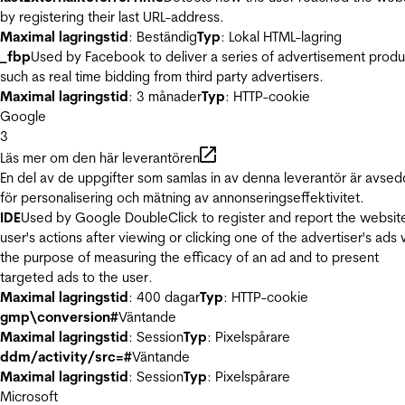
by registering their last URL-address.
Maximal lagringstid
: Beständig
Typ
: Lokal HTML-lagring
_fbp
Used by Facebook to deliver a series of advertisement produ
such as real time bidding from third party advertisers.
Maximal lagringstid
: 3 månader
Typ
: HTTP-cookie
Google
3
Läs mer om den här leverantören
En del av de uppgifter som samlas in av denna leverantör är avse
för personalisering och mätning av annonseringseffektivitet.
IDE
Used by Google DoubleClick to register and report the websit
user's actions after viewing or clicking one of the advertiser's ads 
the purpose of measuring the efficacy of an ad and to present
targeted ads to the user.
Maximal lagringstid
: 400 dagar
Typ
: HTTP-cookie
gmp\conversion#
Väntande
Maximal lagringstid
: Session
Typ
: Pixelspårare
ddm/activity/src=#
Väntande
Maximal lagringstid
: Session
Typ
: Pixelspårare
Microsoft