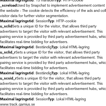
Maximal lagringstid
: 13 månader
Typ
: HTTP-cookie
_screload
Used by Snapchat to implement advertisement content
the website - The cookie detects the efficiency of the ads and col
visitor data for further visitor segmentation.
Maximal lagringstid
: Session
Typ
: HTTP-cookie
u_sclid
Sets a unique ID for the visitor, that allows third party
advertisers to target the visitor with relevant advertisement. This
pairing service is provided by third party advertisement hubs, whi
facilitates real-time bidding for advertisers.
Maximal lagringstid
: Beständig
Typ
: Lokal HTML-lagring
u_sclid_r
Sets a unique ID for the visitor, that allows third party
advertisers to target the visitor with relevant advertisement. This
pairing service is provided by third party advertisement hubs, whi
facilitates real-time bidding for advertisers.
Maximal lagringstid
: Beständig
Typ
: Lokal HTML-lagring
u_scsid_r
Sets a unique ID for the visitor, that allows third party
advertisers to target the visitor with relevant advertisement. This
pairing service is provided by third party advertisement hubs, whi
facilitates real-time bidding for advertisers.
Maximal lagringstid
: Session
Typ
: Lokal HTML-lagring
www.track.garnius.se