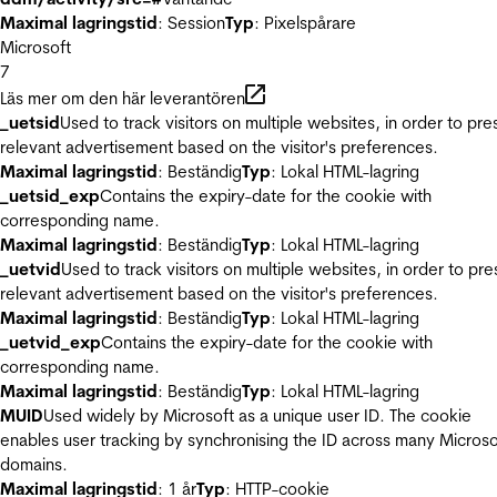
Maximal lagringstid
: Session
Typ
: Pixelspårare
Microsoft
7
Läs mer om den här leverantören
_uetsid
Used to track visitors on multiple websites, in order to pre
relevant advertisement based on the visitor's preferences.
Maximal lagringstid
: Beständig
Typ
: Lokal HTML-lagring
_uetsid_exp
Contains the expiry-date for the cookie with
corresponding name.
Maximal lagringstid
: Beständig
Typ
: Lokal HTML-lagring
_uetvid
Used to track visitors on multiple websites, in order to pre
relevant advertisement based on the visitor's preferences.
Maximal lagringstid
: Beständig
Typ
: Lokal HTML-lagring
_uetvid_exp
Contains the expiry-date for the cookie with
corresponding name.
Maximal lagringstid
: Beständig
Typ
: Lokal HTML-lagring
MUID
Used widely by Microsoft as a unique user ID. The cookie
enables user tracking by synchronising the ID across many Microso
domains.
Maximal lagringstid
: 1 år
Typ
: HTTP-cookie