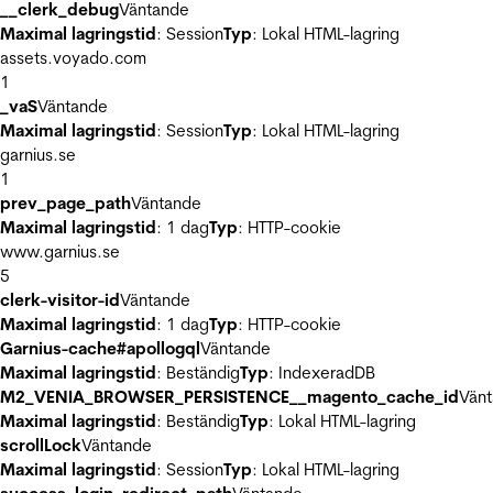
__clerk_debug
Väntande
Maximal lagringstid
: Session
Typ
: Lokal HTML-lagring
assets.voyado.com
1
_vaS
Väntande
Maximal lagringstid
: Session
Typ
: Lokal HTML-lagring
garnius.se
1
prev_page_path
Väntande
Maximal lagringstid
: 1 dag
Typ
: HTTP-cookie
www.garnius.se
5
clerk-visitor-id
Väntande
Maximal lagringstid
: 1 dag
Typ
: HTTP-cookie
Garnius-cache#apollogql
Väntande
Maximal lagringstid
: Beständig
Typ
: IndexeradDB
M2_VENIA_BROWSER_PERSISTENCE__magento_cache_id
Vän
Maximal lagringstid
: Beständig
Typ
: Lokal HTML-lagring
scrollLock
Väntande
Maximal lagringstid
: Session
Typ
: Lokal HTML-lagring