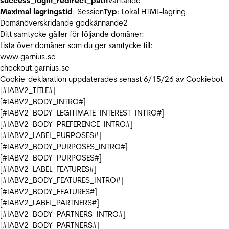
success_login_redirect_path
Väntande
Maximal lagringstid
: Session
Typ
: Lokal HTML-lagring
Domänöverskridande godkännande
2
Ditt samtycke gäller för följande domäner:
Lista över domäner som du ger samtycke till:
www.garnius.se
checkout.garnius.se
Cookie-deklaration uppdaterades senast 6/15/26 av
Cookiebot
[#IABV2_TITLE#]
[#IABV2_BODY_INTRO#]
[#IABV2_BODY_LEGITIMATE_INTEREST_INTRO#]
[#IABV2_BODY_PREFERENCE_INTRO#]
[#IABV2_LABEL_PURPOSES#]
[#IABV2_BODY_PURPOSES_INTRO#]
[#IABV2_BODY_PURPOSES#]
[#IABV2_LABEL_FEATURES#]
[#IABV2_BODY_FEATURES_INTRO#]
[#IABV2_BODY_FEATURES#]
[#IABV2_LABEL_PARTNERS#]
[#IABV2_BODY_PARTNERS_INTRO#]
[#IABV2_BODY_PARTNERS#]