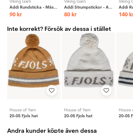
Viking Garn
Viking Garn
Viking 
Addi Rundsticka - Mässing
Addi Strumpstickor - Aluminium
90
kr
80
kr
140
k
Inte korrekt? Försök av dessa i stället
House of Yarn
House of Yarn
House o
20-05 Fjols hat
20-05 Fjols hat
20-05 F
Andra kunder köpte även dessa