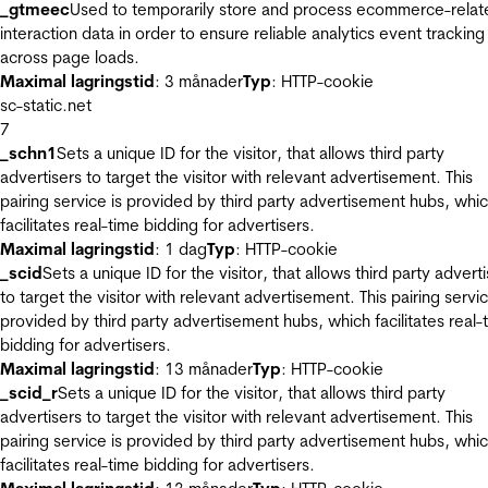
_gtmeec
Used to temporarily store and process ecommerce-relat
interaction data in order to ensure reliable analytics event tracking
across page loads.
Maximal lagringstid
: 3 månader
Typ
: HTTP-cookie
sc-static.net
7
_schn1
Sets a unique ID for the visitor, that allows third party
advertisers to target the visitor with relevant advertisement. This
pairing service is provided by third party advertisement hubs, whi
facilitates real-time bidding for advertisers.
Maximal lagringstid
: 1 dag
Typ
: HTTP-cookie
_scid
Sets a unique ID for the visitor, that allows third party advert
to target the visitor with relevant advertisement. This pairing servic
provided by third party advertisement hubs, which facilitates real-
bidding for advertisers.
Maximal lagringstid
: 13 månader
Typ
: HTTP-cookie
_scid_r
Sets a unique ID for the visitor, that allows third party
advertisers to target the visitor with relevant advertisement. This
pairing service is provided by third party advertisement hubs, whi
facilitates real-time bidding for advertisers.