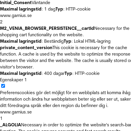
Initial_Consent
Väntande
Maximal lagringstid
: 1 dag
Typ
: HTTP-cookie
www.garnius.se
2
M2_VENIA_BROWSER_PERSISTENCE__cartId
Necessary for the
shopping cart functionality on the website.
Maximal lagringstid
: Beständig
Typ
: Lokal HTML-lagring
private_content_version
This cookie is necessary for the cache
function. A cache is used by the website to optimize the response
between the visitor and the website. The cache is usually stored o
visitor’s browser.
Maximal lagringstid
: 400 dagar
Typ
: HTTP-cookie
Egenskaper
1
Preferenscookies gör det möjligt för en webbplats att komma ihåg
information och ändra hur webbplatsen beter sig eller ser ut, sake
ditt föredragna språk eller den region du befinner dig i.
www.garnius.se
1
_ALGOLIA
Necessary in order to optimize the website's search-ba