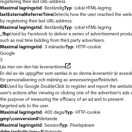
registering their last URL-address.
Maximal lagringstid
: Beständig
Typ
: Lokal HTML-lagring
lastExternalReferrerTime
Detects how the user reached the web
by registering their last URL-address.
Maximal lagringstid
: Beständig
Typ
: Lokal HTML-lagring
_fbp
Used by Facebook to deliver a series of advertisement produ
such as real time bidding from third party advertisers.
Maximal lagringstid
: 3 månader
Typ
: HTTP-cookie
Google
3
Läs mer om den här leverantören
En del av de uppgifter som samlas in av denna leverantör är avse
för personalisering och mätning av annonseringseffektivitet.
IDE
Used by Google DoubleClick to register and report the websit
user's actions after viewing or clicking one of the advertiser's ads 
the purpose of measuring the efficacy of an ad and to present
targeted ads to the user.
Maximal lagringstid
: 400 dagar
Typ
: HTTP-cookie
gmp\conversion#
Väntande
Maximal lagringstid
: Session
Typ
: Pixelspårare
ddm/activity/src=#
Väntande