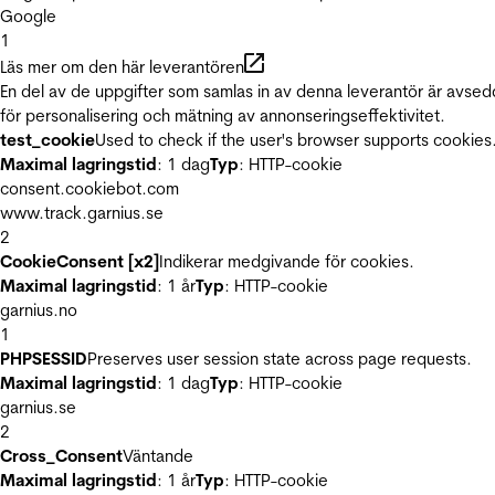
Google
1
Läs mer om den här leverantören
En del av de uppgifter som samlas in av denna leverantör är avse
för personalisering och mätning av annonseringseffektivitet.
test_cookie
Used to check if the user's browser supports cookies
Maximal lagringstid
: 1 dag
Typ
: HTTP-cookie
consent.cookiebot.com
www.track.garnius.se
2
CookieConsent [x2]
Indikerar medgivande för cookies.
Maximal lagringstid
: 1 år
Typ
: HTTP-cookie
garnius.no
1
PHPSESSID
Preserves user session state across page requests.
Maximal lagringstid
: 1 dag
Typ
: HTTP-cookie
garnius.se
2
Cross_Consent
Väntande
Maximal lagringstid
: 1 år
Typ
: HTTP-cookie