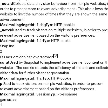
_uetsid
Collects data on visitor behaviour from multiple websites, 
order to present more relevant advertisement - This also allows th
website to limit the number of times that they are shown the same
advertisement.
Maximal lagringstid
: 1 dag
Typ
: HTTP-cookie
_uetvid
Used to track visitors on multiple websites, in order to pre
relevant advertisement based on the visitor's preferences.
Maximal lagringstid
: 1 år
Typ
: HTTP-cookie
Snap Inc.
2
Läs mer om den här leverantören
sc_at
Used by Snapchat to implement advertisement content on t
website - The cookie detects the efficiency of the ads and collect
visitor data for further visitor segmentation.
Maximal lagringstid
: 1 år
Typ
: HTTP-cookie
p
Used to track visitors on multiple websites, in order to present
relevant advertisement based on the visitor's preferences.
Maximal lagringstid
: Session
Typ
: Pixelspårare
garnius.se
1