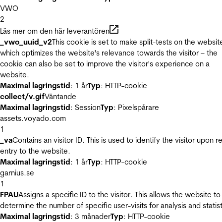
VWO
2
Läs mer om den här leverantören
_vwo_uuid_v2
This cookie is set to make split-tests on the websit
which optimizes the website's relevance towards the visitor – the
cookie can also be set to improve the visitor's experience on a
website.
Maximal lagringstid
: 1 år
Typ
: HTTP-cookie
collect/v.gif
Väntande
Maximal lagringstid
: Session
Typ
: Pixelspårare
assets.voyado.com
1
_va
Contains an visitor ID. This is used to identify the visitor upon r
entry to the website.
Maximal lagringstid
: 1 år
Typ
: HTTP-cookie
garnius.se
1
FPAU
Assigns a specific ID to the visitor. This allows the website to
determine the number of specific user-visits for analysis and statist
Maximal lagringstid
: 3 månader
Typ
: HTTP-cookie