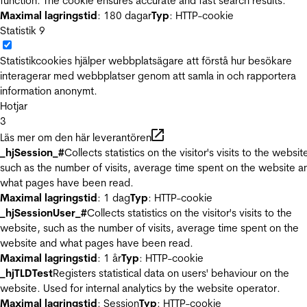
function. The cookie ensures accurate and fast search results.
Maximal lagringstid
: 180 dagar
Typ
: HTTP-cookie
Statistik
9
Statistikcookies hjälper webbplatsägare att förstå hur besökare
interagerar med webbplatser genom att samla in och rapportera
information anonymt.
Hotjar
3
Läs mer om den här leverantören
_hjSession_#
Collects statistics on the visitor's visits to the websit
such as the number of visits, average time spent on the website a
what pages have been read.
Maximal lagringstid
: 1 dag
Typ
: HTTP-cookie
_hjSessionUser_#
Collects statistics on the visitor's visits to the
website, such as the number of visits, average time spent on the
website and what pages have been read.
Maximal lagringstid
: 1 år
Typ
: HTTP-cookie
_hjTLDTest
Registers statistical data on users' behaviour on the
website. Used for internal analytics by the website operator.
Maximal lagringstid
: Session
Typ
: HTTP-cookie