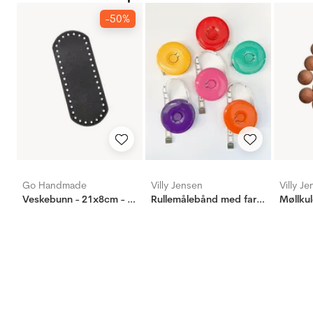
-50%
Go Handmade
Villy Jensen
Villy J
Veskebunn - 21x8cm - Sort
Rullemålebånd med farve
Møllkul