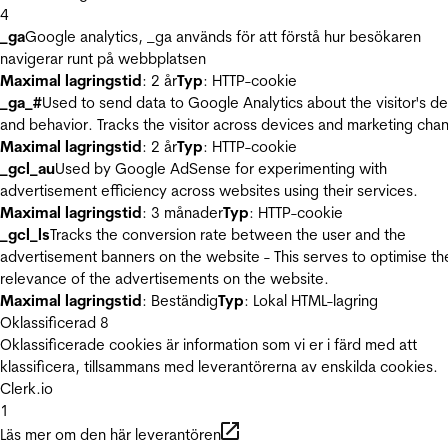
4
_ga
Google analytics, _ga används för att förstå hur besökaren
navigerar runt på webbplatsen
Maximal lagringstid
: 2 år
Typ
: HTTP-cookie
_ga_#
Used to send data to Google Analytics about the visitor's d
and behavior. Tracks the visitor across devices and marketing chan
Maximal lagringstid
: 2 år
Typ
: HTTP-cookie
_gcl_au
Used by Google AdSense for experimenting with
advertisement efficiency across websites using their services.
Maximal lagringstid
: 3 månader
Typ
: HTTP-cookie
_gcl_ls
Tracks the conversion rate between the user and the
advertisement banners on the website - This serves to optimise th
relevance of the advertisements on the website.
Maximal lagringstid
: Beständig
Typ
: Lokal HTML-lagring
Oklassificerad
8
Oklassificerade cookies är information som vi er i färd med att
klassificera, tillsammans med leverantörerna av enskilda cookies.
Clerk.io
1
Läs mer om den här leverantören