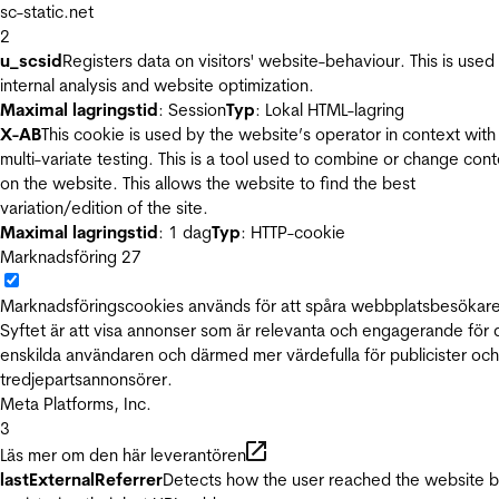
sc-static.net
2
u_scsid
Registers data on visitors' website-behaviour. This is used 
internal analysis and website optimization.
Maximal lagringstid
: Session
Typ
: Lokal HTML-lagring
X-AB
This cookie is used by the website’s operator in context with
multi-variate testing. This is a tool used to combine or change con
on the website. This allows the website to find the best
variation/edition of the site.
Maximal lagringstid
: 1 dag
Typ
: HTTP-cookie
Marknadsföring
27
Marknadsföringscookies används för att spåra webbplatsbesökare
Syftet är att visa annonser som är relevanta och engagerande för
enskilda användaren och därmed mer värdefulla för publicister och
tredjepartsannonsörer.
Meta Platforms, Inc.
3
Läs mer om den här leverantören
lastExternalReferrer
Detects how the user reached the website 