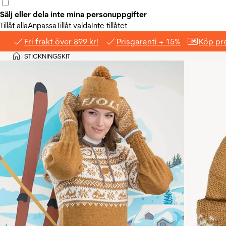
Sälj eller dela inte mina personuppgifter
Tillåt alla
Anpassa
Tillåt valda
Inte tillåtet
Fri frakt över 899 kr!
Prisgaranti + 15%
Köp pre
Hem
STICKNINGSKIT
>