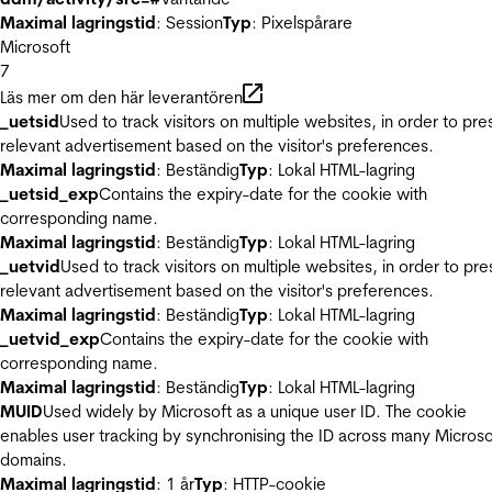
Maximal lagringstid
: Session
Typ
: Pixelspårare
Microsoft
7
Läs mer om den här leverantören
_uetsid
Used to track visitors on multiple websites, in order to pre
relevant advertisement based on the visitor's preferences.
Maximal lagringstid
: Beständig
Typ
: Lokal HTML-lagring
_uetsid_exp
Contains the expiry-date for the cookie with
corresponding name.
Maximal lagringstid
: Beständig
Typ
: Lokal HTML-lagring
_uetvid
Used to track visitors on multiple websites, in order to pre
relevant advertisement based on the visitor's preferences.
Maximal lagringstid
: Beständig
Typ
: Lokal HTML-lagring
_uetvid_exp
Contains the expiry-date for the cookie with
corresponding name.
Maximal lagringstid
: Beständig
Typ
: Lokal HTML-lagring
MUID
Used widely by Microsoft as a unique user ID. The cookie
enables user tracking by synchronising the ID across many Microso
domains.
Maximal lagringstid
: 1 år
Typ
: HTTP-cookie