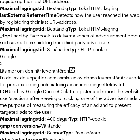
registering their last URL-address.
Maximal lagringstid
: Beständig
Typ
: Lokal HTML-lagring
lastExternalReferrerTime
Detects how the user reached the web
by registering their last URL-address.
Maximal lagringstid
: Beständig
Typ
: Lokal HTML-lagring
_fbp
Used by Facebook to deliver a series of advertisement produ
such as real time bidding from third party advertisers.
Maximal lagringstid
: 3 månader
Typ
: HTTP-cookie
Google
3
Läs mer om den här leverantören
En del av de uppgifter som samlas in av denna leverantör är avse
för personalisering och mätning av annonseringseffektivitet.
IDE
Used by Google DoubleClick to register and report the websit
user's actions after viewing or clicking one of the advertiser's ads 
the purpose of measuring the efficacy of an ad and to present
targeted ads to the user.
Maximal lagringstid
: 400 dagar
Typ
: HTTP-cookie
gmp\conversion#
Väntande
Maximal lagringstid
: Session
Typ
: Pixelspårare
ddm/activity/src=#
Väntande