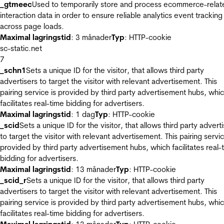
_gtmeec
Used to temporarily store and process ecommerce-relat
interaction data in order to ensure reliable analytics event tracking
across page loads.
Maximal lagringstid
: 3 månader
Typ
: HTTP-cookie
sc-static.net
7
_schn1
Sets a unique ID for the visitor, that allows third party
advertisers to target the visitor with relevant advertisement. This
pairing service is provided by third party advertisement hubs, whi
facilitates real-time bidding for advertisers.
Maximal lagringstid
: 1 dag
Typ
: HTTP-cookie
_scid
Sets a unique ID for the visitor, that allows third party advert
to target the visitor with relevant advertisement. This pairing servic
provided by third party advertisement hubs, which facilitates real-
bidding for advertisers.
Maximal lagringstid
: 13 månader
Typ
: HTTP-cookie
_scid_r
Sets a unique ID for the visitor, that allows third party
advertisers to target the visitor with relevant advertisement. This
pairing service is provided by third party advertisement hubs, whi
facilitates real-time bidding for advertisers.