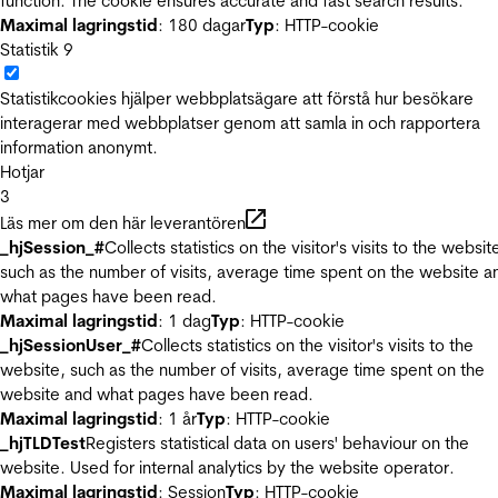
function. The cookie ensures accurate and fast search results.
Maximal lagringstid
: 180 dagar
Typ
: HTTP-cookie
Statistik
9
Statistikcookies hjälper webbplatsägare att förstå hur besökare
interagerar med webbplatser genom att samla in och rapportera
information anonymt.
Hotjar
3
Läs mer om den här leverantören
_hjSession_#
Collects statistics on the visitor's visits to the websit
such as the number of visits, average time spent on the website a
what pages have been read.
Maximal lagringstid
: 1 dag
Typ
: HTTP-cookie
_hjSessionUser_#
Collects statistics on the visitor's visits to the
website, such as the number of visits, average time spent on the
website and what pages have been read.
Maximal lagringstid
: 1 år
Typ
: HTTP-cookie
_hjTLDTest
Registers statistical data on users' behaviour on the
website. Used for internal analytics by the website operator.
Maximal lagringstid
: Session
Typ
: HTTP-cookie