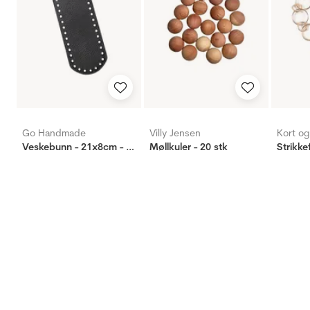
Go Handmade
Villy Jensen
Kort o
Veskebunn - 21x8cm - Sort
Møllkuler - 20 stk
Strikke