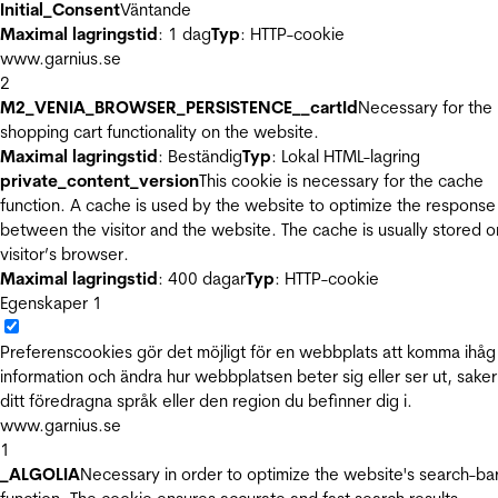
Initial_Consent
Väntande
Maximal lagringstid
: 1 dag
Typ
: HTTP-cookie
www.garnius.se
2
M2_VENIA_BROWSER_PERSISTENCE__cartId
Necessary for the
shopping cart functionality on the website.
Maximal lagringstid
: Beständig
Typ
: Lokal HTML-lagring
private_content_version
This cookie is necessary for the cache
function. A cache is used by the website to optimize the response
between the visitor and the website. The cache is usually stored o
visitor’s browser.
Maximal lagringstid
: 400 dagar
Typ
: HTTP-cookie
Egenskaper
1
Preferenscookies gör det möjligt för en webbplats att komma ihåg
information och ändra hur webbplatsen beter sig eller ser ut, sake
ditt föredragna språk eller den region du befinner dig i.
www.garnius.se
1
_ALGOLIA
Necessary in order to optimize the website's search-ba