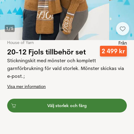
1
/
5
House of Yarn
Från
20-12 Fjols tillbehör set
2
499
kr
Stickningskit med mönster och komplett
garnförbrukning för vald storlek. Mönster skickas via
e-post.;
Visa mer information
Välj storlek och färg