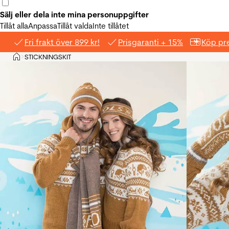
Sälj eller dela inte mina personuppgifter
Tillåt alla
Anpassa
Tillåt valda
Inte tillåtet
Fri frakt över 899 kr!
Prisgaranti + 15%
Köp pre
Hem
STICKNINGSKIT
>