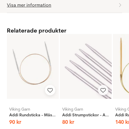
Visa mer information
Relaterade produkter
Viking Garn
Viking Garn
Viking 
Addi Rundsticka - Mässing
Addi Strumpstickor - Aluminium
90
kr
80
kr
140
k