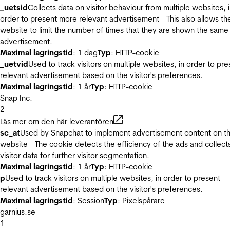
_uetsid
Collects data on visitor behaviour from multiple websites, 
order to present more relevant advertisement - This also allows th
website to limit the number of times that they are shown the same
advertisement.
Maximal lagringstid
: 1 dag
Typ
: HTTP-cookie
_uetvid
Used to track visitors on multiple websites, in order to pre
relevant advertisement based on the visitor's preferences.
Maximal lagringstid
: 1 år
Typ
: HTTP-cookie
Snap Inc.
2
Läs mer om den här leverantören
sc_at
Used by Snapchat to implement advertisement content on t
website - The cookie detects the efficiency of the ads and collect
visitor data for further visitor segmentation.
Maximal lagringstid
: 1 år
Typ
: HTTP-cookie
p
Used to track visitors on multiple websites, in order to present
relevant advertisement based on the visitor's preferences.
Maximal lagringstid
: Session
Typ
: Pixelspårare
garnius.se
1