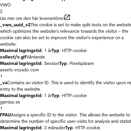
VWO
2
Läs mer om den här leverantören
_vwo_uuid_v2
This cookie is set to make split-tests on the websit
which optimizes the website's relevance towards the visitor – the
cookie can also be set to improve the visitor's experience on a
website.
Maximal lagringstid
: 1 år
Typ
: HTTP-cookie
collect/v.gif
Väntande
Maximal lagringstid
: Session
Typ
: Pixelspårare
assets.voyado.com
1
_va
Contains an visitor ID. This is used to identify the visitor upon r
entry to the website.
Maximal lagringstid
: 1 år
Typ
: HTTP-cookie
garnius.se
1
FPAU
Assigns a specific ID to the visitor. This allows the website to
determine the number of specific user-visits for analysis and statist
Maximal lagringstid
: 3 månader
Typ
: HTTP-cookie