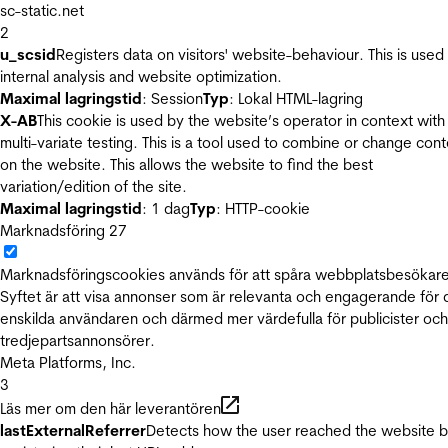
sc-static.net
2
u_scsid
Registers data on visitors' website-behaviour. This is used 
internal analysis and website optimization.
Maximal lagringstid
: Session
Typ
: Lokal HTML-lagring
X-AB
This cookie is used by the website’s operator in context with
multi-variate testing. This is a tool used to combine or change con
on the website. This allows the website to find the best
variation/edition of the site.
Maximal lagringstid
: 1 dag
Typ
: HTTP-cookie
Marknadsföring
27
Marknadsföringscookies används för att spåra webbplatsbesökare
Syftet är att visa annonser som är relevanta och engagerande för
enskilda användaren och därmed mer värdefulla för publicister och
tredjepartsannonsörer.
Meta Platforms, Inc.
3
Läs mer om den här leverantören
lastExternalReferrer
Detects how the user reached the website 