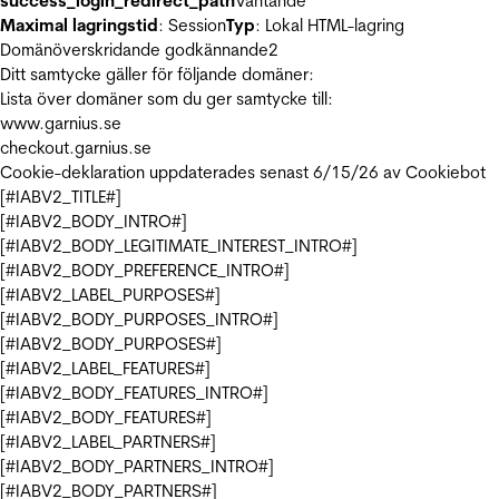
success_login_redirect_path
Väntande
Maximal lagringstid
: Session
Typ
: Lokal HTML-lagring
Domänöverskridande godkännande
2
Ditt samtycke gäller för följande domäner:
Lista över domäner som du ger samtycke till:
www.garnius.se
checkout.garnius.se
Cookie-deklaration uppdaterades senast 6/15/26 av
Cookiebot
[#IABV2_TITLE#]
[#IABV2_BODY_INTRO#]
[#IABV2_BODY_LEGITIMATE_INTEREST_INTRO#]
[#IABV2_BODY_PREFERENCE_INTRO#]
[#IABV2_LABEL_PURPOSES#]
[#IABV2_BODY_PURPOSES_INTRO#]
[#IABV2_BODY_PURPOSES#]
[#IABV2_LABEL_FEATURES#]
[#IABV2_BODY_FEATURES_INTRO#]
[#IABV2_BODY_FEATURES#]
[#IABV2_LABEL_PARTNERS#]
[#IABV2_BODY_PARTNERS_INTRO#]
[#IABV2_BODY_PARTNERS#]