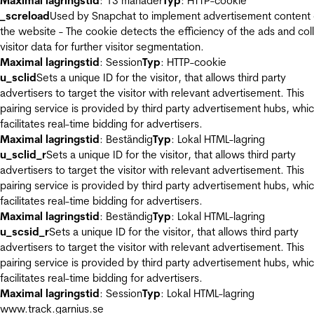
Maximal lagringstid
: 13 månader
Typ
: HTTP-cookie
_screload
Used by Snapchat to implement advertisement content
the website - The cookie detects the efficiency of the ads and col
visitor data for further visitor segmentation.
Maximal lagringstid
: Session
Typ
: HTTP-cookie
u_sclid
Sets a unique ID for the visitor, that allows third party
advertisers to target the visitor with relevant advertisement. This
pairing service is provided by third party advertisement hubs, whi
facilitates real-time bidding for advertisers.
Maximal lagringstid
: Beständig
Typ
: Lokal HTML-lagring
u_sclid_r
Sets a unique ID for the visitor, that allows third party
advertisers to target the visitor with relevant advertisement. This
pairing service is provided by third party advertisement hubs, whi
facilitates real-time bidding for advertisers.
Maximal lagringstid
: Beständig
Typ
: Lokal HTML-lagring
u_scsid_r
Sets a unique ID for the visitor, that allows third party
advertisers to target the visitor with relevant advertisement. This
pairing service is provided by third party advertisement hubs, whi
facilitates real-time bidding for advertisers.
Maximal lagringstid
: Session
Typ
: Lokal HTML-lagring
www.track.garnius.se