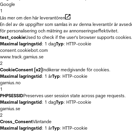
Google
1
Läs mer om den här leverantören
En del av de uppgifter som samlas in av denna leverantör är avse
för personalisering och mätning av annonseringseffektivitet.
test_cookie
Used to check if the user's browser supports cookies
Maximal lagringstid
: 1 dag
Typ
: HTTP-cookie
consent.cookiebot.com
www.track.garnius.se
2
CookieConsent [x2]
Indikerar medgivande för cookies.
Maximal lagringstid
: 1 år
Typ
: HTTP-cookie
garnius.no
1
PHPSESSID
Preserves user session state across page requests.
Maximal lagringstid
: 1 dag
Typ
: HTTP-cookie
garnius.se
2
Cross_Consent
Väntande
Maximal lagringstid
: 1 år
Typ
: HTTP-cookie