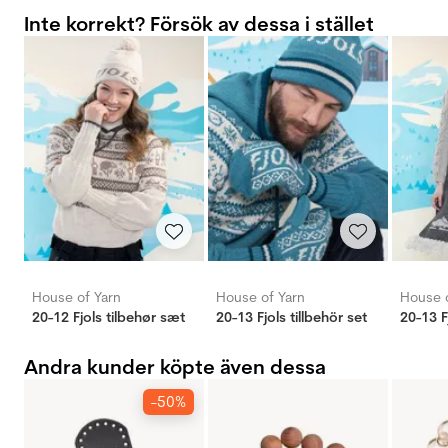
Inte korrekt? Försök av dessa i stället
House of Yarn
House of Yarn
House o
20-12 Fjols tilbehør sæt
20-13 Fjols tillbehör set
20-13 F
Andra kunder köpte även dessa
-50%