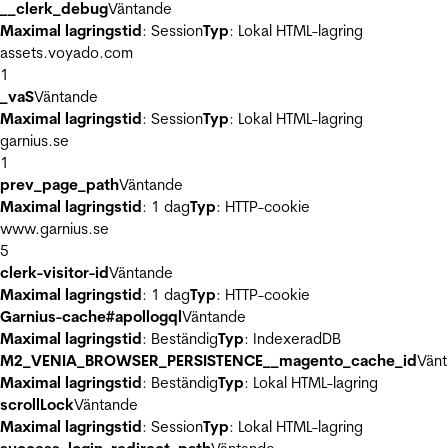
__clerk_debug
Väntande
Maximal lagringstid
: Session
Typ
: Lokal HTML-lagring
assets.voyado.com
1
_vaS
Väntande
Maximal lagringstid
: Session
Typ
: Lokal HTML-lagring
garnius.se
1
prev_page_path
Väntande
Maximal lagringstid
: 1 dag
Typ
: HTTP-cookie
www.garnius.se
5
clerk-visitor-id
Väntande
Maximal lagringstid
: 1 dag
Typ
: HTTP-cookie
Garnius-cache#apollogql
Väntande
Maximal lagringstid
: Beständig
Typ
: IndexeradDB
M2_VENIA_BROWSER_PERSISTENCE__magento_cache_id
Vän
Maximal lagringstid
: Beständig
Typ
: Lokal HTML-lagring
scrollLock
Väntande
Maximal lagringstid
: Session
Typ
: Lokal HTML-lagring