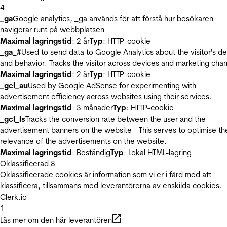
4
_ga
Google analytics, _ga används för att förstå hur besökaren
navigerar runt på webbplatsen
Maximal lagringstid
: 2 år
Typ
: HTTP-cookie
_ga_#
Used to send data to Google Analytics about the visitor's d
and behavior. Tracks the visitor across devices and marketing chan
Maximal lagringstid
: 2 år
Typ
: HTTP-cookie
_gcl_au
Used by Google AdSense for experimenting with
advertisement efficiency across websites using their services.
Maximal lagringstid
: 3 månader
Typ
: HTTP-cookie
_gcl_ls
Tracks the conversion rate between the user and the
advertisement banners on the website - This serves to optimise th
relevance of the advertisements on the website.
Maximal lagringstid
: Beständig
Typ
: Lokal HTML-lagring
Oklassificerad
8
Oklassificerade cookies är information som vi er i färd med att
klassificera, tillsammans med leverantörerna av enskilda cookies.
Clerk.io
1
Läs mer om den här leverantören