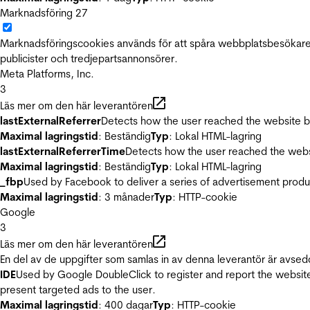
Marknadsföring
27
Marknadsföringscookies används för att spåra webbplatsbesökare.
publicister och tredjepartsannonsörer.
Meta Platforms, Inc.
3
Läs mer om den här leverantören
lastExternalReferrer
Detects how the user reached the website by 
Maximal lagringstid
: Beständig
Typ
: Lokal HTML-lagring
lastExternalReferrerTime
Detects how the user reached the websi
Maximal lagringstid
: Beständig
Typ
: Lokal HTML-lagring
_fbp
Used by Facebook to deliver a series of advertisement product
Maximal lagringstid
: 3 månader
Typ
: HTTP-cookie
Google
3
Läs mer om den här leverantören
En del av de uppgifter som samlas in av denna leverantör är avsed
IDE
Used by Google DoubleClick to register and report the website u
present targeted ads to the user.
Maximal lagringstid
: 400 dagar
Typ
: HTTP-cookie