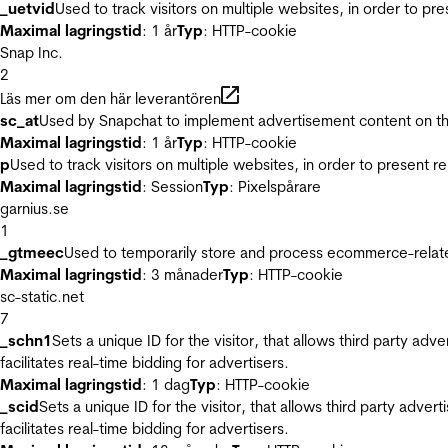
_uetvid
Used to track visitors on multiple websites, in order to pr
Maximal lagringstid
: 1 år
Typ
: HTTP-cookie
Snap Inc.
2
Läs mer om den här leverantören
sc_at
Used by Snapchat to implement advertisement content on the w
Maximal lagringstid
: 1 år
Typ
: HTTP-cookie
p
Used to track visitors on multiple websites, in order to present 
Maximal lagringstid
: Session
Typ
: Pixelspårare
garnius.se
1
_gtmeec
Used to temporarily store and process ecommerce-related 
Maximal lagringstid
: 3 månader
Typ
: HTTP-cookie
sc-static.net
7
_schn1
Sets a unique ID for the visitor, that allows third party adv
facilitates real-time bidding for advertisers.
Maximal lagringstid
: 1 dag
Typ
: HTTP-cookie
_scid
Sets a unique ID for the visitor, that allows third party adver
facilitates real-time bidding for advertisers.