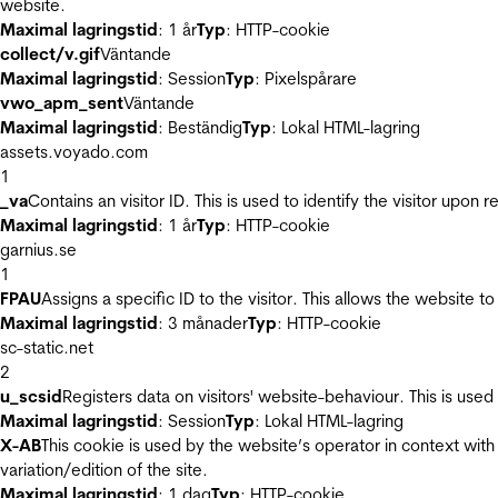
website.
Maximal lagringstid
: 1 år
Typ
: HTTP-cookie
collect/v.gif
Väntande
Maximal lagringstid
: Session
Typ
: Pixelspårare
vwo_apm_sent
Väntande
Maximal lagringstid
: Beständig
Typ
: Lokal HTML-lagring
assets.voyado.com
1
_va
Contains an visitor ID. This is used to identify the visitor upon 
Maximal lagringstid
: 1 år
Typ
: HTTP-cookie
garnius.se
1
FPAU
Assigns a specific ID to the visitor. This allows the website to
Maximal lagringstid
: 3 månader
Typ
: HTTP-cookie
sc-static.net
2
u_scsid
Registers data on visitors' website-behaviour. This is used 
Maximal lagringstid
: Session
Typ
: Lokal HTML-lagring
X-AB
This cookie is used by the website’s operator in context with 
variation/edition of the site.
Maximal lagringstid
: 1 dag
Typ
: HTTP-cookie