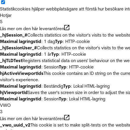
Statistikcookies hjälper webbplatsägare att förstå hur besökare 
Hotjar
5
Läs mer om den här leverantören
_hjSession_#
Collects statistics on the visitor's visits to the we
Maximal lagringstid
: 1 dag
Typ
: HTTP-cookie
_hjSessionUser_#
Collects statistics on the visitor's visits to t
Maximal lagringstid
: 1 år
Typ
: HTTP-cookie
_hjTLDTest
Registers statistical data on users' behaviour on the we
Maximal lagringstid
: Session
Typ
: HTTP-cookie
hjActiveViewportIds
This cookie contains an ID string on the curr
visitor's experience.
Maximal lagringstid
: Beständig
Typ
: Lokal HTML-lagring
hjViewportId
Saves the user's screen size in order to adjust the s
Maximal lagringstid
: Session
Typ
: Lokal HTML-lagring
VWO
3
Läs mer om den här leverantören
_vwo_uuid_v2
This cookie is set to make split-tests on the websi