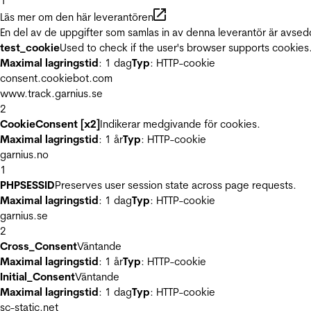
1
Läs mer om den här leverantören
En del av de uppgifter som samlas in av denna leverantör är avsed
test_cookie
Used to check if the user's browser supports cookies
Maximal lagringstid
: 1 dag
Typ
: HTTP-cookie
consent.cookiebot.com
www.track.garnius.se
2
CookieConsent [x2]
Indikerar medgivande för cookies.
Maximal lagringstid
: 1 år
Typ
: HTTP-cookie
garnius.no
1
PHPSESSID
Preserves user session state across page requests.
Maximal lagringstid
: 1 dag
Typ
: HTTP-cookie
garnius.se
2
Cross_Consent
Väntande
Maximal lagringstid
: 1 år
Typ
: HTTP-cookie
Initial_Consent
Väntande
Maximal lagringstid
: 1 dag
Typ
: HTTP-cookie
sc-static.net