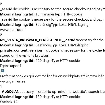
2
_scsrid
The cookie is necessary for the secure checkout and payme
Maximal lagringstid
: 13 månader
Typ
: HTTP-cookie
_scsrid
The cookie is necessary for the secure checkout and payme
Maximal lagringstid
: Beständig
Typ
: Lokal HTML-lagring
www.garnius.se
2
M2_VENIA_BROWSER_PERSISTENCE__cartId
Necessary for the 
Maximal lagringstid
: Beständig
Typ
: Lokal HTML-lagring
private_content_version
This cookie is necessary for the cache 
stored on the visitor’s browser.
Maximal lagringstid
: 400 dagar
Typ
: HTTP-cookie
Egenskaper
1
Preferenscookies gör det möjligt för en webbplats att komma ihåg i
www.garnius.se
1
_ALGOLIA
Necessary in order to optimize the website's search-bar
Maximal lagringstid
: 180 dagar
Typ
: HTTP-cookie
Statistik
12