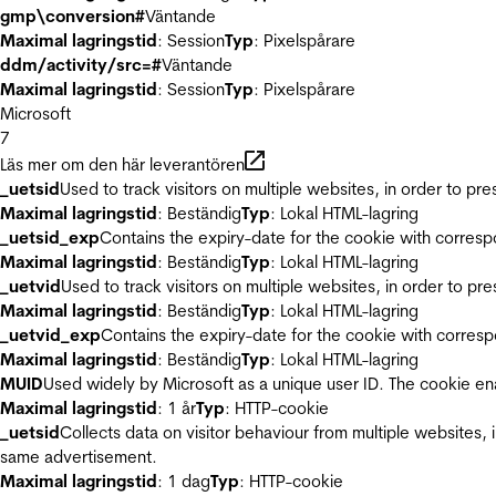
gmp\conversion#
Väntande
Maximal lagringstid
: Session
Typ
: Pixelspårare
ddm/activity/src=#
Väntande
Maximal lagringstid
: Session
Typ
: Pixelspårare
Microsoft
7
Läs mer om den här leverantören
_uetsid
Used to track visitors on multiple websites, in order to pr
Maximal lagringstid
: Beständig
Typ
: Lokal HTML-lagring
_uetsid_exp
Contains the expiry-date for the cookie with corres
Maximal lagringstid
: Beständig
Typ
: Lokal HTML-lagring
_uetvid
Used to track visitors on multiple websites, in order to pr
Maximal lagringstid
: Beständig
Typ
: Lokal HTML-lagring
_uetvid_exp
Contains the expiry-date for the cookie with corres
Maximal lagringstid
: Beständig
Typ
: Lokal HTML-lagring
MUID
Used widely by Microsoft as a unique user ID. The cookie en
Maximal lagringstid
: 1 år
Typ
: HTTP-cookie
_uetsid
Collects data on visitor behaviour from multiple websites, 
same advertisement.
Maximal lagringstid
: 1 dag
Typ
: HTTP-cookie