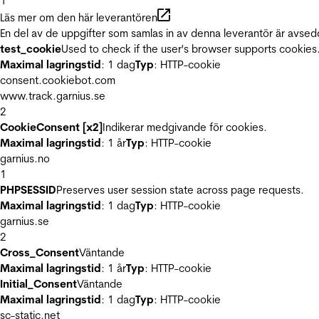
1
Läs mer om den här leverantören
En del av de uppgifter som samlas in av denna leverantör är avsed
test_cookie
Used to check if the user's browser supports cookies
Maximal lagringstid
: 1 dag
Typ
: HTTP-cookie
consent.cookiebot.com
www.track.garnius.se
2
CookieConsent [x2]
Indikerar medgivande för cookies.
Maximal lagringstid
: 1 år
Typ
: HTTP-cookie
garnius.no
1
PHPSESSID
Preserves user session state across page requests.
Maximal lagringstid
: 1 dag
Typ
: HTTP-cookie
garnius.se
2
Cross_Consent
Väntande
Maximal lagringstid
: 1 år
Typ
: HTTP-cookie
Initial_Consent
Väntande
Maximal lagringstid
: 1 dag
Typ
: HTTP-cookie
sc-static.net