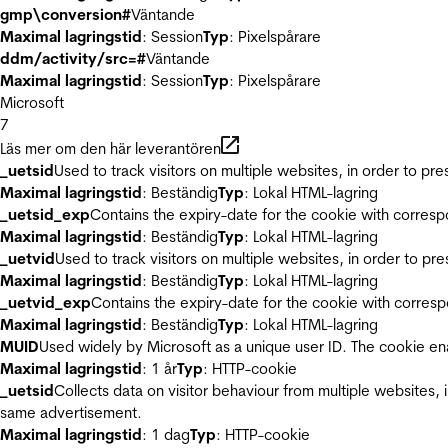
gmp\conversion#
Väntande
Maximal lagringstid
: Session
Typ
: Pixelspårare
ddm/activity/src=#
Väntande
Maximal lagringstid
: Session
Typ
: Pixelspårare
Microsoft
7
Läs mer om den här leverantören
_uetsid
Used to track visitors on multiple websites, in order to pr
Maximal lagringstid
: Beständig
Typ
: Lokal HTML-lagring
_uetsid_exp
Contains the expiry-date for the cookie with corres
Maximal lagringstid
: Beständig
Typ
: Lokal HTML-lagring
_uetvid
Used to track visitors on multiple websites, in order to pr
Maximal lagringstid
: Beständig
Typ
: Lokal HTML-lagring
_uetvid_exp
Contains the expiry-date for the cookie with corres
Maximal lagringstid
: Beständig
Typ
: Lokal HTML-lagring
MUID
Used widely by Microsoft as a unique user ID. The cookie en
Maximal lagringstid
: 1 år
Typ
: HTTP-cookie
_uetsid
Collects data on visitor behaviour from multiple websites, 
same advertisement.
Maximal lagringstid
: 1 dag
Typ
: HTTP-cookie