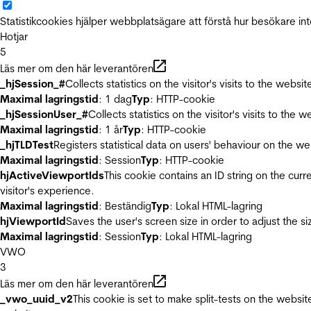
Statistikcookies hjälper webbplatsägare att förstå hur besökare 
Hotjar
5
Läs mer om den här leverantören
_hjSession_#
Collects statistics on the visitor's visits to the we
Maximal lagringstid
: 1 dag
Typ
: HTTP-cookie
_hjSessionUser_#
Collects statistics on the visitor's visits to t
Maximal lagringstid
: 1 år
Typ
: HTTP-cookie
_hjTLDTest
Registers statistical data on users' behaviour on the we
Maximal lagringstid
: Session
Typ
: HTTP-cookie
hjActiveViewportIds
This cookie contains an ID string on the curr
visitor's experience.
Maximal lagringstid
: Beständig
Typ
: Lokal HTML-lagring
hjViewportId
Saves the user's screen size in order to adjust the s
Maximal lagringstid
: Session
Typ
: Lokal HTML-lagring
VWO
3
Läs mer om den här leverantören
_vwo_uuid_v2
This cookie is set to make split-tests on the websi