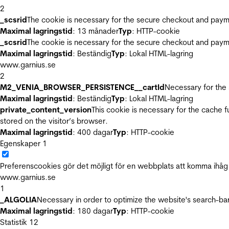
2
_scsrid
The cookie is necessary for the secure checkout and payme
Maximal lagringstid
: 13 månader
Typ
: HTTP-cookie
_scsrid
The cookie is necessary for the secure checkout and payme
Maximal lagringstid
: Beständig
Typ
: Lokal HTML-lagring
www.garnius.se
2
M2_VENIA_BROWSER_PERSISTENCE__cartId
Necessary for the 
Maximal lagringstid
: Beständig
Typ
: Lokal HTML-lagring
private_content_version
This cookie is necessary for the cache 
stored on the visitor’s browser.
Maximal lagringstid
: 400 dagar
Typ
: HTTP-cookie
Egenskaper
1
Preferenscookies gör det möjligt för en webbplats att komma ihåg i
www.garnius.se
1
_ALGOLIA
Necessary in order to optimize the website's search-bar
Maximal lagringstid
: 180 dagar
Typ
: HTTP-cookie
Statistik
12