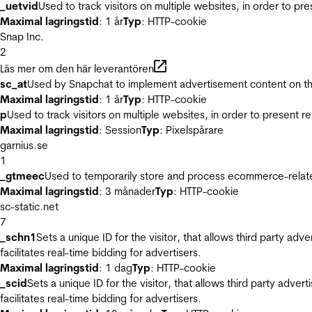
_uetvid
Used to track visitors on multiple websites, in order to pr
Maximal lagringstid
: 1 år
Typ
: HTTP-cookie
Snap Inc.
2
Läs mer om den här leverantören
sc_at
Used by Snapchat to implement advertisement content on the w
Maximal lagringstid
: 1 år
Typ
: HTTP-cookie
p
Used to track visitors on multiple websites, in order to present 
Maximal lagringstid
: Session
Typ
: Pixelspårare
garnius.se
1
_gtmeec
Used to temporarily store and process ecommerce-related 
Maximal lagringstid
: 3 månader
Typ
: HTTP-cookie
sc-static.net
7
_schn1
Sets a unique ID for the visitor, that allows third party adv
facilitates real-time bidding for advertisers.
Maximal lagringstid
: 1 dag
Typ
: HTTP-cookie
_scid
Sets a unique ID for the visitor, that allows third party adver
facilitates real-time bidding for advertisers.