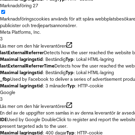
Marknadsföring
27
Marknadsföringscookies används för att spåra webbplatsbesökare.
publicister och tredjepartsannonsörer.
Meta Platforms, Inc.
3
Läs mer om den här leverantören
lastExternalReferrer
Detects how the user reached the website by 
Maximal lagringstid
: Beständig
Typ
: Lokal HTML-lagring
lastExternalReferrerTime
Detects how the user reached the websi
Maximal lagringstid
: Beständig
Typ
: Lokal HTML-lagring
_fbp
Used by Facebook to deliver a series of advertisement product
Maximal lagringstid
: 3 månader
Typ
: HTTP-cookie
Google
3
Läs mer om den här leverantören
En del av de uppgifter som samlas in av denna leverantör är avsed
IDE
Used by Google DoubleClick to register and report the website u
present targeted ads to the user.
Maximal lagringstid
: 400 dagar
Typ
: HTTP-cookie