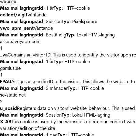
website.
Maximal lagringstid
: 1 år
Typ
: HTTP-cookie
collect/v.gif
Väntande
Maximal lagringstid
: Session
Typ
: Pixelspårare
vwo_apm_sent
Väntande
Maximal lagringstid
: Beständig
Typ
: Lokal HTML-lagring
assets.voyado.com
1
_va
Contains an visitor ID. This is used to identify the visitor upon 
Maximal lagringstid
: 1 år
Typ
: HTTP-cookie
garnius.se
1
FPAU
Assigns a specific ID to the visitor. This allows the website to
Maximal lagringstid
: 3 månader
Typ
: HTTP-cookie
sc-static.net
2
u_scsid
Registers data on visitors' website-behaviour. This is used 
Maximal lagringstid
: Session
Typ
: Lokal HTML-lagring
X-AB
This cookie is used by the website’s operator in context with 
variation/edition of the site.
Maximal lagringstid
: 1 dag
Typ
: HTTP-cookie