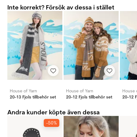
Inte korrekt? Försök av dessa i stället
House of Yarn
House of Yarn
House o
20-13 Fjols tillbehör set
20-12 Fjols tillbehör set
20-12 F
Andra kunder köpte även dessa
-50%