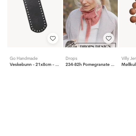
Go Handmade
Drops
Villy J
Veskebunn - 21x8cm - Sort
234-82h Pomegranate Shawl
Møllkul