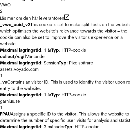
VWO
2
Läs mer om den här leverantören
_vwo_uuid_v2
This cookie is set to make split-tests on the websit
which optimizes the website's relevance towards the visitor – the
cookie can also be set to improve the visitor's experience on a
website.
Maximal lagringstid
: 1 år
Typ
: HTTP-cookie
collect/v.gif
Väntande
Maximal lagringstid
: Session
Typ
: Pixelspårare
assets.voyado.com
1
_va
Contains an visitor ID. This is used to identify the visitor upon r
entry to the website.
Maximal lagringstid
: 1 år
Typ
: HTTP-cookie
garnius.se
1
FPAU
Assigns a specific ID to the visitor. This allows the website to
determine the number of specific user-visits for analysis and statist
Maximal lagringstid
: 3 månader
Typ
: HTTP-cookie