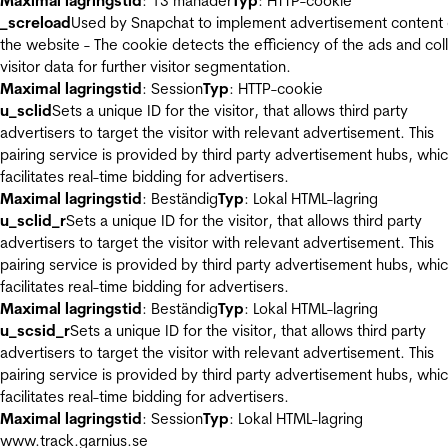
Maximal lagringstid
: 13 månader
Typ
: HTTP-cookie
_screload
Used by Snapchat to implement advertisement content
the website - The cookie detects the efficiency of the ads and col
visitor data for further visitor segmentation.
Maximal lagringstid
: Session
Typ
: HTTP-cookie
u_sclid
Sets a unique ID for the visitor, that allows third party
advertisers to target the visitor with relevant advertisement. This
pairing service is provided by third party advertisement hubs, whi
facilitates real-time bidding for advertisers.
Maximal lagringstid
: Beständig
Typ
: Lokal HTML-lagring
u_sclid_r
Sets a unique ID for the visitor, that allows third party
advertisers to target the visitor with relevant advertisement. This
pairing service is provided by third party advertisement hubs, whi
facilitates real-time bidding for advertisers.
Maximal lagringstid
: Beständig
Typ
: Lokal HTML-lagring
u_scsid_r
Sets a unique ID for the visitor, that allows third party
advertisers to target the visitor with relevant advertisement. This
pairing service is provided by third party advertisement hubs, whi
facilitates real-time bidding for advertisers.
Maximal lagringstid
: Session
Typ
: Lokal HTML-lagring
www.track.garnius.se