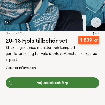
1
/
5
House of Yarn
Från
20-13 Fjols tillbehör set
1
839
kr
Stickningskit med mönster och komplett
garnförbrukning för vald storlek. Mönster skickas via
e-post.;
Visa mer information
Välj storlek och färg