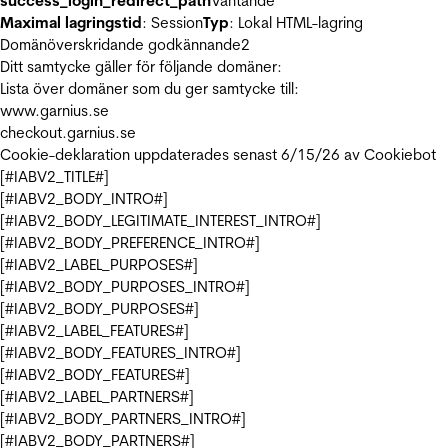
success_login_redirect_path
Väntande
Maximal lagringstid
: Session
Typ
: Lokal HTML-lagring
Domänöverskridande godkännande
2
Ditt samtycke gäller för följande domäner:
Lista över domäner som du ger samtycke till:
www.garnius.se
checkout.garnius.se
Cookie-deklaration uppdaterades senast 6/15/26 av
Cookiebot
[#IABV2_TITLE#]
[#IABV2_BODY_INTRO#]
[#IABV2_BODY_LEGITIMATE_INTEREST_INTRO#]
[#IABV2_BODY_PREFERENCE_INTRO#]
[#IABV2_LABEL_PURPOSES#]
[#IABV2_BODY_PURPOSES_INTRO#]
[#IABV2_BODY_PURPOSES#]
[#IABV2_LABEL_FEATURES#]
[#IABV2_BODY_FEATURES_INTRO#]
[#IABV2_BODY_FEATURES#]
[#IABV2_LABEL_PARTNERS#]
[#IABV2_BODY_PARTNERS_INTRO#]
[#IABV2_BODY_PARTNERS#]