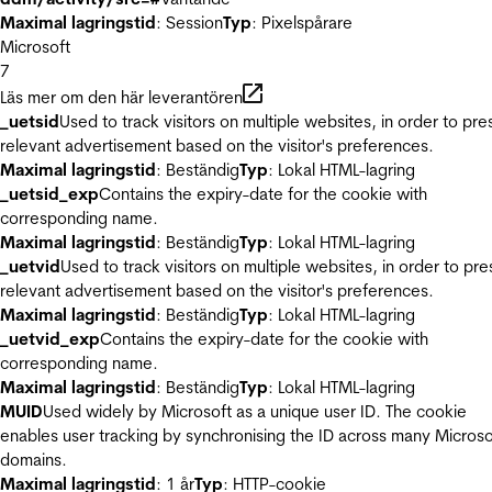
Maximal lagringstid
: Session
Typ
: Pixelspårare
Microsoft
7
Läs mer om den här leverantören
_uetsid
Used to track visitors on multiple websites, in order to pre
relevant advertisement based on the visitor's preferences.
Maximal lagringstid
: Beständig
Typ
: Lokal HTML-lagring
_uetsid_exp
Contains the expiry-date for the cookie with
corresponding name.
Maximal lagringstid
: Beständig
Typ
: Lokal HTML-lagring
_uetvid
Used to track visitors on multiple websites, in order to pre
relevant advertisement based on the visitor's preferences.
Maximal lagringstid
: Beständig
Typ
: Lokal HTML-lagring
_uetvid_exp
Contains the expiry-date for the cookie with
corresponding name.
Maximal lagringstid
: Beständig
Typ
: Lokal HTML-lagring
MUID
Used widely by Microsoft as a unique user ID. The cookie
enables user tracking by synchronising the ID across many Microso
domains.
Maximal lagringstid
: 1 år
Typ
: HTTP-cookie