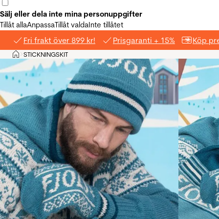
Sälj eller dela inte mina personuppgifter
Tillåt alla
Anpassa
Tillåt valda
Inte tillåtet
Fri frakt över 899 kr!
Prisgaranti + 15%
Köp pre
Hem
STICKNINGSKIT
>