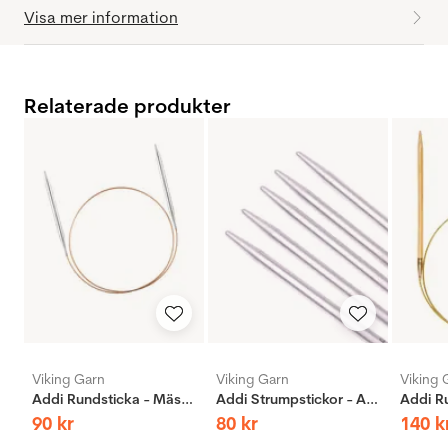
Visa mer information
Relaterade produkter
Viking Garn
Viking Garn
Viking 
Addi Rundsticka - Mässing
Addi Strumpstickor - Aluminium
90
kr
80
kr
140
k