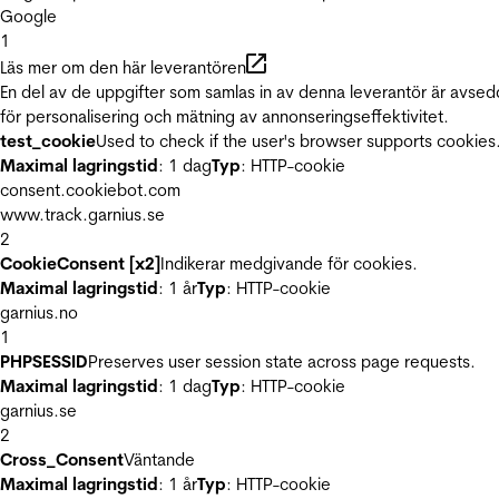
Google
1
Läs mer om den här leverantören
En del av de uppgifter som samlas in av denna leverantör är avse
för personalisering och mätning av annonseringseffektivitet.
test_cookie
Used to check if the user's browser supports cookies
Maximal lagringstid
: 1 dag
Typ
: HTTP-cookie
consent.cookiebot.com
www.track.garnius.se
2
CookieConsent [x2]
Indikerar medgivande för cookies.
Maximal lagringstid
: 1 år
Typ
: HTTP-cookie
garnius.no
1
PHPSESSID
Preserves user session state across page requests.
Maximal lagringstid
: 1 dag
Typ
: HTTP-cookie
garnius.se
2
Cross_Consent
Väntande
Maximal lagringstid
: 1 år
Typ
: HTTP-cookie