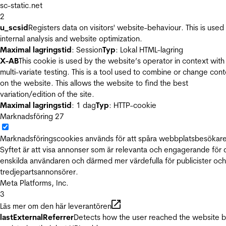
sc-static.net
2
u_scsid
Registers data on visitors' website-behaviour. This is used 
internal analysis and website optimization.
Maximal lagringstid
: Session
Typ
: Lokal HTML-lagring
X-AB
This cookie is used by the website’s operator in context with
multi-variate testing. This is a tool used to combine or change con
on the website. This allows the website to find the best
variation/edition of the site.
Maximal lagringstid
: 1 dag
Typ
: HTTP-cookie
Marknadsföring
27
Marknadsföringscookies används för att spåra webbplatsbesökare
Syftet är att visa annonser som är relevanta och engagerande för
enskilda användaren och därmed mer värdefulla för publicister och
tredjepartsannonsörer.
Meta Platforms, Inc.
3
Läs mer om den här leverantören
lastExternalReferrer
Detects how the user reached the website 