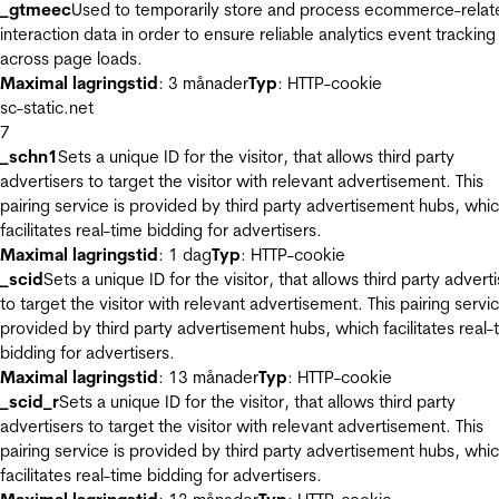
_gtmeec
Used to temporarily store and process ecommerce-relat
interaction data in order to ensure reliable analytics event tracking
across page loads.
Maximal lagringstid
: 3 månader
Typ
: HTTP-cookie
sc-static.net
7
_schn1
Sets a unique ID for the visitor, that allows third party
advertisers to target the visitor with relevant advertisement. This
pairing service is provided by third party advertisement hubs, whi
facilitates real-time bidding for advertisers.
Maximal lagringstid
: 1 dag
Typ
: HTTP-cookie
_scid
Sets a unique ID for the visitor, that allows third party advert
to target the visitor with relevant advertisement. This pairing servic
provided by third party advertisement hubs, which facilitates real-
bidding for advertisers.
Maximal lagringstid
: 13 månader
Typ
: HTTP-cookie
_scid_r
Sets a unique ID for the visitor, that allows third party
advertisers to target the visitor with relevant advertisement. This
pairing service is provided by third party advertisement hubs, whi
facilitates real-time bidding for advertisers.