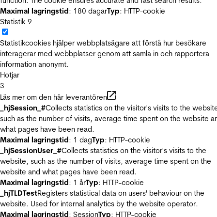
function. The cookie ensures accurate and fast search results.
Maximal lagringstid
: 180 dagar
Typ
: HTTP-cookie
Statistik
9
Statistikcookies hjälper webbplatsägare att förstå hur besökare
interagerar med webbplatser genom att samla in och rapportera
information anonymt.
Hotjar
3
Läs mer om den här leverantören
_hjSession_#
Collects statistics on the visitor's visits to the websit
such as the number of visits, average time spent on the website a
what pages have been read.
Maximal lagringstid
: 1 dag
Typ
: HTTP-cookie
_hjSessionUser_#
Collects statistics on the visitor's visits to the
website, such as the number of visits, average time spent on the
website and what pages have been read.
Maximal lagringstid
: 1 år
Typ
: HTTP-cookie
_hjTLDTest
Registers statistical data on users' behaviour on the
website. Used for internal analytics by the website operator.
Maximal lagringstid
: Session
Typ
: HTTP-cookie