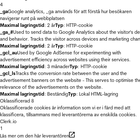
4
_ga
Google analytics, _ga används för att förstå hur besökaren
navigerar runt på webbplatsen
Maximal lagringstid
: 2 år
Typ
: HTTP-cookie
_ga_#
Used to send data to Google Analytics about the visitor's d
and behavior. Tracks the visitor across devices and marketing chan
Maximal lagringstid
: 2 år
Typ
: HTTP-cookie
_gcl_au
Used by Google AdSense for experimenting with
advertisement efficiency across websites using their services.
Maximal lagringstid
: 3 månader
Typ
: HTTP-cookie
_gcl_ls
Tracks the conversion rate between the user and the
advertisement banners on the website - This serves to optimise th
relevance of the advertisements on the website.
Maximal lagringstid
: Beständig
Typ
: Lokal HTML-lagring
Oklassificerad
8
Oklassificerade cookies är information som vi er i färd med att
klassificera, tillsammans med leverantörerna av enskilda cookies.
Clerk.io
1
Läs mer om den här leverantören