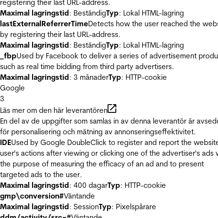
registering their last URL-address.
Maximal lagringstid
: Beständig
Typ
: Lokal HTML-lagring
lastExternalReferrerTime
Detects how the user reached the web
by registering their last URL-address.
Maximal lagringstid
: Beständig
Typ
: Lokal HTML-lagring
_fbp
Used by Facebook to deliver a series of advertisement produ
such as real time bidding from third party advertisers.
Maximal lagringstid
: 3 månader
Typ
: HTTP-cookie
Google
3
Läs mer om den här leverantören
En del av de uppgifter som samlas in av denna leverantör är avse
för personalisering och mätning av annonseringseffektivitet.
IDE
Used by Google DoubleClick to register and report the websit
user's actions after viewing or clicking one of the advertiser's ads 
the purpose of measuring the efficacy of an ad and to present
targeted ads to the user.
Maximal lagringstid
: 400 dagar
Typ
: HTTP-cookie
gmp\conversion#
Väntande
Maximal lagringstid
: Session
Typ
: Pixelspårare
ddm/activity/src=#
Väntande