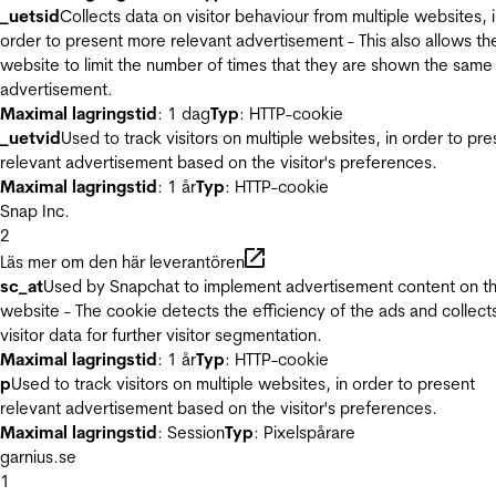
_uetsid
Collects data on visitor behaviour from multiple websites, 
order to present more relevant advertisement - This also allows th
website to limit the number of times that they are shown the same
advertisement.
Maximal lagringstid
: 1 dag
Typ
: HTTP-cookie
_uetvid
Used to track visitors on multiple websites, in order to pre
relevant advertisement based on the visitor's preferences.
Maximal lagringstid
: 1 år
Typ
: HTTP-cookie
Snap Inc.
2
Läs mer om den här leverantören
sc_at
Used by Snapchat to implement advertisement content on t
website - The cookie detects the efficiency of the ads and collect
visitor data for further visitor segmentation.
Maximal lagringstid
: 1 år
Typ
: HTTP-cookie
p
Used to track visitors on multiple websites, in order to present
relevant advertisement based on the visitor's preferences.
Maximal lagringstid
: Session
Typ
: Pixelspårare
garnius.se
1