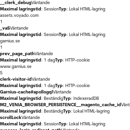
__clerk_debug
Väntande
Maximal lagringstid
: Session
Typ
: Lokal HTML-lagring
assets.voyado.com
1
_vaS
Väntande
Maximal lagringstid
: Session
Typ
: Lokal HTML-lagring
garnius.se
1
prev_page_path
Väntande
Maximal lagringstid
: 1 dag
Typ
: HTTP-cookie
www.garnius.se
5
clerk-visitor-id
Väntande
Maximal lagringstid
: 1 dag
Typ
: HTTP-cookie
Garnius-cache#apollogql
Väntande
Maximal lagringstid
: Beständig
Typ
: IndexeradDB
M2_VENIA_BROWSER_PERSISTENCE__magento_cache_id
Vän
Maximal lagringstid
: Beständig
Typ
: Lokal HTML-lagring
scrollLock
Väntande
Maximal lagringstid
: Session
Typ
: Lokal HTML-lagring