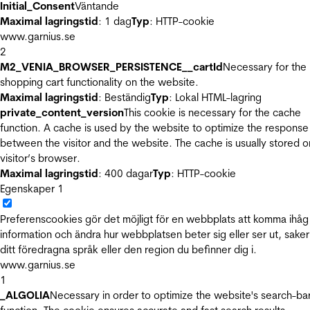
Initial_Consent
Väntande
Maximal lagringstid
: 1 dag
Typ
: HTTP-cookie
www.garnius.se
2
M2_VENIA_BROWSER_PERSISTENCE__cartId
Necessary for the
shopping cart functionality on the website.
Maximal lagringstid
: Beständig
Typ
: Lokal HTML-lagring
private_content_version
This cookie is necessary for the cache
function. A cache is used by the website to optimize the response
between the visitor and the website. The cache is usually stored o
visitor’s browser.
Maximal lagringstid
: 400 dagar
Typ
: HTTP-cookie
Egenskaper
1
Preferenscookies gör det möjligt för en webbplats att komma ihåg
information och ändra hur webbplatsen beter sig eller ser ut, sake
ditt föredragna språk eller den region du befinner dig i.
www.garnius.se
1
_ALGOLIA
Necessary in order to optimize the website's search-ba