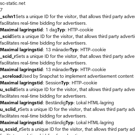
sc-static.net
7
_schn1
Sets a unique ID for the visitor, that allows third party adv
facilitates real-time bidding for advertisers.
Maximal lagringstid
: 1 dag
Typ
: HTTP-cookie
_scid
Sets a unique ID for the visitor, that allows third party adver
facilitates real-time bidding for advertisers.
Maximal lagringstid
: 13 månader
Typ
: HTTP-cookie
_scid_r
Sets a unique ID for the visitor, that allows third party adv
facilitates real-time bidding for advertisers.
Maximal lagringstid
: 13 månader
Typ
: HTTP-cookie
_screload
Used by Snapchat to implement advertisement content on 
Maximal lagringstid
: Session
Typ
: HTTP-cookie
u_sclid
Sets a unique ID for the visitor, that allows third party adv
facilitates real-time bidding for advertisers.
Maximal lagringstid
: Beständig
Typ
: Lokal HTML-lagring
u_sclid_r
Sets a unique ID for the visitor, that allows third party a
facilitates real-time bidding for advertisers.
Maximal lagringstid
: Beständig
Typ
: Lokal HTML-lagring
u_scsid_r
Sets a unique ID for the visitor, that allows third party 