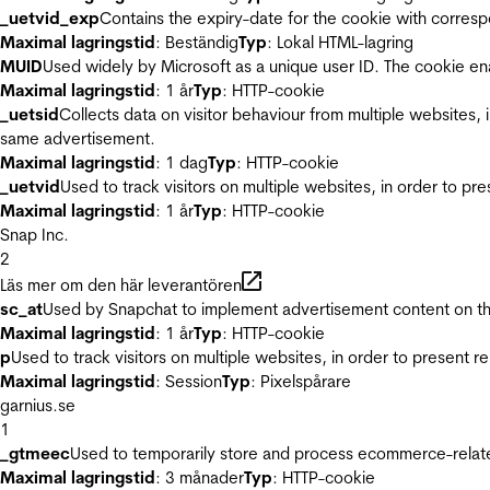
_uetvid_exp
Contains the expiry-date for the cookie with corres
Maximal lagringstid
: Beständig
Typ
: Lokal HTML-lagring
MUID
Used widely by Microsoft as a unique user ID. The cookie en
Maximal lagringstid
: 1 år
Typ
: HTTP-cookie
_uetsid
Collects data on visitor behaviour from multiple websites, 
same advertisement.
Maximal lagringstid
: 1 dag
Typ
: HTTP-cookie
_uetvid
Used to track visitors on multiple websites, in order to pr
Maximal lagringstid
: 1 år
Typ
: HTTP-cookie
Snap Inc.
2
Läs mer om den här leverantören
sc_at
Used by Snapchat to implement advertisement content on the w
Maximal lagringstid
: 1 år
Typ
: HTTP-cookie
p
Used to track visitors on multiple websites, in order to present 
Maximal lagringstid
: Session
Typ
: Pixelspårare
garnius.se
1
_gtmeec
Used to temporarily store and process ecommerce-related 
Maximal lagringstid
: 3 månader
Typ
: HTTP-cookie