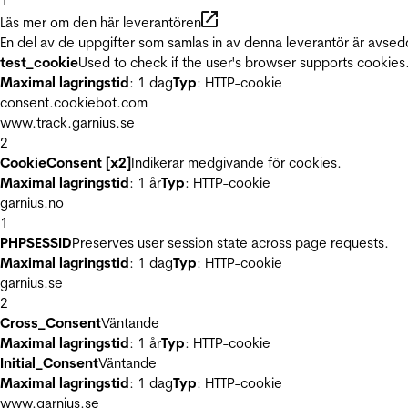
1
Läs mer om den här leverantören
En del av de uppgifter som samlas in av denna leverantör är avsed
test_cookie
Used to check if the user's browser supports cookies
Maximal lagringstid
: 1 dag
Typ
: HTTP-cookie
consent.cookiebot.com
www.track.garnius.se
2
CookieConsent [x2]
Indikerar medgivande för cookies.
Maximal lagringstid
: 1 år
Typ
: HTTP-cookie
garnius.no
1
PHPSESSID
Preserves user session state across page requests.
Maximal lagringstid
: 1 dag
Typ
: HTTP-cookie
garnius.se
2
Cross_Consent
Väntande
Maximal lagringstid
: 1 år
Typ
: HTTP-cookie
Initial_Consent
Väntande
Maximal lagringstid
: 1 dag
Typ
: HTTP-cookie
www.garnius.se