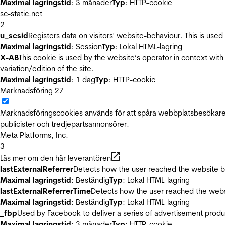
Maximal lagringstid
: 3 månader
Typ
: HTTP-cookie
sc-static.net
2
u_scsid
Registers data on visitors' website-behaviour. This is used 
Maximal lagringstid
: Session
Typ
: Lokal HTML-lagring
X-AB
This cookie is used by the website’s operator in context with 
variation/edition of the site.
Maximal lagringstid
: 1 dag
Typ
: HTTP-cookie
Marknadsföring
27
Marknadsföringscookies används för att spåra webbplatsbesökare.
publicister och tredjepartsannonsörer.
Meta Platforms, Inc.
3
Läs mer om den här leverantören
lastExternalReferrer
Detects how the user reached the website by 
Maximal lagringstid
: Beständig
Typ
: Lokal HTML-lagring
lastExternalReferrerTime
Detects how the user reached the websi
Maximal lagringstid
: Beständig
Typ
: Lokal HTML-lagring
_fbp
Used by Facebook to deliver a series of advertisement product
Maximal lagringstid
: 3 månader
Typ
: HTTP-cookie