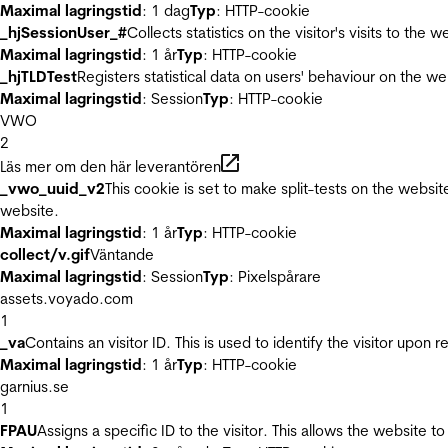
Maximal lagringstid
: 1 dag
Typ
: HTTP-cookie
_hjSessionUser_#
Collects statistics on the visitor's visits to t
Maximal lagringstid
: 1 år
Typ
: HTTP-cookie
_hjTLDTest
Registers statistical data on users' behaviour on the we
Maximal lagringstid
: Session
Typ
: HTTP-cookie
VWO
2
Läs mer om den här leverantören
_vwo_uuid_v2
This cookie is set to make split-tests on the websi
website.
Maximal lagringstid
: 1 år
Typ
: HTTP-cookie
collect/v.gif
Väntande
Maximal lagringstid
: Session
Typ
: Pixelspårare
assets.voyado.com
1
_va
Contains an visitor ID. This is used to identify the visitor upon 
Maximal lagringstid
: 1 år
Typ
: HTTP-cookie
garnius.se
1
FPAU
Assigns a specific ID to the visitor. This allows the website to