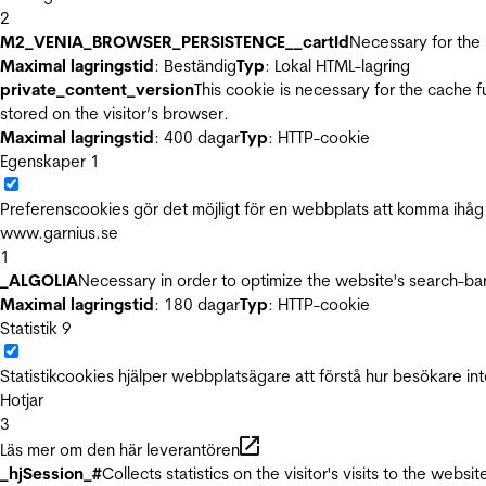
2
M2_VENIA_BROWSER_PERSISTENCE__cartId
Necessary for the 
Maximal lagringstid
: Beständig
Typ
: Lokal HTML-lagring
private_content_version
This cookie is necessary for the cache 
stored on the visitor’s browser.
Maximal lagringstid
: 400 dagar
Typ
: HTTP-cookie
Egenskaper
1
Preferenscookies gör det möjligt för en webbplats att komma ihåg i
www.garnius.se
1
_ALGOLIA
Necessary in order to optimize the website's search-bar
Maximal lagringstid
: 180 dagar
Typ
: HTTP-cookie
Statistik
9
Statistikcookies hjälper webbplatsägare att förstå hur besökare 
Hotjar
3
Läs mer om den här leverantören
_hjSession_#
Collects statistics on the visitor's visits to the we