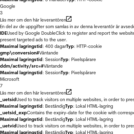
Google
3
Läs mer om den här leverantören
En del av de uppgifter som samlas in av denna leverantör är avsed
IDE
Used by Google DoubleClick to register and report the website u
present targeted ads to the user.
Maximal lagringstid
: 400 dagar
Typ
: HTTP-cookie
gmp\conversion#
Väntande
Maximal lagringstid
: Session
Typ
: Pixelspårare
ddm/activity/src=#
Väntande
Maximal lagringstid
: Session
Typ
: Pixelspårare
Microsoft
7
Läs mer om den här leverantören
_uetsid
Used to track visitors on multiple websites, in order to pr
Maximal lagringstid
: Beständig
Typ
: Lokal HTML-lagring
_uetsid_exp
Contains the expiry-date for the cookie with corres
Maximal lagringstid
: Beständig
Typ
: Lokal HTML-lagring
_uetvid
Used to track visitors on multiple websites, in order to pr
Maximal lagringstid
: Beständig
Typ
: Lokal HTML-lagring