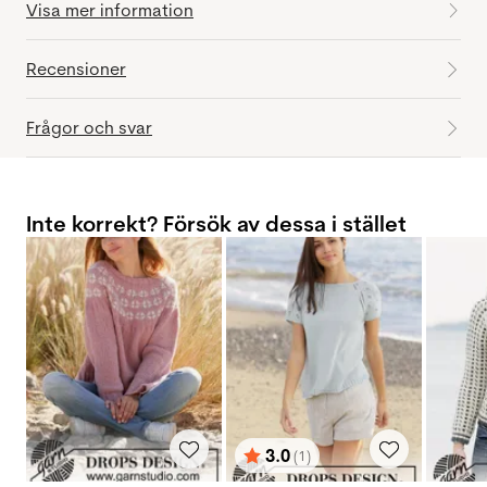
Visa mer information
Recensioner
Frågor och svar
Inte korrekt? Försök av dessa i stället
3.0
(1)
Betyg:
utav 5 stjärnor