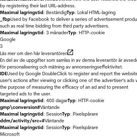
by registering their last URL-address.
Maximal lagringstid
: Beständig
Typ
: Lokal HTML-lagring
_fbp
Used by Facebook to deliver a series of advertisement produ
such as real time bidding from third party advertisers.
Maximal lagringstid
: 3 månader
Typ
: HTTP-cookie
Google
3
Läs mer om den här leverantören
En del av de uppgifter som samlas in av denna leverantör är avse
för personalisering och mätning av annonseringseffektivitet.
IDE
Used by Google DoubleClick to register and report the websit
user's actions after viewing or clicking one of the advertiser's ads 
the purpose of measuring the efficacy of an ad and to present
targeted ads to the user.
Maximal lagringstid
: 400 dagar
Typ
: HTTP-cookie
gmp\conversion#
Väntande
Maximal lagringstid
: Session
Typ
: Pixelspårare
ddm/activity/src=#
Väntande
Maximal lagringstid
: Session
Typ
: Pixelspårare
Microsoft