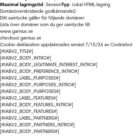
Maximal lagringstid
: Session
Typ
: Lokal HTML-lagring
Domänöverskridande godkännande
2
Ditt samtycke gäller för följande domäner:
Lista över domäner som du ger samtycke till:
www.garnius.se
checkout.garnius.se
Cookie-deklaration uppdaterades senast 7/15/26 av
Cookiebot
[#IABV2_TITLE#]
[#IABV2_BODY_INTRO#]
[#IABV2_BODY_LEGITIMATE_INTEREST_INTRO#]
[#IABV2_BODY_PREFERENCE_INTRO#]
[#IABV2_LABEL_PURPOSES#]
[#IABV2_BODY_PURPOSES_INTRO#]
[#IABV2_BODY_PURPOSES#]
[#IABV2_LABEL_FEATURES#]
[#IABV2_BODY_FEATURES_INTRO#]
[#IABV2_BODY_FEATURES#]
[#IABV2_LABEL_PARTNERS#]
[#IABV2_BODY_PARTNERS_INTRO#]
[#IABV2_BODY_PARTNERS#]