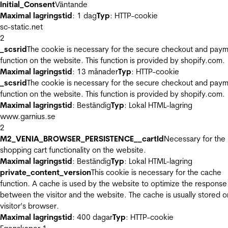
Initial_Consent
Väntande
Maximal lagringstid
: 1 dag
Typ
: HTTP-cookie
sc-static.net
2
_scsrid
The cookie is necessary for the secure checkout and pay
function on the website. This function is provided by shopify.com.
Maximal lagringstid
: 13 månader
Typ
: HTTP-cookie
_scsrid
The cookie is necessary for the secure checkout and pay
function on the website. This function is provided by shopify.com.
Maximal lagringstid
: Beständig
Typ
: Lokal HTML-lagring
www.garnius.se
2
M2_VENIA_BROWSER_PERSISTENCE__cartId
Necessary for the
shopping cart functionality on the website.
Maximal lagringstid
: Beständig
Typ
: Lokal HTML-lagring
private_content_version
This cookie is necessary for the cache
function. A cache is used by the website to optimize the response
between the visitor and the website. The cache is usually stored o
visitor’s browser.
Maximal lagringstid
: 400 dagar
Typ
: HTTP-cookie