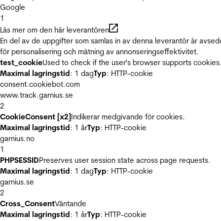
Google
1
Läs mer om den här leverantören
En del av de uppgifter som samlas in av denna leverantör är avse
för personalisering och mätning av annonseringseffektivitet.
test_cookie
Used to check if the user's browser supports cookies
Maximal lagringstid
: 1 dag
Typ
: HTTP-cookie
consent.cookiebot.com
www.track.garnius.se
2
CookieConsent [x2]
Indikerar medgivande för cookies.
Maximal lagringstid
: 1 år
Typ
: HTTP-cookie
garnius.no
1
PHPSESSID
Preserves user session state across page requests.
Maximal lagringstid
: 1 dag
Typ
: HTTP-cookie
garnius.se
2
Cross_Consent
Väntande
Maximal lagringstid
: 1 år
Typ
: HTTP-cookie