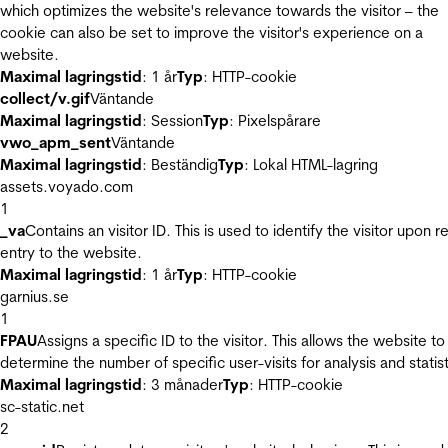
which optimizes the website's relevance towards the visitor – the
cookie can also be set to improve the visitor's experience on a
website.
Maximal lagringstid
: 1 år
Typ
: HTTP-cookie
collect/v.gif
Väntande
Maximal lagringstid
: Session
Typ
: Pixelspårare
vwo_apm_sent
Väntande
Maximal lagringstid
: Beständig
Typ
: Lokal HTML-lagring
assets.voyado.com
1
_va
Contains an visitor ID. This is used to identify the visitor upon r
entry to the website.
Maximal lagringstid
: 1 år
Typ
: HTTP-cookie
garnius.se
1
FPAU
Assigns a specific ID to the visitor. This allows the website to
determine the number of specific user-visits for analysis and statist
Maximal lagringstid
: 3 månader
Typ
: HTTP-cookie
sc-static.net
2