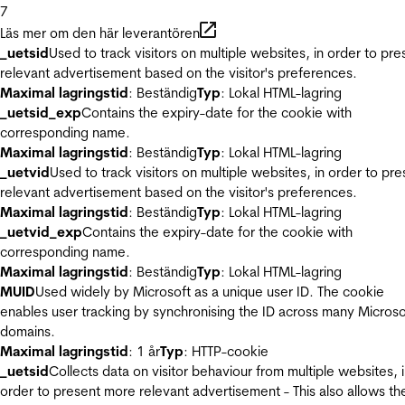
7
Läs mer om den här leverantören
_uetsid
Used to track visitors on multiple websites, in order to pre
relevant advertisement based on the visitor's preferences.
Maximal lagringstid
: Beständig
Typ
: Lokal HTML-lagring
_uetsid_exp
Contains the expiry-date for the cookie with
corresponding name.
Maximal lagringstid
: Beständig
Typ
: Lokal HTML-lagring
_uetvid
Used to track visitors on multiple websites, in order to pre
relevant advertisement based on the visitor's preferences.
Maximal lagringstid
: Beständig
Typ
: Lokal HTML-lagring
_uetvid_exp
Contains the expiry-date for the cookie with
corresponding name.
Maximal lagringstid
: Beständig
Typ
: Lokal HTML-lagring
MUID
Used widely by Microsoft as a unique user ID. The cookie
enables user tracking by synchronising the ID across many Microso
domains.
Maximal lagringstid
: 1 år
Typ
: HTTP-cookie
_uetsid
Collects data on visitor behaviour from multiple websites, 
order to present more relevant advertisement - This also allows th