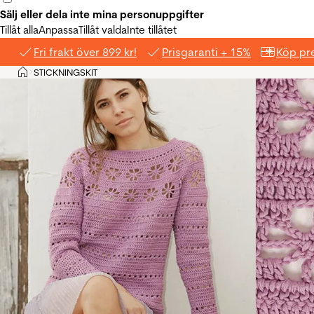
Sälj eller dela inte mina personuppgifter
Tillåt alla
Anpassa
Tillåt valda
Inte tillåtet
Fri frakt över 899 kr!
Prisgaranti + 15%
Köp pre
Hem
STICKNINGSKIT
>