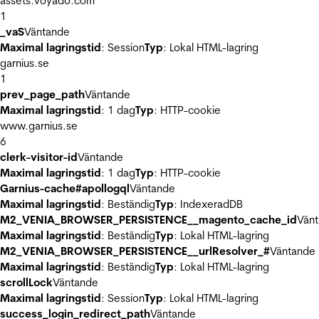
assets.voyado.com
1
_vaS
Väntande
Maximal lagringstid
: Session
Typ
: Lokal HTML-lagring
garnius.se
1
prev_page_path
Väntande
Maximal lagringstid
: 1 dag
Typ
: HTTP-cookie
www.garnius.se
6
clerk-visitor-id
Väntande
Maximal lagringstid
: 1 dag
Typ
: HTTP-cookie
Garnius-cache#apollogql
Väntande
Maximal lagringstid
: Beständig
Typ
: IndexeradDB
M2_VENIA_BROWSER_PERSISTENCE__magento_cache_id
Vän
Maximal lagringstid
: Beständig
Typ
: Lokal HTML-lagring
M2_VENIA_BROWSER_PERSISTENCE__urlResolver_#
Väntande
Maximal lagringstid
: Beständig
Typ
: Lokal HTML-lagring
scrollLock
Väntande
Maximal lagringstid
: Session
Typ
: Lokal HTML-lagring
success_login_redirect_path
Väntande