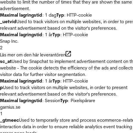
website to limit the number of times that they are shown the same
advertisement.
Maximal lagringstid
: 1 dag
Typ
: HTTP-cookie
_uetvid
Used to track visitors on multiple websites, in order to pre
relevant advertisement based on the visitor's preferences.
Maximal lagringstid
: 1 år
Typ
: HTTP-cookie
Snap Inc.
2
Läs mer om den här leverantören
sc_at
Used by Snapchat to implement advertisement content on t
website - The cookie detects the efficiency of the ads and collect
visitor data for further visitor segmentation.
Maximal lagringstid
: 1 år
Typ
: HTTP-cookie
p
Used to track visitors on multiple websites, in order to present
relevant advertisement based on the visitor's preferences.
Maximal lagringstid
: Session
Typ
: Pixelspårare
garnius.se
1
_gtmeec
Used to temporarily store and process ecommerce-relat
interaction data in order to ensure reliable analytics event tracking