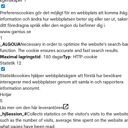
Egenskaper
1
Preferenscookies gör det möjligt för en webbplats att komma ihåg
information och ändra hur webbplatsen beter sig eller ser ut, sake
ditt föredragna språk eller den region du befinner dig i.
www.garnius.se
1
_ALGOLIA
Necessary in order to optimize the website's search-ba
function. The cookie ensures accurate and fast search results.
Maximal lagringstid
: 180 dagar
Typ
: HTTP-cookie
Statistik
12
Statistikcookies hjälper webbplatsägare att förstå hur besökare
interagerar med webbplatser genom att samla in och rapportera
information anonymt.
Hotjar
5
Läs mer om den här leverantören
_hjSession_#
Collects statistics on the visitor's visits to the websit
such as the number of visits, average time spent on the website a
what pages have been read.