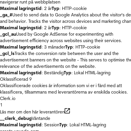
navigerar runt på webbplatsen
Maximal lagringstid
: 2 år
Typ
: HTTP-cookie
_ga_#
Used to send data to Google Analytics about the visitor's d
and behavior. Tracks the visitor across devices and marketing chan
Maximal lagringstid
: 2 år
Typ
: HTTP-cookie
_gcl_au
Used by Google AdSense for experimenting with
advertisement efficiency across websites using their services.
Maximal lagringstid
: 3 månader
Typ
: HTTP-cookie
_gcl_ls
Tracks the conversion rate between the user and the
advertisement banners on the website - This serves to optimise th
relevance of the advertisements on the website.
Maximal lagringstid
: Beständig
Typ
: Lokal HTML-lagring
Oklassificerad
9
Oklassificerade cookies är information som vi er i färd med att
klassificera, tillsammans med leverantörerna av enskilda cookies.
Clerk.io
1
Läs mer om den här leverantören
__clerk_debug
Väntande
Maximal lagringstid
: Session
Typ
: Lokal HTML-lagring