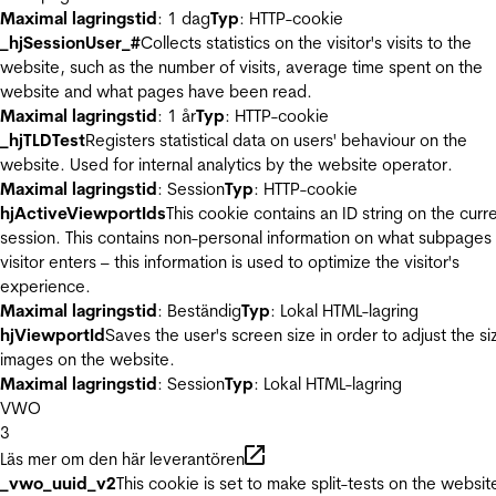
Maximal lagringstid
: 1 dag
Typ
: HTTP-cookie
_hjSessionUser_#
Collects statistics on the visitor's visits to the
website, such as the number of visits, average time spent on the
website and what pages have been read.
Maximal lagringstid
: 1 år
Typ
: HTTP-cookie
_hjTLDTest
Registers statistical data on users' behaviour on the
website. Used for internal analytics by the website operator.
Maximal lagringstid
: Session
Typ
: HTTP-cookie
hjActiveViewportIds
This cookie contains an ID string on the curr
session. This contains non-personal information on what subpages
visitor enters – this information is used to optimize the visitor's
experience.
Maximal lagringstid
: Beständig
Typ
: Lokal HTML-lagring
hjViewportId
Saves the user's screen size in order to adjust the si
images on the website.
Maximal lagringstid
: Session
Typ
: Lokal HTML-lagring
VWO
3
Läs mer om den här leverantören
_vwo_uuid_v2
This cookie is set to make split-tests on the websit