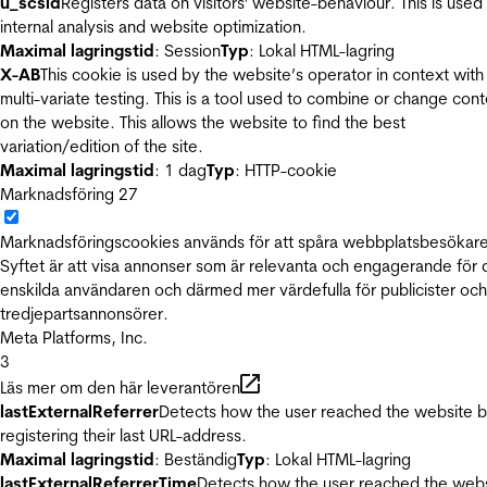
u_scsid
Registers data on visitors' website-behaviour. This is used 
internal analysis and website optimization.
Maximal lagringstid
: Session
Typ
: Lokal HTML-lagring
X-AB
This cookie is used by the website’s operator in context with
multi-variate testing. This is a tool used to combine or change con
on the website. This allows the website to find the best
variation/edition of the site.
Maximal lagringstid
: 1 dag
Typ
: HTTP-cookie
Marknadsföring
27
Marknadsföringscookies används för att spåra webbplatsbesökare
Syftet är att visa annonser som är relevanta och engagerande för
enskilda användaren och därmed mer värdefulla för publicister och
tredjepartsannonsörer.
Meta Platforms, Inc.
3
Läs mer om den här leverantören
lastExternalReferrer
Detects how the user reached the website 
registering their last URL-address.
Maximal lagringstid
: Beständig
Typ
: Lokal HTML-lagring
lastExternalReferrerTime
Detects how the user reached the web