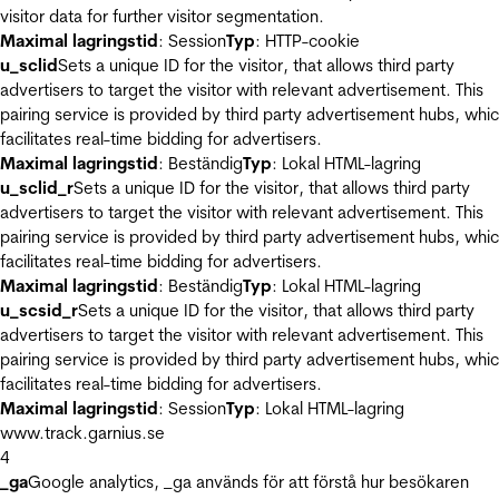
visitor data for further visitor segmentation.
Maximal lagringstid
: Session
Typ
: HTTP-cookie
u_sclid
Sets a unique ID for the visitor, that allows third party
advertisers to target the visitor with relevant advertisement. This
pairing service is provided by third party advertisement hubs, whi
facilitates real-time bidding for advertisers.
Maximal lagringstid
: Beständig
Typ
: Lokal HTML-lagring
u_sclid_r
Sets a unique ID for the visitor, that allows third party
advertisers to target the visitor with relevant advertisement. This
pairing service is provided by third party advertisement hubs, whi
facilitates real-time bidding for advertisers.
Maximal lagringstid
: Beständig
Typ
: Lokal HTML-lagring
u_scsid_r
Sets a unique ID for the visitor, that allows third party
advertisers to target the visitor with relevant advertisement. This
pairing service is provided by third party advertisement hubs, whi
facilitates real-time bidding for advertisers.
Maximal lagringstid
: Session
Typ
: Lokal HTML-lagring
www.track.garnius.se
4
_ga
Google analytics, _ga används för att förstå hur besökaren