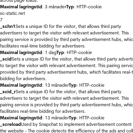
across page loads.
Maximal lagringstid
: 3 månader
Typ
: HTTP-cookie
sc-static.net
7
_schn1
Sets a unique ID for the visitor, that allows third party
advertisers to target the visitor with relevant advertisement. This
pairing service is provided by third party advertisement hubs, whi
facilitates real-time bidding for advertisers.
Maximal lagringstid
: 1 dag
Typ
: HTTP-cookie
_scid
Sets a unique ID for the visitor, that allows third party advert
to target the visitor with relevant advertisement. This pairing servic
provided by third party advertisement hubs, which facilitates real-
bidding for advertisers.
Maximal lagringstid
: 13 månader
Typ
: HTTP-cookie
_scid_r
Sets a unique ID for the visitor, that allows third party
advertisers to target the visitor with relevant advertisement. This
pairing service is provided by third party advertisement hubs, whi
facilitates real-time bidding for advertisers.
Maximal lagringstid
: 13 månader
Typ
: HTTP-cookie
_screload
Used by Snapchat to implement advertisement content
the website - The cookie detects the efficiency of the ads and col