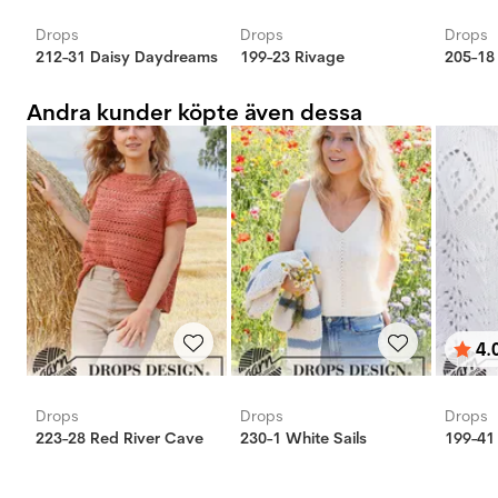
Drops
Drops
Drops
212-31 Daisy Daydreams
199-23 Rivage
205-18
Andra kunder köpte även dessa
4.
Bety
utav 
Drops
Drops
Drops
223-28 Red River Cave
230-1 White Sails
199-41 