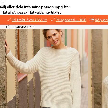
Sälj eller dela inte mina personuppgifter
Tillåt alla
Anpassa
Tillåt valda
Inte tillåtet
Fri frakt över 899 kr!
Prisgaranti + 15%
Köp pre
Hem
STICKNINGSKIT
>