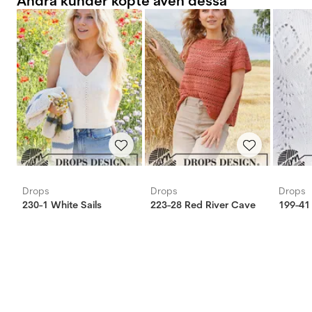
Andra kunder köpte även dessa
Drops
Drops
Drops
230-1 White Sails
223-28 Red River Cave
199-41 