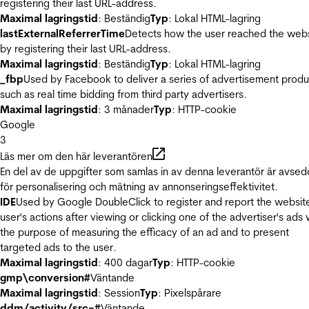
registering their last URL-address.
Maximal lagringstid
: Beständig
Typ
: Lokal HTML-lagring
lastExternalReferrerTime
Detects how the user reached the web
by registering their last URL-address.
Maximal lagringstid
: Beständig
Typ
: Lokal HTML-lagring
_fbp
Used by Facebook to deliver a series of advertisement produ
such as real time bidding from third party advertisers.
Maximal lagringstid
: 3 månader
Typ
: HTTP-cookie
Google
3
Läs mer om den här leverantören
En del av de uppgifter som samlas in av denna leverantör är avse
för personalisering och mätning av annonseringseffektivitet.
IDE
Used by Google DoubleClick to register and report the websit
user's actions after viewing or clicking one of the advertiser's ads 
the purpose of measuring the efficacy of an ad and to present
targeted ads to the user.
Maximal lagringstid
: 400 dagar
Typ
: HTTP-cookie
gmp\conversion#
Väntande
Maximal lagringstid
: Session
Typ
: Pixelspårare
ddm/activity/src=#
Väntande