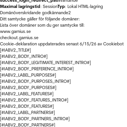
success_login_redirect_path
Väntande
Maximal lagringstid
: Session
Typ
: Lokal HTML-lagring
Domänöverskridande godkännande
2
Ditt samtycke gäller för följande domäner:
Lista över domäner som du ger samtycke till:
www.garnius.se
checkout.garnius.se
Cookie-deklaration uppdaterades senast 6/15/26 av
Cookiebot
[#IABV2_TITLE#]
[#IABV2_BODY_INTRO#]
[#IABV2_BODY_LEGITIMATE_INTEREST_INTRO#]
[#IABV2_BODY_PREFERENCE_INTRO#]
[#IABV2_LABEL_PURPOSES#]
[#IABV2_BODY_PURPOSES_INTRO#]
[#IABV2_BODY_PURPOSES#]
[#IABV2_LABEL_FEATURES#]
[#IABV2_BODY_FEATURES_INTRO#]
[#IABV2_BODY_FEATURES#]
[#IABV2_LABEL_PARTNERS#]
[#IABV2_BODY_PARTNERS_INTRO#]
[#IABV2_BODY_PARTNERS#]