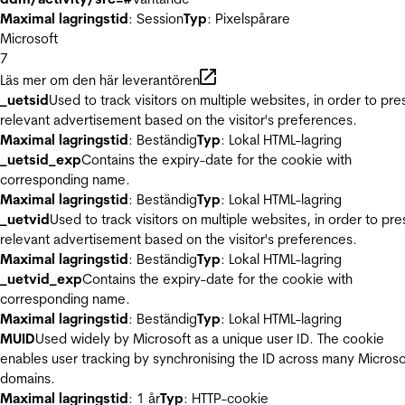
Maximal lagringstid
: Session
Typ
: Pixelspårare
Microsoft
7
Läs mer om den här leverantören
_uetsid
Used to track visitors on multiple websites, in order to pre
relevant advertisement based on the visitor's preferences.
Maximal lagringstid
: Beständig
Typ
: Lokal HTML-lagring
_uetsid_exp
Contains the expiry-date for the cookie with
corresponding name.
Maximal lagringstid
: Beständig
Typ
: Lokal HTML-lagring
_uetvid
Used to track visitors on multiple websites, in order to pre
relevant advertisement based on the visitor's preferences.
Maximal lagringstid
: Beständig
Typ
: Lokal HTML-lagring
_uetvid_exp
Contains the expiry-date for the cookie with
corresponding name.
Maximal lagringstid
: Beständig
Typ
: Lokal HTML-lagring
MUID
Used widely by Microsoft as a unique user ID. The cookie
enables user tracking by synchronising the ID across many Microso
domains.
Maximal lagringstid
: 1 år
Typ
: HTTP-cookie