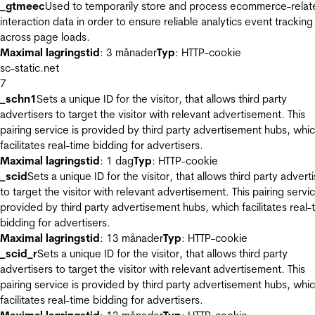
_gtmeec
Used to temporarily store and process ecommerce-relat
interaction data in order to ensure reliable analytics event tracking
across page loads.
Maximal lagringstid
: 3 månader
Typ
: HTTP-cookie
sc-static.net
7
_schn1
Sets a unique ID for the visitor, that allows third party
advertisers to target the visitor with relevant advertisement. This
pairing service is provided by third party advertisement hubs, whi
facilitates real-time bidding for advertisers.
Maximal lagringstid
: 1 dag
Typ
: HTTP-cookie
_scid
Sets a unique ID for the visitor, that allows third party advert
to target the visitor with relevant advertisement. This pairing servic
provided by third party advertisement hubs, which facilitates real-
bidding for advertisers.
Maximal lagringstid
: 13 månader
Typ
: HTTP-cookie
_scid_r
Sets a unique ID for the visitor, that allows third party
advertisers to target the visitor with relevant advertisement. This
pairing service is provided by third party advertisement hubs, whi
facilitates real-time bidding for advertisers.