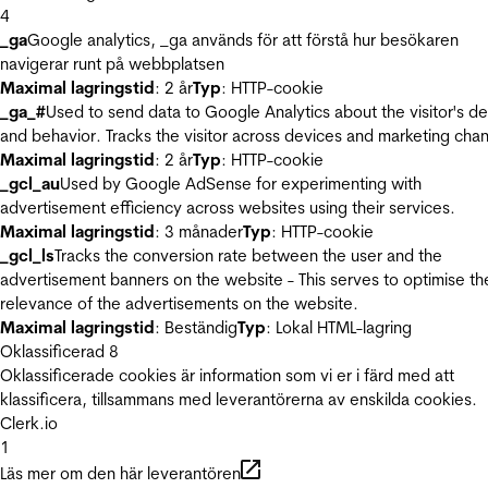
4
_ga
Google analytics, _ga används för att förstå hur besökaren
navigerar runt på webbplatsen
Maximal lagringstid
: 2 år
Typ
: HTTP-cookie
_ga_#
Used to send data to Google Analytics about the visitor's d
and behavior. Tracks the visitor across devices and marketing chan
Maximal lagringstid
: 2 år
Typ
: HTTP-cookie
_gcl_au
Used by Google AdSense for experimenting with
advertisement efficiency across websites using their services.
Maximal lagringstid
: 3 månader
Typ
: HTTP-cookie
_gcl_ls
Tracks the conversion rate between the user and the
advertisement banners on the website - This serves to optimise th
relevance of the advertisements on the website.
Maximal lagringstid
: Beständig
Typ
: Lokal HTML-lagring
Oklassificerad
8
Oklassificerade cookies är information som vi er i färd med att
klassificera, tillsammans med leverantörerna av enskilda cookies.
Clerk.io
1
Läs mer om den här leverantören