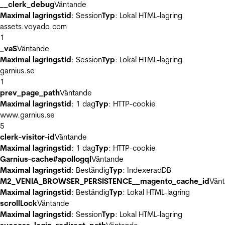
__clerk_debug
Väntande
Maximal lagringstid
: Session
Typ
: Lokal HTML-lagring
assets.voyado.com
1
_vaS
Väntande
Maximal lagringstid
: Session
Typ
: Lokal HTML-lagring
garnius.se
1
prev_page_path
Väntande
Maximal lagringstid
: 1 dag
Typ
: HTTP-cookie
www.garnius.se
5
clerk-visitor-id
Väntande
Maximal lagringstid
: 1 dag
Typ
: HTTP-cookie
Garnius-cache#apollogql
Väntande
Maximal lagringstid
: Beständig
Typ
: IndexeradDB
M2_VENIA_BROWSER_PERSISTENCE__magento_cache_id
Vän
Maximal lagringstid
: Beständig
Typ
: Lokal HTML-lagring
scrollLock
Väntande
Maximal lagringstid
: Session
Typ
: Lokal HTML-lagring