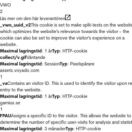
VWO
2
Läs mer om den här leverantören
_vwo_uuid_v2
This cookie is set to make split-tests on the websit
which optimizes the website's relevance towards the visitor – the
cookie can also be set to improve the visitor's experience on a
website.
Maximal lagringstid
: 1 år
Typ
: HTTP-cookie
collect/v.gif
Väntande
Maximal lagringstid
: Session
Typ
: Pixelspårare
assets.voyado.com
1
_va
Contains an visitor ID. This is used to identify the visitor upon r
entry to the website.
Maximal lagringstid
: 1 år
Typ
: HTTP-cookie
garnius.se
1
FPAU
Assigns a specific ID to the visitor. This allows the website to
determine the number of specific user-visits for analysis and statist
Maximal lagringstid
: 3 månader
Typ
: HTTP-cookie