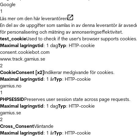
Google
1
Läs mer om den här leverantören
En del av de uppgifter som samlas in av denna leverantör är avse
för personalisering och mätning av annonseringseffektivitet.
test_cookie
Used to check if the user's browser supports cookies
Maximal lagringstid
: 1 dag
Typ
: HTTP-cookie
consent.cookiebot.com
www.track.garnius.se
2
CookieConsent [x2]
Indikerar medgivande för cookies.
Maximal lagringstid
: 1 år
Typ
: HTTP-cookie
garnius.no
1
PHPSESSID
Preserves user session state across page requests.
Maximal lagringstid
: 1 dag
Typ
: HTTP-cookie
garnius.se
2
Cross_Consent
Väntande
Maximal lagringstid
: 1 år
Typ
: HTTP-cookie