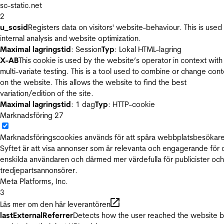
sc-static.net
2
u_scsid
Registers data on visitors' website-behaviour. This is used 
internal analysis and website optimization.
Maximal lagringstid
: Session
Typ
: Lokal HTML-lagring
X-AB
This cookie is used by the website’s operator in context with
multi-variate testing. This is a tool used to combine or change con
on the website. This allows the website to find the best
variation/edition of the site.
Maximal lagringstid
: 1 dag
Typ
: HTTP-cookie
Marknadsföring
27
Marknadsföringscookies används för att spåra webbplatsbesökare
Syftet är att visa annonser som är relevanta och engagerande för
enskilda användaren och därmed mer värdefulla för publicister och
tredjepartsannonsörer.
Meta Platforms, Inc.
3
Läs mer om den här leverantören
lastExternalReferrer
Detects how the user reached the website 