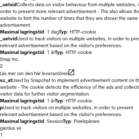
_uetsid
Collects data on visitor behaviour from multiple websites, 
order to present more relevant advertisement - This also allows th
website to limit the number of times that they are shown the same
advertisement.
Maximal lagringstid
: 1 dag
Typ
: HTTP-cookie
_uetvid
Used to track visitors on multiple websites, in order to pre
relevant advertisement based on the visitor's preferences.
Maximal lagringstid
: 1 år
Typ
: HTTP-cookie
Snap Inc.
2
Läs mer om den här leverantören
sc_at
Used by Snapchat to implement advertisement content on t
website - The cookie detects the efficiency of the ads and collect
visitor data for further visitor segmentation.
Maximal lagringstid
: 1 år
Typ
: HTTP-cookie
p
Used to track visitors on multiple websites, in order to present
relevant advertisement based on the visitor's preferences.
Maximal lagringstid
: Session
Typ
: Pixelspårare
garnius.se
1