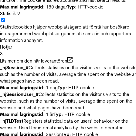
function. The cookie ensures accurate and fast search results.
Maximal lagringstid
: 180 dagar
Typ
: HTTP-cookie
Statistik
9
Statistikcookies hjälper webbplatsägare att förstå hur besökare
interagerar med webbplatser genom att samla in och rapportera
information anonymt.
Hotjar
3
Läs mer om den här leverantören
_hjSession_#
Collects statistics on the visitor's visits to the websit
such as the number of visits, average time spent on the website a
what pages have been read.
Maximal lagringstid
: 1 dag
Typ
: HTTP-cookie
_hjSessionUser_#
Collects statistics on the visitor's visits to the
website, such as the number of visits, average time spent on the
website and what pages have been read.
Maximal lagringstid
: 1 år
Typ
: HTTP-cookie
_hjTLDTest
Registers statistical data on users' behaviour on the
website. Used for internal analytics by the website operator.
Maximal lagringstid
: Session
Typ
: HTTP-cookie