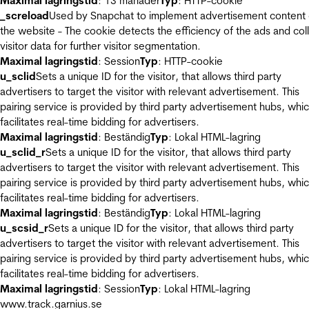
Maximal lagringstid
: 13 månader
Typ
: HTTP-cookie
_screload
Used by Snapchat to implement advertisement content
the website - The cookie detects the efficiency of the ads and col
visitor data for further visitor segmentation.
Maximal lagringstid
: Session
Typ
: HTTP-cookie
u_sclid
Sets a unique ID for the visitor, that allows third party
advertisers to target the visitor with relevant advertisement. This
pairing service is provided by third party advertisement hubs, whi
facilitates real-time bidding for advertisers.
Maximal lagringstid
: Beständig
Typ
: Lokal HTML-lagring
u_sclid_r
Sets a unique ID for the visitor, that allows third party
advertisers to target the visitor with relevant advertisement. This
pairing service is provided by third party advertisement hubs, whi
facilitates real-time bidding for advertisers.
Maximal lagringstid
: Beständig
Typ
: Lokal HTML-lagring
u_scsid_r
Sets a unique ID for the visitor, that allows third party
advertisers to target the visitor with relevant advertisement. This
pairing service is provided by third party advertisement hubs, whi
facilitates real-time bidding for advertisers.
Maximal lagringstid
: Session
Typ
: Lokal HTML-lagring
www.track.garnius.se