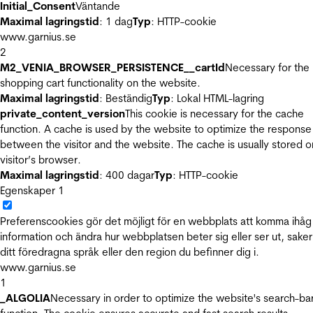
Initial_Consent
Väntande
Maximal lagringstid
: 1 dag
Typ
: HTTP-cookie
www.garnius.se
2
M2_VENIA_BROWSER_PERSISTENCE__cartId
Necessary for the
shopping cart functionality on the website.
Maximal lagringstid
: Beständig
Typ
: Lokal HTML-lagring
private_content_version
This cookie is necessary for the cache
function. A cache is used by the website to optimize the response
between the visitor and the website. The cache is usually stored o
visitor’s browser.
Maximal lagringstid
: 400 dagar
Typ
: HTTP-cookie
Egenskaper
1
Preferenscookies gör det möjligt för en webbplats att komma ihåg
information och ändra hur webbplatsen beter sig eller ser ut, sake
ditt föredragna språk eller den region du befinner dig i.
www.garnius.se
1
_ALGOLIA
Necessary in order to optimize the website's search-ba